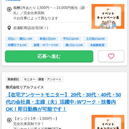
報酬1件あたり 1,500円 ~ ～15,000円相当（謝
礼）／完全出来高制
※お仕事によって異なります
※アンケート回答後、内容確認・承認を経て謝
岩瀬駅周辺(在宅OK！)
礼をお支払いします
【お仕事の一例】
日払い・週払いOK
単発(1日)OK
平日のみOK
土日祝のみOK
◆ 美容サプリのお試しモニター
何曜日でもOK
副業・ＷワークOK
週1日からOK
未経験歓迎
話題の美容サプリをお得に体験し、リアルな感
大学生歓迎
想を送るだけ♪
応募へ進む
キレイになりながらポイントがもらえる、人気
のモニターです！
・案件数 ：20～30件
業務委託
モニター・調査・アンケート
・所要時間：10～20分
・謝礼金 ：500PT（1P＝1円）＋商品提供あ
株式会社リアルフェイス
り
【在宅アンケートモニター】 20代・30代・40代・50
◆ コスメのお試しモニター
代の会社員・主婦（夫）活躍中♪Wワーク・扶養内
スキンケア・ヘアケア商品を実際に使ってレビ
OK！即日勤務が可能です！
ュー！
美容好きにぴったりの、楽しみながらできるお
【オシゴト1件：1,500円～】
仕事です。
完全出来高制です！
アンケートに答えて報酬GET★