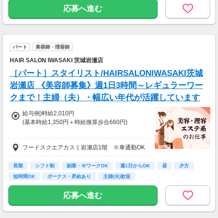
応募へ進む
パート
美容師・理容師
HAIR SALON IWASAKI 茨城岩瀬店
［パート］スタイリスト/HAIRSALONIWASAKI茨城
岩瀬店 《美容師募集》週1日3時間～レギュラーワー
クまで！主婦（夫）・幅広い年代が活躍しています
給与例)時給2,010円
(基本時給1,350円＋時給換算歩合660円)
◎Jr.スタイリストの方も歓迎です。
フードスクエアカスミ岩瀬店1階 ※車通勤OK
給与は面接時にご相談の上、決定します。
◆土曜・日曜・祝日は時給100円アップ
長期
シフト制
副業・ＷワークOK
週1日からOK
昼
夕方
◆1分単位で給与支給
短時間OK
ボーナス・昇給あり
主婦(夫)歓迎
◆毎月20日締め、翌月5日支払い
◆交通費全額支給
応募へ進む
※試用期間6か月あり、試用期間後と同条件