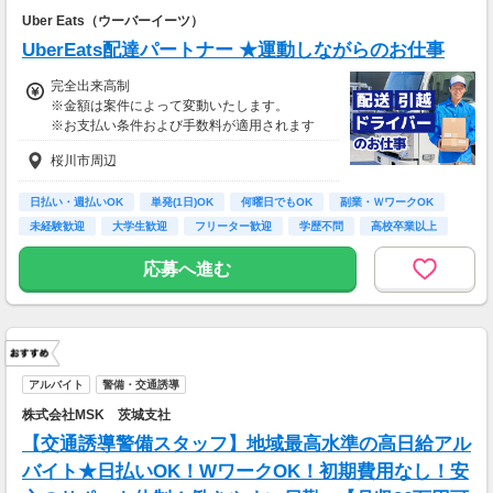
Uber Eats（ウーバーイーツ）
UberEats配達パートナー ★運動しながらのお仕事
完全出来高制
※金額は案件によって変動いたします。
※お支払い条件および手数料が適用されます
桜川市周辺
日払い・週払いOK
単発(1日)OK
何曜日でもOK
副業・ＷワークOK
未経験歓迎
大学生歓迎
フリーター歓迎
学歴不問
高校卒業以上
応募へ進む
アルバイト
警備・交通誘導
株式会社MSK 茨城支社
【交通誘導警備スタッフ】地域最高水準の高日給アル
バイト★日払いOK！WワークOK！初期費用なし！安