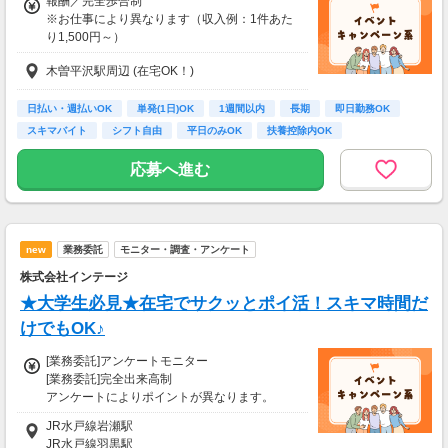
電話セミナーに参加 & モニター応募完了で、A
報酬／完全歩合制
mazonギフトカード2,000円分をプレゼント！
※お仕事により異なります（収入例：1件あた
り1,500円～）
木曽平沢駅周辺 (在宅OK！)
・登録お祝い制度アリ！
最大11,500円GET！
(弊社規定による)
日払い・週払いOK
単発(1日)OK
1週間以内
長期
即日勤務OK
スキマバイト
シフト自由
平日のみOK
扶養控除内OK
応募へ進む
new
業務委託
モニター・調査・アンケート
株式会社インテージ
★大学生必見★在宅でサクッとポイ活！スキマ時間だ
けでもOK♪
[業務委託]アンケートモニター
[業務委託]完全出来高制
アンケートによりポイントが異なります。
ポイントはネットポイントや電子ギフト券等に
JR水戸線岩瀬駅
交換可能です。
JR水戸線羽黒駅