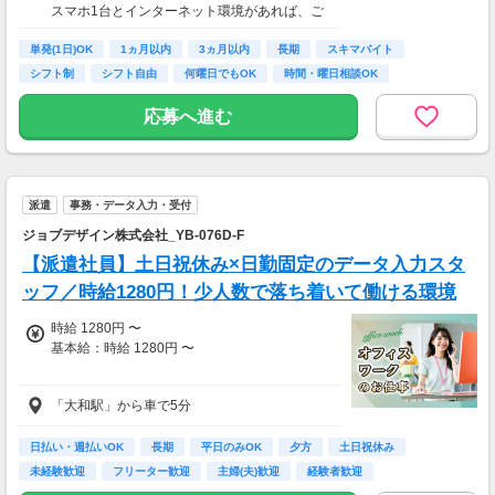
スマホ1台とインターネット環境があれば、ご
月収8万円～15万円
自宅からスタートできます。
■営業職Bさん（週4日・月80時間程度）
単発(1日)OK
通勤時間ゼロだから、本業やプライベートとの
1ヵ月以内
3ヵ月以内
長期
スキマバイト
月収15万円～25万円
両立もラクラク♪
シフト制
シフト自由
何曜日でもOK
時間・曜日相談OK
■主婦Cさん（月100時間程度）
月収20万円以上
応募へ進む
現在活躍中のライバーの多くは会社員や主婦の
方。
本業や家庭と両立しながら副業として活動され
ています。
派遣
事務・データ入力・受付
ジョブデザイン株式会社_YB-076D-F
【派遣社員】土日祝休み×日勤固定のデータ入力スタ
ッフ／時給1280円！少人数で落ち着いて働ける環境
時給 1280円 〜
基本給：時給 1280円 〜
「大和駅」から車で5分
時給：1280円
・通勤手当あり
日払い・週払いOK
長期
平日のみOK
夕方
土日祝休み
・残業代別途全額支給
未経験歓迎
フリーター歓迎
主婦(夫)歓迎
経験者歓迎
・週払いOK