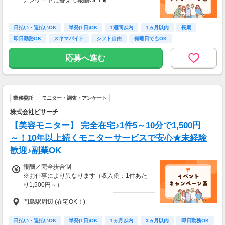
・案件数 ：10～20件
・所要時間：10～20分
・謝礼金 ：500PT（1P＝1円）＋商品提供あ
日払い・週払いOK
単発(1日)OK
1週間以内
1ヵ月以内
長期
り
即日勤務OK
スキマバイト
シフト自由
何曜日でもOK
◆ 生活に役立つサービスの調査
応募へ進む
保険相談・クレカ発行など、サービス体験後に
アンケートに回答するだけ！
高額謝礼も狙える人気ジャンルです。
・案件数 ：10～20件
業務委託
モニター・調査・アンケート
・所要時間：1～2時間
株式会社ビサーチ
・謝礼 ：2,000～10,000PT（1P＝1円）
【美容モニター】 完全在宅♪1件5～10分で1,500円
★今だけ！お得なキャンペーン実施中★
～！10年以上続くモニターサービスで安心★未経験
電話セミナーに参加 & モニター応募完了で、A
歓迎♪副業OK
mazonギフトカード2,000円分をプレゼント！
報酬／完全歩合制
※お仕事により異なります（収入例：1件あた
り1,500円～）
門島駅周辺 (在宅OK！)
・登録お祝い制度アリ★
最大11,500円GET（弊社規定による）
日払い・週払いOK
単発(1日)OK
1ヵ月以内
3ヵ月以内
即日勤務OK