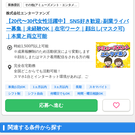
業務委託
その他(アミューズメント・エンタメ…
株式会社エンターファンズ
【20代〜30代女性活躍中】 SNS好き歓迎♪副業ライバ
ー募集｜未経験OK｜在宅ワーク｜顔出し(マスク可)
｜本業と両立可能
時給1,500円以上可能
※成果報酬制のため活動状況により変動します
※顔出しまたはマスク着用配信をされる方の報
酬基準となります
完全在宅勤務
【収入例】
全国どこからでも活動可能！
■事務職Aさん（週3日・月50時間程度）
スマホ1台とインターネット環境があれば、ご
月収8万円～15万円
自宅からスタートできます。
■営業職Bさん（週4日・月80時間程度）
単発(1日)OK
通勤時間ゼロだから、本業やプライベートとの
1ヵ月以内
3ヵ月以内
長期
スキマバイト
月収15万円～25万円
両立もラクラク♪
シフト制
シフト自由
何曜日でもOK
時間・曜日相談OK
■主婦Cさん（月100時間程度）
月収20万円以上
応募へ進む
現在活躍中のライバーの多くは会社員や主婦の
方。
本業や家庭と両立しながら副業として活動され
ています。
関連する条件から探す