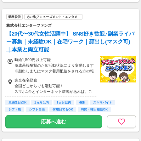
業務委託
その他(アミューズメント・エンタメ…
株式会社エンターファンズ
【20代〜30代女性活躍中】 SNS好き歓迎♪副業ライバ
ー募集｜未経験OK｜在宅ワーク｜顔出し(マスク可)
｜本業と両立可能
時給1,500円以上可能
※成果報酬制のため活動状況により変動します
※顔出しまたはマスク着用配信をされる方の報
酬基準となります
完全在宅勤務
【収入例】
全国どこからでも活動可能！
■事務職Aさん（週3日・月50時間程度）
スマホ1台とインターネット環境があれば、ご
月収8万円～15万円
自宅からスタートできます。
■営業職Bさん（週4日・月80時間程度）
単発(1日)OK
通勤時間ゼロだから、本業やプライベートとの
1ヵ月以内
3ヵ月以内
長期
スキマバイト
月収15万円～25万円
両立もラクラク♪
シフト制
シフト自由
何曜日でもOK
時間・曜日相談OK
■主婦Cさん（月100時間程度）
月収20万円以上
応募へ進む
現在活躍中のライバーの多くは会社員や主婦の
方。
本業や家庭と両立しながら副業として活動され
ています。