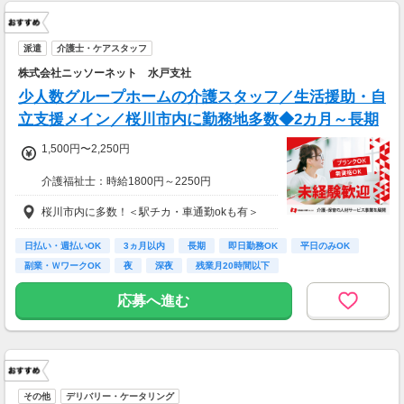
派遣
介護士・ケアスタッフ
株式会社ニッソーネット 水戸支社
少人数グループホームの介護スタッフ／生活援助・自
立支援メイン／桜川市内に勤務地多数◆2カ月～長期
1,500円〜2,250円
介護福祉士：時給1800円～2250円
初任者以上：時給1600円～2000円
桜川市内に多数！＜駅チカ・車通勤okも有＞
無資格の方：時給1500円～1875円
◆月26万以上
日払い・週払いOK
3ヵ月以内
長期
即日勤務OK
平日のみOK
月収：264000円（時給1500円×8h×22日)
副業・ＷワークOK
夜
深夜
残業月20時間以下
応募へ進む
その他
デリバリー・ケータリング