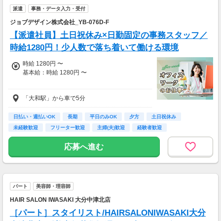
派遣
事務・データ入力・受付
ジョブデザイン株式会社_YB-076D-F
【派遣社員】土日祝休み×日勤固定の事務スタッフ／
時給1280円！少人数で落ち着いて働ける環境
時給 1280円 〜
基本給：時給 1280円 〜
「大和駅」から車で5分
時給：1280円
・通勤手当あり
日払い・週払いOK
長期
平日のみOK
夕方
土日祝休み
・残業代別途全額支給
未経験歓迎
フリーター歓迎
主婦(夫)歓迎
経験者歓迎
・週払いOK
応募へ進む
パート
美容師・理容師
HAIR SALON IWASAKI 大分中津北店
［パート］スタイリスト/HAIRSALONIWASAKI大分