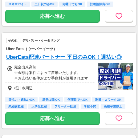
スキマバイト
土日祝のみOK
何曜日でもOK
扶養控除内OK
応募へ進む
その他
デリバリー・ケータリング
Uber Eats（ウーバーイーツ）
UberEats配達パートナー 平日のみOK！週払い◎
完全出来高制
※金額は案件によって変動いたします。
※お支払い条件および手数料が適用されます
桜川市周辺
日払い・週払いOK
単発(1日)OK
何曜日でもOK
副業・ＷワークOK
未経験歓迎
大学生歓迎
フリーター歓迎
学歴不問
高校卒業以上
応募へ進む