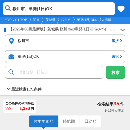
2026年8月10日
更新
tog
桜川市、単発(1日)OK
関東
履歴
保存
メニュー
nav
ギガバイトTOP
関東
茨城県
桜川市
単発(1日)OKの求人情報
【2026年08月最新版】茨城県 桜川市の単発(1日)OKのバイト・アルバイト・パートの求人募集情報
桜川市
選択
単発(1日)OK
選択
検索
最近検索した条件
35
この条件の平均時給
検索結果
件
1,370
円
1~17件を表示
おすすめ順
時給順
日給順