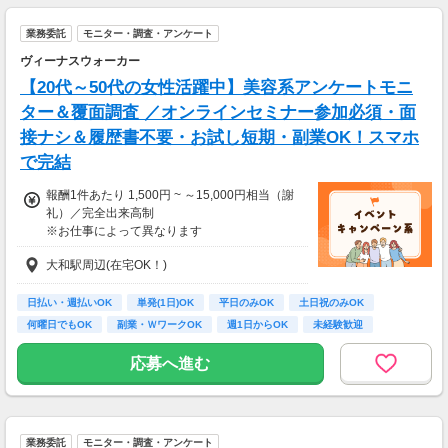
業務委託
モニター・調査・アンケート
ヴィーナスウォーカー
【20代～50代の女性活躍中】美容系アンケートモニ
ター＆覆面調査 ／オンラインセミナー参加必須・面
接ナシ＆履歴書不要・お試し短期・副業OK！スマホ
で完結
報酬1件あたり 1,500円 ~ ～15,000円相当（謝
礼）／完全出来高制
※お仕事によって異なります
※アンケート回答後、内容確認・承認を経て謝
大和駅周辺(在宅OK！)
礼をお支払いします
【お仕事の一例】
日払い・週払いOK
単発(1日)OK
平日のみOK
土日祝のみOK
◆ 美容サプリのお試しモニター
何曜日でもOK
副業・ＷワークOK
週1日からOK
未経験歓迎
話題の美容サプリをお得に体験し、リアルな感
大学生歓迎
想を送るだけ♪
応募へ進む
キレイになりながらポイントがもらえる、人気
のモニターです！
・案件数 ：20～30件
業務委託
モニター・調査・アンケート
・所要時間：10～20分