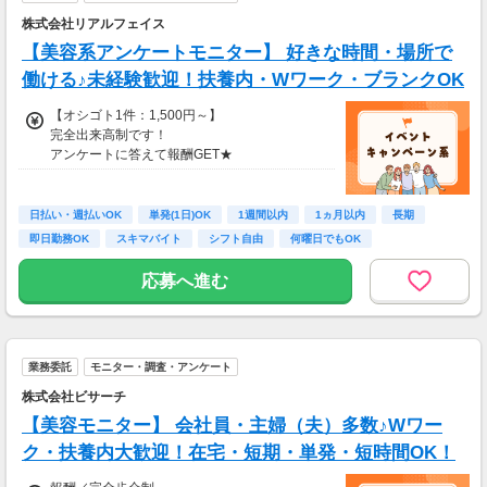
・謝礼金 ：500PT（1P＝1円）＋商品提供あ
株式会社リアルフェイス
り
【美容系アンケートモニター】 好きな時間・場所で
◆ コスメのお試しモニター
働ける♪未経験歓迎！扶養内・Wワーク・ブランクOK
スキンケア・ヘアケア商品を実際に使ってレビ
【オシゴト1件：1,500円～】
ュー！
完全出来高制です！
美容好きにぴったりの、楽しみながらできるお
アンケートに答えて報酬GET★
仕事です。
・案件数 ：10～20件
・所要時間：10～20分
日払い・週払いOK
単発(1日)OK
1週間以内
1ヵ月以内
長期
・謝礼金 ：500PT（1P＝1円）＋商品提供あ
即日勤務OK
スキマバイト
シフト自由
何曜日でもOK
り
応募へ進む
◆ 生活に役立つサービスの調査
保険相談・クレカ発行など、サービス体験後に
アンケートに回答するだけ！
高額謝礼も狙える人気ジャンルです。
業務委託
モニター・調査・アンケート
・案件数 ：10～20件
株式会社ビサーチ
・所要時間：1～2時間
【美容モニター】 会社員・主婦（夫）多数♪Wワー
・謝礼 ：2,000～10,000PT（1P＝1円）
ク・扶養内大歓迎！在宅・短期・単発・短時間OK！
★今だけ！お得なキャンペーン実施中★