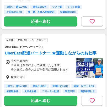
※ポイント交換先は変更となる場合があります
日払い・週払いOK
単発(1日)OK
シフト制
シフト自由
＜通常のアンケート＞
土日祝のみOK
春・夏・冬休み期間限定
扶養控除内OK
様々な商品やサービスの利用状況やご意見を伺
副業・ＷワークOK
週2日からOK
います。
応募へ進む
2～3ポイントの簡単なアンケートから、数十～
数百ポイントのアンケートまで様々な種類があ
ります。
＜グループインタビュー＞
その他
デリバリー・ケータリング
指定の会場にお越しいただき、3～5人程度で商
Uber Eats（ウーバーイーツ）
品やサービスについてお話いただきます。
1回につき、1～2時間程度で数千円程度の謝礼
UberEats配達パートナー ★運動しながらのお仕事
がもらえます。
完全出来高制
【交通費】
※金額は案件によって変動いたします。
なし
※お支払い条件および手数料が適用されます
桜川市周辺
日払い・週払いOK
単発(1日)OK
何曜日でもOK
副業・ＷワークOK
未経験歓迎
大学生歓迎
フリーター歓迎
学歴不問
高校卒業以上
応募へ進む