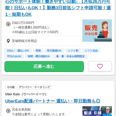
心のサポート体制！働きやすい日勤♪ 【月収26万円可
能！日払いもOK！】勤務3日前迄シフト申請可能！週
1・短期もOK
日給1万3,000円
（一律交通費1,000円含む）
※65歳以上は日給マイナス500円
※70歳以上は日給マイナス2,000円
茨城県桜川市周辺
---
■交通誘導2級以上の資格をお持ちの方は
日払い・週払いOK
長期
即日勤務OK
シフト制
シフト自由
日給1万3,000円
平日のみOK
時間・曜日相談OK
春・夏・冬休み期間限定
（一律交通費1,000円含む）
副業・ＷワークOK
※65歳以上は日給マイナス500円
応募へ進む
※70歳以上は日給マイナス1,000円
★交通誘導2級（以上）として従事した場合
1勤務につき1000円支給！！
---
その他
デリバリー・ケータリング
■65歳～69歳迄では他の年代と同じ現場でも
安全面・体力面の考慮により比較的低負荷の業
Uber Eats（ウーバーイーツ）
務、
UberEats配達パートナー 週払い・即日勤務も◎
70歳以降では低負荷業務や季節により
相談の上短時間勤務をすることもあるため
完全出来高制
給与が上記になる場合がございます。
※金額は案件によって変動いたします。