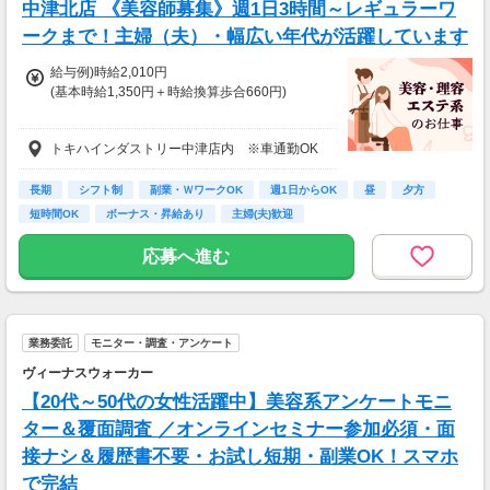
中津北店 《美容師募集》週1日3時間～レギュラーワ
ークまで！主婦（夫）・幅広い年代が活躍しています
給与例)時給2,010円
(基本時給1,350円＋時給換算歩合660円)
◎Jr.スタイリストの方も歓迎です。
トキハインダストリー中津店内 ※車通勤OK
給与は面接時にご相談の上、決定します。
◆土曜・日曜・祝日は時給100円アップ
長期
シフト制
副業・ＷワークOK
週1日からOK
昼
夕方
◆1分単位で給与支給
短時間OK
ボーナス・昇給あり
主婦(夫)歓迎
◆毎月20日締め、翌月5日支払い
◆交通費全額支給
応募へ進む
※試用期間6か月あり、試用期間後と同条件
業務委託
モニター・調査・アンケート
ヴィーナスウォーカー
【20代～50代の女性活躍中】美容系アンケートモニ
ター＆覆面調査 ／オンラインセミナー参加必須・面
接ナシ＆履歴書不要・お試し短期・副業OK！スマホ
で完結