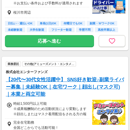
※お支払い条件および手数料が適用されます
＜月収例＞
月収26万円可能
桜川市周辺
（日給1万3,000円××月20日勤務）
日払い・週払いOK
単発(1日)OK
何曜日でもOK
副業・ＷワークOK
未経験歓迎
大学生歓迎
フリーター歓迎
学歴不問
高校卒業以上
応募へ進む
業務委託
その他(アミューズメント・エンタメ…
株式会社エンターファンズ
【20代〜30代女性活躍中】 SNS好き歓迎♪副業ライバ
ー募集｜未経験OK｜在宅ワーク｜顔出し(マスク可)
｜本業と両立可能
時給1,500円以上可能
※成果報酬制のため活動状況により変動します
※顔出しまたはマスク着用配信をされる方の報
酬基準となります
完全在宅勤務
【収入例】
全国どこからでも活動可能！
■事務職Aさん（週3日・月50時間程度）