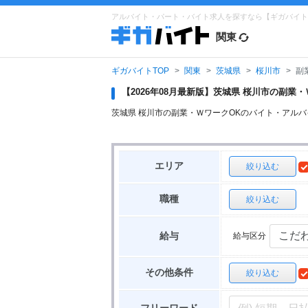
アルバイト・パート・バイト求人を探すなら【ギガバイト
関東
ギガバイトTOP
関東
茨城県
桜川市
副
【2026年08月最新版】茨城県 桜川市の副
茨城県 桜川市の副業・ＷワークOKのバイト・アル
エリア
絞り込む
職種
絞り込む
給与区分
給与
その他条件
絞り込む