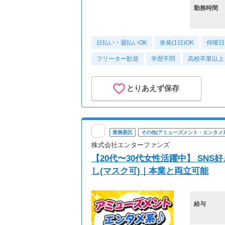
勤務時間
日払い・週払いOK
単発(1日)OK
何曜日
フリーター歓迎
学歴不問
高校卒業以上
とりあえず保存
業務委託
その他(アミューズメント・エンタメ系
株式会社エンターファンズ
【20代〜30代女性活躍中】 SN
し(マスク可)｜本業と両立可能
給与