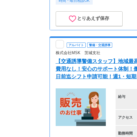
時間・曜日相談OK
とりあえず保存
アルバイト
警備・交通誘導
株式会社MSK 茨城支社
【交通誘導警備スタッフ】地域最高
費用なし！安心のサポート体制！働
日前迄シフト申請可能！週1・短期
給与
アクセス
勤務時間