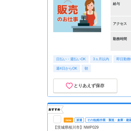
給与
アクセス
勤務時間
日払い・週払いOK
3ヵ月以内
即日勤務
週4日からOK
朝
とりあえず保存
new
派遣
その他(軽作業・製造・倉庫・建築
【茨城県桜川市】NWP029