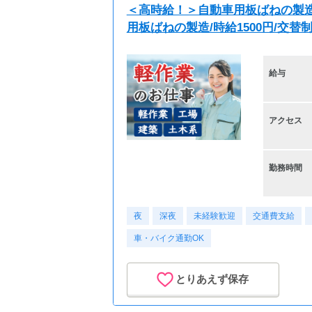
＜高時給！＞自動車用板ばねの製造/
用板ばねの製造/時給1500円/交替制/
給与
アクセス
勤務時間
夜
深夜
未経験歓迎
交通費支給
車・バイク通勤OK
とりあえず保存