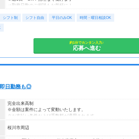
（一律交通費1,000円含む）
⇒勤務日数のご相談もお気軽に！
※65歳以上は日給マイナス500円
シフト制
※70歳以上は日給マイナス1,000円
＜様々な働き方が可能＆歓迎＞
シフト自由
平日のみOK
時間・曜日相談OK
★交通誘導2級（以上）として従事した場合
・土日祝のみOK
K
1勤務につき1000円支給！！
・平日のみOK
---
・週1日からOK
■65歳～69歳迄では他の年代と同じ現場でも
・短期歓迎
約1分でカンタン入力♪
応募へ進む
安全面・体力面の考慮により比較的低負荷の業務、
・長期歓迎
70歳以降では低負荷業務や季節により
相談の上短時間勤務をすることもあるため
給与が上記になる場合がございます。
＜月収例＞
い・即日勤務も◎
月収26万円可能
（日給1万3,000円××月20日勤務）
完全出来高制
※金額は案件によって変動いたします。
※お支払い条件および手数料が適用されます
桜川市周辺