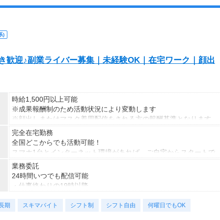
)
S好き歓迎♪副業ライバー募集｜未経験OK｜在宅ワーク｜顔出
時給1,500円以上可能
※成果報酬制のため活動状況により変動します
※顔出しまたはマスク着用配信をされる方の報酬基準となります
【収入例】
完全在宅勤務
■事務職Aさん（週3日・月50時間程度）
全国どこからでも活動可能！
月収8万円～15万円
スマホ1台とインターネット環境があれば、ご自宅からスタートで
■営業職Bさん（週4日・月80時間程度）
きます。
業務委託
月収15万円～25万円
通勤時間ゼロだから、本業やプライベートとの両立もラクラク♪
24時間いつでも配信可能
■主婦Cさん（月100時間程度）
・仕事終わりの19時以降
月収20万円以上
・休日だけ
現在活躍中のライバーの多くは会社員や主婦の方。
長期
・スキマ時間だけ
スキマバイト
シフト制
シフト自由
何曜日でもOK
本業や家庭と両立しながら副業として活動されています。
など、ご自身のライフスタイルに合わせて活動できます。