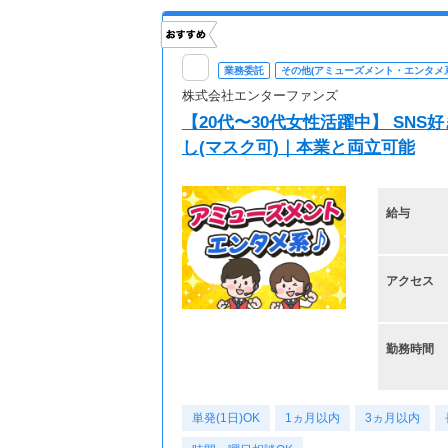
業務委託
その他(アミューズメント・エンタメ系
株式会社エンターファンズ
【20代〜30代女性活躍中】 SN
し(マスク可)｜本業と両立可能
給与
アクセス
勤務時間
単発(1日)OK
1ヵ月以内
3ヵ月以内