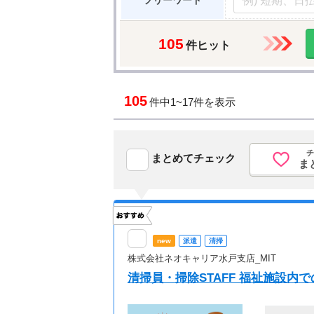
フリーワード
105
件ヒット
105
件中
1~17件を表示
チ
まとめてチェック
ま
new
派遣
清掃
株式会社ネオキャリア水戸支店_MIT
清掃員・掃除STAFF 福祉施設内