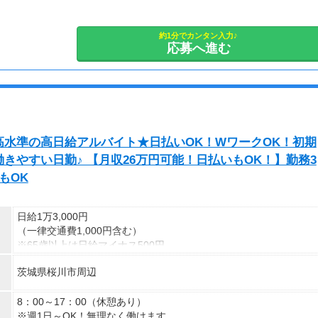
副業として活動されている方が多数在籍しており、本業と両立しな
がら続けやすい環境です。
安定した活動を目指す方には、月30〜50時間以上の配信を推奨し
約1分でカンタン入力♪
応募へ進む
ています。
水準の高日給アルバイト★日払いOK！WワークOK！初期
きやすい日勤♪ 【月収26万円可能！日払いもOK！】勤務3
もOK
日給1万3,000円
（一律交通費1,000円含む）
※65歳以上は日給マイナス500円
※70歳以上は日給マイナス2,000円
茨城県桜川市周辺
---
■交通誘導2級以上の資格をお持ちの方は
8：00～17：00（休憩あり）
日給1万3,000円
※週1日～OK！無理なく働けます