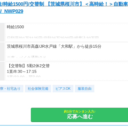
時給1500円/交替制 【茨城県桜川市】＜高時給！＞自動車
_NWP029
時給1500
日額平均1万3125円/月額26万2500円/残業込30万円
茨城県桜川市高森/JR水戸線「大和駅」から徒歩15分
★応募資格★
※18歳以上
※車・バイク通勤ＯＫ
※学生は応募不可（卒業見込みで、社会人予定の方は卒業後に派遣
【交替制】5勤2休2交替
登録が可能です。）
1直/8:30～17:15
2直/22:00～翌7:00
（各実働8時間）
寮・社宅あり
※残業目安：0～2ｈ/日、10～30ｈ/月
社会保険完備
ピアスOK
服装自由
土・日・祝、企業カレンダー、GW、お盆、年末年始
約1分でカンタン入力♪
応募へ進む