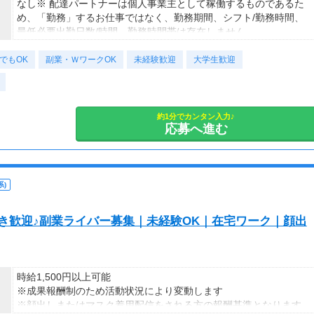
なし※ 配達パートナーは個人事業主として稼働するものであるた
め、「勤務」するお仕事ではなく、勤務期間、シフト/勤務時間、
最低必要出勤日数/時間、勤務時間帯は存在しません。
でもOK
副業・ＷワークOK
未経験歓迎
大学生歓迎
約1分でカンタン入力♪
応募へ進む
)
S好き歓迎♪副業ライバー募集｜未経験OK｜在宅ワーク｜顔出
時給1,500円以上可能
※成果報酬制のため活動状況により変動します
※顔出しまたはマスク着用配信をされる方の報酬基準となります