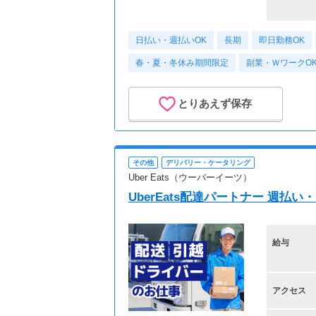
日払い・週払いOK
長期
即日勤務OK
春・夏・冬休み期間限定
副業・ＷワークO
とりあえず保存
その他
デリバリー・ケータリング
Uber Eats（ウーバーイーツ）
UberEats配達パートナー 週払
給与
アクセス