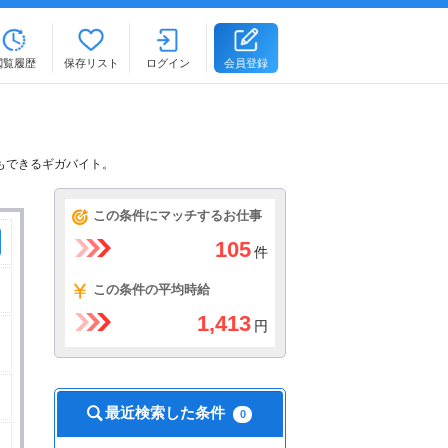
閲覧履歴
保存リスト
ログイン
会員登録
もできるギガバイト。
この条件にマッチするお仕事
105
件
この条件の平均時給
1,413
円
最近検索した条件
0