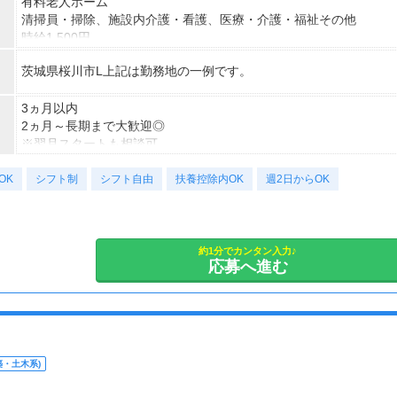
有料老人ホーム
清掃員・掃除、施設内介護・看護、医療・介護・福祉その他
時給1,500円
【経験・お持ちの資格によって異なります】
茨城県桜川市L上記は勤務地の一例です。
■未経験の方（無資格）：時給1500円～
■未経験の方（有資格）：時給1500円～
■経験者（無資格）：時給1650円～
3ヵ月以内
■経験者（有資格）：時給1650円～
2ヵ月～長期まで大歓迎◎
■介護福祉士：時給1700円
※翌月スタートも相談可
※試用期間（初回2ヵ月契約）
OK
シフト制
シフト自由
扶養控除内OK
週2日からOK
約1分でカンタン入力♪
応募へ進む
・土木系)