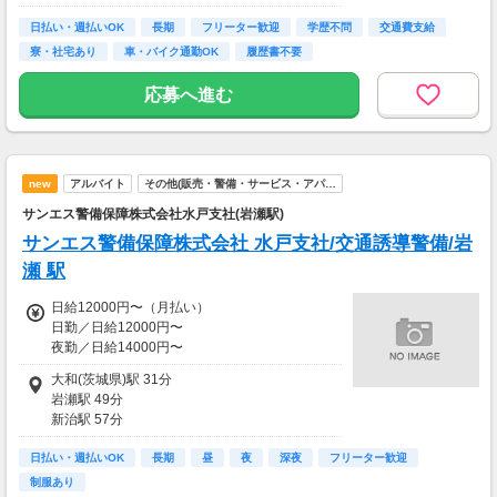
日払い・週払いOK
長期
フリーター歓迎
学歴不問
交通費支給
寮・社宅あり
車・バイク通勤OK
履歴書不要
応募へ進む
new
アルバイト
その他(販売・警備・サービス・アパ…
サンエス警備保障株式会社水戸支社(岩瀬駅)
サンエス警備保障株式会社 水戸支社/交通誘導警備/岩
瀬 駅
日給12000円〜（月払い）
日勤／日給12000円〜
夜勤／日給14000円〜
※交通費全額支給
大和(茨城県)駅 31分
岩瀬駅 49分
▽交通誘導警備業務2級をお持ちの方
新治駅 57分
日勤／日給12500円〜13500円
羽黒(茨城県)駅 71分
夜勤／日給14500円〜15500円
日払い・週払いOK
福原駅 113分
長期
昼
夜
深夜
フリーター歓迎
制服あり
＜サンエス警備保障特別給付金＞