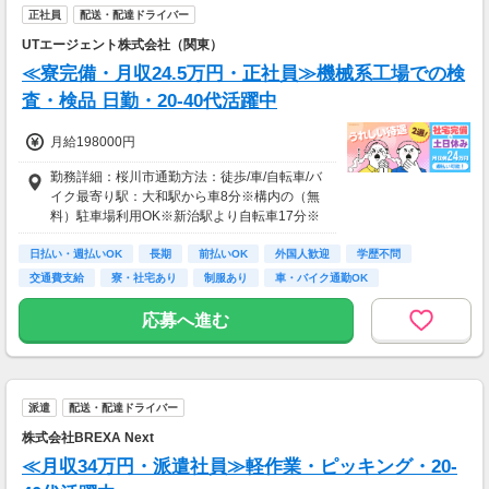
大和駅,岩瀬駅,羽黒駅
正社員
配送・配達ドライバー
UTエージェント株式会社（関東）
≪寮完備・月収24.5万円・正社員≫機械系工場での検
査・検品 日勤・20-40代活躍中
月給198000円
勤務詳細：桜川市通勤方法：徒歩/車/自転車/バ
イク最寄り駅：大和駅から車8分※構内の（無
料）駐車場利用OK※新治駅より自転車17分※
大和駅より自転車18分
日払い・週払いOK
長期
前払いOK
外国人歓迎
学歴不問
交通費支給
寮・社宅あり
制服あり
車・バイク通勤OK
応募へ進む
派遣
配送・配達ドライバー
株式会社BREXA Next
≪月収34万円・派遣社員≫軽作業・ピッキング・20-