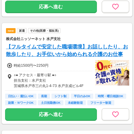
合計：22万円以上可能
応募へ進む
平均月収：18万円～20万円
平均残業：0h～15h
new
派遣
その他(医療・福祉系)
株式会社ニッソーネット 水戸支社
【フルタイムで安定した職場環境】お話ししたり、お
散歩したり、お手伝いから始められる介護のお仕事
時給1500円〜2250円
○● アクセス・最寄り駅 ●○
担当支社：水戸支社
茨城県水戸市三の丸1-4-73 水戸京成ビル4F
水戸駅（JR在来線/鹿島臨海鉄道）-4分
日払い・週払いOK
常陸青柳駅（JR在来線）-25分
長期
シフト制
平日のみOK
時間・曜日相談OK
常陸津田駅（JR在来線）-51分
副業・ＷワークOK
土日祝勤務OK
未経験歓迎
フリーター歓迎
エリア内で案件多数！あなたに合った案件をご
応募へ進む
紹介いたします。
■エリア内の駅一覧