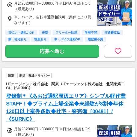
月給232000円～338000円 ※日払い相談もOK
（規定あり）
車、バイク、自転車通勤相談可（案件により異
なります）
日払い・週払いOK
長期
フリーター歓迎
学歴不問
交通費支給
寮・社宅あり
制服あり
車・バイク通勤OK
履歴書不要
応募へ進む
派遣
配送・配達ドライバー
UTエージェント株式会社 関東_UTエージェント株式会社 北関東第二
CU《SURNC》
登録制＊《あおば通駅周辺エリア》シンプル軽作業
STAFF！◆プライム上場企業◆未経験が8割◆年休
120日以上案件多数◆社宅・寮完備［00481］/
《SURNC》
月給232000円～338000円 ※日払い相談もOK
（規定あり）