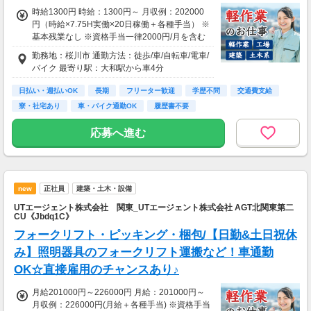
時給1300円 時給：1300円～ 月収例：202000
円（時給×7.75H実働×20日稼働＋各種手当） ※
基本残業なし ※資格手当一律2000円/月を含む
勤務地：桜川市 通勤方法：徒歩/車/自転車/電車/
バイク 最寄り駅：大和駅から車4分
日払い・週払いOK
長期
フリーター歓迎
学歴不問
交通費支給
寮・社宅あり
車・バイク通勤OK
履歴書不要
応募へ進む
new
正社員
建築・土木・設備
UTエージェント株式会社 関東_UTエージェント株式会社 AGT北関東第二
CU《Jbdq1C》
フォークリフト・ピッキング・梱包/【日勤&土日祝休
み】照明器具のフォークリフト運搬など！車通勤
OK☆直接雇用のチャンスあり♪
月給201000円～226000円 月給：201000円～
月収例：226000円(月給＋各種手当) ※資格手当