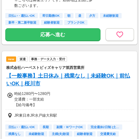
数ございます。
日払い・週払いOK
即日勤務OK
朝
昼
夕方
未経験歓迎
新卒・第二新卒歓迎
経験者歓迎
ブランクOK
応募へ進む
new
派遣
事務・データ入力・受付
株式会社ハーベストビィズキャリア筑西営業所
【一般事務】土日休み｜残業なし｜未経験OK｜前払
いOK｜桜川市
時給1280円〜1280円
交通費：一部支給
【給与備考】
時給：1280円×7.75h×21日＝20.8万円
JR東日本JR水戸線大和駅
残業：1600円×5h＝8千円
日払い・週払いOK
長期
副業・ＷワークOK
完全週休2日制 (土…
交通費：最大2万円支給
残業なし
未経験歓迎
主婦(夫)歓迎
経験者歓迎
交通費支給