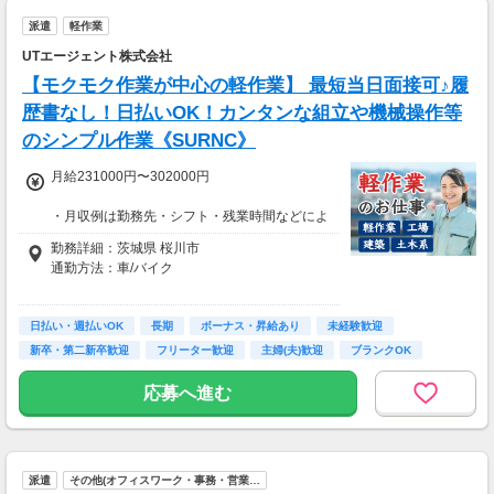
派遣
軽作業
UTエージェント株式会社
【モクモク作業が中心の軽作業】 最短当日面接可♪履
歴書なし！日払いOK！カンタンな組立や機械操作等
のシンプル作業《SURNC》
月給231000円〜302000円
・月収例は勤務先・シフト・残業時間などによ
り変動します
勤務詳細：茨城県 桜川市
・各種手当あり（残業手当、休出手当、深夜勤
通勤方法：車/バイク
務がある場合は深夜手当 など）
・昇給あり（昇格制度あり）
※構内の（無料）駐車場利用OK
日払い・週払いOK
※募集の勤務地は面接地の一例です。
長期
ボーナス・昇給あり
未経験歓迎
■日払い制度（新制度）
ご希望の地域や条件などを伺いながらあなた
新卒・第二新卒歓迎
フリーター歓迎
主婦(夫)歓迎
ブランクOK
・最短5分で働いた分の給与を口座受取可能
に合ったお仕事をご紹介します！
・スマホからカンタン申請
学歴不問
応募へ進む
・1,000円単位で利用可能
■交通費 上限30,000円まで支給 ※会社規定有
り
派遣
その他(オフィスワーク・事務・営業…