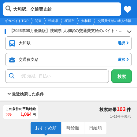
2026年8月9日
更新
tog
大和駅、交通費支給
関東
履歴
保存
メニュー
nav
ギガバイトTOP
関東
茨城県
桜川市
大和駅
交通費支給の求人情報
【2026年08月最新版】茨城県 大和駅の交通費支給のバイト・アルバイト・パートの求人募集情報
大和駅
選択
交通費支給
選択
検索
最近検索した条件
103
この条件の平均時給
検索結果
件
1,064
円
1~19件を表示
おすすめ順
時給順
日給順