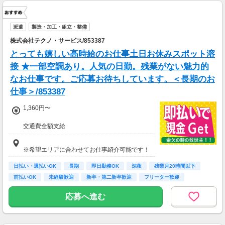
派遣
製造・加工・組立・整備
株式会社テクノ・サービス/853387
とっても嬉しい高時給のお仕事土日お休みスポット溶
接 ★一部空調あり。人気の日勤。残業がない魅力的
なお仕事です。ご応募お待ちしています。＜長期のお
仕事＞/853387
1,360円〜
交通費全額支給
即払い制度有
※希望エリアに合わせてお仕事紹介可能です！
日払い・週払いOK
長期
即日勤務OK
深夜
残業月20時間以下
前払いOK
未経験歓迎
新卒・第二新卒歓迎
フリーター歓迎
応募へ進む