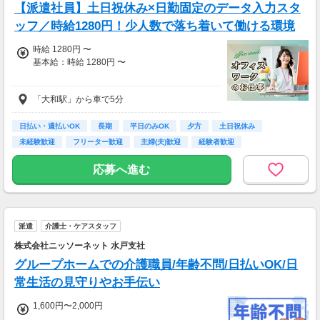
【派遣社員】土日祝休み×日勤固定のデータ入力スタ
ッフ／時給1280円！少人数で落ち着いて働ける環境
時給 1280円 〜
基本給：時給 1280円 〜
「大和駅」から車で5分
時給：1280円
・通勤手当あり
日払い・週払いOK
長期
平日のみOK
夕方
土日祝休み
・残業代別途全額支給
未経験歓迎
フリーター歓迎
主婦(夫)歓迎
経験者歓迎
・週払いOK
応募へ進む
派遣
介護士・ケアスタッフ
株式会社ニッソーネット 水戸支社
グループホームでの介護職員/年齢不問/日払いOK/日
常生活の見守りやお手伝い
1,600円〜2,000円