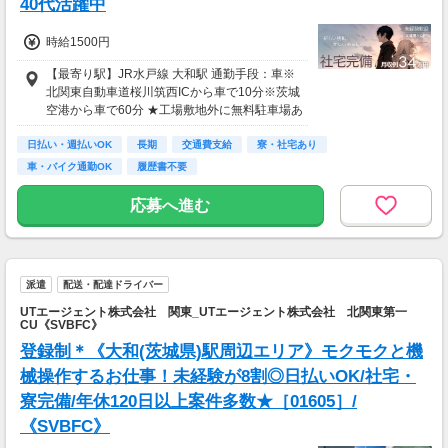
40代活躍中
時給1500円
【最寄り駅】JR水戸線 大和駅 通勤手段：車※
北関東自動車道桜川筑西ICから車で10分※茨城
空港から車で60分 ★工場敷地外に無料駐車場あ
り
日払い・週払いOK
長期
交通費支給
寮・社宅あり
車・バイク通勤OK
履歴書不要
応募へ進む
派遣
配送・配達ドライバー
UTエージェント株式会社 関東_UTエージェント株式会社 北関東第一
CU《SVBFC》
登録制＊《大和(茨城県)駅周辺エリア》モクモクと機
械操作するお仕事！未経験が8割◎日払いOK/社宅・
寮完備/年休120日以上案件多数★［01605］/
《SVBFC》