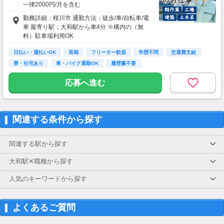
一律2000円/月を含む
勤務詳細：桜川市 通勤方法：徒歩/車/自転車/電
車 最寄り駅：大和駅から車4分 ※構内の（無
料）駐車場利用OK
日払い・週払いOK
長期
フリーター歓迎
学歴不問
交通費支給
寮・社宅あり
車・バイク通勤OK
履歴書不要
応募へ進む
関連する条件から探す
関連する駅から探す
大和駅✕職種から探す
人気のキーワードから探す
よくあるご質問