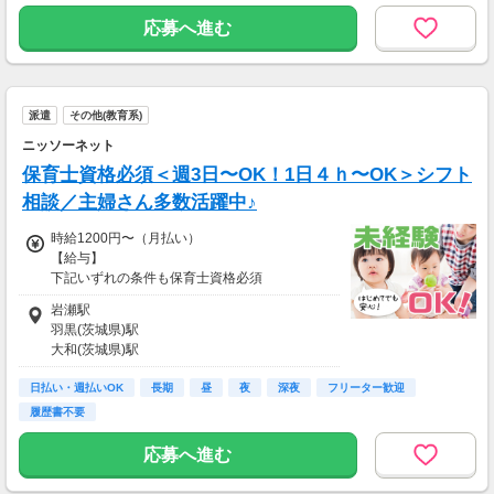
交通誘導2級または指導教育責任者の資格をお
応募へ進む
持ちの方には100000円支給！
※30勤務で30000円、更に30勤務で70000円
※規定あり
＜日払いOK（規定あり）＞
派遣
その他(教育系)
24時間ATMからお金をおろせるサービス使用！
ニッソーネット
仕事が終わってから給料をもらいに行く手間は
不要♪
保育士資格必須＜週3日〜OK！1日４ｈ〜OK＞シフト
■交通費
相談／主婦さん多数活躍中♪
その他
時給1200円〜（月払い）
【給与】
下記いずれの条件も保育士資格必須
■週30h未満勤務：時給1200円〜時給1250円
岩瀬駅
■週40h以上勤務：時給1250円〜時給1300円
羽黒(茨城県)駅
大和(茨城県)駅
「月払い」と「日払い」をご選択いただけます
福原駅
日払いは自分のペースに合わせてお給料を受け
日払い・週払いOK
新治駅
長期
昼
夜
深夜
フリーター歓迎
取れる制度♪使いたい日だけ利用OK♪
履歴書不要
・一部、ご利用対象外の派遣先がございます
・申請には上限金額がございます
応募へ進む
・振込手数料がかかります
※詳細は登録時にご確認ください