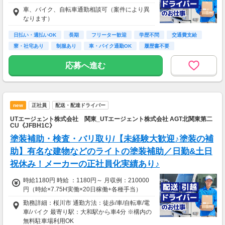
車、バイク、自転車通勤相談可（案件により異
なります）
日払い・週払いOK
長期
フリーター歓迎
学歴不問
交通費支給
寮・社宅あり
制服あり
車・バイク通勤OK
履歴書不要
応募へ進む
new
正社員
配送・配達ドライバー
UTエージェント株式会社 関東_UTエージェント株式会社 AGT北関東第二
CU《JFBH1C》
塗装補助・検査・バリ取り/【未経験大歓迎♪塗装の補
助】有名な建物などのライトの塗装補助／日勤&土日
祝休み！メーカーの正社員化実績あり♪
時給1180円 時給 ：1180円～ 月収例：210000
円（時給×7.75H実働×20日稼働+各種手当）
勤務詳細：桜川市 通勤方法：徒歩/車/自転車/電
車/バイク 最寄り駅：大和駅から車4分 ※構内の
無料駐車場利用OK