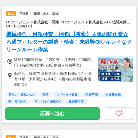
■交通費
交通費全額支給
new
正社員
建築・土木・設備
UTエージェント株式会社 関東_UTエージェント株式会社 AGT北関東第二
CU《JLSW1C》
機械操作・目視検査・梱包/【夜勤】人気の軽作業☆
ろ過フィルターの製造・検査！未経験OK♪キレイなク
リーンルーム作業
時給1200円 時給 ：1200円～ 月収例：226000
円（時給×8H実働×20日稼働＋各種手当）
勤務地：桜川市 通勤方法：車/自転車/バイク 最
寄り駅：大和駅から車4分 ※構内の無料駐車場
利用OK
日払い・週払いOK
長期
フリーター歓迎
学歴不問
交通費支給
寮・社宅あり
車・バイク通勤OK
履歴書不要
応募へ進む
new
正社員
建築・土木・設備