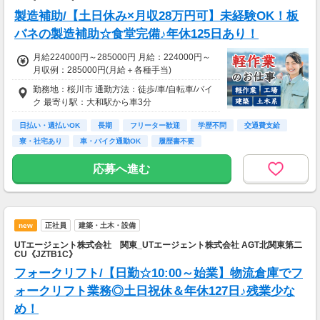
製造補助/【土日休み×月収28万円可】未経験OK！板
バネの製造補助☆食堂完備♪年休125日あり！
月給224000円～285000円 月給：224000円～
月収例：285000円(月給＋各種手当)
勤務地：桜川市 通勤方法：徒歩/車/自転車/バイ
ク 最寄り駅：大和駅から車3分
日払い・週払いOK
長期
フリーター歓迎
学歴不問
交通費支給
寮・社宅あり
車・バイク通勤OK
履歴書不要
応募へ進む
new
正社員
建築・土木・設備
UTエージェント株式会社 関東_UTエージェント株式会社 AGT北関東第二
CU《JZTB1C》
フォークリフト/【日勤☆10:00～始業】物流倉庫でフ
ォークリフト業務◎土日祝休＆年休127日♪残業少な
め！