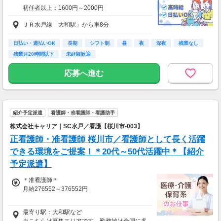
初任者以上：1600円～2000円
ＪＲ水戸線「大和駅」から車8分
月収例：281600円（時給1600円×8h×22日稼働
の場合）
日払い・週払いOK
長期
シフト制
昼
夜
深夜
残業なし
残業月20時間以下
未経験歓迎
応募へ進む
紹介予定派遣
看護師・准看護師・看護助手
株式会社キャリア｜SC水戸／看護【桜川市-003】
正看護師・准看護師 桜川市／看護師として長く活躍
できる環境をご提案！＊20代～50代活躍中＊【紹介
予定派遣】
＊准看護師＊
月給276552～376552円
＊正看護師＊
最寄り駅：大和駅など
月給291108～391108円
※こちらは募集エリアです。勤務地は全国に多