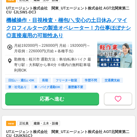
UTエージェント株式会社 関東_UTエージェント株式会社 AGT北関東第二
CU《JLSW1-DC》
機械操作・目視検査・梱包/＼安心の土日休み／マイ
クロフィルターの製造オペレーター！力仕事ほぼナシ
◎直接雇用の可能性あり
月給192000円～226000円 月給：192000円～
月収例：226000円(月給＋各種手当)
勤務地：桜川市 通勤方法：車/自転車/バイク 最
寄り駅：大和駅から車4分 ※構内の無料駐車場
利用OK
日払い・週払いOK
長期
フリーター歓迎
学歴不問
交通費支給
寮・社宅あり
車・バイク通勤OK
履歴書不要
応募へ進む
new
正社員
建築・土木・設備
UTエージェント株式会社 関東_UTエージェント株式会社 AGT北関東第二
CU《JUKN1C》