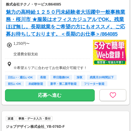
株式会社テクノ・サービス/864085
魅力の高時給１２５０円未経験者大活躍中一般事務業
務・桜川市 ★服装はオフィスカジュアルでOK。残業
ほぼ無し。長期就業をご希望の方にもオススメ。ご応
募お待ちしております。＜長期のお仕事＞/864085
1,250円〜
交通費全額支給
即払い制度有
※希望エリアに合わせてお仕事紹介可能です！
日払い・週払いOK
長期
即日勤務OK
深夜
残業月20時間以下
前払いOK
未経験歓迎
新卒・第二新卒歓迎
フリーター歓迎
応募へ進む
派遣
事務・データ入力・受付
ジョブデザイン株式会社_YB-076D-F