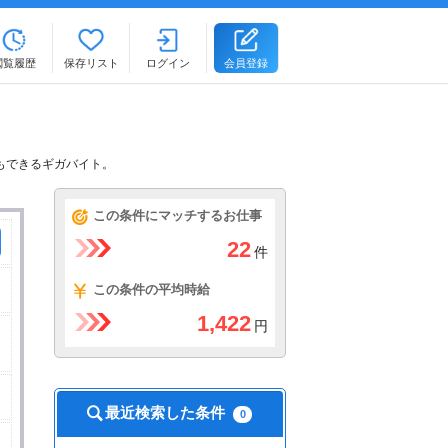
閲覧履歴
保存リスト
ログイン
会員登録
もできるギガバイト。
この条件にマッチするお仕事
22
件
この条件の平均時給
1,422
円
最近検索した条件
0