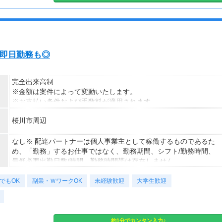
い・即日勤務も◎
完全出来高制
※金額は案件によって変動いたします。
※お支払い条件および手数料が適用されます
桜川市周辺
なし※ 配達パートナーは個人事業主として稼働するものであるた
め、「勤務」するお仕事ではなく、勤務期間、シフト/勤務時間、
最低必要出勤日数/時間、勤務時間帯は存在しません。
でもOK
副業・ＷワークOK
未経験歓迎
大学生歓迎
約1分でカンタン入力♪