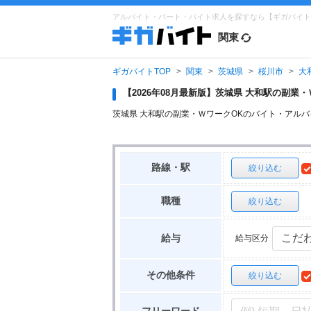
アルバイト・パート・バイト求人を探すなら【ギガバイト
関東
ギガバイトTOP
関東
茨城県
桜川市
大
【2026年08月最新版】茨城県 大和駅の副
茨城県 大和駅の副業・ＷワークOKのバイト・アル
路線・駅
絞り込む
職種
絞り込む
給与区分
給与
その他条件
絞り込む