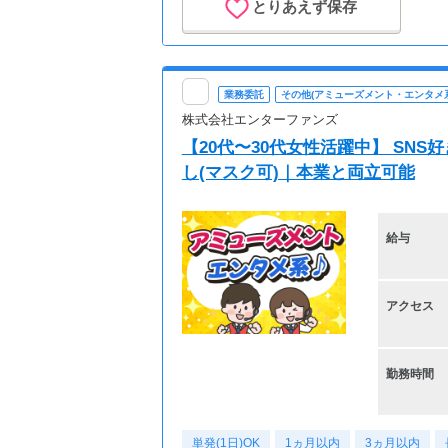
とりあえず保存
業務委託
その他(アミューズメント・エンタメ系
株式会社エンターファンズ
【20代〜30代女性活躍中】 SN
し(マスク可)｜本業と両立可能
給与
アクセス
勤務時間
単発(1日)OK
1ヵ月以内
3ヵ月以内