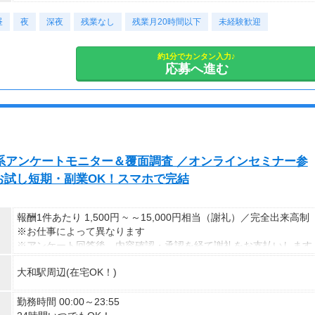
09:00～18:00（実働8時間・休憩60分）
昼
17:00～09:00（実働15時間・休憩60分）
夜
深夜
残業なし
残業月20時間以下
未経験歓迎
※上記は一例です。
約1分でカンタン入力♪
お気軽にご相談ください。
応募へ進む
◆週5日勤務
◆短時間、週3日、日勤のみ等も相談OK！
容系アンケートモニター＆覆面調査 ／オンラインセミナー参
お試し短期・副業OK！スマホで完結
報酬1件あたり 1,500円 ~ ～15,000円相当（謝礼）／完全出来高制
※お仕事によって異なります
※アンケート回答後、内容確認・承認を経て謝礼をお支払いします
大和駅周辺(在宅OK！)
【お仕事の一例】
◆ 美容サプリのお試しモニター
話題の美容サプリをお得に体験し、リアルな感想を送るだけ♪
勤務時間 00:00～23:55