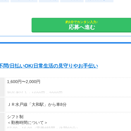
など、ご自身のライフスタイルに合わせて活動できます。
副業として活動されている方が多数在籍しており、本業と両立しな
がら続けやすい環境です。
安定した活動を目指す方には、月30〜50時間以上の配信を推奨し
約1分でカンタン入力♪
応募へ進む
ています。
不問/日払いOK/日常生活の見守りやお手伝い
1,600円〜2,000円
初任者以上：1600円～2000円
ＪＲ水戸線「大和駅」から車8分
月収例：281600円（時給1600円×8h×22日稼働の場合）
シフト制
＜勤務時間について＞
07:00～16:00（実働8時間・休憩60分）