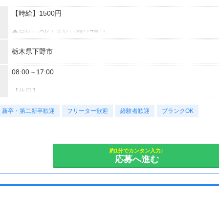
【時給】1500円
◆日払いOK！支払い額は7割！
※規定・支払い条件有
栃木県下野市
08:00～17:00
【休日】
土日祝日 休日
新卒・第二新卒歓迎
フリーター歓迎
経験者歓迎
ブランクOK
【休日備考】
土日祝(会社カレンダー)
【休憩時間】
約1分でカンタン入力♪
応募へ進む
65分
【残業】
多め(月20時間以上)