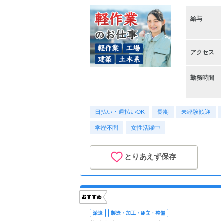
給与
アクセス
勤務時間
日払い・週払いOK
長期
未経験歓迎
学歴不問
女性活躍中
とりあえず保存
派遣
製造・加工・組立・整備