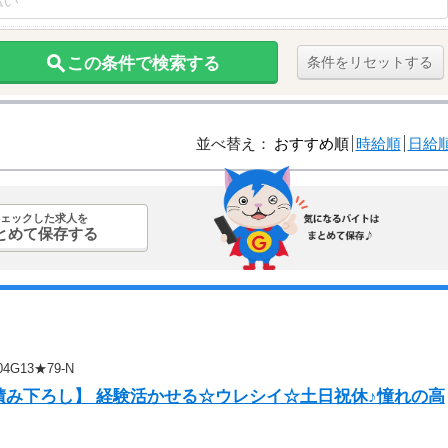
この条件で検索する
条件をリセットする
並べ替え：
おすすめ順
時給順
日給
ェックした求人を
とめて保存する
G13★79-N
積み下ろし】 経験活かせる☆ウレシイ☆土日祝休♪憧れの高