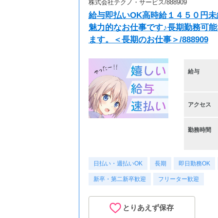
株式会社テクノ・サービス/888909
給与即払いOK高時給１４５０円未
魅力的なお仕事です♪長期勤務可
ます。＜長期のお仕事＞/888909
給与
アクセス
勤務時間
日払い・週払いOK
長期
即日勤務OK
新卒・第二新卒歓迎
フリーター歓迎
とりあえず保存