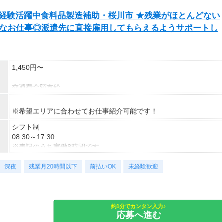
経験活躍中食料品製造補助・桜川市 ★残業がほとんどない
能なお仕事◎派遣先に直接雇用してもらえるようサポートし
1,450円〜
交通費全額支給
即払い制度有
※希望エリアに合わせてお仕事紹介可能です！
シフト制
08:30～17:30
※表記のうち実働8時間です。
深夜
勤務曜日：月・火・水・木・金・祝
残業月20時間以下
前払いOK
未経験歓迎
土日祝（企業カレンダー有り）
約1分でカンタン入力♪
応募へ進む