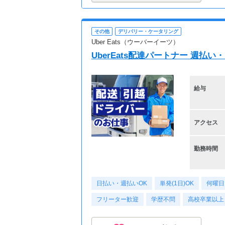
その他
デリバリー・ケータリング
Uber Eats（ウーバーイーツ）
UberEats配達パートナー 週払
給与
アクセス
勤務時間
日払い・週払いOK
単発(1日)OK
何曜日
フリーター歓迎
学歴不問
高校卒業以上