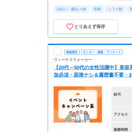
日払い・週払いOK
長期
シフト制
とりあえず保存
業務委託
モニター・調査・アンケート
ヴィーナスウォーカー
【20代～50代の女性活躍中】美
加必須・面接ナシ＆履歴書不要・
給与
アクセス
勤務時間