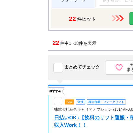
フリーワード
22
件ヒット
22
件中
1~18件を表示
チ
まとめてチェック
ま
new
派遣
構内作業・フォークリフト
株式会社綜合キャリアオプション /1314VF0804
日払いOK♪【飲料のリフト運搬・
収入Work！！