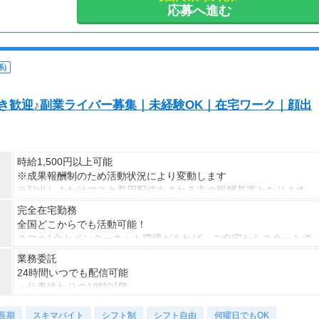
応募へ進む
)
S好き歓迎♪副業ライバー募集｜未経験OK｜在宅ワーク｜顔出
時給1,500円以上可能
※成果報酬制のため活動状況により変動します
※顔出しまたはマスク着用配信をされる方の報酬基準となります
【収入例】
完全在宅勤務
■事務職Aさん（週3日・月50時間程度）
全国どこからでも活動可能！
月収8万円～15万円
スマホ1台とインターネット環境があれば、ご自宅からスタートで
■営業職Bさん（週4日・月80時間程度）
きます。
業務委託
月収15万円～25万円
通勤時間ゼロだから、本業やプライベートとの両立もラクラク♪
24時間いつでも配信可能
■主婦Cさん（月100時間程度）
・仕事終わりの19時以降
月収20万円以上
・休日だけ
現在活躍中のライバーの多くは会社員や主婦の方。
長期
・スキマ時間だけ
スキマバイト
シフト制
シフト自由
何曜日でもOK
本業や家庭と両立しながら副業として活動されています。