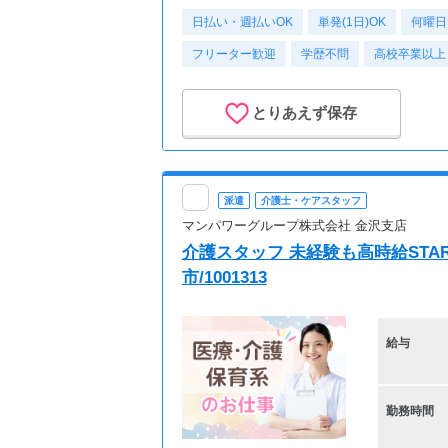
日払い・週払いOK
単発(1日)OK
何曜日
フリーター歓迎
学歴不問
高校卒業以上
とりあえず保存
派遣
介護士・ケアスタッフ
マンパワーグループ株式会社 金沢支店
介護スタッフ 未経験も高時給STAR
市/1001313
給与
勤務時間