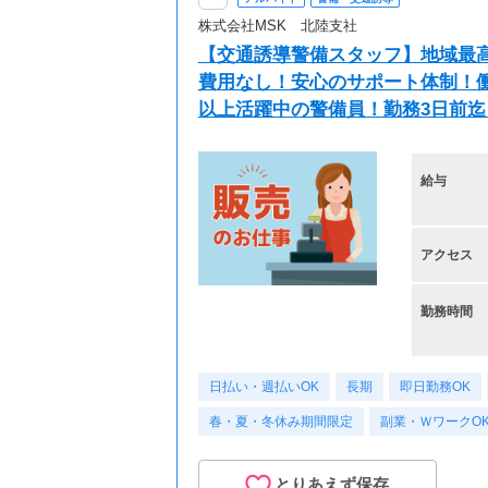
株式会社MSK 北陸支社
【交通誘導警備スタッフ】地域最高
費用なし！安心のサポート体制！働き
以上活躍中の警備員！勤務3日前
給与
アクセス
勤務時間
日払い・週払いOK
長期
即日勤務OK
春・夏・冬休み期間限定
副業・ＷワークO
とりあえず保存