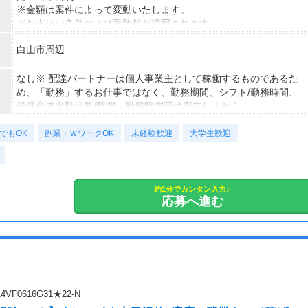
※金額は案件によって変動いたします。
※お支払い条件および手数料が適用されます
白山市周辺
なし※ 配達パートナーは個人事業主として稼働するものであるた
め、「勤務」するお仕事ではなく、勤務期間、シフト/勤務時間、
最低必要出勤日数/時間、勤務時間帯は存在しません。
でもOK
副業・ＷワークOK
未経験歓迎
大学生歓迎
約1分でカンタン入力♪
応募へ進む
0616G31★22-N