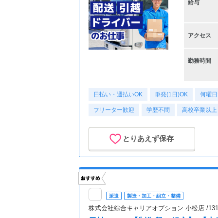
給与
アクセス
勤務時間
日払い・週払いOK
単発(1日)OK
何曜日
フリーター歓迎
学歴不問
高校卒業以上
とりあえず保存
派遣
製造・加工・組立・整備
株式会社綜合キャリアオプション 小松店 /1314VF