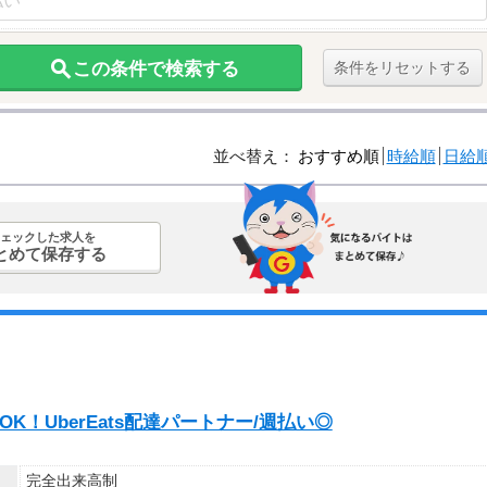
この条件で検索する
条件をリセットする
並べ替え：
おすすめ順
時給順
日給
ェックした求人を
とめて保存する
OK！UberEats配達パートナー/週払い◎
完全出来高制