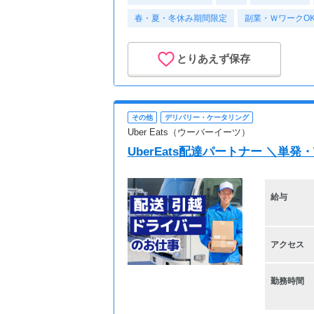
春・夏・冬休み期間限定
副業・ＷワークO
とりあえず保存
その他
デリバリー・ケータリング
Uber Eats（ウーバーイーツ）
UberEats配達パートナー ＼単
給与
アクセス
勤務時間