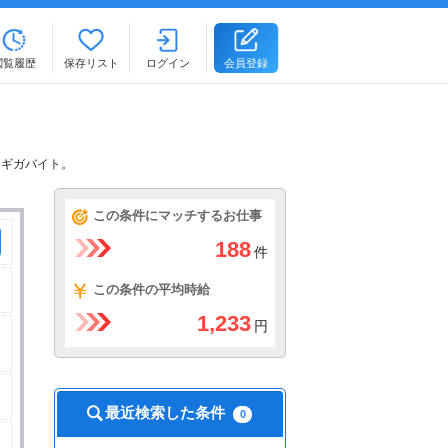
閲覧履歴
保存リスト
ログイン
会員登録
るギガバイト。
この条件にマッチするお仕事
188
件
この条件の平均時給
1,233
円
最近検索した条件
0