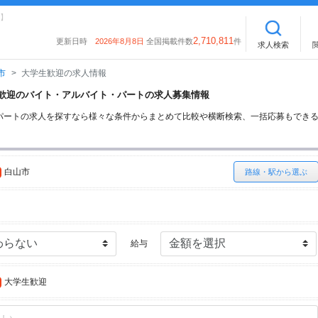
】
2,710,811
更新日時
2026年8月8日
全国掲載件数
件
求人検索
市
大学生歓迎の求人情報
学生歓迎のバイト・アルバイト・パートの求人募集情報
パートの求人を探すなら様々な条件からまとめて比較や横断検索、一括応募もでき
白山市
路線・駅から選ぶ
給与
大学生歓迎