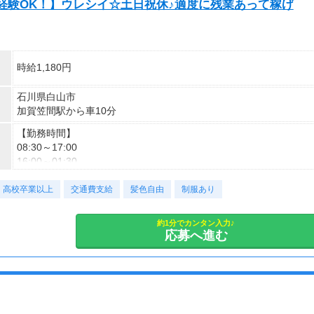
未経験OK！】ウレシイ☆土日祝休♪適度に残業あって稼げ
時給1,180円
石川県白山市
加賀笠間駅から車10分
【勤務時間】
08:30～17:00
16:00～01:30
高校卒業以上
【休日】
交通費支給
髪色自由
制服あり
土日祝日 休日
約1分でカンタン入力♪
【休日備考】
応募へ進む
土日祝(会社カレンダー)
【休憩時間】
75分