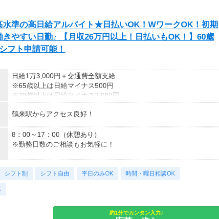
【休憩時間備考】
[1]75分[2]60分
水準の高日給アルバイト★日払いOK！WワークOK！初期
【残業】
やすい日勤♪ 【月収26万円以上！日払いもOK！】60歳
あり(月10時間以上)
迄シフト申請可能！
日給1万3,000円＋交通費全額支給
※65歳以上は日給マイナス500円
※70歳以上は日給マイナス2,000円
鶴来駅からアクセス良好！
---
■交通誘導2級以上の資格をお持ちの方は
日給1万3,000円
8：00～17：00（休憩あり）
（一律交通費1,000円含む）
※勤務日数のご相談もお気軽に！
※65歳以上は日給マイナス500円
※70歳以上は日給マイナス1,000円
＜様々な働き方が可能＆歓迎＞
シフト制
★交通誘導2級（以上）として従事した場合
・平日のみOK
シフト自由
平日のみOK
時間・曜日相談OK
1勤務につき1000円支給！！
・長期歓迎
K
---
■65歳～69歳迄では他の年代と同じ現場でも
安全面・体力面の考慮により比較的低負荷の業務、
約1分でカンタン入力♪