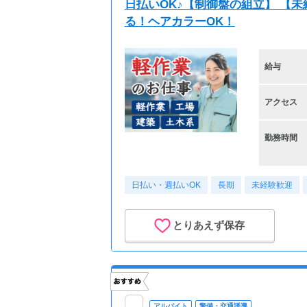
日払いOK♪【制御盤の組立】 【
る！ヘアカラーOK！
給与
アクセス
勤務時間
日払い・週払いOK
長期
未経験歓迎
とりあえず保存
アルバイト
警備・交通誘導