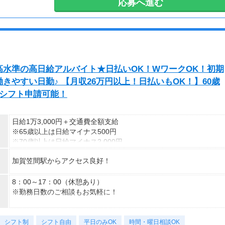
応募へ進む
70歳以降では低負荷業務や季節により
相談の上短時間勤務をすることもあるため
給与が上記になる場合がございます。
＜月収例＞
月収26万円可能
（日給1万3,000円×月20日勤務）
水準の高日給アルバイト★日払いOK！WワークOK！初期
やすい日勤♪ 【月収26万円以上！日払いもOK！】60歳
迄シフト申請可能！
日給1万3,000円＋交通費全額支給
※65歳以上は日給マイナス500円
※70歳以上は日給マイナス2,000円
加賀笠間駅からアクセス良好！
---
■交通誘導2級以上の資格をお持ちの方は
日給1万3,000円
8：00～17：00（休憩あり）
（一律交通費1,000円含む）
※勤務日数のご相談もお気軽に！
※65歳以上は日給マイナス500円
※70歳以上は日給マイナス1,000円
＜様々な働き方が可能＆歓迎＞
シフト制
★交通誘導2級（以上）として従事した場合
・平日のみOK
シフト自由
平日のみOK
時間・曜日相談OK