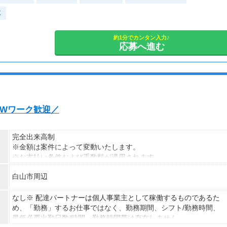
1勤務につき1000円支給！！
・長期歓迎
K
---
■65歳～69歳迄では他の年代と同じ現場でも
安全面・体力面の考慮により比較的低負荷の業務、
約1分でカンタン入力♪
応募へ進む
70歳以降では低負荷業務や季節により
相談の上短時間勤務をすることもあるため
給与が上記になる場合がございます。
＜月収例＞
月収26万円可能
発・Wワーク歓迎／
（日給1万3,000円×月20日勤務）
完全出来高制
※金額は案件によって変動いたします。
※お支払い条件および手数料が適用されます
白山市周辺
なし※ 配達パートナーは個人事業主として稼働するものであるた
め、「勤務」するお仕事ではなく、勤務期間、シフト/勤務時間、
最低必要出勤日数/時間、勤務時間帯は存在しません。