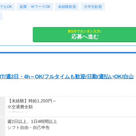
でもOK
副業・ＷワークOK
未経験歓迎
大学生歓迎
約1分でカンタン入力♪
応募へ進む
T/週2日・4h～OK/フルタイムも歓迎/日勤/週払いOK/白山
【未経験】時給1,250円～
※交通費全額
※昇給あり
週2日以上、1日4時間以上
≪収入例≫
シフト自由・自己申告
◎日勤／未経験の場合