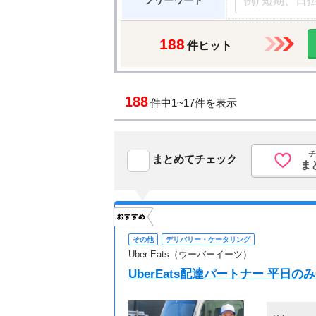
フリーワード
188
件ヒット
188
件中
1~17件を表示
チ
まとめてチェック
ま
その他
デリバリー・ケータリング
Uber Eats（ウーバーイーツ）
UberEats配達パートナー 平日のみ