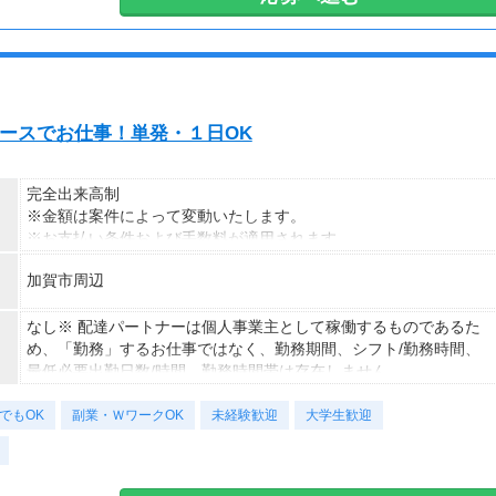
ご希望に合わせた働き方が可能です。面接時にご相談下さい。
週1日からの勤務OK！
平日のみ・土日のみ勤務OK！
面接時にご希望の曜日などご相談下さい。
のペースでお仕事！単発・１日OK
完全出来高制
※金額は案件によって変動いたします。
※お支払い条件および手数料が適用されます
加賀市周辺
なし※ 配達パートナーは個人事業主として稼働するものであるた
め、「勤務」するお仕事ではなく、勤務期間、シフト/勤務時間、
最低必要出勤日数/時間、勤務時間帯は存在しません。
でもOK
副業・ＷワークOK
未経験歓迎
大学生歓迎