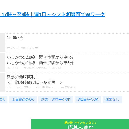
17時～翌9時｜週1日～シフト相談可でWワーク
18,657円
日給：1万8657円
※深夜割増賃金含む
いしかわ鉄道線 野々市駅から車6分
いしかわ鉄道線 西金沢駅から車5分
・交通費規定内支給（バイク通勤・車通勤OK）
石川線 新西金沢駅から車7分
・試用期間なし
北鉄金沢バス「新保本町」バス停から徒歩3分
変形労働時間制
・雇用期間の定めあり（原則6ヶ月、4月・10月更新）
＜ 勤務時間は以下を参照 ＞
※個人評価、会社の経営状況により判断
17：00〜翌9：00 (実働13h・休憩3h）
※更新上限：年数及び回数に上限無し
※残業ほぼなし
・昇給あり（年2回 個人の評価による）
OK
土日祝のみOK
副業・ＷワークOK
週1日からOK
残業なし
※残業はほとんどありません。
週1日からの勤務OK！
＜月8日出勤の場合＞
曜日も応相談。平日のみ・土日のみ勤務OK！
日給18,657円×週2日=月収149,256円
「家庭と両立したい」「扶養内で勤務したい」「Ｗワーク・副業希
約1分でカンタン入力♪
応募へ進む
望」など、