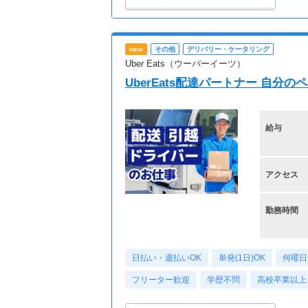
new
その他
デリバリー・ケータリング
Uber Eats（ウーバーイーツ）
UberEats配達パートナー 自分
給与
アクセス
勤務時間
日払い・週払いOK
単発(1日)OK
何曜日
フリーター歓迎
学歴不問
高校卒業以上