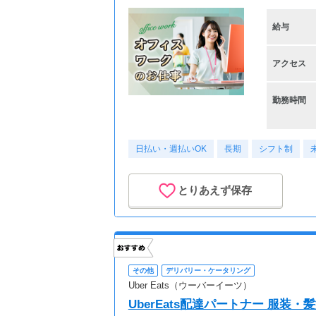
給与
アクセス
勤務時間
日払い・週払いOK
長期
シフト制
とりあえず保存
その他
デリバリー・ケータリング
Uber Eats（ウーバーイーツ）
UberEats配達パートナー 服