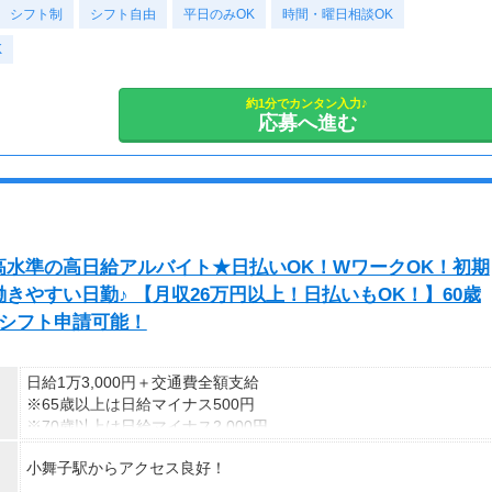
シフト制
★交通誘導2級（以上）として従事した場合
・平日のみOK
シフト自由
平日のみOK
時間・曜日相談OK
1勤務につき1000円支給！！
・長期歓迎
K
---
■65歳～69歳迄では他の年代と同じ現場でも
安全面・体力面の考慮により比較的低負荷の業務、
約1分でカンタン入力♪
応募へ進む
70歳以降では低負荷業務や季節により
相談の上短時間勤務をすることもあるため
給与が上記になる場合がございます。
＜月収例＞
月収26万円可能
（日給1万3,000円×月20日勤務）
水準の高日給アルバイト★日払いOK！WワークOK！初期
やすい日勤♪ 【月収26万円以上！日払いもOK！】60歳
迄シフト申請可能！
日給1万3,000円＋交通費全額支給
※65歳以上は日給マイナス500円
※70歳以上は日給マイナス2,000円
小舞子駅からアクセス良好！
---