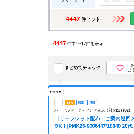
フリーワード
4447
件ヒット
4447
件中
1~17件を表示
チ
まとめてチェック
ま
new
派遣
営業
パーソルマーケティング株式会社(cb1ss02)
［リーフレット配布・ご案内巡回ス
OK！|PMK26-9006447/18840 