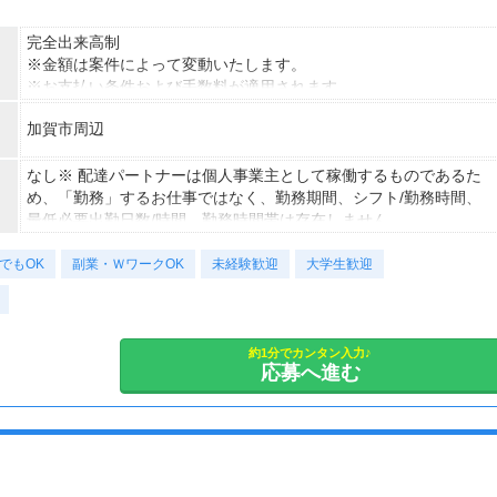
完全出来高制
※金額は案件によって変動いたします。
※お支払い条件および手数料が適用されます
加賀市周辺
なし※ 配達パートナーは個人事業主として稼働するものであるた
め、「勤務」するお仕事ではなく、勤務期間、シフト/勤務時間、
最低必要出勤日数/時間、勤務時間帯は存在しません。
でもOK
副業・ＷワークOK
未経験歓迎
大学生歓迎
約1分でカンタン入力♪
応募へ進む