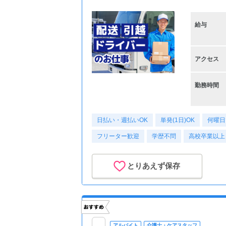
給与
アクセス
勤務時間
日払い・週払いOK
単発(1日)OK
何曜日
フリーター歓迎
学歴不問
高校卒業以上
とりあえず保存
アルバイト
介護士・ケアスタッフ