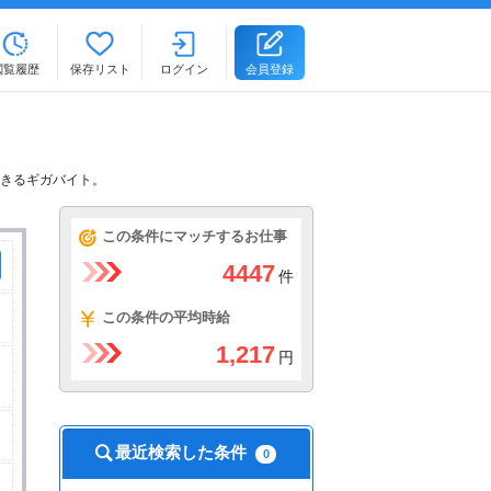
閲覧履歴
保存リスト
ログイン
会員登録
できるギガバイト。
この条件にマッチするお仕事
4447
件
この条件の平均時給
1,217
円
最近検索した条件
0