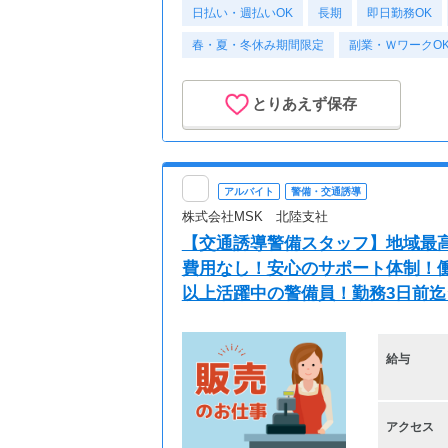
日払い・週払いOK
長期
即日勤務OK
春・夏・冬休み期間限定
副業・ＷワークO
とりあえず保存
アルバイト
警備・交通誘導
株式会社MSK 北陸支社
【交通誘導警備スタッフ】地域最高
費用なし！安心のサポート体制！働き
以上活躍中の警備員！勤務3日前
給与
アクセス