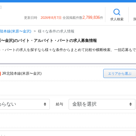
】
2,799,836
更新日時
2026年8月7日
全国掲載件数
件
求人検索
北陸本線(米原〜金沢)
様々な条件の求人情報
(米原〜金沢)のバイト・アルバイト・パートの求人募集情報
バイト・パートの求人を探すなら様々な条件からまとめて比較や横断検索、一括応募も
JR北陸本線(米原〜金沢)
エリアから選ぶ
給与