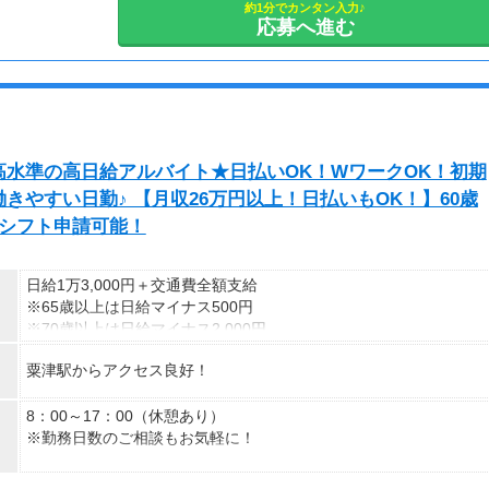
約1分でカンタン入力♪
応募へ進む
水準の高日給アルバイト★日払いOK！WワークOK！初期
やすい日勤♪ 【月収26万円以上！日払いもOK！】60歳
迄シフト申請可能！
日給1万3,000円＋交通費全額支給
※65歳以上は日給マイナス500円
※70歳以上は日給マイナス2,000円
粟津駅からアクセス良好！
---
■交通誘導2級以上の資格をお持ちの方は
日給1万3,000円
8：00～17：00（休憩あり）
（一律交通費1,000円含む）
※勤務日数のご相談もお気軽に！
※65歳以上は日給マイナス500円
※70歳以上は日給マイナス1,000円
＜様々な働き方が可能＆歓迎＞