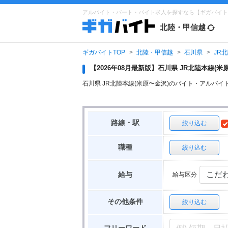
アルバイト・パート・バイト求人を探すなら【ギガバイト
北陸・甲信越
ギガバイトTOP
北陸・甲信越
石川県
JR
【2026年08月最新版】石川県 JR北陸本線
石川県 JR北陸本線(米原〜金沢)のバイト・アル
路線・駅
絞り込む
職種
絞り込む
給与区分
給与
その他条件
絞り込む