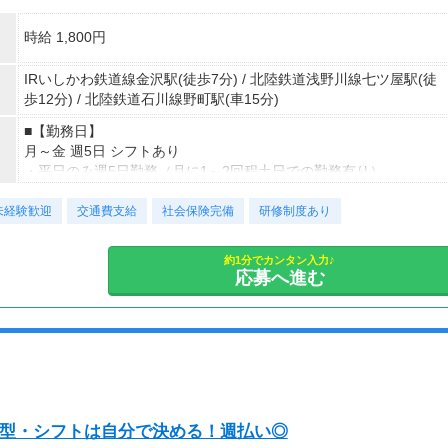
時給 1,800円
IRいしかわ鉄道線金沢駅(徒歩7分) / 北陸鉄道浅野川線七ツ屋駅(徒
歩12分) / 北陸鉄道石川線野町駅(車15分)
■【勤務日】
月～金 週5日 シフトあり
・平日のみ週5日勤務（月に1～2回程土日での勤務有り）
■【勤務時間】
未経験歓迎
9:30～18:00 (休憩1時間)
交通費支給
社会保険完備
研修制度あり
・ワンシフト
・残業は有りません
約1分でカンタン入力♪
■【勤務期間】
応募へ進む
2026/8/3～長期
・入社日相談OK
装・髪型・シフトは自分で決める！週払い◎