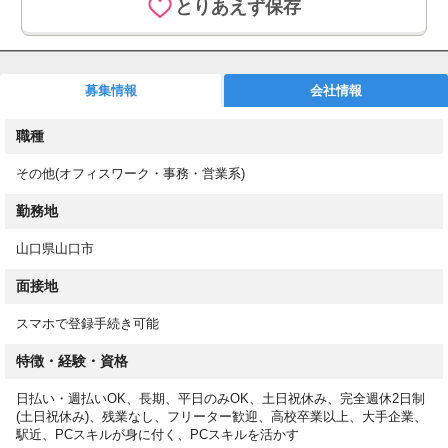
とりあえず保存
月払い給与の前払い制度として速払いサービス(日払いサービス)
を導入しています。
◼︎お仕事スタート後もサポート！
募集情報
会社情報
専任担当が就業後もしっかりフォロー！働き方や職場についての
相談も可能です！
職種
◼︎WEBで登録完了！
その他(オフィスワーク・事務・営業系)
スマホからカンタン登録！来社不要で、スキマ時間に登録できま
す！
勤務地
登録後は希望条件に合ったお仕事をご紹介！スムーズに進めば、
最短５営業日以内でお仕事をスタートできます！
山口県山口市
面接地
＜応募後の流れ＞
①オンラインで登録（来社は不要です！）
スマホで登録手続き可能
②条件に合ったお仕事をお電話またはメールにてご案内
③事前に職場見学
特徴・経験・資格
④就業スタート
日払い・週払いOK、長期、平日のみOK、土日祝休み、完全週休2日制
(土日祝休み)、残業なし、フリーター歓迎、高校卒業以上、大手企業、
駅近、PCスキルが身に付く、PCスキルを活かす