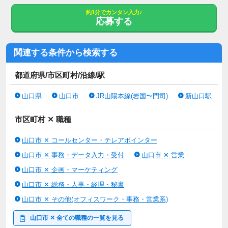
約1分でカンタン入力♪
応募する
関連する条件から検索する
都道府県/市区町村/沿線/駅
山口県
山口市
JR山陽本線(岩国〜門司)
新山口駅
市区町村 ✕ 職種
山口市 ✕ コールセンター・テレアポインター
山口市 ✕ 事務・データ入力・受付
山口市 ✕ 営業
山口市 ✕ 企画・マーケティング
山口市 ✕ 総務・人事・経理・秘書
山口市 ✕ その他(オフィスワーク・事務・営業系)
山口市 ✕ 全ての職種の一覧を見る