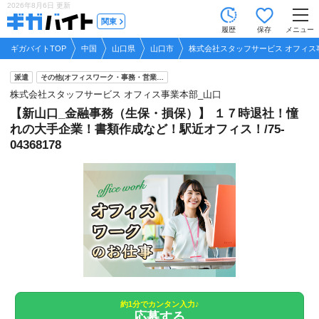
2026年8月6日
更新
tog
関東
履歴
保存
メニュー
nav
ギガバイトTOP
中国
山口県
山口市
株式会社スタッフサービス オフィス
派遣
その他(オフィスワーク・事務・営業…
株式会社スタッフサービス オフィス事業本部_山口
【新山口_金融事務（生保・損保）】 １７時退社！憧
れの大手企業！書類作成など！駅近オフィス！/75-
04368178
約1分でカンタン入力♪
応募する