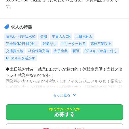
9:00～17:00 ※残業はほとんどありません。※休憩は６０分で
す。
求人の特徴
日払い・週払いOK
長期
平日のみOK
土日祝休み
完全週休2日制 (土…
残業なし
フリーター歓迎
高校卒業以上
交通費支給
社会保険完備
大手企業
駅近
PCスキルが身に付く
PCスキルを活かす
◆土日祝お休み！残業ほぼナシが魅力的！休憩室完備！当社スタ
ッフも就業中なので安心！
同業務の方もいるので心強い！オフィスカジュアルＯＫ！幅広い
年齢層の方々が活躍されている職場です！〔保険関連の会社〕駅
近オフィスなので通勤ラクラク！キレイなオフィスで快適です！
もっと見る
書類作成、顧客の書類管理・契約管理、郵便物発送・整理、来客
約1分でカンタン入力♪
応募する
応対、電話応対などをお願いします。
◼︎速払い(日払い)制度あり