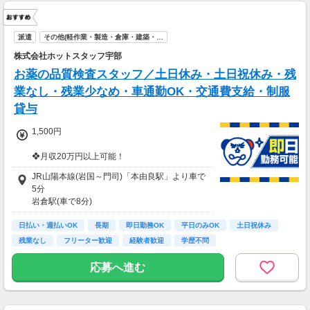
派遣
その他(軽作業・製造・倉庫・建築・…
株式会社ホットスタッフ宇部
お薬の品質検査スタッフ／土日休み・土日祝休み・残
業なし・残業少なめ・車通勤OK・交通費支給・制服
貸与
1,500円
❖月収20万円以上可能！
時給1,500円×実働7.83時間×21日＝246,645円
JR山陽本線(岩国～門司)「本由良駅」より車で
＋別途通勤手当支給！
5分
岩倉駅(車で8分)
周防佐山駅(車で9分)
日払い・週払いOK
長期
即日勤務OK
平日のみOK
土日祝休み
残業なし
フリーター歓迎
経験者歓迎
学歴不問
応募へ進む