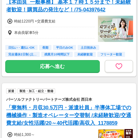
【本由良_一般事務】 基本１７時１５分まで！未経験
者歓迎！購買品の発注など！/75-04397642
時給1220円 +交通費支給
本由良駅車5分
日払い・週払いOK
長期
平日のみOK
土日祝休み
完全週休2日制 (土…
残業月10時間以下
未経験歓迎
フリーター歓迎
高校卒業以上
応募へ進む
派遣
製造・加工・組立・整備
パーソルファクトリーパートナーズ株式会社 西日本
「寮無料・月収30.5万円・派遣社員」半導体工場での
機械操作・製造オペレーター交替制 /未経験歓迎/交通
費支給/女性活躍/20～40代活躍/高収入_1178859
時給1,300～