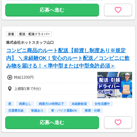
<空いた時間でサクッと稼ぎたいあなた
は・・・>
応募へ進む
■月報酬：約21,000円
■配達日数：11日
■平均配送件数：3件/日
■使用車両：軽貨物
派遣
配送・配達ドライバー
＜ガッツリ稼ぎたいあなたは・・・＞
株式会社ホットスタッフ山口
■月報酬：約174,000円
コンビニ商品のルート配送【前渡し制度あり※規定
■配達日数：23日
■平均配送件数：14件/日
内】 ＼未経験OK！安心のルート配送／コンビニに飲
■使用車両：自転車、バイク
み物を届ける！＜準中型または中型免許必須＞
週末のみ・夜間のみでもOK！スキマ時間を活か
時給1200円
して配達が可能！
もちろんガッツリ働きたい方も大歓迎です♪
上郷駅(車で6分)
あなたのライフスタイルに合わせて配達できま
す！
夜
残業なし
残業月10時間以下
未経験歓迎
女性活躍中
※上記は2026年6月の山口県の実績例です。あ
交通費支給
制服あり
車・バイク通勤OK
禁煙・分煙
くまで例であり、報酬を保証するものではあり
ません。
応募へ進む
※報酬はエリア・時間・注文状況等により異な
ります。