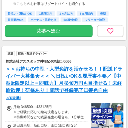
・寮費・光熱費無料（個室あり）
※こちらのお仕事はリゾートバイトを紹介する
・食事無料
募集となっており実際に募集がある勤務地と異
・Wi-Fiあり
日払い・週払いOK
なる場合がございます。
1週間以内
1ヵ月以内
3ヵ月以内
長期
・往復交通費支給（上限あり）
カウンセリングでご希望条件をお伺いし、全国
即日勤務OK
ボーナス・昇給あり
未経験歓迎
フリーター歓迎
※勤務地による
からお仕事をご案内いたします。※ご自宅から
の通勤も可
応募へ進む
生活費がかからないので、働いた分のほとんど
を貯金にまわすことができます！
★お仕事開始までの流れ★
応募→初回カウンセリング（電話15分）→希望
▼月収例
のお仕事へ応募（面接なし）→お仕事開始
25万5,300円
派遣
配送・配達ドライバー
＝(時給1,200円×8h＋残業1h)×23日
株式会社アズスタッフ/中8配-03/山口/dd66
▼貯金の目安
＞＞お持ちの中型・大型免許を活かせる！！配送ドラ
＜リゾートバイト＞
イバー大募集★＜＜ ＼日払いOK＆履歴書不要／【中
住まい ：無料
型8t限定以上＝即戦力】月収40万円も目指せる！未経
水道光熱費：無料
Wi-Fi代 ：無料
験歓迎！研修あり！電話で登録完了◎髪色自由
食費 ：無料
♪/dd66
スマホ ：0.5万円
そのほか ：1.5万円
月給 346500～433125円
社会保険 ：3万円
※ご経験に応じて給与決定をします。
-----------------------
※待機時間などで残業発生の場合も、1分単位
支出合計 ：5万円
で残業代をお支払いします！
→毎月20万円程度の貯金が目指せます！
湯田温泉駅、新山口駅、山口(山口)駅など
※研修・研修時給については面談時にお伝えし