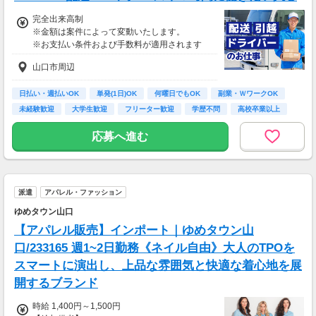
完全出来高制
※金額は案件によって変動いたします。
※お支払い条件および手数料が適用されます
山口市周辺
日払い・週払いOK
単発(1日)OK
何曜日でもOK
副業・ＷワークOK
未経験歓迎
大学生歓迎
フリーター歓迎
学歴不問
高校卒業以上
応募へ進む
派遣
アパレル・ファッション
ゆめタウン山口
【アパレル販売】インポート｜ゆめタウン山
口/233165 週1~2日勤務《ネイル自由》大人のTPOを
スマートに演出し、上品な雰囲気と快適な着心地を展
開するブランド
時給 1,400円～1,500円