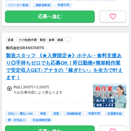
業代＝355,500円＋別途通勤手当支給！
フリーター歓迎
経験者歓迎
学歴不問
応募へ進む
派遣
その他(軽作業・製造・倉庫・建築・…
株式会社GRANSTARTS
製造スタッフ 《★入寮限定★》ホテル・食料支援あ
り◎手持ちゼロでも応募OK！即日勤務×簡単軽作業
で安定収入GET♪アナタの「稼ぎたい」を全力で叶え
ます！
時給1,800円〜2,000円
※お仕事内容により異なります
＼最大時給2,000円も可能！／
＜各種手当＞
日払い・週払いOK
長期
深夜
未経験歓迎
学歴不問
交通費支給
・深夜手当：時給2,000円〜
寮・社宅あり
社会保険完備
・残業手当：時給2,000円〜
・休日出勤手当：時給2,160円〜