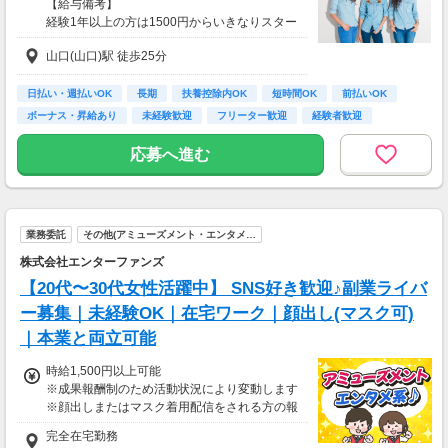
【給与備考】
経験1年以上の方は1500円からいきなりスター
ト！経験1年未満の方も就業1年後には必ず150
山口(山口)駅 徒歩25分
0円に昇給します！
◆月収例
8万9千円～9万6千円＋残業手当
日払い・週払いOK
長期
扶養控除内OK
短時間OK
前払いOK
ボーナス・昇給あり
未経験歓迎
フリーター歓迎
経験者歓迎
【前払い制度あり】
6割のスタッフが利用中！働いた給料の一部を
応募へ進む
最短即時支払い。
利用料・振込手数料はすべて無料。
業務委託
その他(アミューズメント・エンタメ…
株式会社エンターファンズ
【20代〜30代女性活躍中】 SNS好き歓迎♪副業ライバ
ー募集｜未経験OK｜在宅ワーク｜顔出し(マスク可)
｜本業と両立可能
時給1,500円以上可能
※成果報酬制のため活動状況により変動します
※顔出しまたはマスク着用配信をされる方の報
酬基準となります
完全在宅勤務
【収入例】