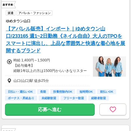
派遣
アパレル・ファッション
ゆめタウン山口
【アパレル販売】インポート｜ゆめタウン山
口/233165 週1~2日勤務《ネイル自由》大人のTPOを
スマートに演出し、上品な雰囲気と快適な着心地を展
開するブランド
時給 1,400円～1,500円
【給与備考】
経験1年以上の方は1500円からいきなりスター
ト！経験1年未満の方も就業1年後には必ず150
山口(山口)駅 徒歩25分
0円に昇給します！
◆月収例
8万9千円～9万6千円＋残業手当
日払い・週払いOK
長期
扶養控除内OK
短時間OK
前払いOK
ボーナス・昇給あり
未経験歓迎
フリーター歓迎
経験者歓迎
【前払い制度あり】
6割のスタッフが利用中！働いた給料の一部を
応募へ進む
最短即時支払い。
利用料・振込手数料はすべて無料。