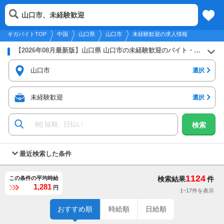
2026年8月9日
更新
tog
山口市、未経験歓迎
中国
履歴
保存
メニュー
nav
ギガバイトTOP
中国
山口県
山口市
未経験歓迎の求人情報
【2026年08月最新版】山口県 山口市の未経験歓迎のバイト・アルバイト・パートの求人募集情報
山口市
選択
未経験歓迎
選択
検索
最近検索した条件
1124
この条件の平均時給
検索結果
件
1,281
円
1~17件を表示
おすすめ順
時給順
日給順