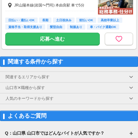
JR山陽本線(岩国〜門司) 本由良駅 車で5分
日払い・週払いOK
長期
土日祝休み
前払いOK
高校卒業以上
資格手当・取得支援あり
髪型自由
制服あり
車・バイク通勤OK
応募へ進む
関連する条件から探す
関連するエリアから探す
山口市✕職種から探す
人気のキーワードから探す
よくあるご質問
Q：山口県 山口市ではどんなバイトが人気ですか？