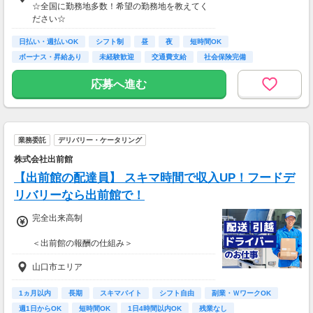
短期でお金を貯めたい方にはピッタリ！
☆全国に勤務地多数！希望の勤務地を教えてく
ます
ださい☆
＊交通費一部支給（案件による）
日払い・週払いOK
シフト制
昼
夜
短時間OK
ボーナス・昇給あり
未経験歓迎
交通費支給
社会保険完備
応募へ進む
業務委託
デリバリー・ケータリング
株式会社出前館
【出前館の配達員】 スキマ時間で収入UP！フードデ
リバリーなら出前館で！
完全出来高制
＜出前館の報酬の仕組み＞
基本報酬 ＋ ブースト
山口市エリア
※ブーストとは配達距離、曜日や時間帯、天候
などを考慮して上乗せされる報酬の名称です。
1ヵ月以内
長期
スキマバイト
シフト自由
副業・ＷワークOK
【報酬例】
週1日からOK
短時間OK
1日4時間以内OK
残業なし