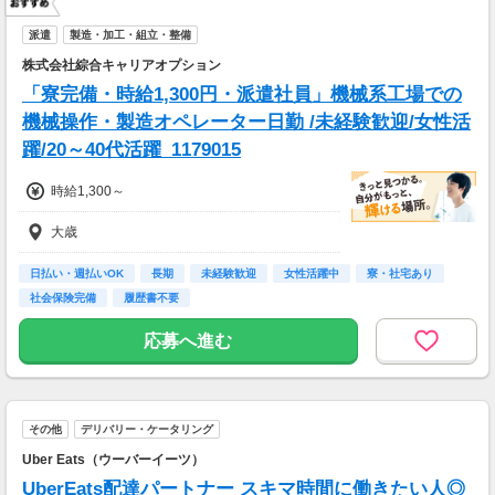
派遣
製造・加工・組立・整備
株式会社綜合キャリアオプション
「寮完備・時給1,300円・派遣社員」機械系工場での
機械操作・製造オペレーター日勤 /未経験歓迎/女性活
躍/20～40代活躍_1179015
時給1,300～
大歳
日払い・週払いOK
長期
未経験歓迎
女性活躍中
寮・社宅あり
社会保険完備
履歴書不要
応募へ進む
その他
デリバリー・ケータリング
Uber Eats（ウーバーイーツ）
UberEats配達パートナー スキマ時間に働きたい人◎