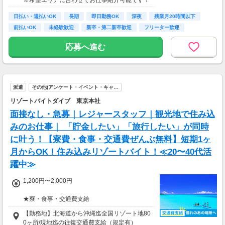
※希望エリアに合わせてお仕事紹介可能です！
日払い・週払いOK
長期
即日勤務OK
深夜
残業月20時間以下
前払いOK
未経験歓迎
新卒・第二新卒歓迎
フリーター歓迎
応募へ進む
派遣
その他(アンケート・イベント・キャ…
リゾートバイトダイブ 東京本社
面接なし・急募｜レジャースタッフ｜観光地で住み込
みのお仕事｜ 「貯金したい」「旅行したい」が同時
に叶う！【寮費・食事・交通費ぜんぶ無料】短期1ヶ
月からOK！住み込みリゾートバイト！≪20〜40代活
躍中≫
1,200円〜2,000円
★寮・食事・交通費支給
住み込みのお仕事のため、以下の補助がありま
【勤務地】北海道から沖縄迄全国リゾート地80
す。
0ヶ所/現地迄の往復交通費支給（規定有）