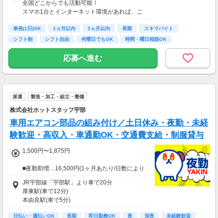
全国どこからでも活動可能！
■事務職Aさん（週3日・月50時間程度）
スマホ1台とインターネット環境があれば、ご
月収8万円～15万円
自宅からスタートできます。
■営業職Bさん（週4日・月80時間程度）
単発(1日)OK
通勤時間ゼロだから、本業やプライベートとの
1ヵ月以内
3ヵ月以内
長期
スキマバイト
月収15万円～25万円
両立もラクラク♪
シフト制
シフト自由
何曜日でもOK
時間・曜日相談OK
■主婦Cさん（月100時間程度）
月収20万円以上
応募へ進む
現在活躍中のライバーの多くは会社員や主婦の
方。
本業や家庭と両立しながら副業として活動され
ています。
派遣
製造・加工・組立・整備
株式会社ホットスタッフ宇部
車用エアコン部品の組み付け／土日休み・夜勤・未経
験歓迎・高収入・車通勤OK・交通費支給・制服貸与
1,500円〜1,875円
■夜勤割増…16,500円(1ヶ月あたり/日数により
変動)
JR宇部線「宇部駅」より車で20分
■残業代…75,000円(月40時間/仮)
厚東駅(車で12分)
本由良駅(車で5分)
❖月収30万円以上可能！
時給1,500円×実働8時間×22日＋夜勤割増＋残
日払い・週払いOK
長期
即日勤務OK
夜
深夜
未経験歓迎