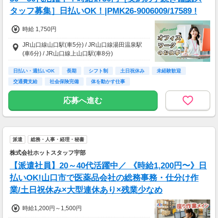
タッフ募集］日払いOK！|PMK26-9006009/17589 !
時給 1,750円
JR山口線山口駅(車5分) / JR山口線湯田温泉駅
(車6分) / JR山口線上山口駅(車8分)
日払い・週払いOK
長期
シフト制
土日祝休み
未経験歓迎
交通費支給
社会保険完備
体を動かす仕事
応募へ進む
派遣
総務・人事・経理・秘書
株式会社ホットスタッフ宇部
【派遣社員】20～40代活躍中／ 《時給1,200円〜》日
払いOK!山口市で医薬品会社の総務事務・仕分け作
業/土日祝休み×大型連休あり×残業少なめ
時給1,200円～1,500円