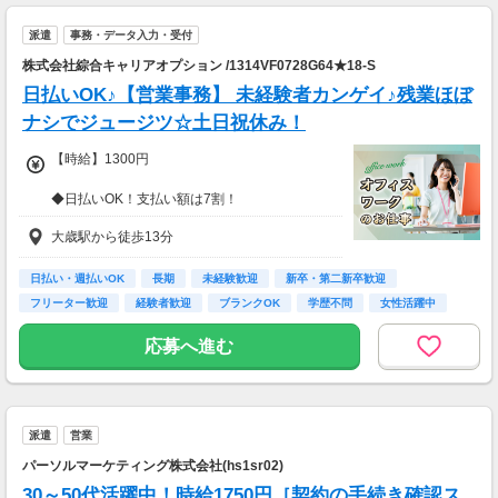
派遣
事務・データ入力・受付
株式会社綜合キャリアオプション /1314VF0728G64★18-S
日払いOK♪【営業事務】 未経験者カンゲイ♪残業ほぼ
ナシでジュージツ☆土日祝休み！
【時給】1300円
◆日払いOK！支払い額は7割！
※規定・支払い条件有
大歳駅から徒歩13分
日払い・週払いOK
長期
未経験歓迎
新卒・第二新卒歓迎
フリーター歓迎
経験者歓迎
ブランクOK
学歴不問
女性活躍中
応募へ進む
派遣
営業
パーソルマーケティング株式会社(hs1sr02)
30～50代活躍中！時給1750円［契約の手続き確認ス