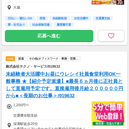
大歳
日払い・週払いOK
長期
未経験歓迎
女性活躍中
交通費支給
寮・社宅あり
社会保険完備
履歴書不要
応募へ進む
new
派遣
その他(オフィスワーク・事務・営業…
株式会社テクノ・サービス/919632
未経験者大活躍中お昼にウレシイ社員食堂利用OK一
般事務 ★【紹介予定派遣】■最長６ヵ月後に正社員と
して直雇用予定です。直接雇用後月給２０００００円
から■＜長期のお仕事＞/919632
1,200円〜
交通費全額支給
即払い制度有
深溝駅徒歩20分