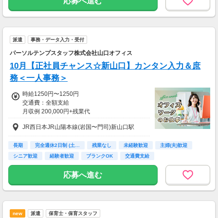
応募へ進む
＜月収例＞
月収34万円以上可能
（時給1,850円×1日8時間×月21日勤務＋各種手
派遣
事務・データ入力・受付
当）
パーソルテンプスタッフ株式会社山口オフィス
10月【正社員チャンス☆新山口】カンタン入力＆庶
務＜一人事務＞
時給1250円〜1250円
交通費：全額支給
月収例 200,000円+残業代
JR西日本JR山陽本線(岩国〜門司)新山口駅
長期
完全週休2日制 (土…
残業なし
未経験歓迎
主婦(夫)歓迎
シニア歓迎
経験者歓迎
ブランクOK
交通費支給
応募へ進む
new
派遣
保育士・保育スタッフ