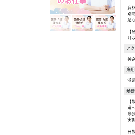
資
別
急
【
月収
アク
神
雇用
派
勤務
【
選
勤
実
日