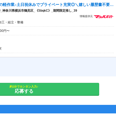
【急募★時給2000円】未経験OKの軽作業♪土日祝休みでプライベート充実◎＼嬉しい履歴書不要＆即勤務◎／今だけの期間限定案件！駅から無料送迎バスあり♪
神奈川県横浜市鶴見区_《SbqkC》_期間限定推し_39
情報提供元
加工・組立・整備
000円〜
駅
約1分でカンタン入力♪
応募する