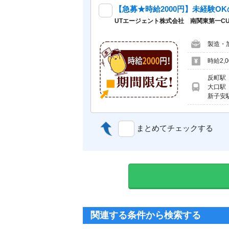
UTエージェント株式会社 南関東第一CU_
製造・
時給2,
反町駅
大口駅
新子安
まとめてチェックする
関連する条件から検索する