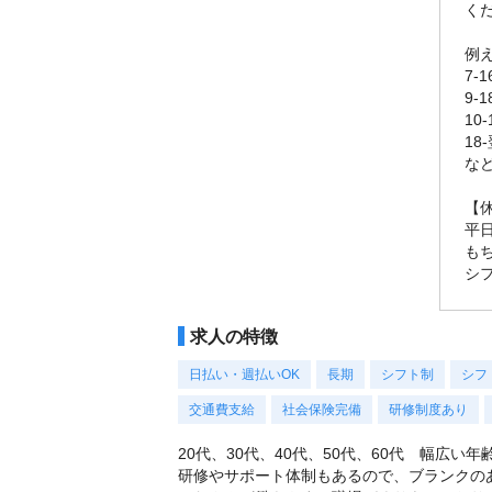
く
例
7-
9-
10
18
な
【
平
も
シ
求人の特徴
日払い・週払いOK
長期
シフト制
シフ
交通費支給
社会保険完備
研修制度あり
20代、30代、40代、50代、60代 幅広い
研修やサポート体制もあるので、ブランクの