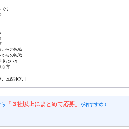
中です！
者
方
方
方
員からの転職
トからの転職
働きたい方
視な方
奈川区西神奈川
「３社以上にまとめて応募」
なら
がおすすめ！