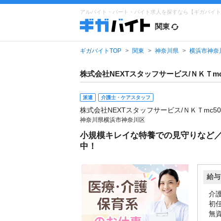
アルバイト・パート・バイト求人を探すなら【ギガバイト
関東
ギガバイトTOP
関東
神奈川県
横浜市神奈
株式会社NEXTスタッフサービス/ＮＫＴmc
派遣
介護士・ケアスタッフ
株式会社NEXTスタッフサービス/ＮＫＴmc50
神奈川県横浜市神奈川区
小規模キレイな特養での見守りなど／
中！
給与
介護
初任
無資