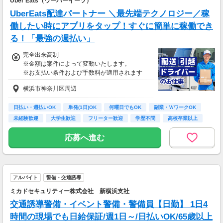
Uber Eats（ウーバーイーツ）
UberEats配達パートナー ＼最先端テクノロジー／稼
働したい時にアプリをタップ！すぐに簡単に稼働でき
る！「最強の週払い」
完全出来高制
※金額は案件によって変動いたします。
※お支払い条件および手数料が適用されます
横浜市神奈川区周辺
日払い・週払いOK
単発(1日)OK
何曜日でもOK
副業・ＷワークOK
未経験歓迎
大学生歓迎
フリーター歓迎
学歴不問
高校卒業以上
応募へ進む
アルバイト
警備・交通誘導
ミカドセキュリティー株式会社 新横浜支社
交通誘導警備・イベント警備・警備員【日勤】 1日4
時間の現場でも日給保証/週1日～/日払いOK/65歳以上