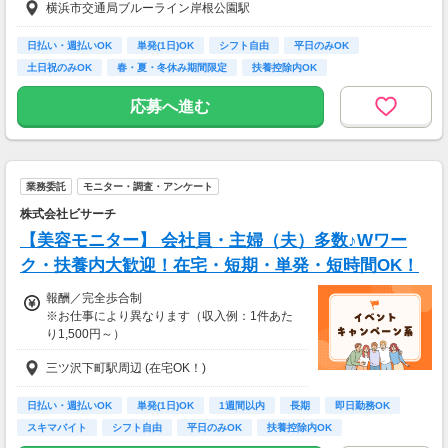
横浜市交通局ブルーライン岸根公園駅
※月4週で計算した場合
・案件数 ：10～20件
・所要時間：10～20分
■日払い・週払いあり
・謝礼金 ：500PT（1P＝1円）＋商品提供あ
日払い・週払いOK
単発(1日)OK
シフト自由
平日のみOK
■残業代支給別途
り
土日祝のみOK
春・夏・冬休み期間限定
扶養控除内OK
副業・ＷワークOK
週1日からOK
【交通費】
◆ 生活に役立つサービスの調査
応募へ進む
全額支給
保険相談・クレカ発行など、サービス体験後に
アンケートに回答するだけ！
高額謝礼も狙える人気ジャンルです。
業務委託
モニター・調査・アンケート
・案件数 ：10～20件
・所要時間：1～2時間
株式会社ビサーチ
・謝礼 ：2,000～10,000PT（1P＝1円）
【美容モニター】 会社員・主婦（夫）多数♪Wワー
ク・扶養内大歓迎！在宅・短期・単発・短時間OK！
★今だけ！お得なキャンペーン実施中★
電話セミナーに参加 & モニター応募完了で、A
報酬／完全歩合制
mazonギフトカード2,000円分をプレゼント！
※お仕事により異なります（収入例：1件あた
り1,500円～）
三ツ沢下町駅周辺 (在宅OK！)
・登録お祝い制度アリ！
最大11,500円GET！
(弊社規定による)
日払い・週払いOK
単発(1日)OK
1週間以内
長期
即日勤務OK
スキマバイト
シフト自由
平日のみOK
扶養控除内OK