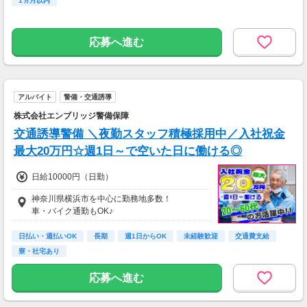
1ヵ月以内
応募へ進む
アルバイト
警備・交通誘導
株式会社エンブリッジ警備保障
交通誘導警備 ＼夜勤スタッフ積極採用中／入社祝金
最大20万円☆週1日～で空いた日に働ける◎
日給10000円（日勤）
神奈川県横浜市を中心に勤務地多数！
車・バイク通勤もOK♪
日払い・週払いOK
長期
週1日からOK
未経験歓迎
交通費支給
寮・社宅あり
応募へ進む