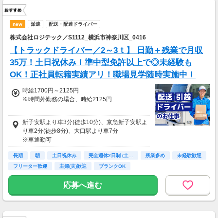
new
派遣
配送・配達ドライバー
株式会社ロジテック／S1112_横浜市神奈川区_0416
【トラックドライバー／2～3ｔ】 日勤＋残業で月収
35万！土日祝休み！準中型免許以上で◎未経験も
OK！正社員転籍実績アリ！職場見学随時実施中！
時給1700円～2125円
※時間外勤務の場合、時給2125円
《35万7000円》
新子安駅より車3分(徒歩10分)、京急新子安駅よ
※時給1700円×8Ｈ×20日＋残業40ｈの場合
り車2分(徒歩8分)、大口駅より車7分
※車通勤可
長期
朝
土日祝休み
完全週休2日制 (土…
残業多め
未経験歓迎
フリーター歓迎
主婦(夫)歓迎
ブランクOK
応募へ進む