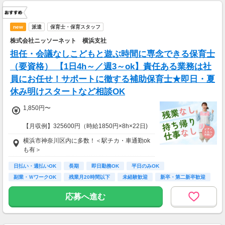
new
派遣
保育士・保育スタッフ
株式会社ニッソーネット 横浜支社
担任・会議なしこどもと遊ぶ時間に専念できる保育士
（要資格） 【1日4h～／週3～ok】責任ある業務は社
員にお任せ！サポートに徹する補助保育士★即日・夏
休み明けスタートなど相談OK
1,850円〜
【月収例】325600円（時給1850円×8h×22日)
横浜市神奈川区内に多数！＜駅チカ・車通勤ok
7：00～19：00で1日4ｈ～、週3～5日(週20h
も有＞
以上)
★シフト例：9-18時、7-11時、8-12時、9-16時
日払い・週払いOK
長期
即日勤務OK
平日のみOK
など
副業・ＷワークOK
残業月20時間以下
未経験歓迎
新卒・第二新卒歓迎
★平日のみ/午前/夕方/扶養内/パート/フル/短時
フリーター歓迎
間など相談OK！
応募へ進む
★短期2ヶ月～長期歓迎！