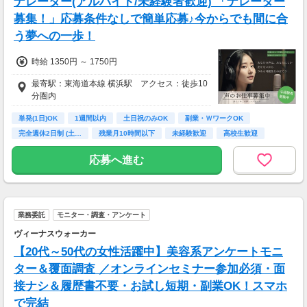
ナレーター(アルバイト/未経験者歓迎) 「ナレーター
募集！」応募条件なしで簡単応募♪今からでも間に合
う夢への一歩！
時給 1350円 ～ 1750円
最寄駅：東海道本線 横浜駅 アクセス：徒歩10
分圏内
単発(1日)OK
1週間以内
土日祝のみOK
副業・ＷワークOK
完全週休2日制 (土…
残業月10時間以下
未経験歓迎
高校生歓迎
主婦(夫)歓迎
応募へ進む
業務委託
モニター・調査・アンケート
ヴィーナスウォーカー
【20代～50代の女性活躍中】美容系アンケートモニ
ター＆覆面調査 ／オンラインセミナー参加必須・面
接ナシ＆履歴書不要・お試し短期・副業OK！スマホ
で完結