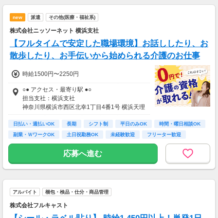
＝月収287,500円
new
派遣
その他(医療・福祉系)
(2)日勤で稼ぎたい方の場合
株式会社ニッソーネット 横浜支社
・日給11,000円×月22日
＝月収242,000円
【フルタイムで安定した職場環境】お話ししたり、お
散歩したり、お手伝いから始められる介護のお仕事
時給1500円〜2250円
○● アクセス・最寄り駅 ●○
担当支社：横浜支社
神奈川県横浜市西区北幸1丁目4番1号 横浜天理
ビル10階
日払い・週払いOK
横浜駅（横浜市営地下鉄ブルーライン）-3分
長期
シフト制
平日のみOK
時間・曜日相談OK
横浜駅（相鉄本線）-3分
副業・ＷワークOK
土日祝勤務OK
未経験歓迎
フリーター歓迎
横浜駅（JR在来線/みなとみらい線/京急本線/東
急東横線）-5分
応募へ進む
エリア内で案件多数！あなたに合った案件をご
紹介いたします。
アルバイト
梱包・検品・仕分・商品管理
■エリア内の駅一覧
東神奈川駅,大口駅,新子安駅,白楽駅,東白楽駅,反
株式会社フルキャスト
町駅,京急新子安駅,子安駅,神奈川新町駅,京急東