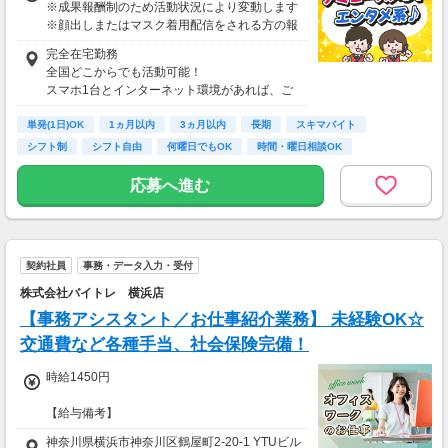
※成果報酬制のため活動状況により変動します
※顔出しまたはマスク着用配信をされる方の報
酬基準となります
完全在宅勤務
【収入例】
全国どこからでも活動可能！
■事務職Aさん（週3日・月50時間程度）
スマホ1台とインターネット環境があれば、ご
月収8万円～15万円
自宅からスタートできます。
■営業職Bさん（週4日・月80時間程度）
単発(1日)OK
通勤時間ゼロだから、本業やプライベートとの
1ヵ月以内
3ヵ月以内
長期
スキマバイト
月収15万円～25万円
両立もラクラク♪
シフト制
シフト自由
何曜日でもOK
時間・曜日相談OK
■主婦Cさん（月100時間程度）
月収20万円以上
応募へ進む
現在活躍中のライバーの多くは会社員や主婦の
方。
本業や家庭と両立しながら副業として活動され
ています。
契約社員
事務・データ入力・受付
株式会社バイトレ 横浜店
【事務アシスタント／お仕事紹介業務】 未経験OK☆
交通費など各種手当、社会保険完備！
時給1450円
【給与備考】
■交通費別途支給（規定内）
神奈川県横浜市神奈川区鶴屋町2-20-1 YTUビル