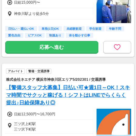
日給15,000円〜
神奈川駅より徒歩5分
日払い・週払いOK
単発(1日)OK
未経験歓迎
学生歓迎
年齢不問
髪色自由
ピアスOK
制服あり
体を動かす仕事
応募へ進む
アルバイト
警備・交通誘導
株式会社ネエチア 横浜市神奈川区エリア5/202301 / 交通誘導
【警備スタッフ大募集】日払い可★週1日～OK！スキ
マ時間でサクッと稼げる！シフトはLINEでらくらく
提出♪日給保障あり◎
日給12,500円〜16,700円
三ツ沢上町駅
三ツ沢下町駅