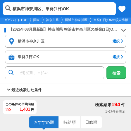
2026年8月6日
更新
tog
横浜市神奈川区、単発(1日)OK
関東
履歴
保存
メニュー
nav
ギガバイトTOP
関東
神奈川県
横浜市神奈川区
単発(1日)OKの求人情報
【2026年08月最新版】神奈川県 横浜市神奈川区の単発(1日)OKのバイト・アルバイト・パートの求人募集情報
横浜市神奈川区
選択
単発(1日)OK
選択
検索
最近検索した条件
194
この条件の平均時給
検索結果
件
1,401
円
1~17件を表示
おすすめ順
時給順
日給順