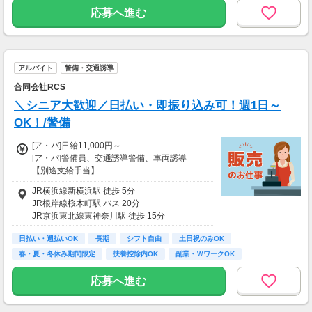
応募へ進む
アルバイト
警備・交通誘導
合同会社RCS
＼シニア大歓迎／日払い・即振り込み可！週1日～
OK！/警備
[ア・パ]日給11,000円～
[ア・パ]警備員、交通誘導警備、車両誘導
【別途支給手当】
■残業手当
JR横浜線新横浜駅 徒歩 5分
■深夜手当
JR根岸線桜木町駅 バス 20分
JR京浜東北線東神奈川駅 徒歩 15分
【その他】
■日払いOK
日払い・週払いOK
長期
シフト自由
土日祝のみOK
※当日振込可能(規定あり)
春・夏・冬休み期間限定
扶養控除内OK
副業・ＷワークOK
■日給保証あり
週1日からOK
週2日からOK
応募へ進む
【収入例】
(1)未経験×入社3年目の場合
・日給11,500円×25日(週6日)