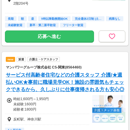
■残業代全額支給
2階204号
■プチボーナスあり
┗月間のマッチング人数によって、1～5万円
【最寄駅】
の特別ボーナスあり。
長期
横浜駅より徒歩9分
朝
昼
9時以降勤務開始OK
完全週休2日制 (土…
残業なし
※ノルマではありませんので、チャレンジは
神奈川駅より徒歩9分
未経験歓迎
新卒・第二新卒歓迎
フリーター歓迎
任意です。
反町駅より徒歩12分
■試用期間2ヶ月/同条件
応募へ進む
new
派遣
介護士・ケアスタッフ
マンパワーグループ株式会社 CS-関東(8564460)
サービス付高齢者住宅などの介護スタッフ 介護/★週
払いOK★事前に職場見学OK！施設の雰囲気もチェッ
クできるから、久しぶりに仕事復帰される方も安心◎
時給1,600円～1,950円
未経験:1600円
経験者:1800円
介護福祉士:1950円
反町駅、神奈川駅