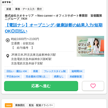
派遣
事務・データ入力・受付
株式会社ネオキャリア ～Neo career～オフィスサポート事業部 首都圏第
二グループ_YKH
【電話ナシ】オープニング♪健康診断の結果入力/短期
OK◎日払い
時給1600円〜2100円
交通費：全額支給
【 給与備考 】
◎日払いOK
JR東日本JR京浜東北線東神奈川駅
お給料発生後にケータイ・スマホからのらくら
京急電鉄京急本線神奈川新町駅
く申請で
京急電鉄京急本線子安駅
自分の好きなタイミングで給与引き落としが可
能♪
日払い・週払いOK
長期
フレックスタイム制
短時間OK
※規定あり
平日休みOK
完全週休2日制 (土…
残業なし
未経験歓迎
新卒・第二新卒歓迎
【 交通費備考 】
応募へ進む
★すべてのお仕事で
別途交通費を支給させていただきます♪
※規定あり
※詳細は面談時にお伝えします
new
業務委託
配送・配達ドライバー