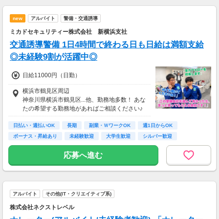
new
アルバイト
警備・交通誘導
ミカドセキュリティー株式会社 新横浜支社
交通誘導警備 1日4時間で終わる日も日給は満額支給
◎未経験9割が活躍中◎
日給11000円（日勤）
横浜市鶴見区周辺
神奈川県横浜市鶴見区...他、勤務地多数！ あな
たの希望する勤務地があればご相談ください♪
◆警備現場までの直行直帰もOKです♪ ◆警備現
日払い・週払いOK
場までの交通費は全額支給します！
長期
副業・ＷワークOK
週1日からOK
ボーナス・昇給あり
未経験歓迎
大学生歓迎
シルバー歓迎
交通費支給
応募へ進む
アルバイト
その他(IT・クリエイティブ系)
株式会社ネクストレベル