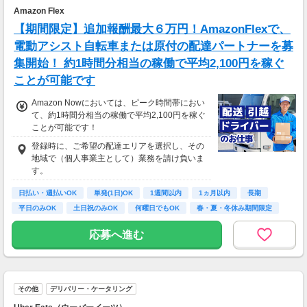
Amazon Flex
【期間限定】追加報酬最大６万円！AmazonFlexで、
電動アシスト自転車または原付の配達パートナーを募
集開始！ 約1時間分相当の稼働で平均2,100円を稼ぐ
ことが可能です
Amazon Nowにおいては、ピーク時間帯におい
て、約1時間分相当の稼働で平均2,100円を稼ぐ
ことが可能です！
登録時に、ご希望の配達エリアを選択し、その
地域で（個人事業主として）業務を請け負いま
す。
日払い・週払いOK
単発(1日)OK
1週間以内
1ヵ月以内
長期
平日のみOK
土日祝のみOK
何曜日でもOK
春・夏・冬休み期間限定
応募へ進む
その他
デリバリー・ケータリング