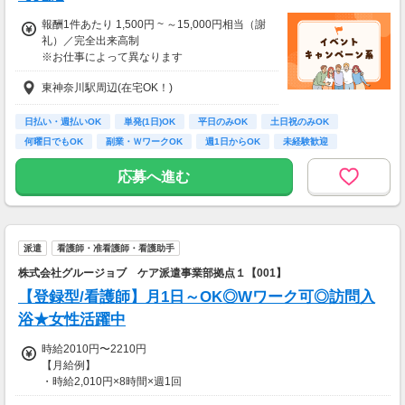
報酬1件あたり 1,500円 ~ ～15,000円相当（謝
礼）／完全出来高制
※お仕事によって異なります
※アンケート回答後、内容確認・承認を経て謝
東神奈川駅周辺(在宅OK！)
礼をお支払いします
【お仕事の一例】
日払い・週払いOK
単発(1日)OK
平日のみOK
土日祝のみOK
◆ 美容サプリのお試しモニター
何曜日でもOK
副業・ＷワークOK
週1日からOK
未経験歓迎
話題の美容サプリをお得に体験し、リアルな感
大学生歓迎
想を送るだけ♪
応募へ進む
キレイになりながらポイントがもらえる、人気
のモニターです！
・案件数 ：20～30件
派遣
看護師・准看護師・看護助手
・所要時間：10～20分
・謝礼金 ：500PT（1P＝1円）＋商品提供あ
株式会社グルージョブ ケア派遣事業部拠点１【001】
り
【登録型/看護師】月1日～OK◎Wワーク可◎訪問入
◆ コスメのお試しモニター
浴★女性活躍中
スキンケア・ヘアケア商品を実際に使ってレビ
時給2010円〜2210円
ュー！
【月給例】
美容好きにぴったりの、楽しみながらできるお
・時給2,010円×8時間×週1回
仕事です。
…月額64,320円