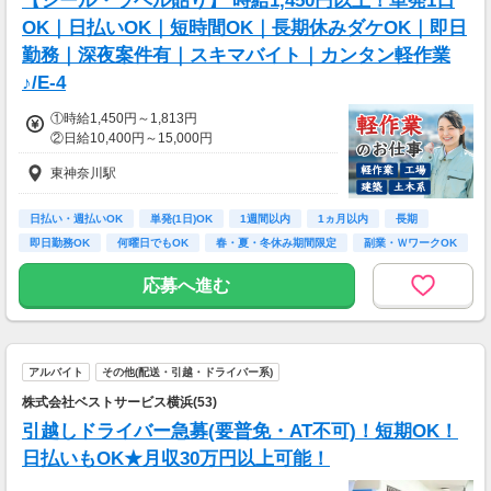
【シール・ラベル貼り】 時給1,450円以上！単発1日
神奈川駅,神奈川駅,羽沢横浜国大駅,片倉町駅,三
OK｜日払いOK｜短時間OK｜長期休みダケOK｜即日
ツ沢上町駅,三ツ沢下町駅
勤務｜深夜案件有｜スキマバイト｜カンタン軽作業
♪/E-4
①時給1,450円～1,813円
②日給10,400円～15,000円
東神奈川駅
日払い・週払いOK
単発(1日)OK
1週間以内
1ヵ月以内
長期
即日勤務OK
何曜日でもOK
春・夏・冬休み期間限定
副業・ＷワークOK
応募へ進む
アルバイト
その他(配送・引越・ドライバー系)
株式会社ベストサービス横浜(53)
引越しドライバー急募(要普免・AT不可)！短期OK！
日払いもOK★月収30万円以上可能！