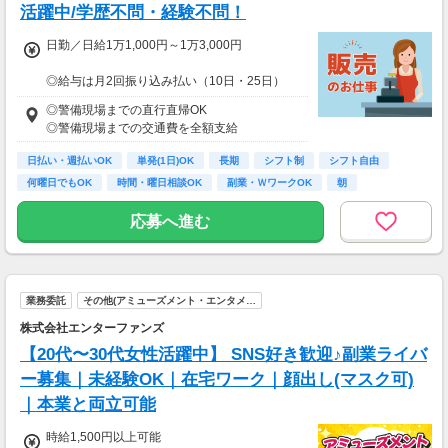
活躍中/学歴不問・経験不問！
日勤／日給1万1,000円～1万3,000円
◎給与は月2回振り込み払い（10日・25日）
◎日払い制度の利用も可能（規定あり）
◎警備現場までの直行直帰OK
◎有資格者は日給+2,000円（一般路線は+1,000
◎警備現場までの交通費を全額支給
円）
◎資格取得費用は当社全額負担
日払い・週払いOK
単発(1日)OK
長期
シフト制
シフト自由
何曜日でもOK
時間・曜日相談OK
副業・ＷワークOK
朝
※65歳以上の方は下記給与になります
65～69歳：日勤／日給1万800円
応募へ進む
70～79歳：日勤／日給1万500円
業務委託
その他(アミューズメント・エンタメ…
株式会社エンターファンズ
【20代〜30代女性活躍中】 SNS好き歓迎♪副業ライバ
ー募集｜未経験OK｜在宅ワーク｜顔出し(マスク可)
｜本業と両立可能
時給1,500円以上可能