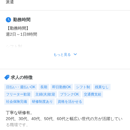
派遣
勤務時間
【勤務時間】
週2日～1日8時間
シフト制
時短や曜日固定などの希望もご相談ください。
もっと見る
勤務時間例
①8時30分～17時30分（休憩1時間）
②9時00分～18時00分（休憩1時間）
求人の特徴
※その他ご希望のお時間帯もご相談ください！
日払い・週払いOK
長期
即日勤務OK
シフト制
残業なし
フリーター歓迎
主婦(夫)歓迎
ブランクOK
交通費支給
【休日・休暇】
平日のみ、日勤のみ、週2日・・・などご希望をお聞かせくださ
社会保険完備
研修制度あり
資格を活かせる
い。
丁寧な研修有。
もちろん週5日フルタイムも大歓迎！
20代、30代、40代、50代、60代と幅広い世代の方が活躍してい
シフトも選べるので、あなたに合った働き方をご提案します！
る職場です。