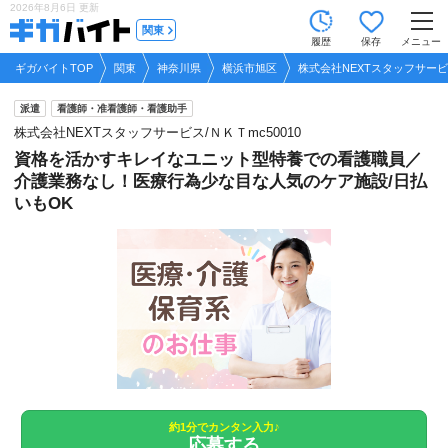
2026年8月6日
更新
tog
関東
履歴
保存
メニュー
nav
ギガバイトTOP
関東
神奈川県
横浜市旭区
株式会社NEXTスタッフサービス
派遣
看護師・准看護師・看護助手
株式会社NEXTスタッフサービス/ＮＫＴmc50010
資格を活かすキレイなユニット型特養での看護職員／
介護業務なし！医療行為少な目な人気のケア施設/日払
いもOK
約1分でカンタン入力♪
応募する