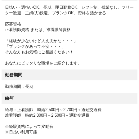
・服薬管理
日払い・週払いOK、長期、即日勤務OK、シフト制、残業なし、フリー
・医師の指示による医療行為、受診の付き添い
ター歓迎、主婦(夫)歓迎、ブランクOK、資格を活かせる
など
応募資格
ミスマッチのない転職を実現するために、サポートいたします。
正看護師資格 または、准看護師資格
お仕事開始後のフォロー体制も万全なのでご安心ください。
「経験が少ないけど大丈夫かな・・・」
「ブランクがあって不安・・・」
そんな方もお気軽にご相談ください！
あなたにピッタリな職場をご紹介します。
勤務期間
勤務期間：長期
給与
給与：正看護師 時給2,500円～2,700円＋通勤交通費
准看護師 時給2,300円～2,500円＋通勤交通費
※経験資格によって変動有
※日払い利用可能