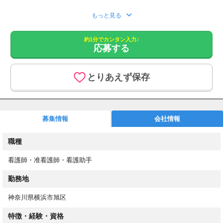
応募をいただきましたら、こちらより追ってご連絡させていただ
もっと見る
きます。
約1分でカンタン入力♪
1. 応募フォームからご応募
応募する
2. もしくはお電話にてお問い合わせください。
あなたのスキルを必要としている職場があります！
とりあえず保存
最短3日でお仕事開始！
高収入&働きやすさ重視のお仕事探し
介護業務とは分業の為、看護業務に専念できます。
募集情報
会社情報
週2日～/平日のみOK/日勤のみ/残業なし/即日勤務OK
20～60代の方や、子育てママさん・パパさんも活躍中！
職種
お仕事内容
看護師・准看護師・看護助手
介護施設やクリニックでの看護業務
※介護と看護のお仕事は分かれています。
勤務地
具体的には・・・
神奈川県横浜市旭区
・健康相談
特徴・経験・資格
・入居者の健康管理やバイタルチェック