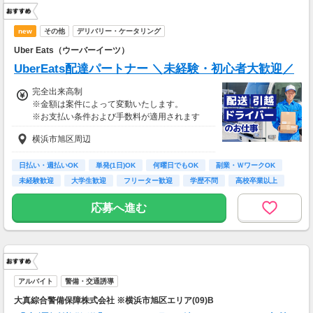
new
その他
デリバリー・ケータリング
Uber Eats（ウーバーイーツ）
UberEats配達パートナー ＼未経験・初心者大歓迎／
完全出来高制
※金額は案件によって変動いたします。
※お支払い条件および手数料が適用されます
横浜市旭区周辺
日払い・週払いOK
単発(1日)OK
何曜日でもOK
副業・ＷワークOK
未経験歓迎
大学生歓迎
フリーター歓迎
学歴不問
高校卒業以上
応募へ進む
アルバイト
警備・交通誘導
大真綜合警備保障株式会社 ※横浜市旭区エリア(09)B