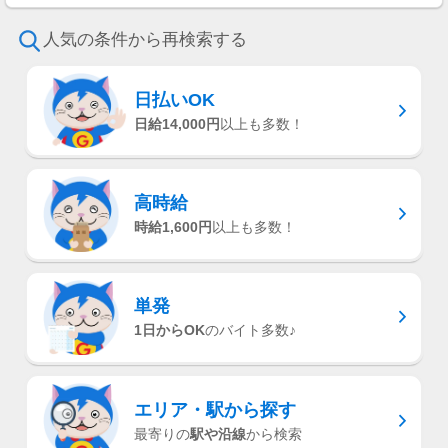
人気の条件から再検索する
日払いOK
日給14,000円
以上も多数！
高時給
時給1,600円
以上も多数！
単発
1日からOK
のバイト多数♪
エリア・駅
から探す
最寄りの
駅や沿線
から検索