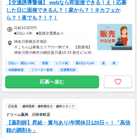
【交通誘導警備】 webなら即面接できる！え！応募
した日に面接できるん？！家から？！ネカフェか
ら？！夜でも？！？！
日給10,920円
■日払いOK ■面接交通費あり
神奈川県横浜市旭区
※こちらは募集エリアの一例です。 【面接地】
神奈川県川崎市川崎区新川通10-15 新生ビル30
3
日払い・週払いOK
長期
シフト制
週3日からOK
昼
夜
未経験歓迎
フリーター歓迎
交通費支給
応募へ進む
正社員
歯科医師・歯科衛生士・歯科スタッフ
ドリーム薬局 川井本町店
【薬剤師】昇給・賞与あり/年間休日120日～！「高信
頼の調剤を」