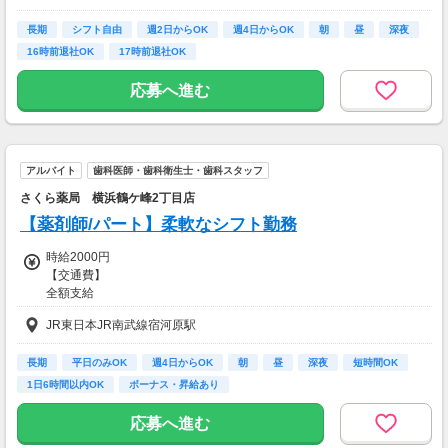
長期
シフト自由
週2日からOK
週4日からOK
朝
昼
深夜
16時前退社OK
17時前退社OK
応募へ進む
アルバイト
歯科医師・歯科衛生士・歯科スタッフ
さくら薬局 横浜鶴ケ峰2丁目店
【薬剤師/パート】柔軟なシフト勤務
時給2000円
【交通費】
全額支給
JR東日本JR南武線宿河原駅
長期
平日のみOK
週4日からOK
朝
昼
深夜
短時間OK
1日6時間以内OK
ボーナス・昇給あり
応募へ進む