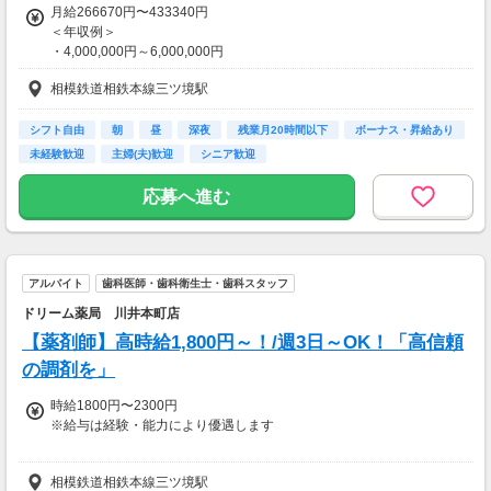
月給266670円〜433340円
＜年収例＞
・4,000,000円～6,000,000円
相模鉄道相鉄本線三ツ境駅
※給与は経験・能力などにより優遇
シフト自由
朝
昼
深夜
残業月20時間以下
ボーナス・昇給あり
◇賞与：3.00ヵ月分/年2回(7月/12月)
未経験歓迎
主婦(夫)歓迎
シニア歓迎
◇昇給：年1回(4月)
応募へ進む
【交通費】
全額支給
アルバイト
歯科医師・歯科衛生士・歯科スタッフ
ドリーム薬局 川井本町店
【薬剤師】高時給1,800円～！/週3日～OK！「高信頼
の調剤を」
時給1800円〜2300円
※給与は経験・能力により優遇します
【交通費】
相模鉄道相鉄本線三ツ境駅
全額支給