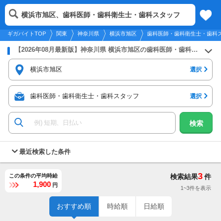
2026年8月7日
更新
tog
横浜市旭区、歯科医師・歯科衛生士・歯科スタッフ
関東
履歴
保存
メニュー
nav
ギガバイトTOP
関東
神奈川県
横浜市旭区
歯科医師・歯科衛生士・歯科
【2026年08月最新版】神奈川県 横浜市旭区の歯科医師・歯科衛生士・歯科スタッフのバイト・アルバイト・パートの求人募集情報
横浜市旭区
選択
歯科医師・歯科衛生士・歯科スタッフ
選択
検索
最近検索した条件
3
この条件の平均時給
検索結果
件
1,900
円
1~3件を表示
おすすめ順
時給順
日給順