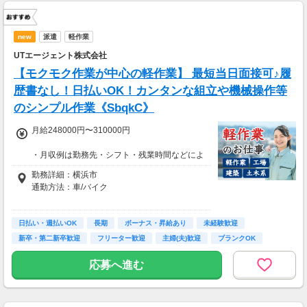
new
派遣
軽作業
UTエージェント株式会社
【モクモク作業が中心の軽作業】 最短当日面接可♪履
歴書なし！日払いOK！カンタンな組立や機械操作等
のシンプル作業《SbqkC》
月給248000円〜310000円
・月収例は勤務先・シフト・残業時間などによ
り変動します
勤務詳細：横浜市
・各種手当あり（残業手当、休出手当、深夜勤
通勤方法：車/バイク
務がある場合は深夜手当 など）
・昇給あり（昇格制度あり）
※構内の（無料）駐車場利用OK
日払い・週払いOK
※募集の勤務地は面接地の一例です。
長期
ボーナス・昇給あり
未経験歓迎
■日払い制度（新制度）※規定あり
ご希望の地域や条件などを伺いながらあなた
新卒・第二新卒歓迎
フリーター歓迎
主婦(夫)歓迎
ブランクOK
・最短5分で働いた分の給与を口座受取可能
に合ったお仕事をご紹介します！
・スマホからカンタン申請
学歴不問
応募へ進む
・1,000円単位で利用可能
■交通費 上限30,000円まで支給 ※会社規定有
り