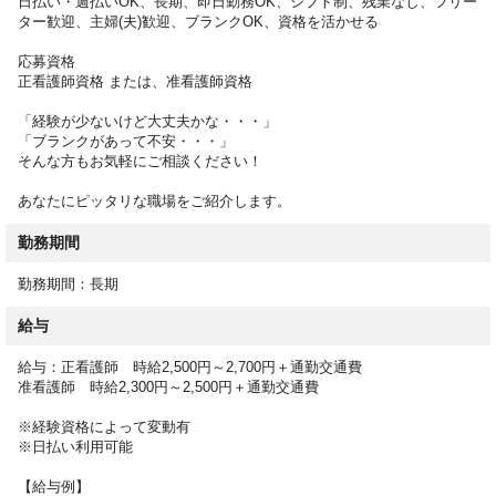
日払い・週払いOK、長期、即日勤務OK、シフト制、残業なし、フリー
・医師の指示による医療行為、受診の付き添い
ター歓迎、主婦(夫)歓迎、ブランクOK、資格を活かせる
など
応募資格
ミスマッチのない転職を実現するために、サポートいたします。
正看護師資格 または、准看護師資格
お仕事開始後のフォロー体制も万全なのでご安心ください。
「経験が少ないけど大丈夫かな・・・」
「ブランクがあって不安・・・」
そんな方もお気軽にご相談ください！
あなたにピッタリな職場をご紹介します。
勤務期間
勤務期間：長期
給与
給与：正看護師 時給2,500円～2,700円＋通勤交通費
准看護師 時給2,300円～2,500円＋通勤交通費
※経験資格によって変動有
※日払い利用可能
【給与例】