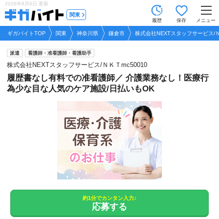
2026年8月6日
更新
tog
関東
履歴
保存
メニュー
nav
ギガバイトTOP
関東
神奈川県
鎌倉市
株式会社NEXTスタッフサービス/Ｎ
派遣
看護師・准看護師・看護助手
株式会社NEXTスタッフサービス/ＮＫＴmc50010
履歴書なし有料での准看護師／ 介護業務なし！医療行
為少な目な人気のケア施設/日払いもOK
約1分でカンタン入力♪
応募する