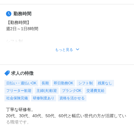
勤務時間
【勤務時間】
週2日～1日8時間
シフト制
時短や曜日固定などの希望もご相談ください。
もっと見る
勤務時間例
①8時30分～17時30分（休憩1時間）
②9時00分～18時00分（休憩1時間）
求人の特徴
※その他ご希望のお時間帯もご相談ください！
日払い・週払いOK
長期
即日勤務OK
シフト制
残業なし
フリーター歓迎
主婦(夫)歓迎
ブランクOK
交通費支給
【休日・休暇】
平日のみ、日勤のみ、週2日・・・などご希望をお聞かせくださ
社会保険完備
研修制度あり
資格を活かせる
い。
丁寧な研修有。
もちろん週5日フルタイムも大歓迎！
20代、30代、40代、50代、60代と幅広い世代の方が活躍してい
シフトも選べるので、あなたに合った働き方をご提案します！
る職場です。