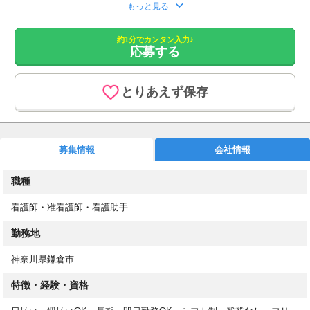
応募をいただきましたら、こちらより追ってご連絡させていただ
もっと見る
きます。
約1分でカンタン入力♪
1. 応募フォームからご応募
応募する
2. もしくはお電話にてお問い合わせください。
あなたのスキルを必要としている職場があります！
とりあえず保存
最短3日でお仕事開始！
高収入&働きやすさ重視のお仕事探し
介護業務とは分業の為、看護業務に専念できます。
募集情報
会社情報
週2日～/平日のみOK/日勤のみ/残業なし/即日勤務OK
20～60代の方や、子育てママさん・パパさんも活躍中！
職種
お仕事内容
看護師・准看護師・看護助手
介護施設やクリニックでの看護業務
※介護と看護のお仕事は分かれています。
勤務地
具体的には・・・
神奈川県鎌倉市
・健康相談
特徴・経験・資格
・入居者の健康管理やバイタルチェック
・服薬管理