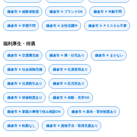
鎌倉市 ✕ 経験者歓迎
鎌倉市 ✕ ブランクOK
鎌倉市 ✕ 年齢不問
鎌倉市 ✕ 学歴不問
鎌倉市 ✕ 女性活躍中
鎌倉市 ✕ ＰＣスキル不要
福利厚生・待遇
鎌倉市 ✕ 交通費支給
鎌倉市 ✕ 寮・社宅あり
鎌倉市 ✕ まかない
鎌倉市 ✕ 社会保険完備
鎌倉市 ✕ 社員登用あり
鎌倉市 ✕ 社員割引あり
鎌倉市 ✕ 託児所あり
鎌倉市 ✕ 研修制度あり
鎌倉市 ✕ 体験・見学OK
鎌倉市 ✕ 家庭の事情で休み相談OK
鎌倉市 ✕ 産休・育休制度あり
鎌倉市 ✕ 転勤なし
鎌倉市 ✕ 資格手当・取得支援あり