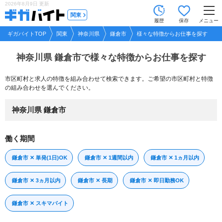
2026年8月9日
更新
tog
関東
履歴
保存
メニュー
nav
ギガバイトTOP
関東
神奈川県
鎌倉市
様々な特徴からお仕事を探す
神奈川県 鎌倉市で
様々な特徴からお仕事を探す
市区町村と求人の特徴を組み合わせて検索できます。ご希望の市区町村と特徴
の組み合わせを選んでください。
神奈川県 鎌倉市
働く期間
鎌倉市 ✕ 単発(1日)OK
鎌倉市 ✕ 1週間以内
鎌倉市 ✕ 1ヵ月以内
鎌倉市 ✕ 3ヵ月以内
鎌倉市 ✕ 長期
鎌倉市 ✕ 即日勤務OK
鎌倉市 ✕ スキマバイト