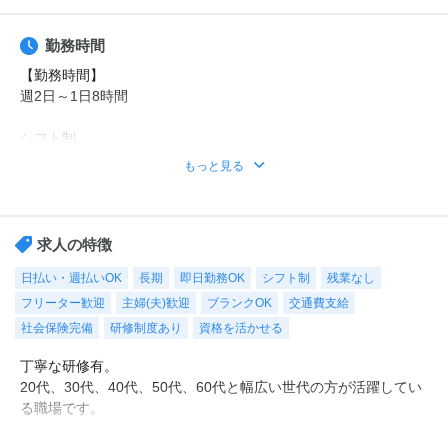
勤務時間
【勤務時間】
週2日～1日8時間
シフト制
時短や曜日固定などの希望もご相談ください。
もっと見る
勤務時間例
①8時30分～17時30分（休憩1時間）
②9時00分～18時00分（休憩1時間）
求人の特徴
※その他ご希望のお時間帯もご相談ください！
日払い・週払いOK
長期
即日勤務OK
シフト制
残業なし
フリーター歓迎
主婦(夫)歓迎
ブランクOK
交通費支給
【休日・休暇】
平日のみ、日勤のみ、週2日・・・などご希望をお聞かせくださ
社会保険完備
研修制度あり
資格を活かせる
い。
丁寧な研修有。
もちろん週5日フルタイムも大歓迎！
20代、30代、40代、50代、60代と幅広い世代の方が活躍してい
シフトも選べるので、あなたに合った働き方をご提案します！
る職場です。