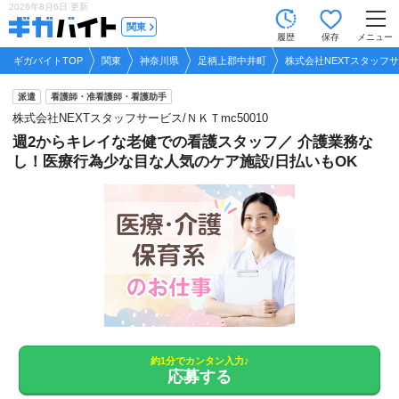
2026年8月6日
更新
tog
関東
履歴
保存
メニュー
nav
ギガバイトTOP
関東
神奈川県
足柄上郡中井町
株式会社NEXTスタッフサー
派遣
看護師・准看護師・看護助手
株式会社NEXTスタッフサービス/ＮＫＴmc50010
週2からキレイな老健での看護スタッフ／ 介護業務な
し！医療行為少な目な人気のケア施設/日払いもOK
約1分でカンタン入力♪
応募する