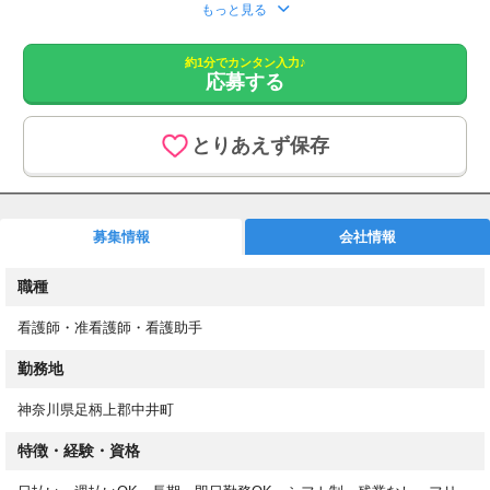
応募をいただきましたら、こちらより追ってご連絡させていただ
もっと見る
きます。
約1分でカンタン入力♪
1. 応募フォームからご応募
応募する
2. もしくはお電話にてお問い合わせください。
あなたのスキルを必要としている職場があります！
とりあえず保存
最短3日でお仕事開始！
高収入&働きやすさ重視のお仕事探し
介護業務とは分業の為、看護業務に専念できます。
募集情報
会社情報
週2日～/平日のみOK/日勤のみ/残業なし/即日勤務OK
20～60代の方や、子育てママさん・パパさんも活躍中！
職種
お仕事内容
看護師・准看護師・看護助手
介護施設やクリニックでの看護業務
※介護と看護のお仕事は分かれています。
勤務地
具体的には・・・
神奈川県足柄上郡中井町
・健康相談
特徴・経験・資格
・入居者の健康管理やバイタルチェック
・服薬管理