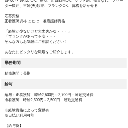
日払い・週払いOK、長期、即日勤務OK、シフト制、残業なし、フリー
・医師の指示による医療行為、受診の付き添い
ター歓迎、主婦(夫)歓迎、ブランクOK、資格を活かせる
など
応募資格
ミスマッチのない転職を実現するために、サポートいたします。
正看護師資格 または、准看護師資格
お仕事開始後のフォロー体制も万全なのでご安心ください。
「経験が少ないけど大丈夫かな・・・」
「ブランクがあって不安・・・」
そんな方もお気軽にご相談ください！
あなたにピッタリな職場をご紹介します。
勤務期間
勤務期間：長期
給与
給与：正看護師 時給2,500円～2,700円＋通勤交通費
准看護師 時給2,300円～2,500円＋通勤交通費
※経験資格によって変動有
※日払い利用可能
【給与例】