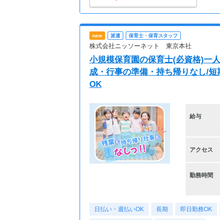
new
派遣
保育士・保育スタッフ
株式会社ニッソーネット 東京本社
小規模保育園の保育士(必資格)一人
成・行事の準備・持ち帰りなし/短
OK
給与
アクセス
勤務時間
日払い・週払いOK
長期
即日勤務OK