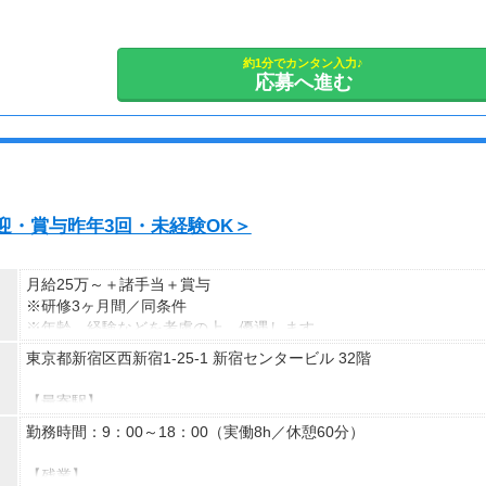
約1分でカンタン入力♪
応募へ進む
迎・賞与昨年3回・未経験OK＞
月給25万～＋諸手当＋賞与
※研修3ヶ月間／同条件
※年齢、経験などを考慮の上、優遇します。
東京都新宿区西新宿1-25-1 新宿センタービル 32階
【諸手当内訳】
■残業手当全額支給
【最寄駅】
■通勤手当（上限3万円）
新宿駅より徒歩10分
勤務時間：9：00～18：00（実働8h／休憩60分）
■資格手当
都庁前駅より徒歩6分
■自家用車使用手当（自家用車を営業に使う場合、ガソリン代プラ
新宿西口駅より徒歩7分
【残業】
ス距離数によってメンテンナンス費を支給。上限2.5万円）