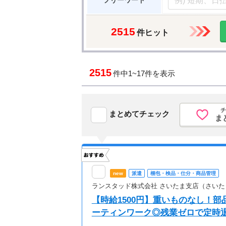
フリーワード
2515
件ヒット
2515
件中
1~17件を表示
チ
まとめてチェック
ま
new
派遣
梱包・検品・仕分・商品管理
ランスタッド株式会社 さいたま支店（さいた
【時給1500円】重いものなし！
ーティンワーク◎残業ゼロで定時退社♪ /