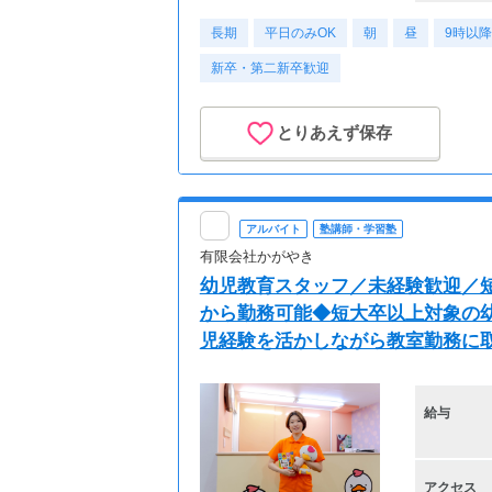
長期
平日のみOK
朝
昼
9時以降
新卒・第二新卒歓迎
とりあえず保存
アルバイト
塾講師・学習塾
有限会社かがやき
幼児教育スタッフ／未経験歓迎／短
から勤務可能◆短大卒以上対象の幼
児経験を活かしながら教室勤務に
給与
アクセス