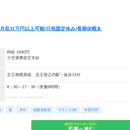
月収31万円以上可能/日祝固定休み/長期休暇あ
時給 1600円
※交通費規定支給
＜研修＞
京王相模原線 京王堀之内駅～徒歩14分
＊研修期間10日間
＊時給1500円
8：30～17：30（実働8時間）
＜月収例＞
月収31万円以上可能
■残業1日1時間程度あり
＝時給1600円×8h×月21日＋諸手当
■週休2日シフト制
朝
（日曜・祝日＋1日休み）
昼
夕方
経験者歓迎
ブランクOK
学歴不問
※土曜日は会社カレンダーにより
出勤の場合あり
約1分でカンタン入力♪
■年末年始休暇
応募へ進む