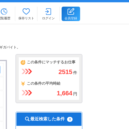
閲覧履歴
保存リスト
ログイン
会員登録
ギガバイト。
この条件にマッチするお仕事
2515
件
この条件の平均時給
1,664
円
最近検索した条件
0