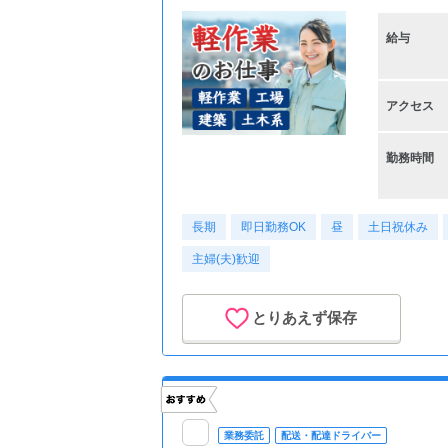
給与
アクセス
勤務時間
長期
即日勤務OK
昼
土日祝休み
主婦(夫)歓迎
とりあえず保存
業務委託
配送・配達ドライバー