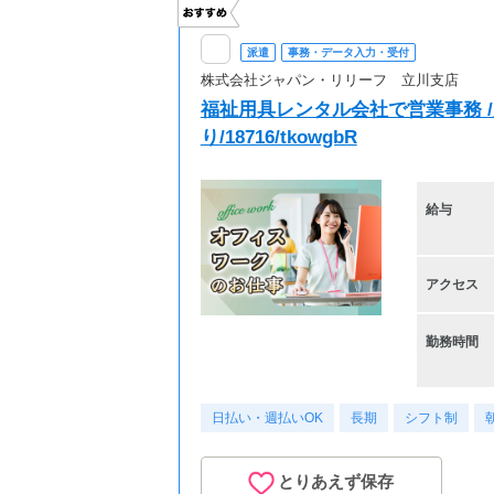
派遣
事務・データ入力・受付
株式会社ジャパン・リリーフ 立川支店
福祉用具レンタル会社で営業事務 /
り/18716/tkowgbR
給与
アクセス
勤務時間
日払い・週払いOK
長期
シフト制
とりあえず保存