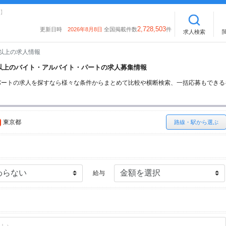
】
2,728,503
更新日時
2026年8月8日
全国掲載件数
件
求人検索
以上の求人情報
卒以上のバイト・アルバイト・パートの求人募集情報
パートの求人を探すなら様々な条件からまとめて比較や横断検索、一括応募もできる
東京都
路線・駅から選ぶ
給与