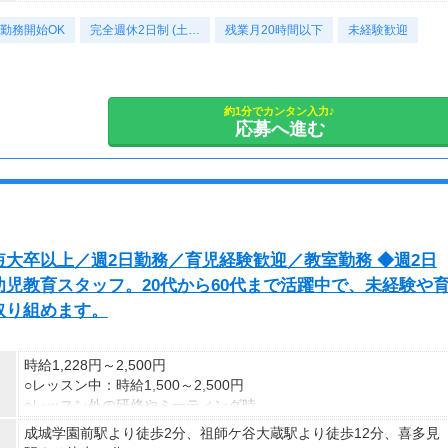
月平均20時間
勤務開始OK
完全週休2日制 (土…
残業月20時間以下
未経験歓迎
【賞与】
【休日・休暇】
年2回（7月・12月）※昨年度実績3回
完全週休2日制（土日）、祝日、夏季休暇、年末年始、GW、有給
休暇、慶弔休暇、産休・育休制度、サンクスファミリーデー ★年
【月収例】
間休日120日以上
約1分でカンタン入力♪
未経験：308，230円（月給25万円+残業30時間程度）
応募へ進む
経験者：332，888円（月給27万円+残業30時間程度）
【試用期間】
試用期間3か月/同条件
【年収例】
未経験：1年目…370万円、3年目…570万円
経験者：1年目…400万円、3年目…620万円
大卒以上／週2日勤務／育児経験歓迎／教室勤務 ◆週2日
児教育スタッフ。20代から60代まで活躍中で、未経験や
取り組めます。
時給1,228円～2,500円
○レッスン中：時給1,500～2,500円
○レッスン外の研修やミーティング時、
アシスタント期間中：時給1,228円～
成城学園前駅より徒歩2分、祖師ケ谷大蔵駅より徒歩12分、喜多見
---