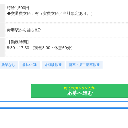
時給1,500円
◆交通費支給：有（実費支給／当社規定あり。）
月収例：252,000円＝1,500円×8時間×21日勤務の場合＋交通費別
赤羽駅から徒歩8分
途支給
【勤務時間】
8:30～17:30 （実働8:00・休憩60分）
【勤務日】
残業なし
週5日
前払いOK
未経験歓迎
新卒・第二新卒歓迎
【休日休暇】
土日休み。祝日が平日の場合は出勤です。
約1分でカンタン入力♪
応募へ進む
【勤務期間】
3ヶ月以上
※即日〜長期（2〜3ヶ月更新）
※試用期間有り（14日間）