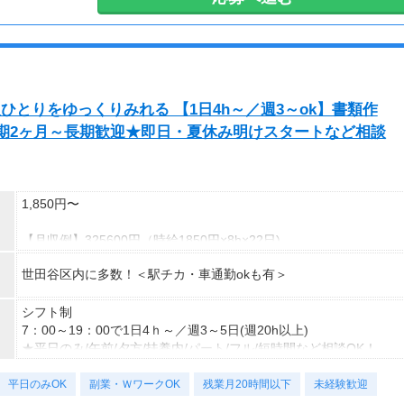
ひとりをゆっくりみれる 【1日4h～／週3～ok】書類作
期2ヶ月～長期歓迎★即日・夏休み明けスタートなど相談
1,850円〜
【月収例】325600円（時給1850円×8h×22日)
世田谷区内に多数！＜駅チカ・車通勤okも有＞
7：00～19：00で1日4ｈ～、週3～5日(週20h以上)
★シフト例：9-18時、7-11時、8-12時、9-16時など
★平日のみ/午前/夕方/扶養内/パート/フル/短時間など相談OK！
シフト制
★短期2ヶ月～長期歓迎！
7：00～19：00で1日4ｈ～／週3～5日(週20h以上)
★平日のみ/午前/夕方/扶養内/パート/フル/短時間など相談OK！
短期2ヶ月～長期
平日のみOK
副業・ＷワークOK
残業月20時間以下
未経験歓迎
(例)9-18時、7-11時、8-12時、9-16時など