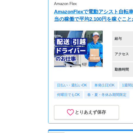
Amazon Flex
AmazonFlexで電動アシスト
当の稼働で平均2,100円を稼ぐこ
給与
アクセス
勤務時間
日払い・週払いOK
単発(1日)OK
1週間
何曜日でもOK
春・夏・冬休み期間限定
とりあえず保存