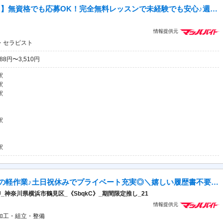
【未経験から高収入セラピストに】無資格でも応募OK！完全無料レッスンで未経験でも安心♪週1日～1時間～OK！好きな時間に働ける♪60分最大3510円★週20時間以上入店できる方大歓迎♪
情報提供元
・セラピスト
88円〜3,510円
駅
駅
駅
駅
駅
【急募★時給2000円】未経験OKの軽作業♪土日祝休みでプライベート充実◎＼嬉しい履歴書不要＆即勤務◎／今だけの期間限定案件！駅から無料送迎バスあり♪
神奈川県横浜市鶴見区_《SbqkC》_期間限定推し_21
情報提供元
加工・組立・整備