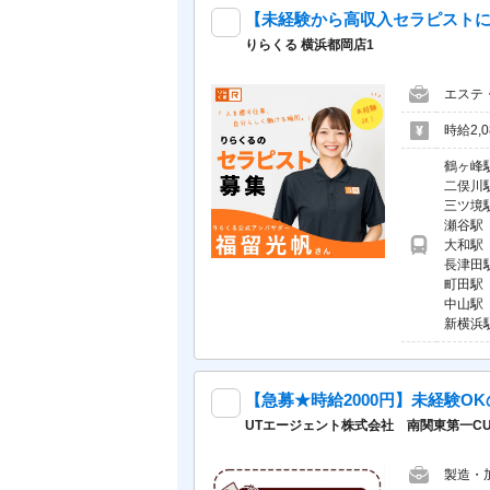
りらくる 横浜都岡店1
エステ
時給2,0
鶴ヶ峰
二俣川
三ツ境
瀬谷駅
大和駅
長津田
町田駅
中山駅
新横浜
UTエージェント株式会社 南関東第一CU_
製造・