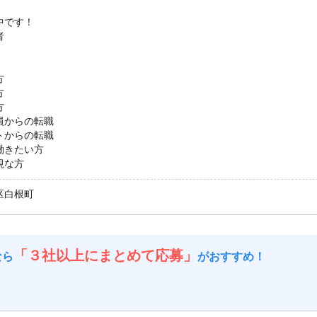
中です！
者
方
方
方
員からの転職
トからの転職
働きたい方
視な方
区白根町
「３社以上にまとめて応募」
なら
がおすすめ！