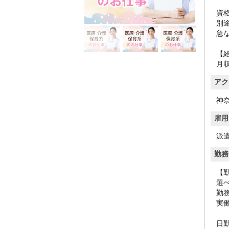
資
別
急
【
月収
アク
神
雇用
派
勤務
【
選
勤
実
日