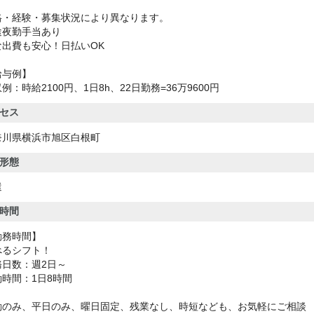
格・経験・募集状況により異なります。
途夜勤手当あり
な出費も安心！日払いOK
給与例】
例：時給2100円、1日8h、22日勤務=36万9600円
セス
奈川県横浜市旭区白根町
形態
遣
時間
勤務時間】
べるシフト！
務日数：週2日～
働時間：1日8時間
勤のみ、平日のみ、曜日固定、残業なし、時短なども、お気軽にご相談