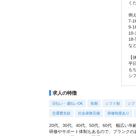
く
例
7-
9-
10
18
な
【
平
も
シ
求人の特徴
日払い・週払いOK
長期
シフト制
シフ
交通費支給
社会保険完備
研修制度あり
20代、30代、40代、50代、60代 幅広い
研修やサポート体制もあるので、ブランクの