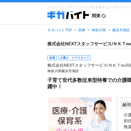
アルバイト・パート・バイト求人を探すなら【ギガバイト
関東
ギガバイトTOP
関東
神奈川県
横浜市旭区
株式会社NEXTスタッフサービス/ＮＫＴmc
派遣
介護士・ケアスタッフ
株式会社NEXTスタッフサービス/ＮＫＴmc50
神奈川県横浜市旭区
子育て世代多数従来型特養での介護職
躍中！
給与
介護
初任
無資