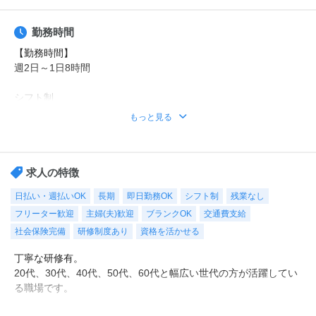
勤務時間
【勤務時間】
週2日～1日8時間
シフト制
時短や曜日固定などの希望もご相談ください。
もっと見る
勤務時間例
①8時30分～17時30分（休憩1時間）
②9時00分～18時00分（休憩1時間）
求人の特徴
※その他ご希望のお時間帯もご相談ください！
日払い・週払いOK
長期
即日勤務OK
シフト制
残業なし
フリーター歓迎
主婦(夫)歓迎
ブランクOK
交通費支給
【休日・休暇】
平日のみ、日勤のみ、週2日・・・などご希望をお聞かせくださ
社会保険完備
研修制度あり
資格を活かせる
い。
丁寧な研修有。
もちろん週5日フルタイムも大歓迎！
20代、30代、40代、50代、60代と幅広い世代の方が活躍してい
シフトも選べるので、あなたに合った働き方をご提案します！
る職場です。