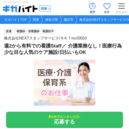
2026年8月6日
更新
tog
関東
履歴
保存
メニュー
nav
ギガバイトTOP
関東
神奈川県
藤沢市
株式会社NEXTスタッフサービス/Ｎ
派遣
看護師・准看護師・看護助手
株式会社NEXTスタッフサービス/ＮＫＴmc50010
週2から有料での看護Staff／ 介護業務なし！医療行為
少な目な人気のケア施設/日払いもOK
約1分でカンタン入力♪
応募する