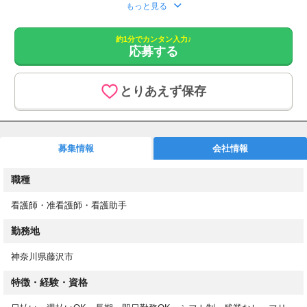
応募をいただきましたら、こちらより追ってご連絡させていただ
もっと見る
きます。
約1分でカンタン入力♪
1. 応募フォームからご応募
応募する
2. もしくはお電話にてお問い合わせください。
あなたのスキルを必要としている職場があります！
とりあえず保存
最短3日でお仕事開始！
高収入&働きやすさ重視のお仕事探し
介護業務とは分業の為、看護業務に専念できます。
募集情報
会社情報
週2日～/平日のみOK/日勤のみ/残業なし/即日勤務OK
20～60代の方や、子育てママさん・パパさんも活躍中！
職種
お仕事内容
看護師・准看護師・看護助手
介護施設やクリニックでの看護業務
※介護と看護のお仕事は分かれています。
勤務地
具体的には・・・
神奈川県藤沢市
・健康相談
特徴・経験・資格
・入居者の健康管理やバイタルチェック
・服薬管理