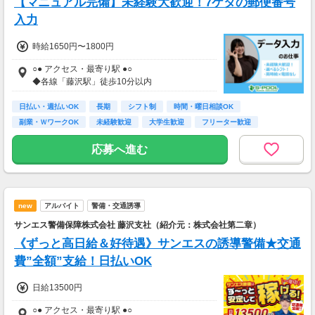
【マニュアル完備】未経験大歓迎！7ケタの郵便番号
入力
時給1650円〜1800円
○● アクセス・最寄り駅 ●○
◆各線「藤沢駅」徒歩10分以内
日払い・週払いOK
長期
シフト制
時間・曜日相談OK
副業・ＷワークOK
未経験歓迎
大学生歓迎
フリーター歓迎
主婦(夫)歓迎
応募へ進む
new
アルバイト
警備・交通誘導
サンエス警備保障株式会社 藤沢支社（紹介元：株式会社第二章）
《ずっと高日給＆好待遇》サンエスの誘導警備★交通
費”全額”支給！日払いOK
日給13500円
○● アクセス・最寄り駅 ●○