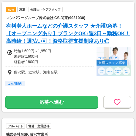
new
派遣
介護士・ケアスタッフ
マンパワーグループ株式会社 CS-関東(9031030)
有料老人ホームなどの介護スタッフ ★介護/急募！
【オープニングあり】ブランクOK♪週3日～勤務OK！
高時給！週払い可！資格取得支援制度あり◎
時給1,600円～1,950円
未経験:1600円
経験者:1800円
介護福祉士:1950円
藤沢駅、辻堂駅、湘南台駅
1ヵ月以内
応募へ進む
アルバイト
警備・交通誘導
株式会社MSK 藤沢営業所