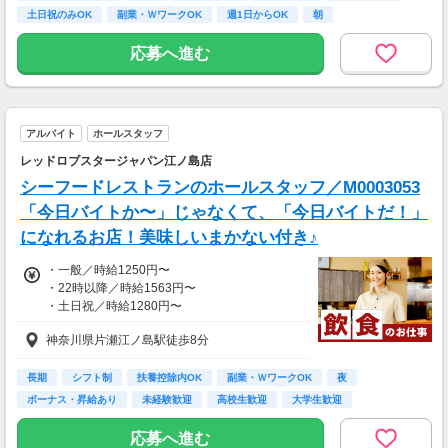
/////////////////////////////////////////
土日祝のみOK
副業・ＷワークOK
週1日からOK
朝
応募へ進む
アルバイト
ホールスタッフ
レッドロブスタージャパン江ノ島店
シーフードレストランのホールスタッフ／M0003053
「今日バイトか〜」じゃなくて、「今日バイトだ！」
になれるお店！美味しいまかない付き♪
・一般／時給1250円〜
・22時以降／時給1563円〜
・土日祝／時給1280円〜
・研修／給与変動なし
神奈川県片瀬江ノ島駅徒歩8分
〜月収例〜
◆子育てと両立！主婦(夫)さん
長期
シフト制
扶養控除内OK
副業・ＷワークOK
夜
(( 9:00〜14:00 ))
ボーナス・昇給あり
未経験歓迎
高校生歓迎
大学生歓迎
時給1,250円×5h×月20日
⇒月収125,000円
応募へ進む