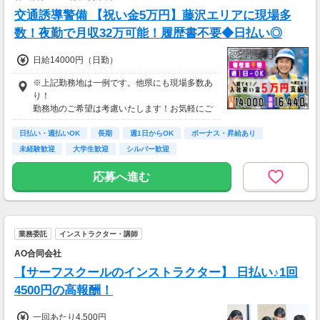
交通誘導警備 【祝い金5万円】藤沢エリアに現場多
数！夜勤で月収32万可能！履歴書不要◆日払い◎
日給14000円（日勤）
※上記勤務地は一例です。他県にも現場多数あ
り！
勤務地のご希望は考慮いたします！お気軽にご
相談ください♪
日払い・週払いOK
長期
週1日からOK
ボーナス・昇給あり
未経験歓迎
大学生歓迎
シルバー歓迎
応募へ進む
業務委託
インストラクター・講師
AO合同会社
【サーフスクールのインストラクター】 日払い♪1回
4500円の高報酬！
一回あたり4,500円