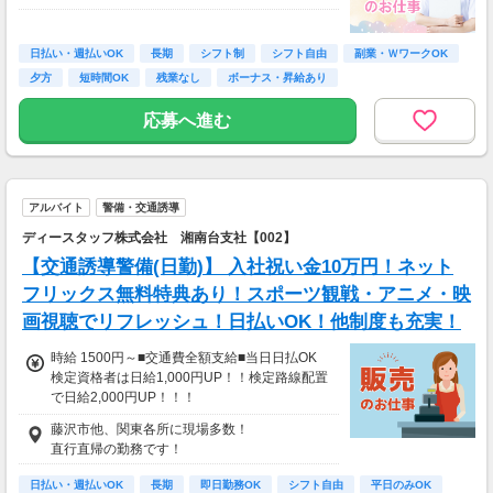
≪収入例≫
◎日勤／経験者の場合
日払い・週払いOK
長期
シフト制
シフト自由
副業・ＷワークOK
・日収(1,800*8)円（時給1,800円×8h）
夕方
短時間OK
残業なし
ボーナス・昇給あり
・月収316,800円（日収(1,800*8)円×月22回勤
務）
応募へ進む
※実働8時間以上からは更に時給25％UP
※スキルによって更にスタート時給がUPするこ
とも！
アルバイト
警備・交通誘導
※資格手当あり（時給50円～UP/資格の種類に
よって異なる）
ディースタッフ株式会社 湘南台支社【002】
支払方法：週払い
【交通誘導警備(日勤)】 入社祝い金10万円！ネット
※週払いOK（規定あり）
フリックス無料特典あり！スポーツ観戦・アニメ・映
→金曜日締め最短翌週火曜日にお給料GET♪
画視聴でリフレッシュ！日払いOK！他制度も充実！
（稼働開始時は手続き完了次第となります）
交通費：別途全額支給
時給 1500円～■交通費全額支給■当日日払OK
検定資格者は日給1,000円UP！！検定路線配置
※車・バイク通勤に関して施設により異なる場
で日給2,000円UP！！！
合あり（応相談）
////////////////////////////////////////
藤沢市他、関東各所に現場多数！
日給12000円以上
直行直帰の勤務です！
（一律手当を含む）
※時給換算→1500円/時
日払い・週払いOK
長期
即日勤務OK
シフト自由
平日のみOK