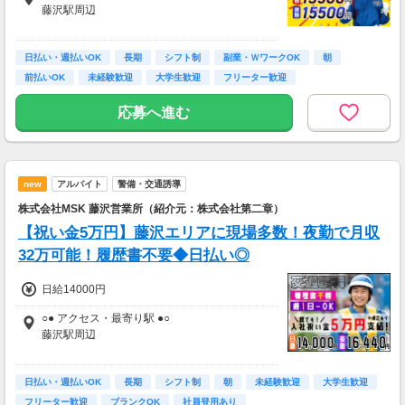
藤沢駅周辺
■面接地
日払い・週払いOK
藤沢支社
長期
シフト制
副業・ＷワークOK
朝
神奈川県藤沢市藤沢571-7 フジビル2階
前払いOK
未経験歓迎
大学生歓迎
フリーター歓迎
アクセス：JR藤沢駅北口より徒歩5分
応募へ進む
new
アルバイト
警備・交通誘導
株式会社MSK 藤沢営業所（紹介元：株式会社第二章）
【祝い金5万円】藤沢エリアに現場多数！夜勤で月収
32万可能！履歴書不要◆日払い◎
日給14000円
○● アクセス・最寄り駅 ●○
藤沢駅周辺
■面接地
日払い・週払いOK
神奈川支社
長期
シフト制
朝
未経験歓迎
大学生歓迎
横浜市神奈川区鶴屋町3-35-1 第2米林ビル6階東
フリーター歓迎
ブランクOK
社員登用あり