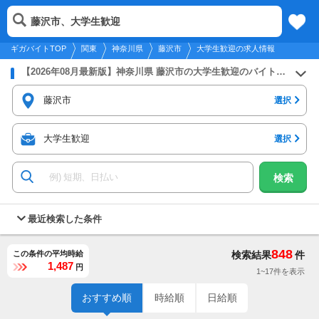
2026年8月7日
更新
tog
藤沢市、大学生歓迎
関東
履歴
保存
メニュー
nav
ギガバイトTOP
関東
神奈川県
藤沢市
大学生歓迎の求人情報
【2026年08月最新版】神奈川県 藤沢市の大学生歓迎のバイト・アルバイト・パートの求人募集情報
藤沢市
選択
大学生歓迎
選択
検索
最近検索した条件
848
この条件の平均時給
検索結果
件
1,487
円
1~17件を表示
おすすめ順
時給順
日給順