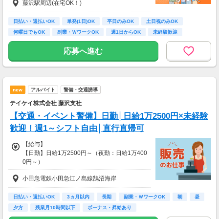
藤沢駅周辺(在宅OK！)
礼をお支払いします
【お仕事の一例】
日払い・週払いOK
単発(1日)OK
平日のみOK
土日祝のみOK
◆ 美容サプリのお試しモニター
何曜日でもOK
副業・ＷワークOK
週1日からOK
未経験歓迎
話題の美容サプリをお得に体験し、リアルな感
大学生歓迎
想を送るだけ♪
応募へ進む
キレイになりながらポイントがもらえる、人気
のモニターです！
・案件数 ：20～30件
new
アルバイト
警備・交通誘導
・所要時間：10～20分
・謝礼金 ：500PT（1P＝1円）＋商品提供あ
テイケイ株式会社 藤沢支社
り
【交通・イベント警備】日勤│日給1万2500円×未経験
◆ コスメのお試しモニター
歓迎！週1～シフト自由│直行直帰可
スキンケア・ヘアケア商品を実際に使ってレビ
【給与】
ュー！
【日勤】日給1万2500円～（夜勤：日給1万400
美容好きにぴったりの、楽しみながらできるお
0円～）
仕事です。
※日給は時間帯・経験・資格の有無によりま
小田急電鉄小田急江ノ島線鵠沼海岸
す。
・案件数 ：10～20件
※どの現場でも予定時間を過ぎた場合は別途残
・所要時間：10～20分
業代をお支払いします。
・謝礼金 ：500PT（1P＝1円）＋商品提供あ
日払い・週払いOK
3ヵ月以内
長期
副業・ＷワークOK
朝
昼
り
夕方
残業月10時間以下
ボーナス・昇給あり
■収入例のご紹介