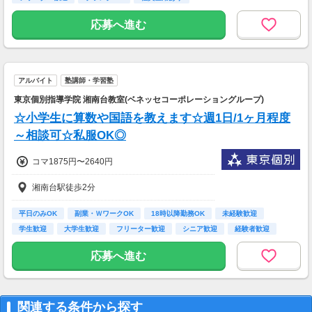
アクセス：地下鉄「横浜駅」より徒歩6分・JR
「横浜駅」より徒歩8分
応募へ進む
アルバイト
塾講師・学習塾
東京個別指導学院 湘南台教室(ベネッセコーポレーショングループ)
☆小学生に算数や国語を教えます☆週1日/1ヶ月程度
～相談可☆私服OK◎
コマ1875円〜2640円
湘南台駅徒歩2分
平日のみOK
副業・ＷワークOK
18時以降勤務OK
未経験歓迎
学生歓迎
大学生歓迎
フリーター歓迎
シニア歓迎
経験者歓迎
応募へ進む
関連する条件から探す