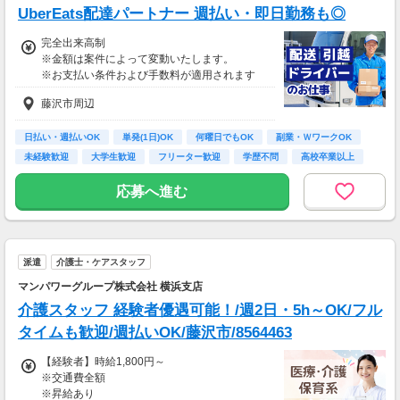
務、
UberEats配達パートナー 週払い・即日勤務も◎
70歳以降では低負荷業務や季節により
相談の上短時間勤務をすることもあるため
完全出来高制
給与が上記になる場合がございます。
※金額は案件によって変動いたします。
※お支払い条件および手数料が適用されます
＜月収例＞
月収28万円可能
藤沢市周辺
（日給1万4,000円×月20日勤務）
日払い・週払いOK
単発(1日)OK
何曜日でもOK
副業・ＷワークOK
未経験歓迎
大学生歓迎
フリーター歓迎
学歴不問
高校卒業以上
応募へ進む
派遣
介護士・ケアスタッフ
マンパワーグループ株式会社 横浜支店
介護スタッフ 経験者優遇可能！/週2日・5h～OK/フル
タイムも歓迎/週払いOK/藤沢市/8564463
【経験者】時給1,800円～
※交通費全額
※昇給あり