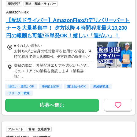
業務委託
配送・配達ドライバー
Amazon Flex
【配送ドライバー】AmazonFlexのデリバリーパート
ナーを大量募集中！ 夕方以降４時間程度最大10,200
円の報酬も可能!※単発OK！嬉しい「週払い」！
■うれしい週払い
お持ちの/ご自身の軽貨物車を使用する場合、４
時間程度で最大9,600円。夕方以降の稼働※だ
と４時間程度で最大10,200円の報酬が獲得可
登録の際に、希望配達エリアを選択いただき、
能！給与ではなく、委託業務に応じた報酬をお
そのエリアでの業務を委託します（業務委
支払いする業務委託のお仕事です。うれしい週
託）。
払い。
日払い・週払いOK
単発(1日)OK
週1日からOK
未経験歓迎
※関東圏4-6月に１8時以降稼働した場合を想
フリーター歓迎
定。地域により異なります
※報酬は規約にしたがい配達完了の15日後に支
応募へ進む
払いますが、可能な場合は、より早く、週払い
で前週稼働分をお支払いします。
登録の際に、希望配達エリアを選択いただき、
そのエリアでの業務を委託します（業務委
アルバイト
警備・交通誘導
託）。