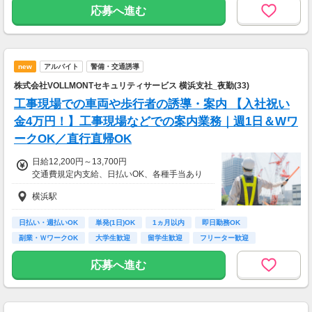
---------------------------------------------------
◆ 生活に役立つサービスの調査
応募へ進む
★週2日勤務の場合
保険相談・クレカ発行など、サービス体験後に
・日給1万2500円×8日=10万円
アンケートに回答するだけ！
高額謝礼も狙える人気ジャンルです。
★週3日勤務の場合
new
アルバイト
警備・交通誘導
・日給1万2500円×12日=15万円
・案件数 ：10～20件
・所要時間：1～2時間
株式会社VOLLMONTセキュリティサービス 横浜支社_夜勤(33)
★週5日勤務の場合
・謝礼 ：2,000～10,000PT（1P＝1円）
工事現場での車両や歩行者の誘導・案内 【入社祝い
・日給1万2500円×20日=25万円
金4万円！】工事現場などでの案内業務｜週1日＆Wワ
★今だけ！お得なキャンペーン実施中★
※残業代、役職・業務手当は別途支給します
電話セミナーに参加 & モニター応募完了で、A
ークOK／直行直帰OK
※割増賃金あり：週40h以上(月160h以上)超過
mazonギフトカード2,000円分をプレゼント！
の場合
日給12,200円～13,700円
---------------------------------------------------
交通費規定内支給、日払いOK、各種手当あり
■法定研修について ----------------
横浜駅
・研修終了後に3万円を支給
・3日間（20h）の法定研修あり
日払い・週払いOK
単発(1日)OK
1ヵ月以内
即日勤務OK
・昼食お弁当無料
副業・ＷワークOK
大学生歓迎
留学生歓迎
フリーター歓迎
・夕食手当3000円（1日1000円×3日間）支給！
主婦(夫)歓迎
応募へ進む
■各種手当について ----------------
・道路規制手当（運転業務手当）+2000円
・道路規制手当（事前設置手当）+1000円
・高速警備手当：+500円/1勤務