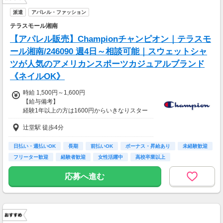
派遣
アパレル・ファッション
テラスモール湘南
【アパレル販売】Championチャンピオン｜テラスモ
ール湘南/246090 週4日～相談可能｜スウェットシャ
ツが人気のアメリカンスポーツカジュアルブランド
《ネイルOK》
時給 1,500円～1,600円
【給与備考】
経験1年以上の方は1600円からいきなりスター
ト！経験1年未満の方も就業1年後には必ず160
辻堂駅 徒歩4分
0円に昇給します！
◆月収例
25万2千～26万9千円＋残業手当
日払い・週払いOK
長期
前払いOK
ボーナス・昇給あり
未経験歓迎
フリーター歓迎
経験者歓迎
女性活躍中
高校卒業以上
【前払い制度あり】
6割のスタッフが利用中！働いた給料の一部を
応募へ進む
最短即時支払い。
利用料・振込手数料はすべて無料。