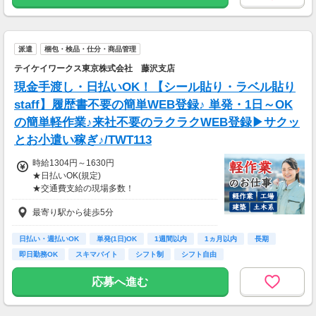
◆がっつり働く！フリーターさん
(( 14:00〜23:00 ))
時給1,250円×7h＋深夜時給1,563円×1ｈ×月20
派遣
梱包・検品・仕分・商品管理
日
⇒月収206,260円
テイケイワークス東京株式会社 藤沢支店
現金手渡し・日払いOK！【シール貼り・ラベル貼り
上記は一例です☆
staff】履歴書不要の簡単WEB登録♪ 単発・1日～OK
「これくらい稼ぎたい」に
の簡単軽作業♪来社不要のラクラクWEB登録▶サクッ
合わせて調整もできるのでお気軽にご相談くだ
とお小遣い稼ぎ♪/TWT113
さい！
時給1304円～1630円
★友人・知人紹介からの採用で入社祝い金★
★日払いOK(規定)
入社後に紹介者・就業者へ3万円ずつ現金で支
★交通費支給の現場多数！
給！
★車・バイク・自転車通勤OKの現場あり♪
※規定あり
最寄り駅から徒歩5分
日払い・週払いOK
単発(1日)OK
1週間以内
1ヵ月以内
長期
即日勤務OK
スキマバイト
シフト制
シフト自由
応募へ進む