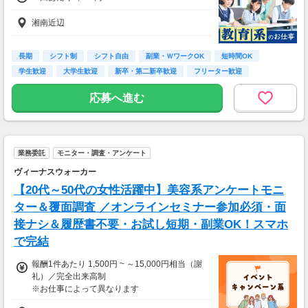
湘南近辺
長期
シフト制
シフト自由
副業・ＷワークOK
短時間OK
学生歓迎
大学生歓迎
新卒・第二新卒歓迎
フリーター歓迎
応募へ進む
業務委託
モニター・調査・アンケート
ヴィーナスウォーカー
【20代～50代の女性活躍中】美容系アンケートモニ
ター＆覆面調査 ／オンラインセミナー参加必須・面
接ナシ＆履歴書不要・お試し短期・副業OK！スマホ
で完結
報酬1件あたり 1,500円 ~ ～15,000円相当（謝
礼）／完全出来高制
※お仕事によって異なります
※アンケート回答後、内容確認・承認を経て謝