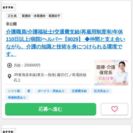
正社員
看護師・准看護師・看護助手
非公開
介護職員/介護福祉士/交通費支給/再雇用制度有/年休
110日以上/病院/ヘルパー【8029】 ◆仲間と支え合い
ながら、介護の知識と技術を身につけられる環境で
す。
月給：250000円
JR東海道本線(東京～熱海) 藤沢/江ノ島電鉄線
石上
シフト制
夜
ボーナス・昇給あり
交通費支給
託児所あり
研修制度あり
応募へ進む