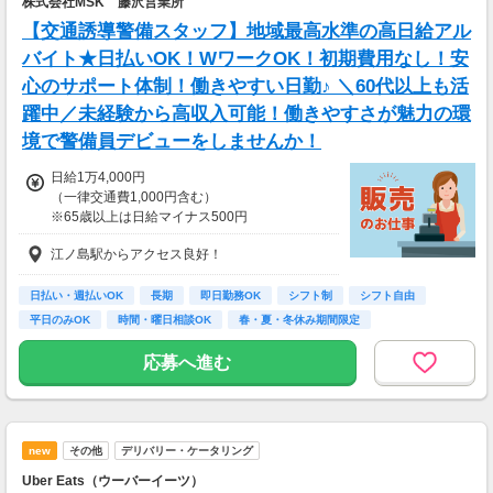
株式会社MSK 藤沢営業所
【交通誘導警備スタッフ】地域最高水準の高日給アル
バイト★日払いOK！WワークOK！初期費用なし！安
心のサポート体制！働きやすい日勤♪ ＼60代以上も活
躍中／未経験から高収入可能！働きやすさが魅力の環
境で警備員デビューをしませんか！
日給1万4,000円
（一律交通費1,000円含む）
※65歳以上は日給マイナス500円
※70歳以上は日給マイナス2,000円
江ノ島駅からアクセス良好！
---
■交通誘導2級以上の資格をお持ちの方は
日払い・週払いOK
長期
即日勤務OK
シフト制
シフト自由
日給1万4,000円
平日のみOK
時間・曜日相談OK
春・夏・冬休み期間限定
（一律交通費1,000円含む）
副業・ＷワークOK
※65歳以上は日給マイナス500円
応募へ進む
※70歳以上は日給マイナス1,000円
★交通誘導2級（以上）として従事した場合
1勤務につき1000円支給！！
---
new
その他
デリバリー・ケータリング
■65歳～69歳迄では他の年代と同じ現場でも
安全面・体力面の考慮により比較的低負荷の業
Uber Eats（ウーバーイーツ）