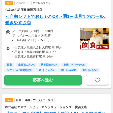
・交通誘導検定有資格手当：+500～800円
new
アルバイト
ホールスタッフ
・検定資格配置現場手当：+1500～1800円
らあめん花月嵐 藤沢石川店
・第二種電気工事士手当：+500円
＜自由シフトでおしゃれOK＞週1～花月でのホール♪
【給与支払】
働きやすさ◎
日払い
急な出費に強い味方！
[ア・パ]時給1,230円～1,538円
『希望日払いシステム』有り。勤務終了後に携
[ア・パ]ホールスタッフ(配膳)
帯から申請すれば、翌日12時に口座に5000円
●一般/時給1230円～1538円
入金できます（事前システム登録必須）
●高校生時給1230円
小田急江ノ島線六会日大前駅 車 10分
※研修終了後の稼働分を週払いにてお支払い
●22時以降 時給+25％！
小田急江ノ島線湘南台駅 車 11分
後、日払いの申請が可能になります。（規定
●昇給あり！
小田急江ノ島線善行駅 車 14分
有）
長期
土日祝のみOK
扶養控除内OK
副業・ＷワークOK
◆支払方法：週払い
シフト1～2週間毎提出
週1日からOK
週2日からOK
週4日からOK
※火曜日締め。翌週の金曜日に銀行振込
朝
応募へ進む
◆支払方法：月払い
※月2回払い(10日・25日)銀行振込
支払い方法は選んでいただけます！
new
派遣
事務・データ入力・受付
【交通費】
株式会社エスプールヒューマンソリューションズ 横浜支店
別途全額支給
※勤務＆研修中ともに、交通費全額支給