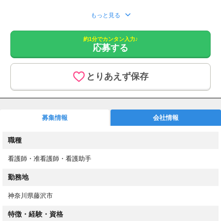
応募をいただきましたら、こちらより追ってご連絡させていただ
もっと見る
きます。
約1分でカンタン入力♪
1. 応募フォームからご応募
応募する
2. もしくはお電話にてお問い合わせください。
あなたのスキルを必要としている職場があります！
とりあえず保存
最短3日でお仕事開始！
高収入&働きやすさ重視のお仕事探し
介護業務とは分業の為、看護業務に専念できます。
募集情報
会社情報
週2日～/平日のみOK/日勤のみ/残業なし/即日勤務OK
20～60代の方や、子育てママさん・パパさんも活躍中！
職種
お仕事内容
看護師・准看護師・看護助手
介護施設やクリニックでの看護業務
※介護と看護のお仕事は分かれています。
勤務地
具体的には・・・
神奈川県藤沢市
・健康相談
特徴・経験・資格
・入居者の健康管理やバイタルチェック