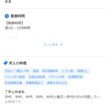
派遣
勤務時間
【勤務時間】
週2日～1日8時間
シフト制
時短や曜日固定などの希望もご相談ください。
もっと見る
勤務時間例
①8時30分～17時30分（休憩1時間）
②9時00分～18時00分（休憩1時間）
求人の特徴
※その他ご希望のお時間帯もご相談ください！
日払い・週払いOK
長期
即日勤務OK
シフト制
残業なし
フリーター歓迎
主婦(夫)歓迎
ブランクOK
交通費支給
【休日・休暇】
平日のみ、日勤のみ、週2日・・・などご希望をお聞かせくださ
社会保険完備
研修制度あり
資格を活かせる
い。
丁寧な研修有。
もちろん週5日フルタイムも大歓迎！
20代、30代、40代、50代、60代と幅広い世代の方が活躍してい
シフトも選べるので、あなたに合った働き方をご提案します！
る職場です。