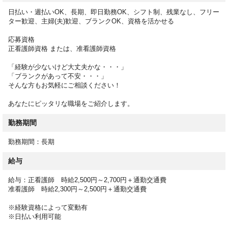
・服薬管理
日払い・週払いOK、長期、即日勤務OK、シフト制、残業なし、フリー
・医師の指示による医療行為、受診の付き添い
ター歓迎、主婦(夫)歓迎、ブランクOK、資格を活かせる
など
応募資格
ミスマッチのない転職を実現するために、サポートいたします。
正看護師資格 または、准看護師資格
お仕事開始後のフォロー体制も万全なのでご安心ください。
「経験が少ないけど大丈夫かな・・・」
「ブランクがあって不安・・・」
そんな方もお気軽にご相談ください！
あなたにピッタリな職場をご紹介します。
勤務期間
勤務期間：長期
給与
給与：正看護師 時給2,500円～2,700円＋通勤交通費
准看護師 時給2,300円～2,500円＋通勤交通費
※経験資格によって変動有
※日払い利用可能