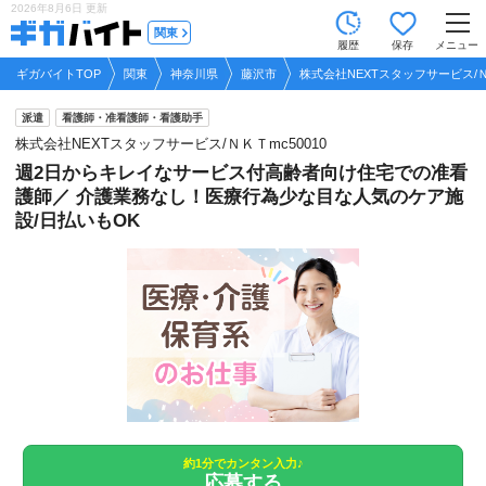
2026年8月6日
更新
tog
関東
履歴
保存
メニュー
nav
ギガバイトTOP
関東
神奈川県
藤沢市
株式会社NEXTスタッフサービス/Ｎ
派遣
看護師・准看護師・看護助手
株式会社NEXTスタッフサービス/ＮＫＴmc50010
週2日からキレイなサービス付高齢者向け住宅での准看
護師／ 介護業務なし！医療行為少な目な人気のケア施
設/日払いもOK
約1分でカンタン入力♪
応募する