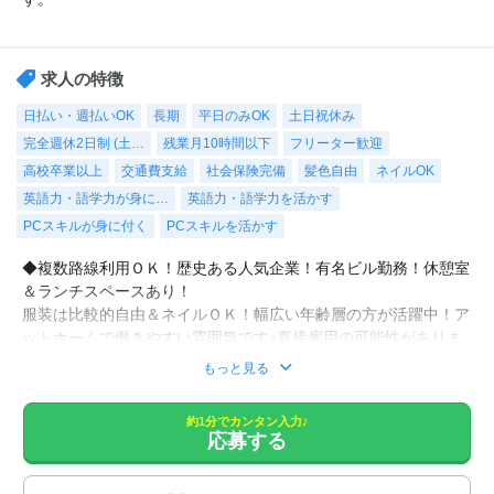
求人の特徴
日払い・週払いOK
長期
平日のみOK
土日祝休み
完全週休2日制 (土…
残業月10時間以下
フリーター歓迎
高校卒業以上
交通費支給
社会保険完備
髪色自由
ネイルOK
英語力・語学力が身に…
英語力・語学力を活かす
PCスキルが身に付く
PCスキルを活かす
◆複数路線利用ＯＫ！歴史ある人気企業！有名ビル勤務！休憩室
＆ランチスペースあり！
服装は比較的自由＆ネイルＯＫ！幅広い年齢層の方が活躍中！ア
ットホームで働きやすい雰囲気です♪直接雇用の可能性がありま
す♪９月スタート！当社スタッフ＆同じ業務の方もいるので安心
もっと見る
です★
約1分でカンタン入力♪
応募する
ＰｏｗｅｒＰｏｉｎｔでのプレゼン資料作成、英文メールのやり
取り、百貨店・商業施設とのやりとり、スケジュール管理、新店
舗用の準備・納期管理、工事日程の調整や担当部門とのやりと