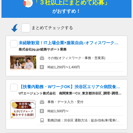
「３社以上にまとめて応募」
がおすすめ！
まとめてチェックする
未経験歓迎！IT上場企業×服装自由♪オフィスワークデビューを応援します！
株式会社jig.jp/総務サポート業務
その他(オフィスワーク・事務・営業系)
時給1,250円〜1,400円
【扶養内勤務・WワークOK】渋谷区エリア☆病院食の調理・盛り付け☆高時給1500円♪
UTエージェント株式会社 南関東第一CU_東京都渋谷区_調理･調理補助
事務・データ入力・受付
時給1,500円〜
勤務詳細：渋谷区 通勤方法：徒歩/自転車/電車/バイク 最寄り駅：広尾駅から徒歩12分