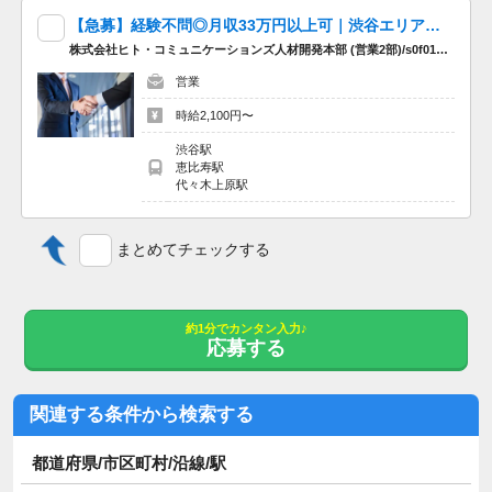
【急募】経験不問◎月収33万円以上可｜渋谷エリア巡回ラウンダー
株式会社ヒト・コミュニケーションズ人材開発本部 (営業2部)/s0f01nhk01
営業
時給2,100円〜
渋谷駅
恵比寿駅
代々木上原駅
まとめてチェックする
約1分でカンタン入力♪
応募する
関連する条件から検索する
都道府県/市区町村/沿線/駅