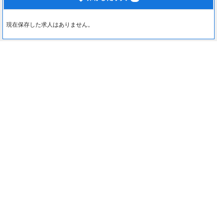
現在保存した求人はありません。
最近見た求人
0
約1分でカンタン入力♪
最近見た求人はありません。
応募する
注目コンテンツ