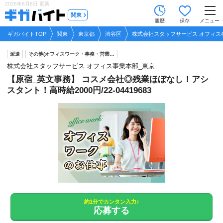
2026年8月6日
更新
tog
関東
履歴
保存
メニュー
nav
ギガバイトTOP
関東
東京都
渋谷区
株式会社スタッフサービス オフィス
派遣
その他(オフィスワーク・事務・営業…
株式会社スタッフサービス オフィス事業本部_東京
【原宿_英文事務】 コスメ会社◎残業ほぼなし！アシ
スタント！高時給2000円/22-04419683
約1分でカンタン入力♪
応募する