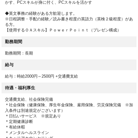
かす、PCスキルが身に付く、PCスキルを活かす
③事前に職場見学
④就業スタート
◆英文事務の経験がある方歓迎します。
※日程調整・手配の経験／読み書き程度の英語力（英検２級程度）があ
る方。
【使用するＯＡスキル】ＰｏｗｅｒＰｏｉｎｔ（プレゼン構成）
勤務期間
勤務期間：長期
給与
給与：時給2000円～2500円 +交通費支給
待遇・福利厚生
交通費支給、社会保険完備
＊社会保険（健康保険、厚生年金保険、雇用保険、労災保険完備 ※加
入条件は別途規定がございます）
＊日払いサービス ※規定あり
＊定期健康診断
＊有給休暇
＊メンタルヘルスライン