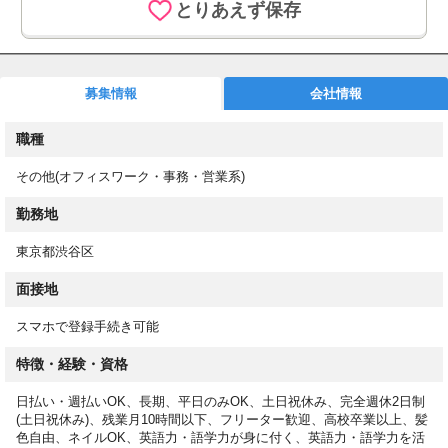
とりあえず保存
り、各種納期のリマインド、電話応対などをお願いします。
募集情報
会社情報
◼︎速払い(日払い)制度あり
月払い給与の前払い制度として速払いサービス(日払いサービス)
職種
を導入しています。
その他(オフィスワーク・事務・営業系)
◼︎お仕事スタート後もサポート！
専任担当が就業後もしっかりフォロー！働き方や職場についての
勤務地
相談も可能です！
東京都渋谷区
◼︎WEBで登録完了！
面接地
スマホからカンタン登録！来社不要で、スキマ時間に登録できま
す！
スマホで登録手続き可能
登録後は希望条件に合ったお仕事をご紹介！スムーズに進めば、
最短５営業日以内でお仕事をスタートできます！
特徴・経験・資格
＜応募後の流れ＞
日払い・週払いOK、長期、平日のみOK、土日祝休み、完全週休2日制
①オンラインで登録（来社は不要です！）
(土日祝休み)、残業月10時間以下、フリーター歓迎、高校卒業以上、髪
色自由、ネイルOK、英語力・語学力が身に付く、英語力・語学力を活
②条件に合ったお仕事をお電話またはメールにてご案内