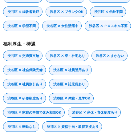
渋谷区 ✕ 経験者歓迎
渋谷区 ✕ ブランクOK
渋谷区 ✕ 年齢不問
渋谷区 ✕ 学歴不問
渋谷区 ✕ 女性活躍中
渋谷区 ✕ ＰＣスキル不要
福利厚生・待遇
渋谷区 ✕ 交通費支給
渋谷区 ✕ 寮・社宅あり
渋谷区 ✕ まかない
渋谷区 ✕ 社会保険完備
渋谷区 ✕ 社員登用あり
渋谷区 ✕ 社員割引あり
渋谷区 ✕ 託児所あり
渋谷区 ✕ 研修制度あり
渋谷区 ✕ 体験・見学OK
渋谷区 ✕ 家庭の事情で休み相談OK
渋谷区 ✕ 産休・育休制度あり
渋谷区 ✕ 転勤なし
渋谷区 ✕ 資格手当・取得支援あり