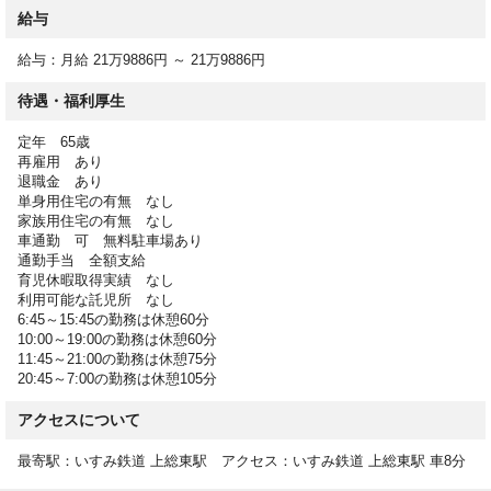
10:00-19:00
給与
11:45-21:00
20:45-07:00休憩時間（日勤） 60分
給与：月給 21万9886円 ～ 21万9886円
休憩時間（夜勤） 105分時間外 月平均10時間
時間外月平均10時間程度
待遇・福利厚生
定年 65歳
再雇用 あり
【休日】
退職金 あり
シフト制
単身用住宅の有無 なし
介護休暇有
家族用住宅の有無 なし
産前・産後休暇有
車通勤 可 無料駐車場あり
育児休暇有
通勤手当 全額支給
育児休暇取得実績 なし
有給休暇 あり
利用可能な託児所 なし
6:45～15:45の勤務は休憩60分
10:00～19:00の勤務は休憩60分
【給与詳細】
11:45～21:00の勤務は休憩75分
20:45～7:00の勤務は休憩105分
給与下限：月給 219,886円～
アクセスについて
給与上限：月給 219,886円
最寄駅：いすみ鉄道 上総東駅 アクセス：いすみ鉄道 上総東駅 車8分
基本給 156,200円～166,200円
資格手当 2,000円