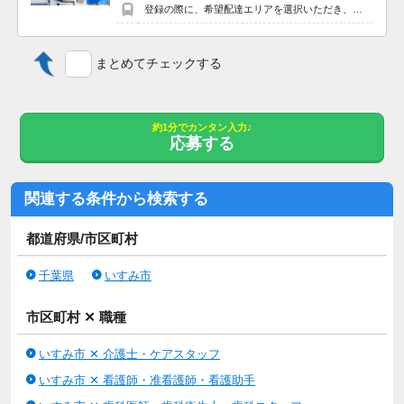
完備
登録の際に、希望配達エリアを選択いただき、そのエリアでの業務を委託します（業務委託）。
まとめてチェックする
学歴不問
ヘルパー2級以上尚可
普通自動車運転免許
約1分でカンタン入力♪
応募する
◆社員寮：単身用 なし、家族用 なし
◆有給休暇：あり
関連する条件から検索する
◆車通勤：車通勤可 無料駐車場あり、通勤手当全額支給（車通
勤の場合、1㎞あたり13円支給）
都道府県/市区町村
6:45～15:45の勤務は休憩60分
千葉県
いすみ市
10:00～19:00の勤務は休憩60分
11:45～21:00の勤務は休憩75分
20:45～7:00の勤務は休憩105分
市区町村 ✕ 職種
定年65歳
再雇用あり
いすみ市 ✕ 介護士・ケアスタッフ
退職金あり
いすみ市 ✕ 看護師・准看護師・看護助手
【年齢要件は雇用対策法 １号を適用の上、制限を設けていま