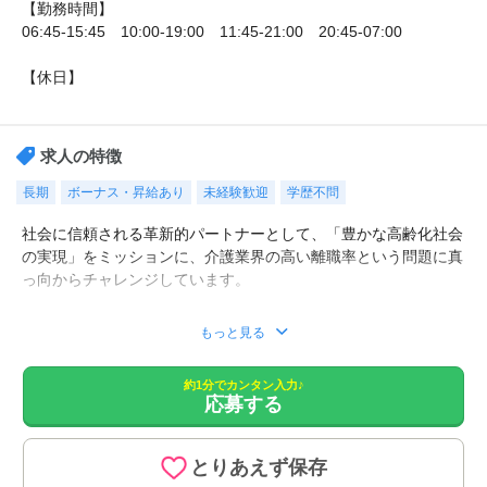
【勤務時間】
06:45-15:45 10:00-19:00 11:45-21:00 20:45-07:00
【休日】
シフト制
求人の特徴
長期
ボーナス・昇給あり
未経験歓迎
学歴不問
社会に信頼される革新的パートナーとして、「豊かな高齢化社会
の実現」をミッションに、介護業界の高い離職率という問題に真
っ向からチャレンジしています。
■お一人お一人のご希望の条件を、専任の担当がじっくり伺っ
もっと見る
て、お勧めの求人をご紹介致します。
■職場の雰囲気など、詳細な情報もご紹介。
約1分でカンタン入力♪
■面接対策や、履歴の添削など、転職活動を全面的にサポート！
応募する
■非公開の特別求人もございます。
■LINEでの転職相談も行っております。
とりあえず保存
【仕事内容】