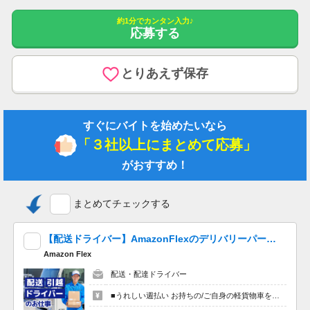
（初任者研修（ヘルパー2級））2,000円
約1分でカンタン入力♪
夜勤手当 5,000円／回・4回／月
応募する
処遇改善手当 37,000円
調整手当 4,686円～4,986円
特殊業務手当 15,000円
とりあえず保存
特定処遇手当 7,000円～7,000円
給与支払日 毎月末日締 翌月30日支払い
すぐにバイトを始めたいなら
昇給あり 年1回
「３社以上にまとめて応募」
賞与あり 前年度実績 年2回・2ヶ月分
がおすすめ！
【求人の特徴】
学歴不問/未経験者歓迎/昇給あり/40代活躍中/マイカー通勤可/社
内禁煙/育児休暇あり/女性活躍中/無資格歓迎
まとめてチェックする
【特記事項】
【配送ドライバー】AmazonFlexのデリバリーパートナーを大量募集中！ 夕方以降４時間程度最大10,200円の報酬も可能!※単発OK！嬉しい「週払い」！
特養29名、ショート5名の入所定員の地域密着型特養（ユニット
Amazon Flex
型）においての介護業務です。無資格・未経験・ブランクのある
方でも歓迎しています
配送・配達ドライバー
無資格・未経験歓迎♪ユニット型特養でのお仕事です
■うれしい週払い お持ちの/ご自身の軽貨物車を使用する場合、４時間程度で最大9,600円。夕方以降の稼働※だと４時間程度で最大10,200円の報酬が獲得可能！給与ではなく、委託業務に応じた報酬をお支払いする業務委託のお仕事です。うれしい週払い。 ※関東圏4-6月に１8時以降稼働した場合を想定。地域により異なります ※報酬は規約にしたがい配達完了の15日後に支払いますが、可能な場合は、より早く、週払いで前週稼働分をお支払いします。 登録の際に、希望配達エリアを選択いただき、そのエリアでの業務を委託します（業務委託）。
無資格可,未経験OK,車通勤OK,ブランクOK,産休・育休,社会保険