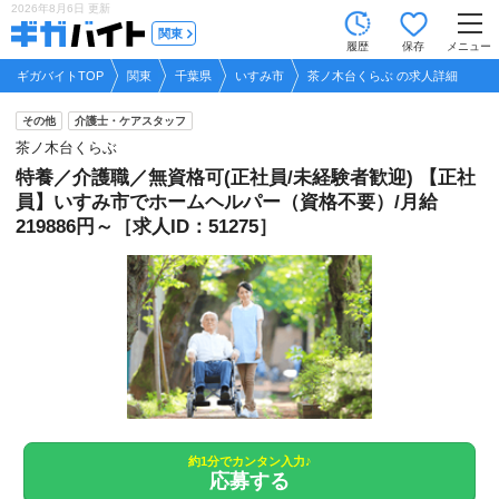
2026年8月6日
更新
tog
関東
履歴
保存
メニュー
nav
ギガバイトTOP
関東
千葉県
いすみ市
茶ノ木台くらぶ の求人詳細
その他
介護士・ケアスタッフ
茶ノ木台くらぶ
特養／介護職／無資格可(正社員/未経験者歓迎) 【正社
員】いすみ市でホームヘルパー（資格不要）/月給
219886円～［求人ID：51275］
約1分でカンタン入力♪
応募する