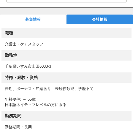
特養＜地域に根ざした老人施設＞でのお仕事です
募集情報
会社情報
・入居者の介護全般（食事・入浴・排泄）等
・レクリエーション実施
職種
・行事実施
・清掃業務・洗濯業務
介護士・ケアスタッフ
・記録等の事務
・その他付随する業務をお願いします。
勤務地
特別養護老人ホームで働く介護職は、高齢者や障がい者の日常生
活の自立を支援するサービス提供を中心に行います。
千葉県いすみ市山田6033-3
特徴・経験・資格
食事・入浴・排泄などの生活全般にわたって必要な介助を行うだ
長期、ボーナス・昇給あり、未経験歓迎、学歴不問
けでなく、散歩や買い物の援助、行事やレクリエーションの実
施、利用者の家族の介護方法のアドバイスを行うことも大切な仕
年齢要件: ～ 65歳
事です。
日本語ネイティブレベルの方に限る
勤務期間
【勤務時間】
勤務期間：長期
06:45-15:45