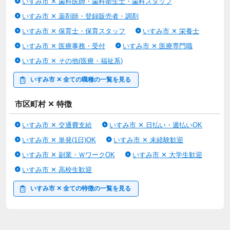
いすみ市 ✕ 歯科医師・歯科衛生士・歯科スタッフ
す】
いすみ市 ✕ 薬剤師・登録販売者・調剤
本求人はライフワンズ株式会社が掲載している人材紹介求人で
いすみ市 ✕ 保育士・保育スタッフ
いすみ市 ✕ 栄養士
す。
職業紹介事業者名：ライフワンズ株式会社
いすみ市 ✕ 医療事務・受付
いすみ市 ✕ 医療専門職
事業許可番号：13-ユ-303765
いすみ市 ✕ その他(医療・福祉系)
いすみ市 ✕ 全ての職種の一覧を見る
情報提供元：
Workgate(ワークゲート株式会社)
市区町村 ✕ 特徴
いすみ市 ✕ 交通費支給
いすみ市 ✕ 日払い・週払いOK
いすみ市 ✕ 単発(1日)OK
いすみ市 ✕ 未経験歓迎
いすみ市 ✕ 副業・ＷワークOK
いすみ市 ✕ 大学生歓迎
いすみ市 ✕ 高校生歓迎
いすみ市 ✕ 全ての特徴の一覧を見る