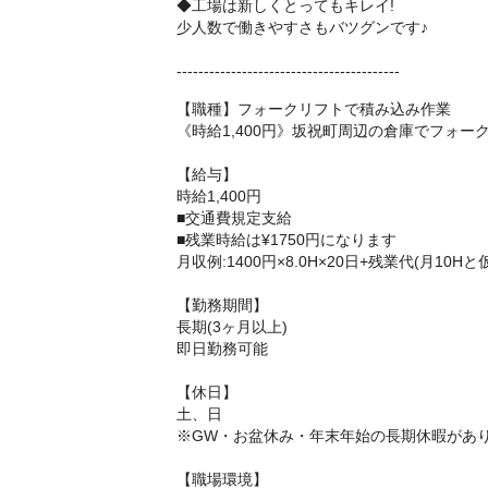
◆工場は新しくとってもキレイ!
少人数で働きやすさもバツグンです♪
-----------------------------------------
【職種】フォークリフトで積み込み作業
《時給1,400円》坂祝町周辺の倉庫でフォー
【給与】
時給1,400円
■交通費規定支給
■残業時給は¥1750円になります
月収例:1400円×8.0H×20日+残業代(月10Hと仮定
【勤務期間】
長期(3ヶ月以上)
即日勤務可能
【休日】
土、日
※GW・お盆休み・年末年始の長期休暇があ
【職場環境】