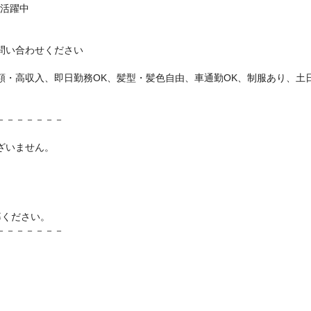
代活躍中
問い合わせください
額・高収入、即日勤務OK、髪型・髪色自由、車通勤OK、制服あり、土
－－－－－－－
。
ざいません。
、
募ください。
－－－－－－－