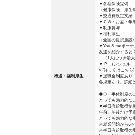
▼各種保険完備
（健康保険、厚生
▼交通費規定支給
▼ＧＷ・お盆・年
▼制服貸与
▼福利厚生
（全国の提携施設
▼You & meボー
友達を紹介すると
（1人につき最大
▼ P−コンシェル
> [詳しくはこちら](* 
待遇・福利厚生
▼退職金制度あり
各規定あり。詳細
◆◇ 半休制度の
とっても魅力的な
▼半日有給取得制
午前、午後だけ予
とっても魅力的な
※就業開始から6
※半日有給取得の場