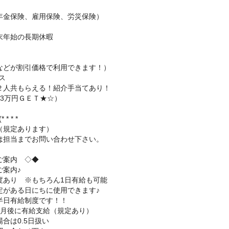
年金保険、雇用保険、労災保険）
末年始の長期休暇
などが割引価格で利用できます！）
ナス
２人共もらえる！紹介手当てあり！
3万円ＧＥＴ★☆）
* * *
（規定あります）
は担当までお問い合わせ下さい。
ご案内 ◇◆
ご案内♪
度あり ※もちろん1日有給も可能
定がある日にちに使用できます♪
半日有給制度です！！
ヶ月後に有給支給（規定あり）
合は0.5日扱い