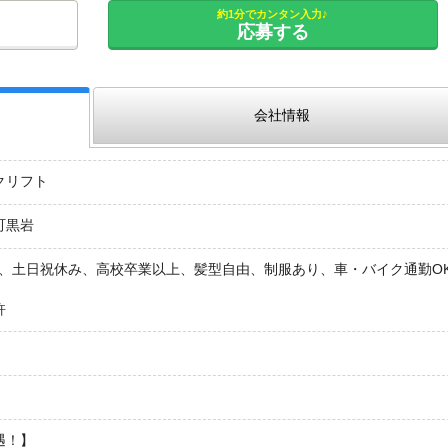
約1分でカンタン入力♪
応募する
会社情報
クリフト
町黒岩
K、土日祝休み、高校卒業以上、髪型自由、制服あり、車・バイク通勤O
許
円
遇！】