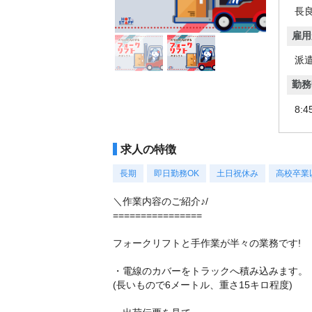
長
雇用
派
勤務
8:4
求人の特徴
長期
即日勤務OK
土日祝休み
高校卒業
＼作業内容のご紹介♪/
================
フォークリフトと手作業が半々の業務です!
・電線のカバーをトラックへ積み込みます。
(長いもので6メートル、重さ15キロ程度)