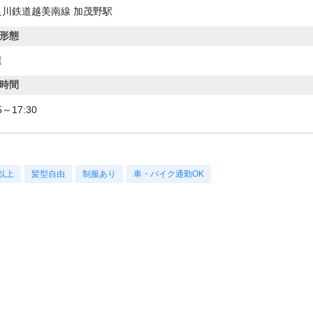
良川鉄道越美南線 加茂野駅
形態
遣
時間
5～17:30
以上
髪型自由
制服あり
車・バイク通勤OK