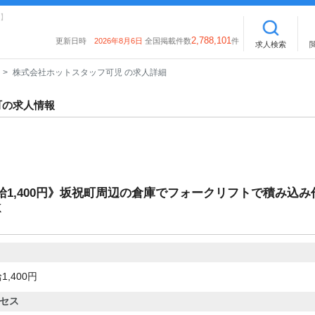
】
2,788,101
更新日時
2026年8月6日
全国掲載件数
件
求人検索
株式会社ホットスタッフ可児 の求人詳細
町の求人情報
時給1,400円》坂祝町周辺の倉庫でフォークリフトで積み込み
K
1,400円
セス