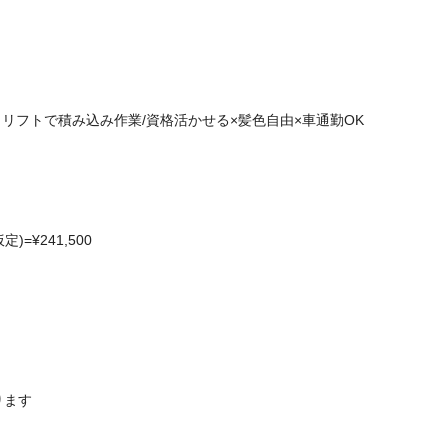
クリフトで積み込み作業/資格活かせる×髪色自由×車通勤OK
)=¥241,500
ります