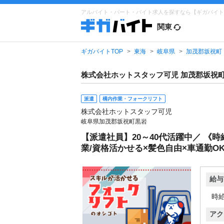
アルバイト・パート・バイト求人を探すなら【ギガバイト
関東
ギガバイトTOP
東海
岐阜県
加茂郡坂祝町
株式会社ホットスタッフ可児 加茂郡坂祝
派遣
構内作業・フォークリフト
株式会社ホットスタッフ可児
岐阜県加茂郡坂祝町黒岩
【派遣社員】20～40代活躍中／ 《
業/資格活かせる×髪色自由×車通勤O
給与
時給
アク