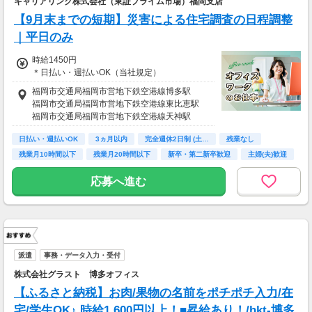
キャリアリンク株式会社（東証プライム市場）福岡支店
【9月末までの短期】災害による住宅調査の日程調整
｜平日のみ
時給1450円
＊日払い・週払いOK（当社規定）
福岡市交通局福岡市営地下鉄空港線博多駅
福岡市交通局福岡市営地下鉄空港線東比恵駅
福岡市交通局福岡市営地下鉄空港線天神駅
日払い・週払いOK
3ヵ月以内
完全週休2日制 (土…
残業なし
残業月10時間以下
残業月20時間以下
新卒・第二新卒歓迎
主婦(夫)歓迎
シニア歓迎
応募へ進む
派遣
事務・データ入力・受付
株式会社グラスト 博多オフィス
【ふるさと納税】お肉/果物の名前をポチポチ入力/在
宅/学生OK♪ 時給1,600円以上！■昇給あり！/hkt-博多