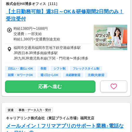
株式会社H4博多オフィス［111］
【土日勤務可能】週3日～OK＆研修期間2日間のみ！
受注受付
時給1380円〜1688円
交通費：一部支給
時給1,380円+交通費別途支給
（支給上限額：15,000円まで/月）
福岡市交通局福岡市営地下鉄空港線博多駅
JR西日本JR博多南線博多駅
JR九州JR鹿児島本線(下関・門司港〜博多)博多
駅
日払い・週払いOK
長期
シフト制
フレックスタイム制
副業・ＷワークOK
週1日からOK
未経験歓迎
主婦(夫)歓迎
シニア歓迎
応募へ進む
派遣
事務・データ入力・受付
キャリアリンク株式会社（東証プライム市場）福岡支店
メールメイン！フリマアプリのサポート業務♪電話な