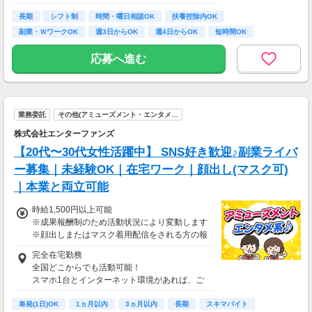
【時給詳細】
平日)1300円
長期
シフト制
時間・曜日相談OK
扶養控除内OK
土日祝)1420円
副業・ＷワークOK
週3日からOK
週4日からOK
短時間OK
16時前退社OK
・年末年始手当：12/30～1/4の間に1日3.75h以
応募へ進む
上勤務で下記支給
12/31～1/3が1日5000円
12/30と1/4が1日2500円
業務委託
その他(アミューズメント・エンタメ…
株式会社エンターファンズ
【20代〜30代女性活躍中】 SNS好き歓迎♪副業ライバ
ー募集｜未経験OK｜在宅ワーク｜顔出し(マスク可)
｜本業と両立可能
時給1,500円以上可能
※成果報酬制のため活動状況により変動します
※顔出しまたはマスク着用配信をされる方の報
酬基準となります
完全在宅勤務
【収入例】
全国どこからでも活動可能！
■事務職Aさん（週3日・月50時間程度）
スマホ1台とインターネット環境があれば、ご
月収8万円～15万円
自宅からスタートできます。
■営業職Bさん（週4日・月80時間程度）
単発(1日)OK
通勤時間ゼロだから、本業やプライベートとの
1ヵ月以内
3ヵ月以内
長期
スキマバイト
月収15万円～25万円