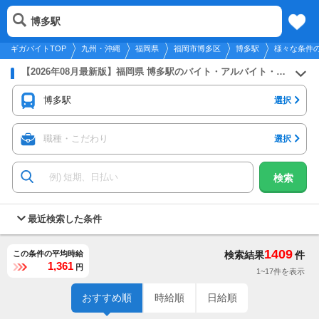
2026年8月9日
更新
tog
博多駅
九州・沖縄
履歴
保存
メニュー
nav
ギガバイトTOP
九州・沖縄
福岡県
福岡市博多区
博多駅
様々な条件
【2026年08月最新版】福岡県 博多駅のバイト・アルバイト・パートの求人募集情報
博多駅
選択
職種・こだわり
選択
検索
最近検索した条件
1409
この条件の平均時給
検索結果
件
1,361
円
1~17件を表示
おすすめ順
時給順
日給順