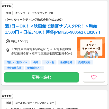
派遣
キャンペーン・サンプリング・PR
パーソルマーケティング株式会社(ks1cp02)
週3日～OK！＜映画館で動画サブスクPR！＞時給
1,500円＋日払いOK！博多|PMK26-9005617/18107 !
時給 1,500円
JR鹿児島本線博多駅(徒歩1分) / JR博多南線博
多駅(徒歩1分) / 福岡市空港線祇園駅(徒歩10分)
日払い・週払いOK
長期
シフト制
未経験歓迎
交通費支給
社会保険完備
研修制度あり
応募へ進む
派遣
コールセンター・テレアポインター