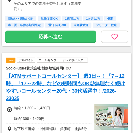
給与ではなく、委託業務に応じた報酬をお支払
そのエリアでの業務を委託します（業務委
いする業務委託のお仕事です。うれしい週払
託）。
い。
日払い・週払いOK
単発(1日)OK
1週間以内
1ヵ月以内
長期
※九州エリアで4-6月に１8時以降稼働した場合
春・夏・冬休み期間限定
週1日からOK
未経験歓迎
フリーター歓迎
を想定。地域により異なります
※報酬は規約にしたがい配達完了の15日後に支
応募へ進む
払いますが、可能な場合は、より早く、週払い
で前週稼働分をお支払いします。
登録の際に、希望配達エリアを選択いただき、
そのエリアでの業務を委託します（業務委
new
アルバイト
コールセンター・テレアポインター
託）。
SocioFuture株式会社 博多地域共同HOC
【ATMサポートコールセンター】 週3日～！「7～12
時」「17～22時」などの短時間もOK◎無理なく続け
やすいコールセンター20代・30代活躍中！/2026-
23035
時給：1,300～1,420円
時給1300～1420円
★交通費規定支給
地下鉄空港線 中洲川端駅 呉服町 徒歩5分