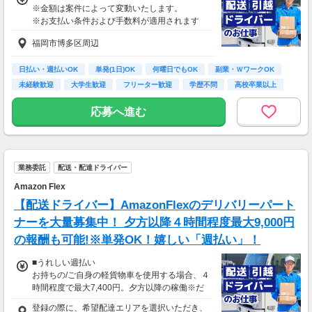
※金額は案件によって変動いたします。
※お支払い条件および手数料が適用されます
福岡市博多区周辺
日払い・週払いOK
単発(1日)OK
何曜日でもOK
副業・ＷワークOK
未経験歓迎
大学生歓迎
フリーター歓迎
学歴不問
高校卒業以上
応募へ進む
業務委託
配送・配達ドライバー
Amazon Flex
【配送ドライバー】AmazonFlexのデリバリーパート
ナーを大量募集中！ 夕方以降４時間程度最大9,000円
の報酬も可能!※単発OK！嬉しい「週払い」！
■うれしい週払い
お持ちの/ご自身の軽貨物車を使用する場合、４
時間程度で最大7,400円。夕方以降の稼働※だ
と４時間程度で最9,000円の報酬が獲得可能！
登録の際に、希望配達エリアを選択いただき、