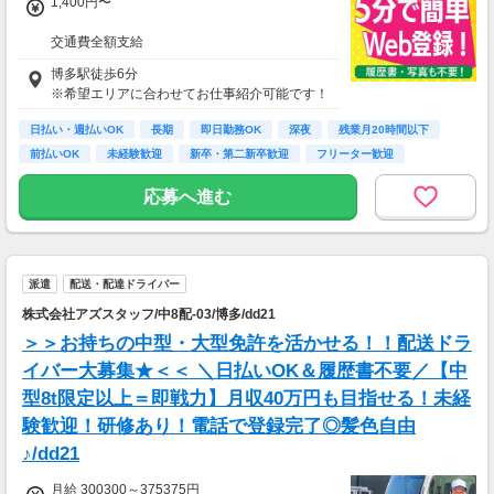
1,400円〜
交通費全額支給
即払い制度有
博多駅徒歩6分
※希望エリアに合わせてお仕事紹介可能です！
日払い・週払いOK
長期
即日勤務OK
深夜
残業月20時間以下
前払いOK
未経験歓迎
新卒・第二新卒歓迎
フリーター歓迎
応募へ進む
派遣
配送・配達ドライバー
株式会社アズスタッフ/中8配-03/博多/dd21
＞＞お持ちの中型・大型免許を活かせる！！配送ドラ
イバー大募集★＜＜ ＼日払いOK＆履歴書不要／【中
型8t限定以上＝即戦力】月収40万円も目指せる！未経
験歓迎！研修あり！電話で登録完了◎髪色自由
♪/dd21
月給 300300～375375円