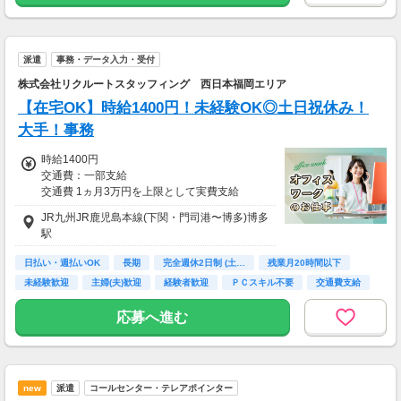
派遣
事務・データ入力・受付
株式会社リクルートスタッフィング 西日本福岡エリア
【在宅OK】時給1400円！未経験OK◎土日祝休み！
大手！事務
時給1400円
交通費：一部支給
交通費 1ヵ月3万円を上限として実費支給
JR九州JR鹿児島本線(下関・門司港〜博多)博多
月収例 23万2750円 時給1400円×実働8h×週5日
駅
×4週+残業5h
※月収例を保証するものではありません。
日払い・週払いOK
長期
完全週休2日制 (土…
残業月20時間以下
※給与即受取りサービス利用可（利用条件有）
未経験歓迎
主婦(夫)歓迎
経験者歓迎
ＰＣスキル不要
交通費支給
ha_rs_001
応募へ進む
new
派遣
コールセンター・テレアポインター