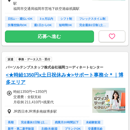
【収入例】
駅
●週3日/6h～の場合
福岡市交通局福岡市営地下鉄空港線祇園駅
☆時給1,300円×6h×15日勤務＝【月収11万7,00
福岡市交通局福岡市営地下鉄空港線天神駅
0円】
日払い・週払いOK
3ヵ月以内
シフト制
フレックスタイム制
☆時給1,600円×6h×15日勤務＝【月収14万4,00
扶養控除内OK
週1日からOK
短時間OK
完全週休2日制 (土…
0円】
残業月20時間以下
応募へ進む
●週5日/フルタイムの場合
☆時給1,300円×8h×22日勤務＝【月収22万8,80
0円】
☆時給1,600円×8h×22日勤務＝【月収28万1,60
0円】
派遣
事務・データ入力・受付
パーソルテンプスタッフ株式会社福岡コーディネートセンター
★お給料は嬉しい週払い/月3回払いOK♪
※経験・業務内容により異なります。
<★時給1350円x土日祝休み★>サポート事務☆＊｜博
多エリア
時給1350円〜1350円
交通費：全額支給
月収例 211,410円+残業代
JR西日本JR博多南線博多駅
長期
完全週休2日制 (土…
残業月20時間以下
未経験歓迎
新卒・第二新卒歓迎
主婦(夫)歓迎
ブランクOK
交通費支給