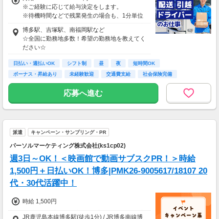
※ご経験に応じて給与決定をします。
※待機時間などで残業発生の場合も、1分単位
で残業代をお支払いします！
博多駅、吉塚駅、南福岡駅など
※研修・研修時給については面談時にお伝えし
☆全国に勤務地多数！希望の勤務地を教えてく
ます
ださい☆
＊交通費一部支給（案件による）
日払い・週払いOK
シフト制
昼
夜
短時間OK
ボーナス・昇給あり
未経験歓迎
交通費支給
社会保険完備
応募へ進む
派遣
キャンペーン・サンプリング・PR
パーソルマーケティング株式会社(ks1cp02)
週3日～OK！＜映画館で動画サブスクPR！＞時給
1,500円＋日払いOK！博多|PMK26-9005617/18107 20
代・30代活躍中！
時給 1,500円
JR鹿児島本線博多駅(徒歩1分) / JR博多南線博