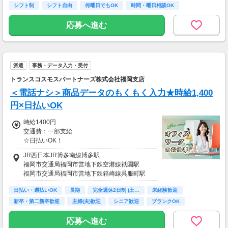
両立もラクラク♪
シフト制
シフト自由
何曜日でもOK
時間・曜日相談OK
■主婦Cさん（月100時間程度）
月収20万円以上
応募へ進む
現在活躍中のライバーの多くは会社員や主婦の
方。
本業や家庭と両立しながら副業として活動され
ています。
派遣
事務・データ入力・受付
トランスコスモスパートナーズ株式会社福岡支店
＜電話ナシ＞商品データのもくもく入力★時給1,400
円×日払いOK
時給1400円
交通費：一部支給
☆日払いOK！
・交通費別途支給
JR西日本JR博多南線博多駅
福岡市交通局福岡市営地下鉄空港線祇園駅
福岡市交通局福岡市営地下鉄箱崎線呉服町駅
日払い・週払いOK
長期
完全週休2日制 (土…
未経験歓迎
新卒・第二新卒歓迎
主婦(夫)歓迎
シニア歓迎
ブランクOK
交通費支給
応募へ進む