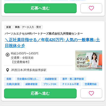
社会保険完備
応募へ進む
派遣
事務・データ入力・受付
パーソルエクセルHRパートナーズ株式会社九州登録センター
＼正社員目指せる／年収420万円↑人気の一般事務♪土
日祝休☆彡
時給1450円〜1450円
交通費：全額支給
【交通費備考】
※当社規定あり
JR西日本JR博多南線博多駅
給料UPしました！ kkw_bcov2106
長期
完全週休2日制 (土…
未経験歓迎
新卒・第二新卒歓迎
主婦(夫)歓迎
経験者歓迎
ブランクOK
ＰＣスキル不要
交通費支給
応募へ進む