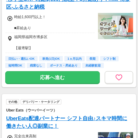
区-ふるさと納税
時給1,600円以上！
■昇給あり
※給与は経験・能力により異なります
福岡県福岡市博多区
■支払方法選べます
【最寄駅】
日払い・週払い・月払い
・鹿児島本線博多駅
どれでも自由に選べます!!
日払い・週払いOK
・福岡市営空港線博多駅
単発(1日)OK
1ヵ月以内
長期
シフト制
（規定あり/稼働分）
・博多博多南線駅
短時間OK
残業なし
ボーナス・昇給あり
未経験歓迎
-------------
応募へ進む
<月収例>
■週2日×フルタイム8hの場合
時給1,600円×8h×12日=153,600円
その他
デリバリー・ケータリング
■週5日×フルタイム8hの場合
Uber Eats（ウーバーイーツ）
時給1,600円×8h×22日=281,600円
UberEats配達パートナー シフト自由♪スキマ時間に
働きたい人◎副業に！
完全出来高制