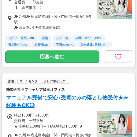
交通費：一部支給
【 給与備考 】
◎日払いOK
JR九州JR鹿児島本線(下関・門司港〜博多)博多
お給料発生後にケータイ・スマホからのらくら
駅
く申請で
JR西日本JR博多南線博多駅
自分の好きなタイミングで給与引き落としが可
JR九州JR鹿児島本線(下関・門司港〜博多)博多
能♪
日払い・週払いOK
駅
長期
シフト制
副業・ＷワークOK
※規定あり
週1日からOK
短時間OK
平日休みOK
完全週休2日制 (土…
【 交通費備考 】
残業なし
応募へ進む
★すべてのお仕事で
別途交通費を支給させていただきます♪
※規定あり
※詳細は面談時にお伝えします
派遣
コールセンター・テレアポインター
株式会社ラブキャリア福岡オフィス
マニュアル完備で安心♪受電のみの落とし物受付★未
経験もOK◎
時給1300円〜1600円
交通費：一部支給
★ 高時給1,300円～！MAX時給1,600円 ★
JR九州JR鹿児島本線(下関・門司港〜博多)博多