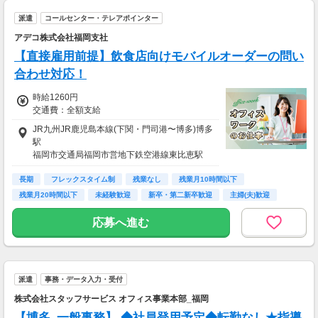
派遣
コールセンター・テレアポインター
アデコ株式会社福岡支社
【直接雇用前提】飲食店向けモバイルオーダーの問い
合わせ対応！
時給1260円
交通費：全額支給
JR九州JR鹿児島本線(下関・門司港〜博多)博多
駅
福岡市交通局福岡市営地下鉄空港線東比恵駅
福岡市交通局福岡市営地下鉄空港線祇園駅
長期
フレックスタイム制
残業なし
残業月10時間以下
残業月20時間以下
未経験歓迎
新卒・第二新卒歓迎
主婦(夫)歓迎
交通費支給
応募へ進む
派遣
事務・データ入力・受付
株式会社スタッフサービス オフィス事業本部_福岡
【博多_一般事務】 ◆社員登用予定◆転勤なし★指導