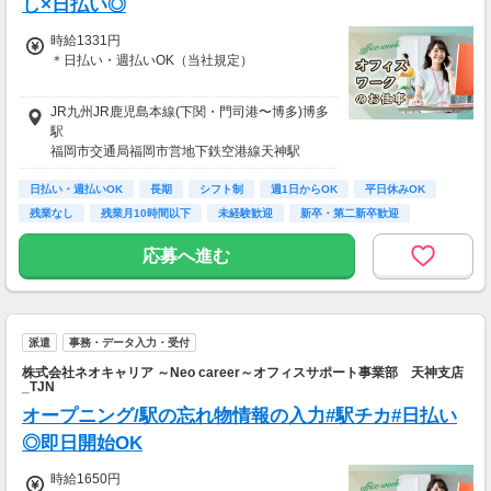
し×日払い◎
時給1331円
＊日払い・週払いOK（当社規定）
＝＝＝＝＝＝＝＝＝＝＝＝＝＝＝＝＝＝＝＝
JR九州JR鹿児島本線(下関・門司港〜博多)博多
時給1331円×1日8h×月20日勤務の場合…
駅
＼ 月収例：21万2960円 ／
福岡市交通局福岡市営地下鉄空港線天神駅
お給料は月末〆翌15日支払いです♪
福岡市交通局福岡市営地下鉄七隈線天神南駅
◎最短で翌日に支給！
日払い・週払いOK
長期
シフト制
週1日からOK
平日休みOK
◎好きなタイミングでまとめて申請できるの
残業なし
残業月10時間以下
未経験歓迎
新卒・第二新卒歓迎
で、
日払いも週払いも選択可能です！
応募へ進む
派遣
事務・データ入力・受付
株式会社ネオキャリア ～Neo career～オフィスサポート事業部 天神支店
_TJN
オープニング/駅の忘れ物情報の入力#駅チカ#日払い
◎即日開始OK
時給1650円