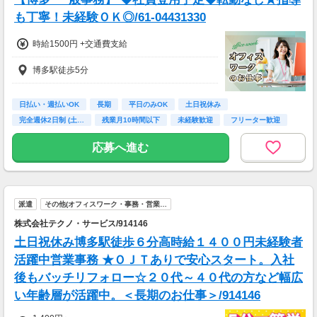
も丁寧！未経験ＯＫ◎/61-04431330
時給1500円 +交通費支給
博多駅徒歩5分
日払い・週払いOK
長期
平日のみOK
土日祝休み
完全週休2日制 (土…
残業月10時間以下
未経験歓迎
フリーター歓迎
高校卒業以上
応募へ進む
派遣
その他(オフィスワーク・事務・営業…
株式会社テクノ・サービス/914146
土日祝休み博多駅徒歩６分高時給１４００円未経験者
活躍中営業事務 ★ＯＪＴありで安心スタート。入社
後もバッチリフォロー☆２０代～４０代の方など幅広
い年齢層が活躍中。＜長期のお仕事＞/914146