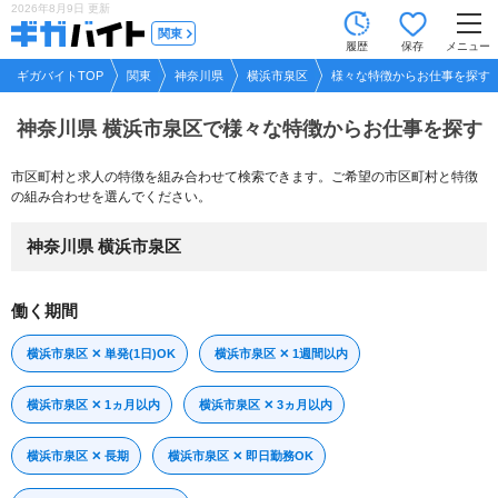
2026年8月9日
更新
tog
関東
履歴
保存
メニュー
nav
ギガバイトTOP
関東
神奈川県
横浜市泉区
様々な特徴からお仕事を探す
神奈川県 横浜市泉区で
様々な特徴からお仕事を探す
市区町村と求人の特徴を組み合わせて検索できます。ご希望の市区町村と特徴
の組み合わせを選んでください。
神奈川県 横浜市泉区
働く期間
横浜市泉区 ✕ 単発(1日)OK
横浜市泉区 ✕ 1週間以内
横浜市泉区 ✕ 1ヵ月以内
横浜市泉区 ✕ 3ヵ月以内
横浜市泉区 ✕ 長期
横浜市泉区 ✕ 即日勤務OK