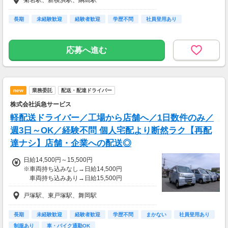
☆ご家庭への配送：1件170円
☆ポストへの投函：1件50円
┗1日150個程度の配送(予定)
長期
未経験歓迎
経験者歓迎
学歴不問
社員登用あり
⇒1日22,500円の想定売上
※案件により変動あり
応募へ進む
＼未経験者も安心♪最低保証制度あり／
￣￣￣￣￣￣￣￣￣￣￣￣￣￣￣￣￣
最低保証：日額15,000円～25,00
new
業務委託
配送・配達ドライバー
株式会社浜急サービス
軽配送ドライバー／工場から店舗へ／1日数件のみ／
週3日～OK／経験不問 個人宅配より断然ラク【再配
達ナシ】店舗・企業への配送◎
日給14,500円～15,500円
※車両持ち込みなし→日給14,500円
車両持ち込みあり→日給15,500円
戸塚駅、東戸塚駅、舞岡駅
＜月収例＞
月収29.4万円
60代／月21日稼働／残業0時間／
長期
未経験歓迎
経験者歓迎
学歴不問
まかない
社員登用あり
車両持ち込みなし
制服あり
車・バイク通勤OK