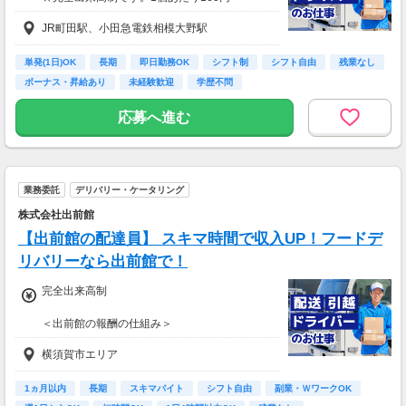
☆昇給あり
JR町田駅、小田急電鉄相模大野駅
＜平均月収＞
30代／月収90万円超えも可能
単発(1日)OK
長期
即日勤務OK
シフト制
シフト自由
残業なし
ボーナス・昇給あり
未経験歓迎
学歴不問
＜配達するほど収入アップ！＞
稼ぎたい方には多く荷物をお任せします。
応募へ進む
業務委託
デリバリー・ケータリング
株式会社出前館
【出前館の配達員】 スキマ時間で収入UP！フードデ
リバリーなら出前館で！
完全出来高制
＜出前館の報酬の仕組み＞
基本報酬 ＋ ブースト
横須賀市エリア
※ブーストとは配達距離、曜日や時間帯、天候
などを考慮して上乗せされる報酬の名称です。
1ヵ月以内
長期
スキマバイト
シフト自由
副業・ＷワークOK
【報酬例】