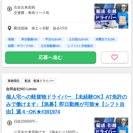
完全出来高制
交通費：車両リース有
月給300,000円～800,000円（想定年収360,000
横須賀線 保土ヶ谷駅 徒歩15分
万円～6,000,000万円）
リーダー業務を業務をおこなってくださるかた
長期
即日勤務OK
平日のみOK
土日祝のみOK
何曜日でもOK
配達品質、評価などにより半年に一回昇級審査
副業・ＷワークOK
土日祝勤務OK
シフト1ヶ月毎提出
完全週休2日制 (土…
例:宅配1個155円×130個＝20,150円（スタート
応募へ進む
価格経験によっても変動あり）
20,150円×23日＝463,450円
企業配 日当16000円 土日祝休み
16000円×20日=320000万
業務委託
配送・配達ドライバー
合同会社NO Limite
個人宅への軽貨物ドライバー 【未経験OK】AT免許の
みで働けます♪【急募】即日勤務が可能★【シフト自
由】週４ｰOK★#391974
日給20000円～
☆完全出来高制です。1個あたり160円～