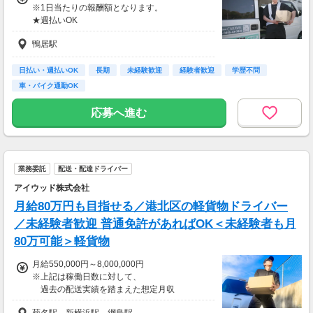
※1日当たりの報酬額となります。
★週払いOK
お気軽にご相談ください♪
鴨居駅
★繁忙期には
インセンティブの支給もあり！
日払い・週払いOK
長期
未経験歓迎
経験者歓迎
学歴不問
⇒7/8～7/21までの2週間については
車・バイク通勤OK
＋6,600円（税込み）支給します◎
応募へ進む
＝＝＝＝＝＝＝＝＝＝＝
手数料やロイヤリティは
一切ありません！
この報酬をそのままお渡し♪
業務委託
配送・配達ドライバー
＝＝＝＝＝＝＝＝＝＝＝
アイウッド株式会社
＜収入例＞
月給80万円も目指せる／港北区の軽貨物ドライバー
月収45
／未経験者歓迎 普通免許があればOK＜未経験者も月
80万可能＞軽貨物
月給550,000円～8,000,000円
※上記は稼働日数に対して、
過去の配送実績を踏まえた想定月収
菊名駅、新横浜駅、綱島駅