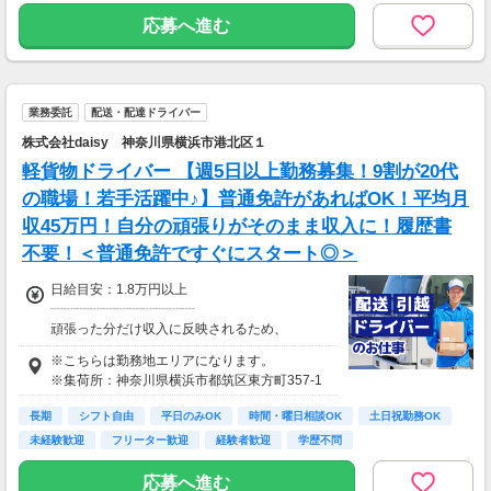
★最短4ヶ月でリーダー昇格の実績あり
応募へ進む
★1年以内で幹部に昇進したメンバーも在籍！
「月収50万円以上」を目指す方も
多数活躍しています！
→ 未経験からでもしっかり成長できる仕組み
と、
■その他にも豊富な案件あり！
長く安心して働ける環境が整っています。
￣￣￣￣￣￣￣￣￣￣￣￣￣￣
業務委託
配送・配達ドライバー
【車での配送】
株式会社daisy 神奈川県横浜市港北区１
⇒日給18,000円～27,000円以上！
軽貨物ドライバー 【週5日以上勤務募集！9割が20代
▶案件によっては日給27,000円超も可能！
の職場！若手活躍中♪】普通免許があればOK！平均月
▶安定して稼ぎたい方にピッタリ◎
収45万円！自分の頑張りがそのまま収入に！履歴書
【台車での配送】
不要！＜普通免許ですぐにスタート◎＞
⇒日給17,000円～24,000円！
日給目安：1.8万円以上
▶免許不要でスタートOK！
┈┈┈┈┈┈┈┈┈┈┈
▶未経験から高収入も目指せます！
頑張った分だけ収入に反映されるため、
未経験からでも高収入を目指せます！
※こちらは勤務地エリアになります。
※普通免許がない方もお気軽にご相談ください
※集荷所：神奈川県横浜市都筑区東方町357-1
◎
平均月収は45万円！
実際に、月収60万円以上を
長期
シフト自由
平日のみOK
時間・曜日相談OK
土日祝勤務OK
実現しているスタッフも在籍！
未経験歓迎
フリーター歓迎
経験者歓迎
学歴不問
【収入例】
応募へ進む
■24歳／未経験スタート・1年目