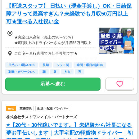
【配送スタッフ】 日払い（現金手渡し）OK・日給保
障アリって最高すぎん？未経験でも月収50万円以上
可★選べる入社祝い金
★完全出来高制（売上の90～95％）
★8割以上のドライバーさんが月収55万円以上
★支度金5～25万円補助あり（規定有）
ご自宅～直行直帰でお仕事可能です★
★選べる入社祝い金アリ
⇒「初回稼働1か月後に3万円」or「1年後に10
万円」or「2年後に20万円」選べます！
日払い・週払いOK
長期
シフト制
時間・曜日相談OK
副業・ＷワークOK
朝
昼
夕方
夜
1日100～130件程度配達する方がほとんど♪
ご都合にあわせてルートや個数は調整可能！
応募へ進む
※1日2万円保証の案件もあり！
【支払方法】
＊週払い可能（勤務の翌週にお支払い）
new
業務委託
配送・配達ドライバー
＊現金手渡し・日払いご相談OK
＊前払い制度あり（稼働分のみ）
株式会社ラストワンマイル・パートナーズ
＊確定申告支援あり
⭐【20代・30代稼いでます。】未経験から社長になる
【日収例】
夢お手伝いします｜大手宅配の軽貨物ドライバー｜初
売上2万1600円（1個160円×135個）×90％=約