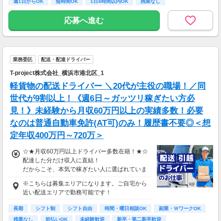
週1日からOK
短時間OK
1日4時間以内OK
残業なし
<空いた時間でサクッと稼ぎたいあなた
は・・・>
応募へ進む
■月報酬：約26,000円
■配達日数：13日
■平均配送件数：3件/日
■使用車両：自転車
業務委託
配送・配達ドライバー
＜ガッツリ稼ぎたいあなたは・・・＞
T-project株式会社_横浜市港北区_1
■月報酬：約211,000円
軽貨物の配送ドライバー ＼20代が主役の職場！／同
■配達日数：17日
■平均配送件数：19件/日
世代が9割以上！《週6日～ガッツリ稼ぎたい方必
■使用車両：バイク
見！》未経験から月収60万円以上の実績多数！必要
なのは普通自動車免許(AT可)のみ！履歴書不要◎＜想
週末のみ・夜間のみでもOK！スキマ時間を活か
して配達が可能！
定年収400万円～720万＞
もちろんガッツリ働きたい方も大歓迎です♪
あなたのライフスタイルに合わせて配達できま
☆★月収60万円以上ドライバー多数在籍！★☆
す！
配達した分だけ収入に直結！
だからこそ、本気で稼ぎたい人に選ばれていま
※上記は2026年6月の神奈川県の実績例です。
す。
※こちらは募集エリアになります。ご自宅から
あくまで例であり、報酬を保証するものではあ
＼＼特に、20代のスタッフが多数！／／
近い配送エリアで勤務可能です！
りません。
同世代同士、気軽に相談し合えたり、情報共有
※報酬はエリア・時間・注文状況等により異な
もしやすい環境です◎
長期
シフト制
シフト自由
時間・曜日相談OK
副業・ＷワークOK
ります。
残業なし
前払いOK
未経験歓迎
新卒・第二新卒歓迎