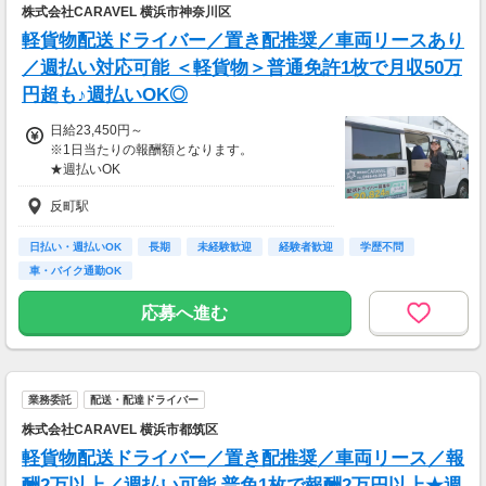
株式会社CARAVEL 横浜市神奈川区
軽貨物配送ドライバー／置き配推奨／車両リースあり
／週払い対応可能 ＜軽貨物＞普通免許1枚で月収50万
円超も♪週払いOK◎
日給23,450円～
※1日当たりの報酬額となります。
★週払いOK
お気軽にご相談ください♪
反町駅
★繁忙期には
インセンティブの支給もあり！
日払い・週払いOK
長期
未経験歓迎
経験者歓迎
学歴不問
⇒7/8～7/21までの2週間については
車・バイク通勤OK
＋6,600円（税込み）支給します◎
応募へ進む
＝＝＝＝＝＝＝＝＝＝＝
手数料やロイヤリティは
一切ありません！
この報酬をそのままお渡し♪
業務委託
配送・配達ドライバー
＝＝＝＝＝＝＝＝＝＝＝
株式会社CARAVEL 横浜市都筑区
＜収入例＞
軽貨物配送ドライバー／置き配推奨／車両リース／報
月収45
酬2万以上／週払い可能 普免1枚で報酬2万円以上★週