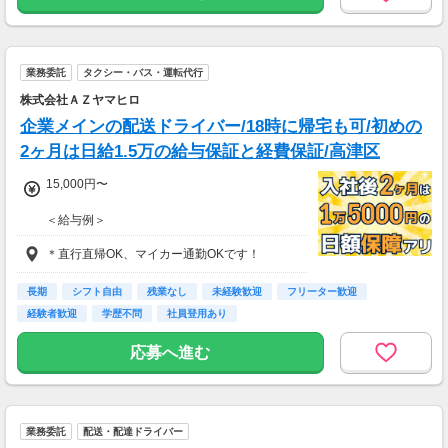
年収400万円
■25歳／未経験スタート・1年半
年収460万円
業務委託
タクシー・バス・運転代行
株式会社ＡＺヤマヒロ
■29歳／経験者・2年目
年収820万円
企業メインの配送ドライバー/18時に帰宅も可/初めの
2ヶ月は日給1.5万の給与保証と経費保証/高津区
15,000円〜
＜給与例＞
月収37万5000円＝日収1万5000円（120個で試
＊直行直帰OK、マイカー通勤OKです！
算）×25日稼働
月収30万円＝日収1万5000円（120個で試算）×
20日稼働
長期
シフト自由
残業なし
未経験歓迎
フリーター歓迎
経験者歓迎
学歴不問
社員登用あり
3ヶ月目以降は40万円~50万円稼いでいるスタ
ッフがほとんどです！
応募へ進む
業務委託
配送・配達ドライバー