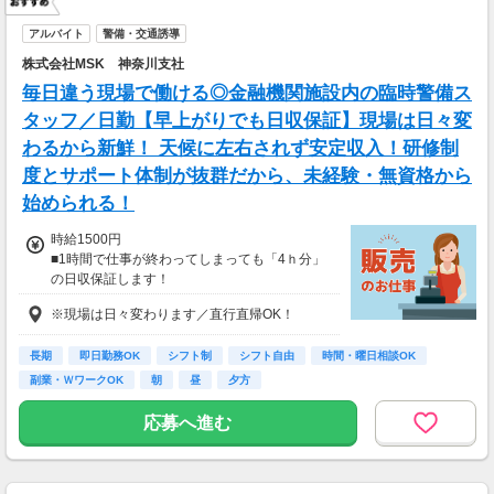
アルバイト
警備・交通誘導
株式会社MSK 神奈川支社
毎日違う現場で働ける◎金融機関施設内の臨時警備ス
タッフ／日勤【早上がりでも日収保証】現場は日々変
わるから新鮮！ 天候に左右されず安定収入！研修制
度とサポート体制が抜群だから、未経験・無資格から
始められる！
時給1500円
■1時間で仕事が終わってしまっても「4ｈ分」
の日収保証します！
※現場は日々変わります／直行直帰OK！
長期
即日勤務OK
シフト制
シフト自由
時間・曜日相談OK
副業・ＷワークOK
朝
昼
夕方
応募へ進む