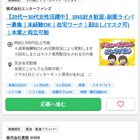
業務委託
その他(アミューズメント・エンタメ…
株式会社エンターファンズ
【20代〜30代女性活躍中】 SNS好き歓迎♪副業ライバ
ー募集｜未経験OK｜在宅ワーク｜顔出し(マスク可)
｜本業と両立可能
時給1,500円以上可能
※成果報酬制のため活動状況により変動します
※顔出しまたはマスク着用配信をされる方の報
酬基準となります
完全在宅勤務
【収入例】
全国どこからでも活動可能！
■事務職Aさん（週3日・月50時間程度）
スマホ1台とインターネット環境があれば、ご
月収8万円～15万円
自宅からスタートできます。
■営業職Bさん（週4日・月80時間程度）
単発(1日)OK
通勤時間ゼロだから、本業やプライベートとの
1ヵ月以内
3ヵ月以内
長期
スキマバイト
月収15万円～25万円
両立もラクラク♪
シフト制
シフト自由
何曜日でもOK
時間・曜日相談OK
■主婦Cさん（月100時間程度）
月収20万円以上
応募へ進む
現在活躍中のライバーの多くは会社員や主婦の
方。
本業や家庭と両立しながら副業として活動され
ています。
業務委託
配送・配達ドライバー
株式会社貴順 ※008