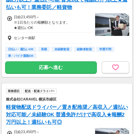
払いも可！業務委託／軽貨物
日給23,450円～
※1日当たりの報酬額となります。
★週払いOK
お気軽にご相談ください♪
センター南駅
★繁忙期には
インセンティブの支給もあり！
日払い・週払いOK
長期
未経験歓迎
経験者歓迎
学歴不問
⇒7/8～7/21までの2週間については
車・バイク通勤OK
＋6,600円（税込み）支給します◎
応募へ進む
＝＝＝＝＝＝＝＝＝＝＝
手数料やロイヤリティは
一切ありません！
この報酬をそのままお渡し♪
業務委託
配送・配達ドライバー
＝＝＝＝＝＝＝＝＝＝＝
株式会社CARAVEL 横浜市緑区
＜収入例＞
軽貨物配送ドライバー／置き配推奨／高収入／週払い
月収45
対応可能／未経験OK 普通免許だけで高収入★報酬2
万円以上！週払いも可◎
日給23,450円～