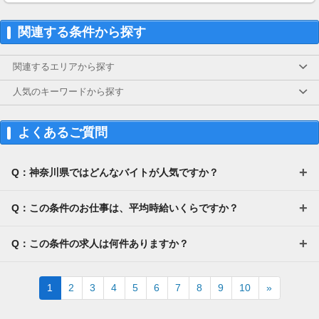
ΛΛΛΛΛΛΛΛΛΛΛ
※事務管理料(1万円/月)のみ、
関連する条件から探す
お支払いいただきます
セール期間の稼働は、
関連するエリアから探す
通常報酬に加えてインセ
人気のキーワードから探す
よくあるご質問
Q：神奈川県ではどんなバイトが人気ですか？
Q：この条件のお仕事は、平均時給いくらですか？
Q：この条件の求人は何件ありますか？
Next
1
2
3
4
5
6
7
8
9
10
»