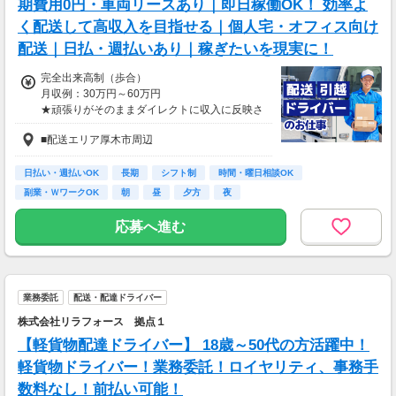
期費用0円・車両リースあり｜即日稼働OK！ 効率よ
1万9000円
く配送して高収入を目指せる｜個人宅・オフィス向け
【月額報酬例】
配送｜日払・週払いあり｜稼ぎたいを現実に！
売上65万2800円(1個160円×170個×24日)×90％
=58万7520円
完全出来高制（歩合）
※上記は一例です。
月収例：30万円～60万円
★頑張りがそのままダイレクトに収入に反映さ
れます！
■配送エリア厚木市周辺
★日払い・週払い・前払い制度あり（規定あ
り）
日払い・週払いOK
長期
シフト制
時間・曜日相談OK
副業・ＷワークOK
朝
昼
夕方
夜
応募へ進む
業務委託
配送・配達ドライバー
株式会社リラフォース 拠点１
【軽貨物配達ドライバー】 18歳～50代の方活躍中！
軽貨物ドライバー！業務委託！ロイヤリティ、事務手
数料なし！前払い可能！