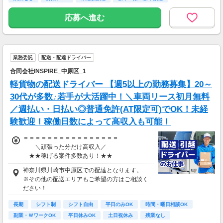
未経験の方でも、
▶ 月収30～60万円スタートが多数
応募へ進む
▶ 慣れてくれば、月収50万円超えも当たり前に
♪
▶ 本気で取り組めば、月収60万円以上も狙えま
す！
業務委託
配送・配達ドライバー
＜想定年収＞
合同会社INSPIRE_中原区_1
400万～720万
軽貨物の配送ドライバー 【週5以上の勤務募集】20～
＜月収モデル＞
30代が多数♪若手が大活躍中！＼車両リース初月無料
■ 未経験入社／1年目
／週払い・日払い◎普通免許(AT限定可)でOK！未経
月収50万円
（基本報酬＋インセンティブ）
験歓迎！稼働日数によって高収入も可能！
■ 経験者／フル稼働
＝＝＝＝＝＝＝＝＝＝＝＝＝＝＝＝
月収60万円以上
＼頑張った分だけ高収入／
★★稼げる案件多数あり！★★
※案件の組み合わせ・稼働日数・配送個数によ
＝＝＝＝＝＝＝＝＝＝＝＝＝＝＝＝
神奈川県川崎市中原区での配達となります。
り収入は変動
■大手宅配の配送
※その他の配送エリアもご希望の方はご相談く
￣￣￣￣￣￣￣￣￣
ださい！
▼キャリアアップのチャンスも多数！
⇒日給18,000円～35,000円！
￣￣￣￣￣￣￣￣￣￣￣￣￣￣￣￣￣
長期
シフト制
シフト自由
平日のみOK
時間・曜日相談OK
★女性リーダーも複数在籍！性別問わず働きや
安定した案件量があるので、
副業・ＷワークOK
平日休みOK
土日祝休み
残業なし
すい環境
しっかり稼ぎたい方にもオススメ◎