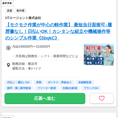
派遣
軽作業
UTエージェント株式会社
【モクモク作業が中心の軽作業】 最短当日面接可♪履
歴書なし！日払いOK！カンタンな組立や機械操作等
のシンプル作業《SbqkC》
月給248000円〜310000円
・月収例は勤務先・シフト・残業時間などによ
り変動します
勤務詳細：横浜市
・各種手当あり（残業手当、休出手当、深夜勤
通勤方法：車/バイク
務がある場合は深夜手当 など）
・昇給あり（昇格制度あり）
※構内の（無料）駐車場利用OK
日払い・週払いOK
※募集の勤務地は面接地の一例です。
長期
ボーナス・昇給あり
未経験歓迎
■日払い制度（新制度）※規定あり
ご希望の地域や条件などを伺いながらあなた
新卒・第二新卒歓迎
フリーター歓迎
主婦(夫)歓迎
ブランクOK
・最短5分で働いた分の給与を口座受取可能
に合ったお仕事をご紹介します！
・スマホからカンタン申請
学歴不問
応募へ進む
・1,000円単位で利用可能
■交通費 上限30,000円まで支給 ※会社規定有
り