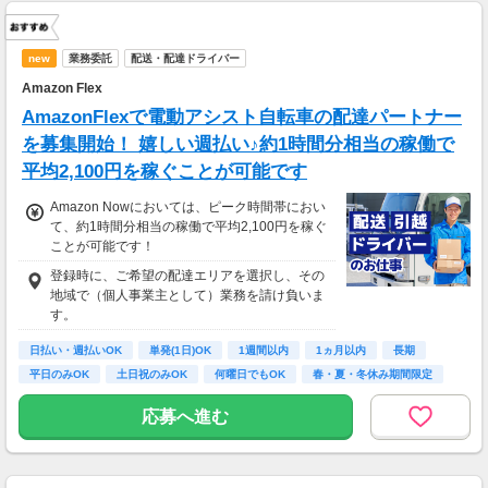
new
業務委託
配送・配達ドライバー
Amazon Flex
AmazonFlexで電動アシスト自転車の配達パートナー
を募集開始！ 嬉しい週払い♪約1時間分相当の稼働で
平均2,100円を稼ぐことが可能です
Amazon Nowにおいては、ピーク時間帯におい
て、約1時間分相当の稼働で平均2,100円を稼ぐ
ことが可能です！
登録時に、ご希望の配達エリアを選択し、その
地域で（個人事業主として）業務を請け負いま
す。
日払い・週払いOK
単発(1日)OK
1週間以内
1ヵ月以内
長期
平日のみOK
土日祝のみOK
何曜日でもOK
春・夏・冬休み期間限定
応募へ進む