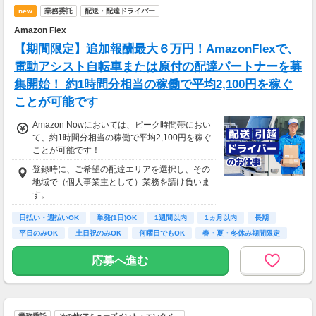
new
業務委託
配送・配達ドライバー
Amazon Flex
【期間限定】追加報酬最大６万円！AmazonFlexで、
電動アシスト自転車または原付の配達パートナーを募
集開始！ 約1時間分相当の稼働で平均2,100円を稼ぐ
ことが可能です
Amazon Nowにおいては、ピーク時間帯におい
て、約1時間分相当の稼働で平均2,100円を稼ぐ
ことが可能です！
登録時に、ご希望の配達エリアを選択し、その
地域で（個人事業主として）業務を請け負いま
す。
日払い・週払いOK
単発(1日)OK
1週間以内
1ヵ月以内
長期
平日のみOK
土日祝のみOK
何曜日でもOK
春・夏・冬休み期間限定
応募へ進む