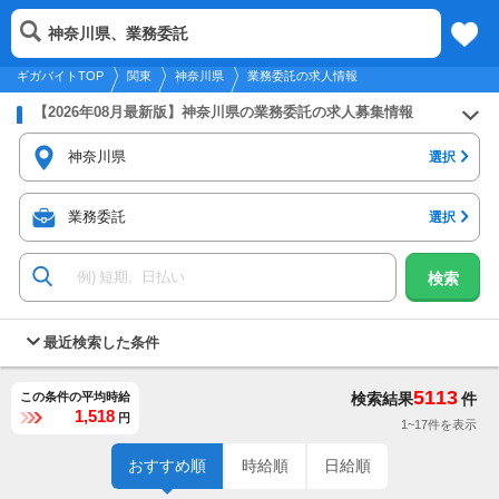
2026年8月9日
更新
tog
神奈川県、業務委託
関東
履歴
保存
メニュー
nav
ギガバイトTOP
関東
神奈川県
業務委託の求人情報
【2026年08月最新版】神奈川県の業務委託の求人募集情報
神奈川県
選択
業務委託
選択
検索
最近検索した条件
5113
この条件の平均時給
検索結果
件
1,518
円
1~17件を表示
おすすめ順
時給順
日給順