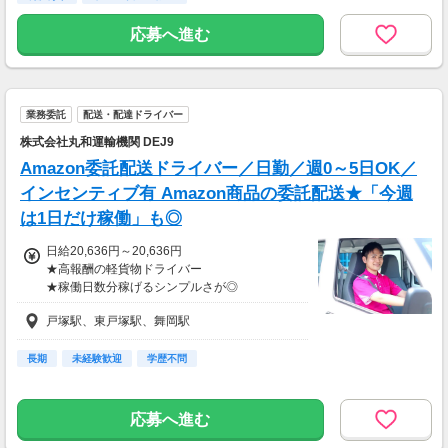
月収32.2万円
応募へ進む
60代／月23日稼働／残業0時間／
車両持ち込みなし
◎週3日以上の稼働でOK！
業務委託
配送・配達ドライバー
希望の収入額やライフスタイルに
合わせて稼働していただければO
株式会社丸和運輸機関 DEJ9
Amazon委託配送ドライバー／日勤／週0～5日OK／
インセンティブ有 Amazon商品の委託配送★「今週
は1日だけ稼働」も◎
日給20,636円～20,636円
★高報酬の軽貨物ドライバー
★稼働日数分稼げるシンプルさが◎
戸塚駅、東戸塚駅、舞岡駅
しかも…
・加盟金⇒0円！
・斡旋料⇒0円！
長期
未経験歓迎
学歴不問
・仲介手数料⇒0円！
・ロイヤリティ一切なし！
応募へ進む
だから【最大月45万近く】の報酬も！！