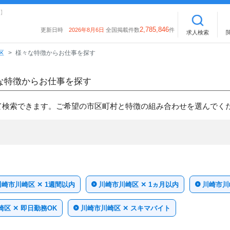
】
2,785,846
更新日時
2026年8月6日
全国掲載件数
件
求人検索
区
様々な特徴からお仕事を探す
な特徴からお仕事を探す
て検索できます。ご希望の市区町村と特徴の組み合わせを選んでく
川崎市川崎区 ✕ 1週間以内
川崎市川崎区 ✕ 1ヵ月以内
川崎市川
区 ✕ 即日勤務OK
川崎市川崎区 ✕ スキマバイト