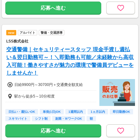
■試用期間2ヶ月/同条件
応募へ進む
new
アルバイト
警備・交通誘導
LSS株式会社
交通警備｜セキュリティースタッフ 現金手渡し週払
い＆翌日勤務可～！＼即勤務も可能／未経験から高収
入可能！働きやすさが魅力の環境で警備員デビューを
しませんか！
日給9900円～30700円＋交通費全額支給
駅から徒歩5～10分程度
日払い・週払いOK
単発(1日)OK
1週間以内
1ヵ月以内
即日勤務OK
スキマバイト
シフト制
副業・ＷワークOK
朝
応募へ進む