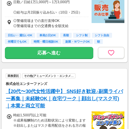
日勤／日給1万1,000円～1万3,000円
◎給与は月2回振り込み払い（10日・25日）
◎日払い制度の利用も可能（規定あり）
◎警備現場までの直行直帰OK
◎有資格者は日給+2,000円（一般路線は+1,000
◎警備現場までの交通費を全額支給
円）
◎資格取得費用は当社全額負担
日払い・週払いOK
単発(1日)OK
長期
シフト制
シフト自由
何曜日でもOK
時間・曜日相談OK
副業・ＷワークOK
朝
※65歳以上の方は下記給与になります
65～69歳：日勤／日給1万800円
応募へ進む
70～79歳：日勤／日給1万500円
業務委託
その他(アミューズメント・エンタメ…
株式会社エンターファンズ
【20代〜30代女性活躍中】 SNS好き歓迎♪副業ライバ
ー募集｜未経験OK｜在宅ワーク｜顔出し(マスク可)
｜本業と両立可能
時給1,500円以上可能
※成果報酬制のため活動状況により変動します
※顔出しまたはマスク着用配信をされる方の報