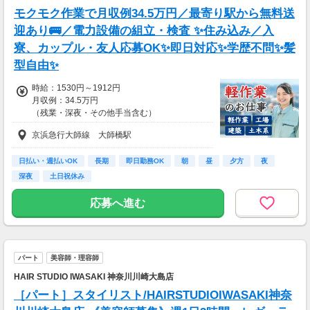
モクモク作業で月収例34.5万円／最寄り駅から無料送
迎あり🚌／電力設備の組立・検査 ✨住み込み／入
寮、カップル・友人応募OK✨即日対応✨学歴不問✨髪
型自由✨
時給：1530円～1912円
月収例：34.5万円
（残業・深夜・その他手当含む）
京浜急行大師線 大師橋駅
日払い・週払いOK
長期
即日勤務OK
朝
昼
夕方
夜
深夜
土日祝休み
応募へ進む
パート
美容師・理容師
HAIR STUDIO IWASAKI 神奈川川崎大島店
［パート］スタイリスト/HAIRSTUDIOIWASAKI神奈