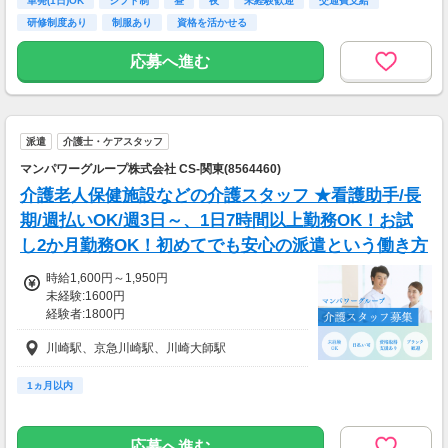
単発(1日)OK
シフト制
昼
夜
未経験歓迎
交通費支給
研修制度あり
制服あり
資格を活かせる
応募へ進む
派遣
介護士・ケアスタッフ
マンパワーグループ株式会社 CS-関東(8564460)
介護老人保健施設などの介護スタッフ ★看護助手/長
期/週払いOK/週3日～、1日7時間以上勤務OK！お試
し2か月勤務OK！初めてでも安心の派遣という働き方
時給1,600円～1,950円
未経験:1600円
経験者:1800円
介護福祉士:1950円
川崎駅、京急川崎駅、川崎大師駅
1ヵ月以内
応募へ進む