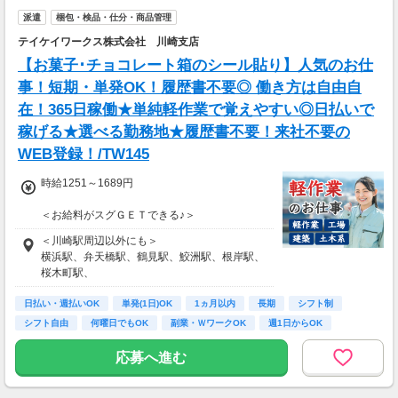
派遣
梱包・検品・仕分・商品管理
テイケイワークス株式会社 川崎支店
【お菓子･チョコレート箱のシール貼り】人気のお仕
事！短期・単発OK！履歴書不要◎ 働き方は自由自
在！365日稼働★単純軽作業で覚えやすい◎日払いで
稼げる★選べる勤務地★履歴書不要！来社不要の
WEB登録！/TW145
時給1251～1689円
＜お給料がスグＧＥＴできる♪＞
【日払いＯＫ】(規定あり)
＜川崎駅周辺以外にも＞
【週払いＯＫ】(金〆切、翌金支払い)
横浜駅、弁天橋駅、鶴見駅、鮫洲駅、根岸駅、
支払方法はその都度変更可能◎
桜木町駅、
大森駅、武蔵小杉駅、中山駅など
＜週5日/1日8h勤務の場合＞
日払い・週払いOK
色々な勤務地をご用意。
単発(1日)OK
1ヵ月以内
長期
シフト制
時給1350円×1日8h勤務×月21日
「川崎駅」「鶴見駅」「品川駅」「根岸駅」に
シフト自由
何曜日でもOK
副業・ＷワークOK
週1日からOK
→月収22万6800円
無料送迎バスがある現場あり◎
応募へ進む
(＊'ω')σスグに収入ＵＰしたい方必見♪
「家の近くで」
給与以外に貰える手当が多数！
「学校の近くで」
―――――――――――――――――――