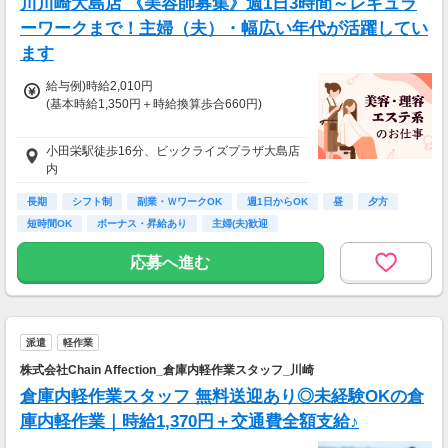
川川崎大島店 《美容師募集》週1日3時間～レギュラ
ーワークまで！主婦（夫）・幅広い年代が活躍してい
ます
給与例)時給2,010円
(基本時給1,350円＋時給換算歩合660円)
◎Jr.スタイリストの方も歓迎です。
小田栄駅徒歩16分、ビックライズプラザ大島店
給与は面接時にご相談の上、決定します。
内
◆土曜・日曜・祝日は時給100円アップ
長期
シフト制
副業・ＷワークOK
週1日からOK
昼
夕方
◆1分単位で給与支給
短時間OK
ボーナス・昇給あり
主婦(夫)歓迎
◆毎月20日締め、翌月5日支払い
◆交通費全額支給
応募へ進む
※試用期間6か月あり、試用期間後と同条件
派遣
軽作業
株式会社Chain Affection_倉庫内軽作業スタッフ_川崎
倉庫内軽作業スタッフ 無料送迎あり◎未経験OKの倉
庫内軽作業｜時給1,370円＋交通費全額支給♪