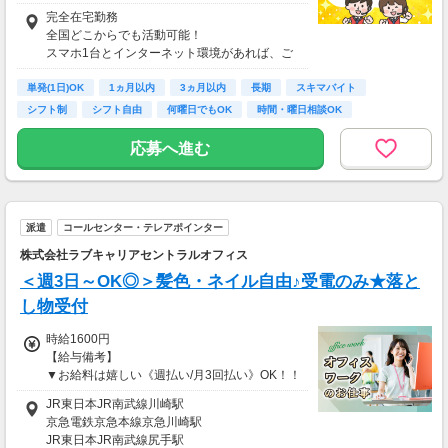
酬基準となります
完全在宅勤務
【収入例】
全国どこからでも活動可能！
■事務職Aさん（週3日・月50時間程度）
スマホ1台とインターネット環境があれば、ご
月収8万円～15万円
自宅からスタートできます。
■営業職Bさん（週4日・月80時間程度）
単発(1日)OK
通勤時間ゼロだから、本業やプライベートとの
1ヵ月以内
3ヵ月以内
長期
スキマバイト
月収15万円～25万円
両立もラクラク♪
シフト制
シフト自由
何曜日でもOK
時間・曜日相談OK
■主婦Cさん（月100時間程度）
月収20万円以上
応募へ進む
現在活躍中のライバーの多くは会社員や主婦の
方。
本業や家庭と両立しながら副業として活動され
ています。
派遣
コールセンター・テレアポインター
株式会社ラブキャリアセントラルオフィス
＜週3日～OK◎＞髪色・ネイル自由♪受電のみ★落と
し物受付
時給1600円
【給与備考】
▼お給料は嬉しい《週払い/月3回払い》OK！！
JR東日本JR南武線川崎駅
《収入例》
京急電鉄京急本線京急川崎駅
●時給1,600円 × 8h × 22日
JR東日本JR南武線尻手駅
＝【月収28万1,600円】