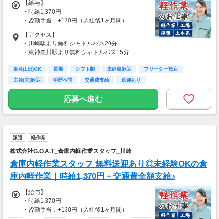
【給与】
・時給1,370円
・皆勤手当：+130円（入社後1ヶ月間）
・交通費全額支給
【アクセス】
・川崎駅より無料シャトルバス20分
・東神奈川駅より無料シャトルバス15分
・鶴見駅より無料シャトルバス20分
単発(1日)OK
長期
シフト制
未経験歓迎
フリーター歓迎
主婦(夫)歓迎
学歴不問
交通費支給
送迎あり
応募へ進む
派遣
軽作業
株式会社G.O.A.T_倉庫内軽作業スタッフ_川崎
倉庫内軽作業スタッフ 無料送迎あり◎未経験OKの倉
庫内軽作業｜時給1,370円＋交通費全額支給♪
【給与】
・時給1,370円
・皆勤手当：+130円（入社後1ヶ月間）
・交通費全額支給