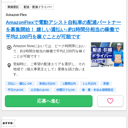
業務委託
配送・配達ドライバー
Amazon Flex
AmazonFlexで電動アシスト自転車の配達パートナー
を募集開始！ 嬉しい週払い♪約1時間分相当の稼働で
平均2,100円を稼ぐことが可能です
Amazon Nowにおいては、ピーク時間帯におい
て、約1時間分相当の稼働で平均2,100円を稼ぐ
ことが可能です！
登録時に、ご希望の配達エリアを選択し、その
地域で（個人事業主として）業務を請け負いま
す。
日払い・週払いOK
単発(1日)OK
1週間以内
1ヵ月以内
長期
平日のみOK
土日祝のみOK
何曜日でもOK
春・夏・冬休み期間限定
応募へ進む