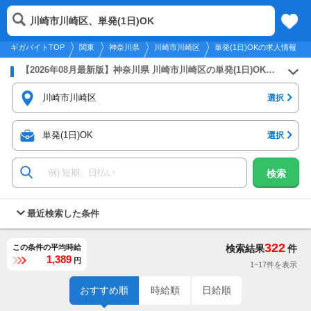
2026年8月9日
更新
tog
川崎市川崎区、単発(1日)OK
関東
履歴
保存
メニュー
nav
ギガバイトTOP
関東
神奈川県
川崎市川崎区
単発(1日)OKの求人情報
【2026年08月最新版】神奈川県 川崎市川崎区の単発(1日)OKのバイト・アルバイト・パートの求人募集情報
川崎市川崎区
選択
単発(1日)OK
選択
検索
最近検索した条件
322
この条件の平均時給
検索結果
件
1,389
円
1~17件を表示
おすすめ順
時給順
日給順