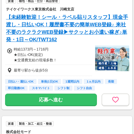
派遣
梱包・検品・仕分・商品管理
テイケイワークス東京株式会社 川崎支店
【未経験歓迎！シール・ラベル貼りスタッフ】現金手
渡し・日払いOK！履歴書不要の簡単WEB登録♪ 来社
不要のラクラクWEB登録▶サクッとお小遣い稼ぎ♪単
発・1日～OK/TWT162
時給1373円～1716円
★日払いOK(規定)
★交通費支給の現場多数！
★車・バイク・自転車通勤OKの現場あり♪
最寄り駅から徒歩5分
日払い・週払いOK
単発(1日)OK
1週間以内
1ヵ月以内
長期
即日勤務OK
スキマバイト
シフト制
シフト自由
応募へ進む
派遣
製造・加工・組立・整備
株式会社モード