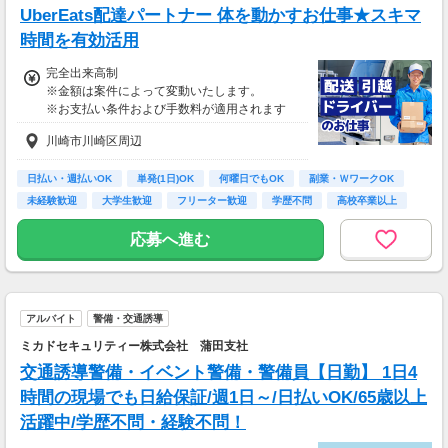
UberEats配達パートナー 体を動かすお仕事★スキマ
時間を有効活用
完全出来高制
※金額は案件によって変動いたします。
※お支払い条件および手数料が適用されます
川崎市川崎区周辺
日払い・週払いOK
単発(1日)OK
何曜日でもOK
副業・ＷワークOK
未経験歓迎
大学生歓迎
フリーター歓迎
学歴不問
高校卒業以上
応募へ進む
アルバイト
警備・交通誘導
ミカドセキュリティー株式会社 蒲田支社
交通誘導警備・イベント警備・警備員【日勤】 1日4
時間の現場でも日給保証/週1日～/日払いOK/65歳以上
活躍中/学歴不問・経験不問！