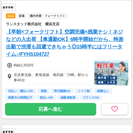
new
派遣
構内作業・フォークリフト
ランスタッド株式会社 横浜支店
【早朝×フォークリフト】空調完備×残業ナシ！ネジ
などの入出荷 【車通勤OK】6時半開始だから、時差
出勤で渋滞も回避できちゃう◎15時半にはフリータ
イム♪/FYHS104727
時給1,650円
京浜東北線、東海道線、南武線「川崎」駅から
車40分
日払い・週払いOK
長期
即日勤務OK
シフト制
残業なし
残業月10時間以下
前払いOK
経験者歓迎
ブランクOK
応募へ進む