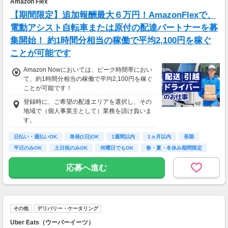
Amazon Flex
【期間限定】追加報酬最大６万円！AmazonFlexで、
電動アシスト自転車または原付の配達パートナーを募
集開始！ 約1時間分相当の稼働で平均2,100円を稼ぐ
ことが可能です
Amazon Nowにおいては、ピーク時間帯におい
て、約1時間分相当の稼働で平均2,100円を稼ぐ
ことが可能です！
登録時に、ご希望の配達エリアを選択し、その
地域で（個人事業主として）業務を請け負いま
す。
日払い・週払いOK
単発(1日)OK
1週間以内
1ヵ月以内
長期
平日のみOK
土日祝のみOK
何曜日でもOK
春・夏・冬休み期間限定
応募へ進む
その他
デリバリー・ケータリング
Uber Eats（ウーバーイーツ）