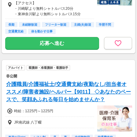
【アクセス】
・川崎駅より無料シャトルバス20分
・東神奈川駅より無料シャトルバス15分
・鶴見駅より無料シャトルバス20分
長期
未経験歓迎
フリーター歓迎
主婦(夫)歓迎
学歴不問
交通費支給
体を動かす仕事
応募へ進む
アルバイト
看護師・准看護師・看護助手
非公開
介護職員/介護福祉士/交通費支給/夜勤なし/担当者オ
ススメ/障害者施設/ヘルパー【9011】 ◇あなたのペー
スで、笑顔あふれる毎日を始めませんか？
時給：1225円～1225円
JR南武線 八丁畷