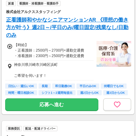
派遣
看護師・准看護師・看護助手
株式会社アルクススタッフィング
正看護師和やかなシニアマンションAR 《理想の働き
方が叶う》週2日～/平日のみ/曜日固定/残業なし/日勤
のみ
【時給】
・正看護師：2500円～2700円+通勤交通費
・准看護師：2300円～2500円+通勤交通費
神奈川県川崎市川崎区浜町
*＊嬉しい日払いOK*
ご希望を伺います！
勤務期間やスキル、状況に応じて昇給有
※受動喫煙対策有（屋内禁煙）
日払い・週払いOK
長期
即日勤務OK
平日のみOK
何曜日でもOK
【月収例】
車・バイク・自転車での通勤もOK
時間・曜日相談OK
シフト1～2週間毎提出
週2日からOK
週3日からOK
しっかり働く！週5フルタイムの場合
※規定があるので、ご希望の方はご相談くださ
時給2300円×1日8時間×月22日＝40万4,800円
い＊
応募へ進む
時給2700円×1日8時間×月22日＝47万5,200円
仕事以外の時間も確保＊週3日勤務の場合
時給2300円×1日8時間×月12日＝22万800円
時給2700円×1日8時間×月12日＝25万9,200円
業務委託
配送・配達ドライバー