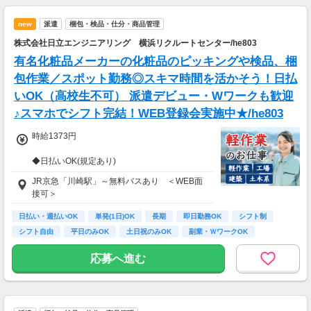
「駅チカ」 など
★初勤務手当あり※規定による
あなたの希望をご相談ください♪
★班長手当
new
派遣
梱包・検品・仕分・商品管理
⇒1日500円（班長3394名活躍中）
株式会社日立エンジニアリング 横浜リクルートセンター/he803
有名化粧品メーカーの化粧品のピッキングや検品、梱
包作業／スポット勤務◎スキマ時間を活かそう！日払
いOK（高校生不可） 派遣デビュー・Wワークも歓迎
♪スマホでシフト完結！WEB登録会実施中★/he803
時給1373円
◆日払いOK(規定あり)
◆残業代全額支給
JR京急「川崎駅」～無料バスあり ＜WEB面
接可＞
＜週5日勤務の方＞
時給1373円×8h勤務×月21日
日払い・週払いOK
単発(1日)OK
長期
即日勤務OK
シフト制
=月収23万664円以上
シフト自由
平日のみOK
土日祝のみOK
副業・ＷワークOK
応募へ進む