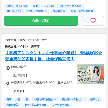
日払い・週払いOK
長期
シフト制
フレックスタイム制
※勤務地・仕事内容による
週1日からOK
残業月10時間以下
未経験歓迎
新卒・第二新卒歓迎
主婦(夫)歓迎
※＊※＊※＊※＊※＊※＊※＊※＊※＊※＊
応募へ進む
「在宅ワーク、飽きちゃった…」
「レアなお仕事ないかな？」
「期間限定の高時給狙い！」
↓ ↓
契約社員
事務・データ入力・受付
自宅から！出先から！
株式会社バイトレ 川崎店
いつでもカンタン《WEB登録》★
【事務アシスタント／お仕事紹介業務】 未経験OK☆
スマホからすぐ登録できるので
交通費など各種手当、社会保険完備！
履歴書不要＆来社不要♪
お気軽にお問い合わせください。
時給1450円
※＊※＊※＊※＊※＊※＊※＊※＊※＊※＊
【給与備考】
■交通費別途支給（規定内）
神奈川県川崎市川崎区砂子1-1-10 夏原ビル3F
■残業代全額支給
■プチボーナスあり
【最寄駅】
┗月間のマッチング人数によって、1～5万円
京急川崎駅より徒歩4分
の特別ボーナスあり。
長期
川崎駅より徒歩8分
朝
昼
9時以降勤務開始OK
完全週休2日制 (土…
残業なし
※ノルマではありませんので、チャレンジは
港町駅より徒歩17分
未経験歓迎
新卒・第二新卒歓迎
フリーター歓迎
任意です。