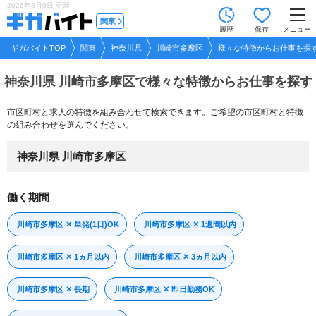
2026年8月9日
更新
tog
関東
履歴
保存
メニュー
nav
ギガバイトTOP
関東
神奈川県
川崎市多摩区
様々な特徴からお仕事を探
神奈川県 川崎市多摩区で
様々な特徴からお仕事を探す
市区町村と求人の特徴を組み合わせて検索できます。ご希望の市区町村と特徴
の組み合わせを選んでください。
神奈川県 川崎市多摩区
働く期間
川崎市多摩区 ✕ 単発(1日)OK
川崎市多摩区 ✕ 1週間以内
川崎市多摩区 ✕ 1ヵ月以内
川崎市多摩区 ✕ 3ヵ月以内
川崎市多摩区 ✕ 長期
川崎市多摩区 ✕ 即日勤務OK