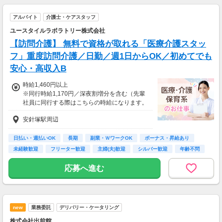
り
アルバイト
介護士・ケアスタッフ
ユースタイルラボラトリー株式会社
【訪問介護】 無料で資格が取れる「医療介護スタッ
フ」重度訪問介護／日勤／週1日からOK／初めてでも
安心・高収入B
時給1,460円以上
※同行時給1,170円／深夜割増分を含む（先輩
社員に同行する際はこちらの時給になります。
入社後早い方で2週間で独り立ちも可能。）
安針塚駅周辺
※交通費一部支給（既定あり）
【収入例】
日払い・週払いOK
長期
副業・ＷワークOK
ボーナス・昇給あり
週1回勤務の場合：1,460円×8時間×4回=4万6,7
未経験歓迎
フリーター歓迎
主婦(夫)歓迎
シルバー歓迎
年齢不問
20円
応募へ進む
週3回勤務の場合：1,460円×8時間×12回=14万
0,160円
週5回勤務の場合：1,460円×8時間×20回=23万
new
業務委託
デリバリー・ケータリング
3,600円
株式会社出前館