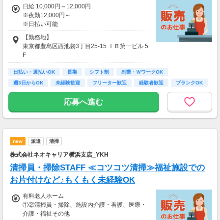
日給 10,000円～12,000円
※夜勤12,000円～
※日払い可能
【勤務地】
東京都豊島区西池袋3丁目25-15 ＩＢ第一ビル 5
F
日払い・週払いOK
＊アクセス
長期
シフト制
副業・ＷワークOK
JR各線「池袋」駅から徒歩5分
週3日からOK
未経験歓迎
フリーター歓迎
経験者歓迎
ブランクOK
応募へ進む
new
派遣
清掃
株式会社ネオキャリア横浜支店_YKH
清掃員・掃除STAFF ≪コツコツ清掃≫福祉施設での
お片付けなど♪もくもく未経験OK
有料老人ホーム
①②清掃員・掃除、施設内介護・看護、医療・
介護・福祉その他