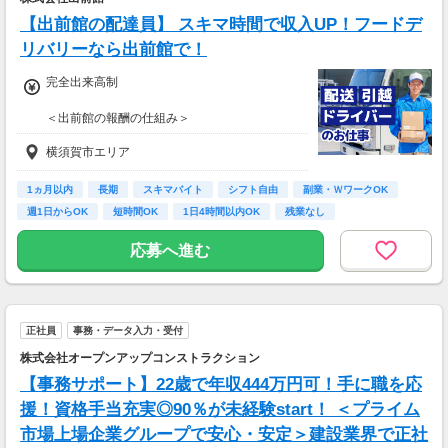
【出前館の配達員】 スキマ時間で収入UP！フードデ
リバリーなら出前館で！
完全出来高制
＜出前館の報酬の仕組み＞
基本報酬 ＋ ブースト
横須賀市エリア
※ブーストとは配達距離、曜日や時間帯、天候
などを考慮して上乗せされる報酬の名称です。
1ヵ月以内
長期
スキマバイト
シフト自由
副業・ＷワークOK
【報酬例】
週1日からOK
短時間OK
1日4時間以内OK
残業なし
<空いた時間でサクッと稼ぎたいあなた
は・・・>
応募へ進む
■月報酬：約26,000円
■配達日数：13日
■平均配送件数：3件/日
■使用車両：自転車
正社員
事務・データ入力・受付
＜ガッツリ稼ぎたいあなたは・・・＞
株式会社オープンアップコンストラクション
■月報酬：約211,000円
【事務サポート】22歳で年収444万円可！手に職を応
■配達日数：17日
■平均配送件数：19件/日
援！資格手当充実◎90％が未経験start！ ＜プライム
■使用車両：バイク
市場上場企業グループで安心・安定＞建設業界で正社