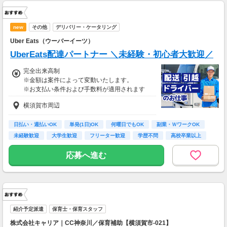
new
その他
デリバリー・ケータリング
Uber Eats（ウーバーイーツ）
UberEats配達パートナー ＼未経験・初心者大歓迎／
完全出来高制
※金額は案件によって変動いたします。
※お支払い条件および手数料が適用されます
横須賀市周辺
日払い・週払いOK
単発(1日)OK
何曜日でもOK
副業・ＷワークOK
未経験歓迎
大学生歓迎
フリーター歓迎
学歴不問
高校卒業以上
応募へ進む
紹介予定派遣
保育士・保育スタッフ
株式会社キャリア｜CC神奈川／保育補助【横須賀市-021】