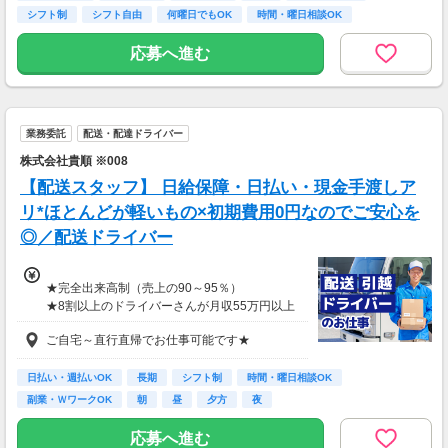
月収15万円～25万円
両立もラクラク♪
シフト制
シフト自由
何曜日でもOK
時間・曜日相談OK
■主婦Cさん（月100時間程度）
月収20万円以上
応募へ進む
現在活躍中のライバーの多くは会社員や主婦の
方。
本業や家庭と両立しながら副業として活動され
ています。
業務委託
配送・配達ドライバー
株式会社貴順 ※008
【配送スタッフ】 日給保障・日払い・現金手渡しア
リ*ほとんどが軽いもの×初期費用0円なのでご安心を
◎／配送ドライバー
★完全出来高制（売上の90～95％）
★8割以上のドライバーさんが月収55万円以上
★支度金5～25万円補助あり（規定有）
ご自宅～直行直帰でお仕事可能です★
★選べる入社祝い金アリ
⇒「初回稼働1か月後に3万円」or「1年後に10
万円」or「2年後に20万円」選べます！
日払い・週払いOK
長期
シフト制
時間・曜日相談OK
副業・ＷワークOK
朝
昼
夕方
夜
1日100～130件程度配達する方がほとんど♪
ご都合にあわせてルートや個数は調整可能！
応募へ進む