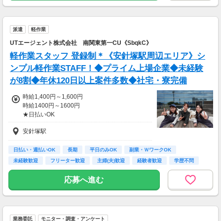
派遣
軽作業
UTエージェント株式会社 南関東第一CU《SbqkC》
軽作業スタッフ 登録制＊《安針塚駅周辺エリア》シ
ンプル軽作業STAFF！◆プライム上場企業◆未経験
が8割◆年休120日以上案件多数◆社宅・寮完備
時給1,400円～1,600円
時給1400円～1600円
★日払いOK
安針塚駅
《月収イメージ》
248,000円～310,000円
日払い・週払いOK
長期
平日のみOK
副業・ＷワークOK
未経験歓迎
フリーター歓迎
主婦(夫)歓迎
経験者歓迎
学歴不問
応募へ進む
業務委託
モニター・調査・アンケート