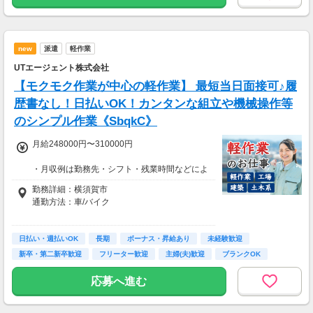
※1日2万円保証の案件もあり！
【支払方法】
＊週払い可能（勤務の翌週にお支払い）
new
派遣
軽作業
＊現金手渡し・日払いご相談OK
＊前払い制度あり（稼働分のみ）
UTエージェント株式会社
＊確定申告支援あり
【モクモク作業が中心の軽作業】 最短当日面接可♪履
【日収例】
歴書なし！日払いOK！カンタンな組立や機械操作等
売上2万1600円（1個160円×135個）×90％=約
のシンプル作業《SbqkC》
1万9000円
月給248000円〜310000円
【月額報酬例】
売上65万2800円(1個160円×170個×24日)×90％
・月収例は勤務先・シフト・残業時間などによ
=58万7520円
り変動します
勤務詳細：横須賀市
※上記は一例です。
・各種手当あり（残業手当、休出手当、深夜勤
通勤方法：車/バイク
務がある場合は深夜手当 など）
・昇給あり（昇格制度あり）
※構内の（無料）駐車場利用OK
日払い・週払いOK
※募集の勤務地は面接地の一例です。
長期
ボーナス・昇給あり
未経験歓迎
■日払い制度（新制度）※規定あり
ご希望の地域や条件などを伺いながらあなた
新卒・第二新卒歓迎
フリーター歓迎
主婦(夫)歓迎
ブランクOK
・最短5分で働いた分の給与を口座受取可能
に合ったお仕事をご紹介します！
・スマホからカンタン申請
学歴不問
応募へ進む
・1,000円単位で利用可能
■交通費 上限30,000円まで支給 ※会社規定有