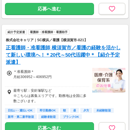
応募へ進む
紹介予定派遣
看護師・准看護師・看護助手
株式会社キャリア｜SC横浜／看護【横須賀市-021】
正看護師・准看護師 横須賀市／看護の経験を活かし
て新しい環境へ！＊20代～50代活躍中＊【紹介予定
派遣】
＊准看護師＊
月給306952～406952円
＊正看護師＊
最寄り駅：安針塚駅など
月給323107～423107円
※こちらは募集エリアです。勤務地は全国に多
数ございます。
日払い・週払いOK
即日勤務OK
朝
昼
夕方
未経験歓迎
新卒・第二新卒歓迎
経験者歓迎
ブランクOK
応募へ進む