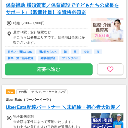
保育補助 横須賀市／保育施設で子どもたちの成長を
サポート♪【派遣社員】※資格必須※
時給1,700～1,900円
最寄り駅：安針塚駅など
※こちらは募集エリアです。勤務地は全国に多
数ございます。
日払い・週払いOK
週2日からOK
朝
昼
夕方
夜
新卒・第二新卒歓迎
経験者歓迎
ブランクOK
応募へ進む
new
その他
デリバリー・ケータリング
Uber Eats（ウーバーイーツ）
UberEats配達パートナー ＼未経験・初心者大歓迎／
完全出来高制
※金額は案件によって変動いたします。
※お支払い条件および手数料が適用されます