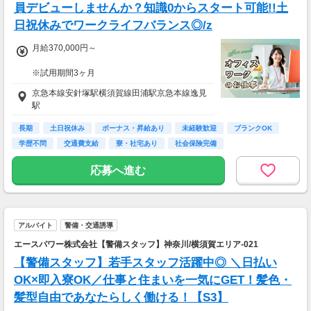
員デビューしませんか？知識0からスタート可能!!土
週末のみ・夜間のみでもOK！スキマ時間を活か
して配達が可能！
日祝休みでワークライフバランス◎/z
もちろんガッツリ働きたい方も大歓迎です♪
あなたのライフスタイルに合わせて配達できま
月給370,000円～
す！
※試用期間3ヶ月
※上記は2026年6月の神奈川県の実績例です。
待遇に変わりありません。
京急本線安針塚駅横須賀線田浦駅京急本線逸見
あくまで例であり、報酬を保証するものではあ
駅
りません。
▽月給額に下記の一律手当含む
※報酬はエリア・時間・注文状況等により異な
■エリア職種手当／1万2,000円～3万円
長期
土日祝休み
ボーナス・昇給あり
未経験歓迎
ブランクOK
ります。
■稼働手当／1万円
学歴不問
交通費支給
寮・社宅あり
社会保険完備
▽その他手当
応募へ進む
■残業手当(超過分)
■引越手当／3万円（支給条件あり）
■資格手当（20種類の資格に対して支給）※最
大4万円／月 支給
アルバイト
警備・交通誘導
＜年収例＞
エースパワー株式会社【警備スタッフ】神奈川/横須賀エリア-021
年収444万円／22歳／入社1年目
年収520万円／28歳／入社3年目
【警備スタッフ】若手スタッフ活躍中◎ ＼日払い
年収600万円／32歳／入社5年目
OK×即入寮OK／仕事と住まいを一気にGET！髪色・
年収790万円／36歳／入社9年目
髪型自由であなたらしく働ける！【S3】