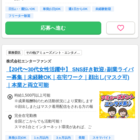
払い。
日払い・週払いOK
単発(1日)OK
週1日からOK
未経験歓迎
※関東圏4-6月に１8時以降稼働した場合を想
フリーター歓迎
定。地域により異なります
※報酬は規約にしたがい配達完了の15日後に支
応募へ進む
払いますが、可能な場合は、より早く、週払い
で前週稼働分をお支払いします。
登録の際に、希望配達エリアを選択いただき、
そのエリアでの業務を委託します（業務委
業務委託
その他(アミューズメント・エンタメ…
託）。
株式会社エンターファンズ
【20代〜30代女性活躍中】 SNS好き歓迎♪副業ライバ
ー募集｜未経験OK｜在宅ワーク｜顔出し(マスク可)
｜本業と両立可能
時給1,500円以上可能
※成果報酬制のため活動状況により変動します
※顔出しまたはマスク着用配信をされる方の報
酬基準となります
完全在宅勤務
【収入例】
全国どこからでも活動可能！
■事務職Aさん（週3日・月50時間程度）
スマホ1台とインターネット環境があれば、ご
月収8万円～15万円
自宅からスタートできます。
■営業職Bさん（週4日・月80時間程度）
単発(1日)OK
通勤時間ゼロだから、本業やプライベートとの
1ヵ月以内
3ヵ月以内
長期
スキマバイト