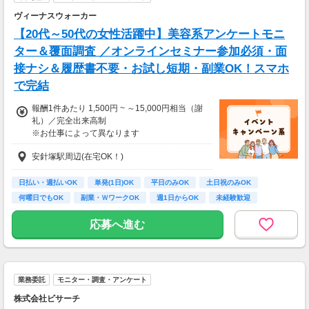
ヴィーナスウォーカー
【20代～50代の女性活躍中】美容系アンケートモニ
ター＆覆面調査 ／オンラインセミナー参加必須・面
接ナシ＆履歴書不要・お試し短期・副業OK！スマホ
で完結
報酬1件あたり 1,500円 ~ ～15,000円相当（謝
礼）／完全出来高制
※お仕事によって異なります
※アンケート回答後、内容確認・承認を経て謝
安針塚駅周辺(在宅OK！)
礼をお支払いします
【お仕事の一例】
日払い・週払いOK
単発(1日)OK
平日のみOK
土日祝のみOK
◆ 美容サプリのお試しモニター
何曜日でもOK
副業・ＷワークOK
週1日からOK
未経験歓迎
話題の美容サプリをお得に体験し、リアルな感
大学生歓迎
想を送るだけ♪
応募へ進む
キレイになりながらポイントがもらえる、人気
のモニターです！
・案件数 ：20～30件
業務委託
モニター・調査・アンケート
・所要時間：10～20分
・謝礼金 ：500PT（1P＝1円）＋商品提供あ
株式会社ビサーチ
り