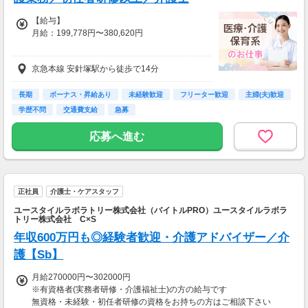
【給与】
月給：199,778円〜380,620円
【諸手当】
京急本線 安針塚駅から徒歩で14分
特殊業務手当：20,000～25,000円
調整手当：22,078～32,620円（基本給の1
4％）
長期
ボーナス・昇給あり
未経験歓迎
フリーター歓迎
主婦(夫)歓迎
学歴不問
交通費支給
急募
資格手当（介護福祉士）：15,000円
資格手当（その他資格）：3,000～25,000円
応募へ進む
住宅手当：上限20,000円
夜勤手当：5,000円／回
扶養手当：上限80,000円（平均30,000円）
通勤手当：実費支給 上限30,000円／月
正社員
介護士・ケアスタッフ
勤務評価手当：上限144,000円／年（賞与の際
に支給）
ユースタイルラボラトリー株式会社（バイトルPRO）ユースタイルラボラ
職務給制度あり：職種による
トリー株式会社 C×S
年収600万円も◎経験者歓迎・介護アドバイザー／介
【昇給・賞与】
護【Sb】
昇給：あり
賞与：年2回（計4.2か月分）
月給270000円〜302000円
※介護職員等特定処遇改善加算算定手当に処遇
※有資格者(実務者研修・介護福祉士)の方の給与です
改善費等含む
無資格・未経験・初任者研修の資格をお持ちの方はご相談下さい