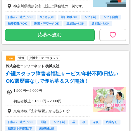
①時給1,550円～1,800円、②時給1,700円～1,8
神奈川県横須賀市L上記は勤務地の一例です。
00円
【経験・お持ちの資格によって異なります】
■未経験の方（無資格）：時給1550円～
日払い・週払いOK
3ヵ月以内
即日勤務OK
シフト制
シフト自由
■未経験の方（有資格）：時給1550円～
扶養控除内OK
副業・ＷワークOK
週2日からOK
週4日からOK
■経験者（無資格）：時給1700円～
■経験者（有資格）：時給1700円～
応募へ進む
■介護福祉士：時給1800円
new
派遣
介護士・ケアスタッフ
株式会社ニッソーネット 横浜支社
介護スタッフ障害者福祉サービス/年齢不問/日払い
OK/履歴書なしで即応募＆スグ開始！
1,500円〜2,000円
初任者以上：1600円～2000円
無資格の方：1500円～1875円
京急本線「安針塚駅」から徒歩10分
月収例：281600円（時給1600円×8h×22日稼働
の場合）
日払い・週払いOK
長期
シフト制
昼
夜
深夜
残業なし
残業月20時間以下
未経験歓迎