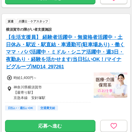
派遣
介護士・ケアスタッフ
横須賀市の障がい者支援施設
【生活支援員】 経験者活躍中・無資格者活躍中・土
日休み・駅近・駅直結・車通勤可(駐車場あり)・働く
ママ・パパ活躍中・ミドル・シニア活躍中・週3日・
夜勤あり・経験を活かせます/当日払いOK！/マイナ
ビグループ/MD14_297261
時給1,400円～
神奈川県横須賀市
【最寄り駅】
京急本線 安針塚駅
【アクセス】
日払い・週払いOK
京急本線「安針塚駅」より徒歩12分
交通費支給
※車通勤OK
応募へ進む