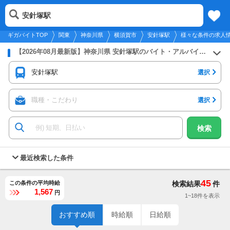
2026年8月6日
更新
tog
安針塚駅
関東
履歴
保存
メニュー
nav
ギガバイトTOP
関東
神奈川県
横須賀市
安針塚駅
様々な条件の求人
【2026年08月最新版】神奈川県 安針塚駅のバイト・アルバイト・パートの求人募集情報
安針塚駅
選択
職種・こだわり
選択
検索
最近検索した条件
45
この条件の平均時給
検索結果
件
1,567
円
1~18件を表示
おすすめ順
時給順
日給順