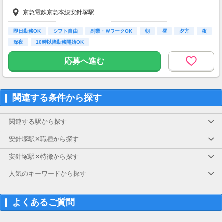
京急電鉄京急本線安針塚駅
資格や専門スキルを身につけ年収UPが可能！
あなたに合わせた働き方
他部門へのキャリアパスも選択できます
即日勤務OK
シフト自由
副業・ＷワークOK
朝
昼
夕方
夜
深夜
10時以降勤務開始OK
◆昇給あり（年1回）
◆賞与あり（年2回）
応募へ進む
＼手当も充実／
＊結婚・出産祝い金制度（規定あり）
＊職能手当
関連する条件から探す
＊資格手当
＊勤続手当（処遇改善加算を含む）
＊業績手当
関連する駅から探す
※月給は夜勤手当20,000円（1回5,000円×4回／月）含む
安針塚駅✕職種から探す
上記回数を超えた場合、別途支給
※試用期間（3ヵ月）も雇用形態、給与の変動なし
安針塚駅✕特徴から探す
【交通費】
人気のキーワードから探す
全額支給
よくあるご質問