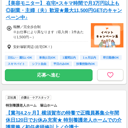
【美容モニター】 在宅×スキマ時間で月3万円以上も
◆ コスメのお試しモニター
◎副業・主婦（夫）歓迎★最大11,500円GETのキャン
スキンケア・ヘアケア商品を実際に使ってレビ
ペーン中♪
ュー！
美容好きにぴったりの、楽しみながらできるお
報酬／完全歩合制
仕事です。
※お仕事により異なります（収入例：1件あた
り1,500円～）
・案件数 ：10～20件
・所要時間：10～20分
安針塚駅周辺 (在宅OK！)
・登録お祝い制度アリ★
・謝礼金 ：500PT（1P＝1円）＋商品提供あ
最大11,500円GET（弊社規定による）
り
日払い・週払いOK
単発(1日)OK
1週間以内
1ヵ月以内
即日勤務OK
スキマバイト
シフト自由
平日のみOK
扶養控除内OK
◆ 生活に役立つサービスの調査
保険相談・クレカ発行など、サービス体験後に
応募へ進む
アンケートに回答するだけ！
高額謝礼も狙える人気ジャンルです。
・案件数 ：10～20件
・所要時間：1～2時間
正社員
介護士・ケアスタッフ
・謝礼 ：2,000～10,000PT（1P＝1円）
特別養護老人ホーム 塚山ホーム
【賞与4.2ヶ月】横須賀市の特養で正職員募集☆年間
★今だけ！お得なキャンペーン実施中★
電話セミナーに参加 & モニター応募完了で、A
休日120日でお休み充実★ 特別養護老人ホームでの介
mazonギフトカード2,000円分をプレゼント！
護業務／初任者研修以上／介護士