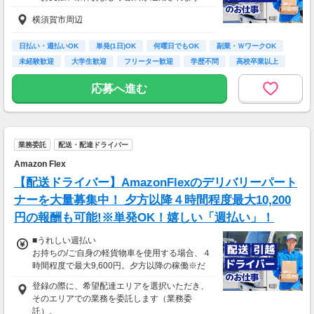
横須賀市周辺
日払い・週払いOK
単発(1日)OK
何曜日でもOK
副業・ＷワークOK
未経験歓迎
大学生歓迎
フリーター歓迎
学歴不問
高校卒業以上
応募へ進む
業務委託
配送・配達ドライバー
Amazon Flex
【配送ドライバー】AmazonFlexのデリバリーパート
ナーを大量募集中！ 夕方以降４時間程度最大10,200
円の報酬も可能!※単発OK！嬉しい「週払い」！
■うれしい週払い
お持ちの/ご自身の軽貨物車を使用する場合、４
時間程度で最大9,600円。夕方以降の稼働※だ
と４時間程度で最大10,200円の報酬が獲得可
登録の際に、希望配達エリアを選択いただき、
能！給与ではなく、委託業務に応じた報酬をお
そのエリアでの業務を委託します（業務委
支払いする業務委託のお仕事です。うれしい週
託）。