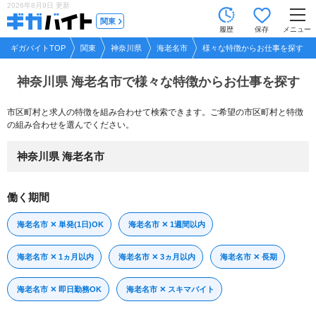
2026年8月9日
更新
tog
関東
履歴
保存
メニュー
nav
ギガバイトTOP
関東
神奈川県
海老名市
様々な特徴からお仕事を探す
神奈川県 海老名市で
様々な特徴からお仕事を探す
市区町村と求人の特徴を組み合わせて検索できます。ご希望の市区町村と特徴
の組み合わせを選んでください。
神奈川県 海老名市
働く期間
海老名市 ✕ 単発(1日)OK
海老名市 ✕ 1週間以内
海老名市 ✕ 1ヵ月以内
海老名市 ✕ 3ヵ月以内
海老名市 ✕ 長期
海老名市 ✕ 即日勤務OK
海老名市 ✕ スキマバイト