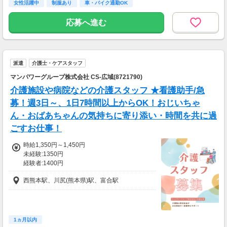
女性活躍中
制服あり
車・バイク通勤OK
応募へ進む
派遣
介護士・ケアスタッフ
マンパワーグループ株式会社 CS-広域(8721790)
介護施設や病院などの介護スタッフ ★看護助手/急
募！週3日～、1日7時間以上からOK！おじいちゃ
ん・おばあちゃんの気持ちに寄り添い・時間を共に過
ごすお仕事！
時給1,350円～1,450円
未経験:1350円
経験者:1400円
介護福祉士:1450円
西熊本駅、川尻(熊本県)駅、富合駅
1ヵ月以内