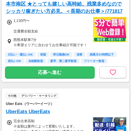
本市南区 ★とっても嬉しい高時給。残業多めなので
シッカリ稼ぎたい方必見。＜長期のお仕事＞/771817
1,130円〜
交通費全額支給
即払い制度有
西熊本駅車7分
※希望エリアに合わせてお仕事紹介可能です！
日払い・週払いOK
長期
即日勤務OK
深夜
残業月20時間以下
前払いOK
未経験歓迎
新卒・第二新卒歓迎
フリーター歓迎
応募へ進む
その他
デリバリー・ケータリング
Uber Eats（ウーバーイーツ）
UberEats UberEats
完全出来高制
※金額は案件によって変動いたします。