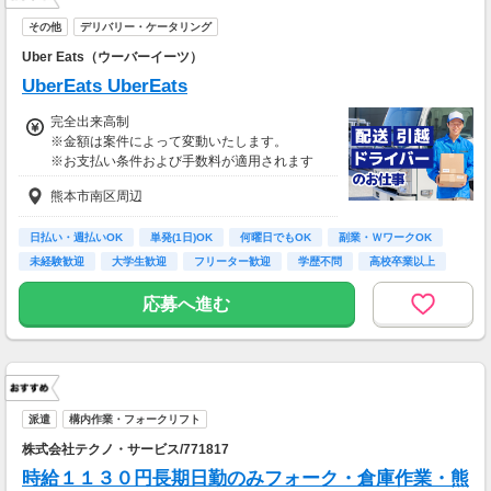
その他
デリバリー・ケータリング
Uber Eats（ウーバーイーツ）
UberEats UberEats
完全出来高制
※金額は案件によって変動いたします。
※お支払い条件および手数料が適用されます
熊本市南区周辺
日払い・週払いOK
単発(1日)OK
何曜日でもOK
副業・ＷワークOK
未経験歓迎
大学生歓迎
フリーター歓迎
学歴不問
高校卒業以上
応募へ進む
派遣
構内作業・フォークリフト
株式会社テクノ・サービス/771817
時給１１３０円長期日勤のみフォーク・倉庫作業・熊