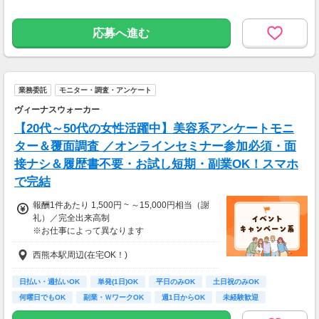
応募へ進む
業務委託
モニター・調査・アンケート
ヴィーナスウォーカー
【20代～50代の女性活躍中】美容系アンケートモニ
ター＆覆面調査 ／オンラインセミナー参加必須・面
接ナシ＆履歴書不要・お試し短期・副業OK！スマホ
で完結
報酬1件あたり 1,500円 ~ ～15,000円相当（謝
礼）／完全出来高制
※お仕事によって異なります
※アンケート回答後、内容確認・承認を経て謝
西熊本駅周辺(在宅OK！)
礼をお支払いします
【お仕事の一例】
日払い・週払いOK
単発(1日)OK
平日のみOK
土日祝のみOK
◆ 美容サプリのお試しモニター
何曜日でもOK
副業・ＷワークOK
週1日からOK
未経験歓迎
話題の美容サプリをお得に体験し、リアルな感
大学生歓迎