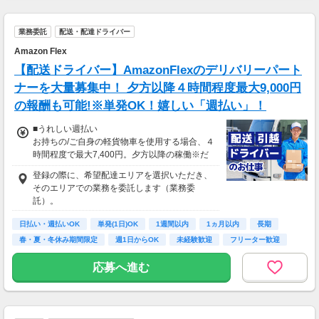
業務委託
配送・配達ドライバー
Amazon Flex
【配送ドライバー】AmazonFlexのデリバリーパート
ナーを大量募集中！ 夕方以降４時間程度最大9,000円
の報酬も可能!※単発OK！嬉しい「週払い」！
■うれしい週払い
お持ちの/ご自身の軽貨物車を使用する場合、４
時間程度で最大7,400円。夕方以降の稼働※だ
と４時間程度で最9,000円の報酬が獲得可能！
登録の際に、希望配達エリアを選択いただき、
給与ではなく、委託業務に応じた報酬をお支払
そのエリアでの業務を委託します（業務委
いする業務委託のお仕事です。うれしい週払
託）。
い。
日払い・週払いOK
単発(1日)OK
1週間以内
1ヵ月以内
長期
※九州エリアで4-6月に１8時以降稼働した場合
春・夏・冬休み期間限定
週1日からOK
未経験歓迎
フリーター歓迎
を想定。地域により異なります
※報酬は規約にしたがい配達完了の15日後に支
応募へ進む
払いますが、可能な場合は、より早く、週払い
で前週稼働分をお支払いします。
登録の際に、希望配達エリアを選択いただき、