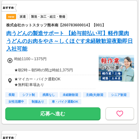
new
派遣
製造・加工・組立・整備
株式会社ホットスタッフ熊本南【260783600014】【001】
肉うどんの製造サポート 【給与前払い可】軽作業肉
うどんのお肉をやさ～しくほぐす未経験歓迎夜勤即日
入社可能
時給1100～1375円
★朝2時～朝5時の間は時給1,375円
★ご自宅から～片道2㎞以上の場合、
★マイカー・バイク通勤OK
交通費支給いたします！(規定あり）
★無料駐車場あり
202,125円（実働8時間×21日出勤+深夜割増）
長期
シフト制
残業なし
未経験歓迎
主婦(夫)歓迎
シニア歓迎
女性活躍中
制服あり
車・バイク通勤OK
応募へ進む