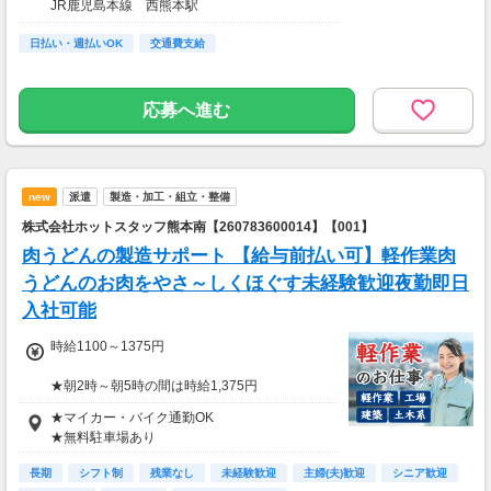
JR鹿児島本線 西熊本駅
【アクセス】
日払い・週払いOK
西熊本駅より車で10分
交通費支給
応募へ進む
new
派遣
製造・加工・組立・整備
株式会社ホットスタッフ熊本南【260783600014】【001】
肉うどんの製造サポート 【給与前払い可】軽作業肉
うどんのお肉をやさ～しくほぐす未経験歓迎夜勤即日
入社可能
時給1100～1375円
★朝2時～朝5時の間は時給1,375円
★ご自宅から～片道2㎞以上の場合、
★マイカー・バイク通勤OK
交通費支給いたします！(規定あり）
★無料駐車場あり
202,125円（実働8時間×21日出勤+深夜割増）
長期
シフト制
残業なし
未経験歓迎
主婦(夫)歓迎
シニア歓迎