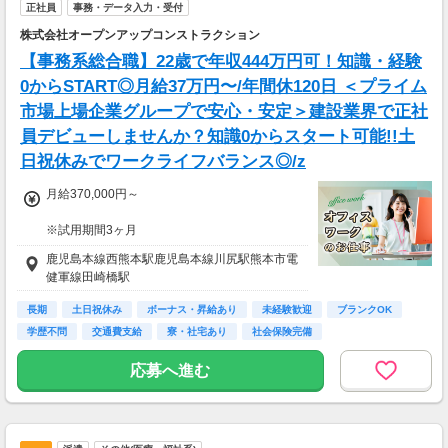
そのエリアでの業務を委託します（業務委
正社員
事務・データ入力・受付
託）。
株式会社オープンアップコンストラクション
【事務系総合職】22歳で年収444万円可！知識・経験
0からSTART◎月給37万円〜/年間休120日 ＜プライム
市場上場企業グループで安心・安定＞建設業界で正社
員デビューしませんか？知識0からスタート可能!!土
日祝休みでワークライフバランス◎/z
月給370,000円～
※試用期間3ヶ月
待遇に変わりありません。
鹿児島本線西熊本駅鹿児島本線川尻駅熊本市電
健軍線田崎橋駅
▽月給額に下記の一律手当含む
■エリア職種手当／1万2,000円～3万円
長期
土日祝休み
ボーナス・昇給あり
未経験歓迎
ブランクOK
■稼働手当／1万円
学歴不問
交通費支給
寮・社宅あり
社会保険完備
▽その他手当
応募へ進む
■残業手当(超過分)
■引越手当／3万円（支給条件あり）
■資格手当（20種類の資格に対して支給）※最
大4万円／月 支給