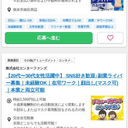
※お支払い条件および手数料が適用されます
熊本市南区周辺
日払い・週払いOK
単発(1日)OK
何曜日でもOK
副業・ＷワークOK
未経験歓迎
大学生歓迎
フリーター歓迎
学歴不問
高校卒業以上
応募へ進む
業務委託
その他(アミューズメント・エンタメ…
株式会社エンターファンズ
【20代〜30代女性活躍中】 SNS好き歓迎♪副業ライバ
ー募集｜未経験OK｜在宅ワーク｜顔出し(マスク可)
｜本業と両立可能
時給1,500円以上可能
※成果報酬制のため活動状況により変動します
※顔出しまたはマスク着用配信をされる方の報
酬基準となります
完全在宅勤務
【収入例】
全国どこからでも活動可能！
■事務職Aさん（週3日・月50時間程度）