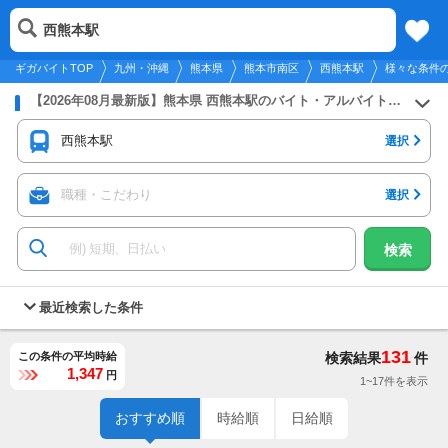
2026年8月9日
更新
tog
西熊本駅
九州・沖縄
履歴
保存
メニュー
nav
ギガバイトTOP
九州・沖縄
熊本県
熊本市南区
西熊本駅
様々な条件
【2026年08月最新版】熊本県 西熊本駅のバイト・アルバイト・パートの求人募集情報
西熊本駅
選択
職種・こだわり
選択
検索
最近検索した条件
131
この条件の平均時給
検索結果
件
1,347
円
1~17件を表示
おすすめ順
時給順
日給順