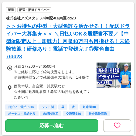
派遣
配送・配達ドライバー
株式会社アズスタッフ/中8配-03/南区/dd23
＞＞お持ちの中型・大型免許を活かせる！！配送ドラ
イバー大募集★＜＜ ＼日払いOK＆履歴書不要／【中
型8t限定以上＝即戦力】月収40万円も目指せる！未経
験歓迎！研修あり！電話で登録完了◎髪色自由
♪/dd23
月給 277200～346500円
※ご経験に応じて給与決定をします。
※待機時間などで残業発生の場合も、1分単位
で残業代をお支払いします！
西熊本駅、富合駅、川尻駅など
※研修・研修時給については面談時にお伝えし
☆全国に勤務地多数！希望の勤務地を教えてく
ます
ださい☆
＊交通費一部支給（案件による）
日払い・週払いOK
シフト制
昼
夜
短時間OK
ボーナス・昇給あり
未経験歓迎
交通費支給
社会保険完備
応募へ進む