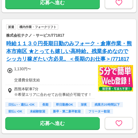
応募へ進む
派遣
構内作業・フォークリフト
株式会社テクノ・サービス/771817
時給１１３０円長期日勤のみフォーク・倉庫作業・熊
本市南区 ★とっても嬉しい高時給。残業多めなので
シッカリ稼ぎたい方必見。＜長期のお仕事＞/771817
1,130円〜
交通費全額支給
即払い制度有
西熊本駅車7分
※希望エリアに合わせてお仕事紹介可能です！
日払い・週払いOK
長期
即日勤務OK
深夜
残業月20時間以下
前払いOK
未経験歓迎
新卒・第二新卒歓迎
フリーター歓迎
応募へ進む