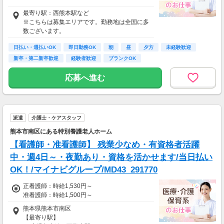
＊正看護師＊
最寄り駅：西熊本駅など
月給260934～360934円
※こちらは募集エリアです。勤務地は全国に多
数ございます。
日払い・週払いOK
即日勤務OK
朝
昼
夕方
未経験歓迎
新卒・第二新卒歓迎
経験者歓迎
ブランクOK
応募へ進む
派遣
介護士・ケアスタッフ
熊本市南区にある特別養護老人ホーム
【看護師・准看護師】 残業少なめ・有資格者活躍
中・週4日～・夜勤あり・資格を活かせます/当日払い
OK！/マイナビグループ/MD43_291770
正看護師：時給1,530円～
准看護師：時給1,500円～
熊本県熊本市南区
【最寄り駅】