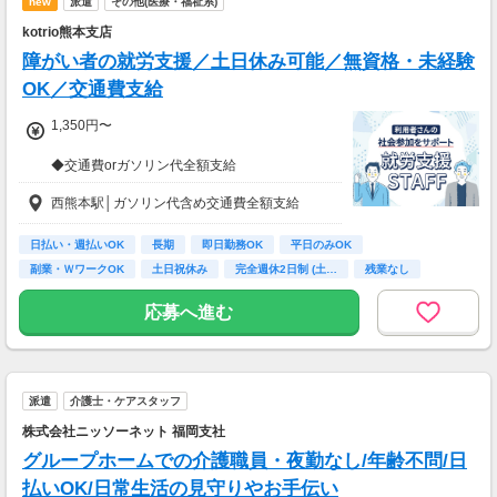
new
派遣
その他(医療・福祉系)
＜年収例＞
kotrio熊本支店
年収444万円／22歳／入社1年目
年収520万円／28歳／入社3年目
障がい者の就労支援／土日休み可能／無資格・未経験
年収600万円／32歳／入社5年目
OK／交通費支給
年収790万円／36歳／入社9年目
1,350円〜
◆交通費orガソリン代全額支給
◆各種社会保険完備
西熊本駅│ガソリン代含め交通費全額支給
◆資格支援制度有
◆日払い・週払い制度（各規定有）
日払い・週払いOK
長期
即日勤務OK
平日のみOK
急な出費にあんしんの制度です。
副業・ＷワークOK
土日祝休み
完全週休2日制 (土…
残業なし
スマホからかんたんに申請が出来ます！
ボーナス・昇給あり
応募へ進む
派遣
介護士・ケアスタッフ
株式会社ニッソーネット 福岡支社
グループホームでの介護職員・夜勤なし/年齢不問/日
払いOK/日常生活の見守りやお手伝い