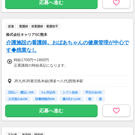
想を送るだけ♪
応募へ進む
キレイになりながらポイントがもらえる、人気
のモニターです！
・案件数 ：20～30件
派遣
看護師・准看護師・看護助手
・所要時間：10～20分
・謝礼金 ：500PT（1P＝1円）＋商品提供あ
株式会社キャリアSC熊本
り
介護施設の看護師。おばあちゃんの健康管理が中心で
◆ コスメのお試しモニター
す◆残業なし
スキンケア・ヘアケア商品を実際に使ってレビ
時給1700円〜1800円
ュー！
正看護師の時給表記になります。
美容好きにぴったりの、楽しみながらできるお
仕事です。
◆准看護師：時給1600円～
JR九州JR鹿児島本線(博多〜八代)西熊本駅
・案件数 ：10～20件
◆資格者の方、優遇あり
・所要時間：10～20分
お持ちの資格や、経験にあわせて待遇UP！
・謝礼金 ：500PT（1P＝1円）＋商品提供あ
日払い・週払いOK
3ヵ月以内
シフト自由
平日のみOK
り
土日祝のみOK
扶養控除内OK
週4日からOK
朝
昼
◆最短翌日の日払いOK
急な出費があっても安心◎
◆ 生活に役立つサービスの調査
応募へ進む
保険相談・クレカ発行など、サービス体験後に
◆別途、残業代支給（時給25％UP）
アンケートに回答するだけ！
高額謝礼も狙える人気ジャンルです。
◆別途、残業代支給（時給25％UP）
正社員
美容師・理容師