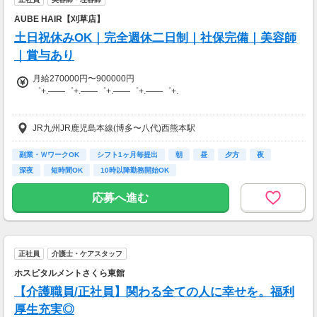
・案件数 ：10～20件
※勤務施設や勤務条件により時給は変動いたします
・所要時間：1～2時間
AUBE HAIR【刈草店】
・謝礼 ：2,000～10,000PT（1P＝1円）
土日祝休みOK｜完全週休二日制｜社保完備｜美容師
【交通費】
全額支給
｜賞与あり
★今だけ！お得なキャンペーン実施中★
電話セミナーに参加 & モニター応募完了で、A
月給270000円〜900000円
mazonギフトカード2,000円分をプレゼント！
゜+.――゜+.――゜+.――゜+.――゜+.
【一都三県・大阪・愛知】
JR九州JR鹿児島本線(博多〜八代)西熊本駅
給与：300,000円～ +歩合
歩合：フリー20％、指名40％
副業・ＷワークOK
シフト1ヶ月毎提出
朝
昼
夕方
夜
【地方主要エリア】
深夜
短時間OK
10時以降勤務開始OK
給与：280,000円～ +歩合
歩合 フリー20％、指名40％
応募へ進む
◎店販バック：10～30%
◎別途交通費支給
正社員
介護士・ケアスタッフ
゜+.――゜+.――゜+.――゜+.――゜+
ホスピタルメントさくら東館
【交通費】
【介護職員/正社員】関わる全ての人に幸せを。福利
一部支給
厚生充実◎