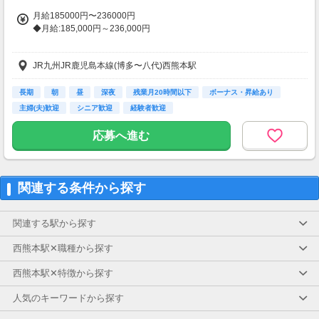
月給185000円〜236000円
◆月給:185,000円～236,000円
【別途支給手当】
JR九州JR鹿児島本線(博多〜八代)西熊本駅
介護福祉手当:5,000円
皆勤手当:2,500円
夜勤手当:4,000円/回（月4～6回）
長期
朝
昼
深夜
残業月20時間以下
ボーナス・昇給あり
主婦(夫)歓迎
シニア歓迎
経験者歓迎
・賞与あり
⇒年3回、100,000円～160,000円（実績）
応募へ進む
・昇給あり
⇒年1回
【交通費】
関連する条件から探す
一部支給
関連する駅から探す
西熊本駅✕職種から探す
西熊本駅✕特徴から探す
人気のキーワードから探す