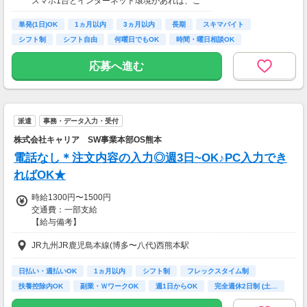
スマホ1台とインターネット環境があれば、ご
月収8万円～15万円
自宅からスタートできます。
■営業職Bさん（週4日・月80時間程度）
単発(1日)OK
通勤時間ゼロだから、本業やプライベートとの
1ヵ月以内
3ヵ月以内
長期
スキマバイト
月収15万円～25万円
両立もラクラク♪
シフト制
シフト自由
何曜日でもOK
時間・曜日相談OK
■主婦Cさん（月100時間程度）
月収20万円以上
応募へ進む
現在活躍中のライバーの多くは会社員や主婦の
方。
本業や家庭と両立しながら副業として活動され
ています。
派遣
事務・データ入力・受付
株式会社キャリア SW事業本部OS熊本
電話なし＊注文内容の入力◎週3日~OK♪PC入力でき
ればOK★
時給1300円〜1500円
交通費：一部支給
【給与備考】
■日払い･週払いOK！
JR九州JR鹿児島本線(博多〜八代)西熊本駅
日払い・週払いOK
1ヵ月以内
シフト制
フレックスタイム制
扶養控除内OK
副業・ＷワークOK
週1日からOK
完全週休2日制 (土…
残業なし