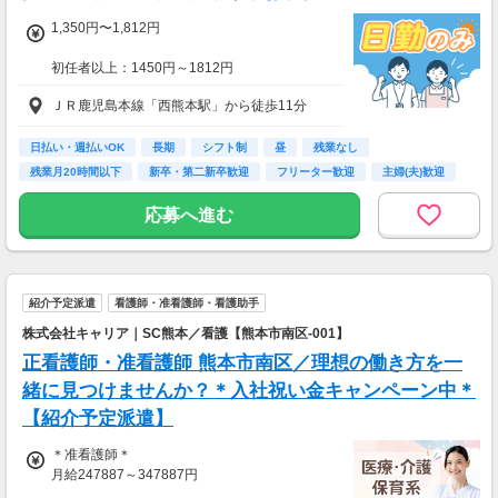
1,350円〜1,812円
初任者以上：1450円～1812円
無資格の方：1350円～1687円
ＪＲ鹿児島本線「西熊本駅」から徒歩11分
月収例：255200円（時給1450円×8h×22日稼働
の場合）
日払い・週払いOK
長期
シフト制
昼
残業なし
残業月20時間以下
新卒・第二新卒歓迎
フリーター歓迎
主婦(夫)歓迎
応募へ進む
紹介予定派遣
看護師・准看護師・看護助手
株式会社キャリア｜SC熊本／看護【熊本市南区-001】
正看護師・准看護師 熊本市南区／理想の働き方を一
緒に見つけませんか？＊入社祝い金キャンペーン中＊
【紹介予定派遣】
＊准看護師＊
月給247887～347887円