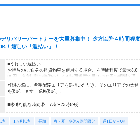
exのデリバリーパートナーを大量募集中！ 夕方以降４時間程
発OK！嬉しい「週払い」！
■うれしい週払い
お持ちの/ご自身の軽貨物車を使用する場合、４時間程度で最大8,8
00円。夕方以降の稼働※だと４時間程度で最10,000円の報酬が獲
得可能！給与ではなく、委託業務に応じた報酬をお支払いする業務
登録の際に、希望配達エリアを選択いただき、そのエリアでの業務
委託のお仕事です。うれしい週払い。
を委託します（業務委託）。
※関西エリアで4-6月に１8時以降稼働した場合を想定。地域によ
■稼働可能な時間帯：7時〜23時59分
り異なります。
※報酬は規約にしたがい配達完了の15日後に支払いますが、可能
な場合は、より早く、週払いで前週稼働分をお支払いします。
以内
1ヵ月以内
長期
春・夏・冬休み期間限定
週1日からOK
登録の際に、希望配達エリアを選択いただき、そのエリアでの業務
を委託します（業務委託）。