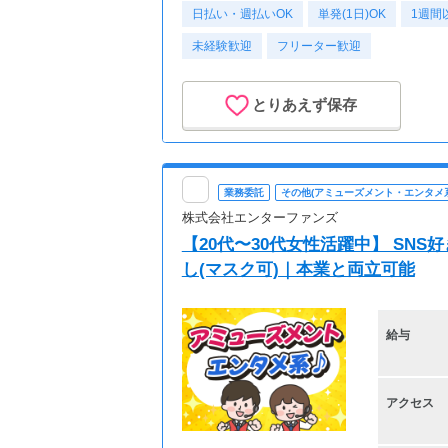
日払い・週払いOK
単発(1日)OK
1週間
未経験歓迎
フリーター歓迎
とりあえず保存
業務委託
その他(アミューズメント・エンタメ系
株式会社エンターファンズ
【20代〜30代女性活躍中】 SN
し(マスク可)｜本業と両立可能
給与
アクセス