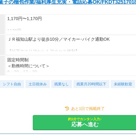
の梱包作業/福利厚生充実・電話応募OK/FKDT3251701
1,170円〜1,170円
1170円
ＪＲ福知山駅より徒歩10分／マイカー･バイク通勤OK
【以下のエリアからもアクセス便利】
綾部市
固定時間制
丹波市
＜勤務時間について＞
舞鶴市
8：20～17：20
与謝野町
※残業はありません！
朝来市
シフト自由
土日祝休み
残業なし
残業月20時間以下
未経験歓迎
即日開始可能
期間の定めあり（契約の更新は、契約期間満了後の業務量・従事し
あと1日で掲載終了
ている業務の進捗状況・有期契約従業員の能力、業務成績、勤務態
度により判断します。）
約1分でカンタン入力♪
土日祝
応募へ進む
他、企業カレンダーに基づく