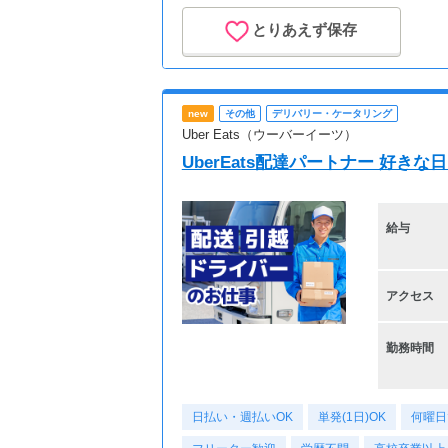
とりあえず保存
new
その他
デリバリー・ケータリング
Uber Eats（ウーバーイーツ）
UberEats配達パートナー 好き
給与
アクセス
勤務時間
日払い・週払いOK
単発(1日)OK
何曜日