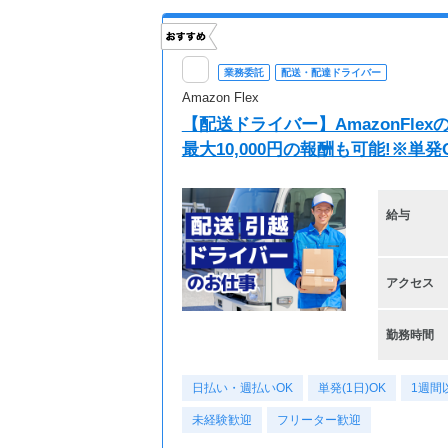
業務委託
配送・配達ドライバー
Amazon Flex
【配送ドライバー】AmazonFl
最大10,000円の報酬も可能!※単
給与
アクセス
勤務時間
日払い・週払いOK
単発(1日)OK
1週間
未経験歓迎
フリーター歓迎