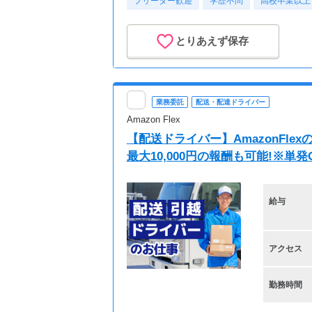
フリーター歓迎
学歴不問
高校卒業以上
とりあえず保存
業務委託
配送・配達ドライバー
Amazon Flex
【配送ドライバー】AmazonFl
最大10,000円の報酬も可能!※単
給与
アクセス
勤務時間