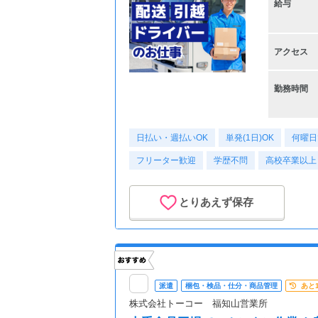
給与
アクセス
勤務時間
日払い・週払いOK
単発(1日)OK
何曜日
フリーター歓迎
学歴不問
高校卒業以上
とりあえず保存
派遣
梱包・検品・仕分・商品管理
あと
株式会社トーコー 福知山営業所