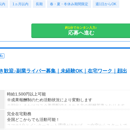
な場合は、より早く、週払いで前週稼働分をお支払いします。
以内
1ヵ月以内
長期
春・夏・冬休み期間限定
週1日からOK
登録の際に、希望配達エリアを選択いただき、そのエリアでの業務
を委託します（業務委託）。
約1分でカンタン入力♪
応募へ進む
)
S好き歓迎♪副業ライバー募集｜未経験OK｜在宅ワーク｜顔出
時給1,500円以上可能
※成果報酬制のため活動状況により変動します
※顔出しまたはマスク着用配信をされる方の報酬基準となります
【収入例】
完全在宅勤務
■事務職Aさん（週3日・月50時間程度）
全国どこからでも活動可能！
月収8万円～15万円
スマホ1台とインターネット環境があれば、ご自宅からスタートで
■営業職Bさん（週4日・月80時間程度）