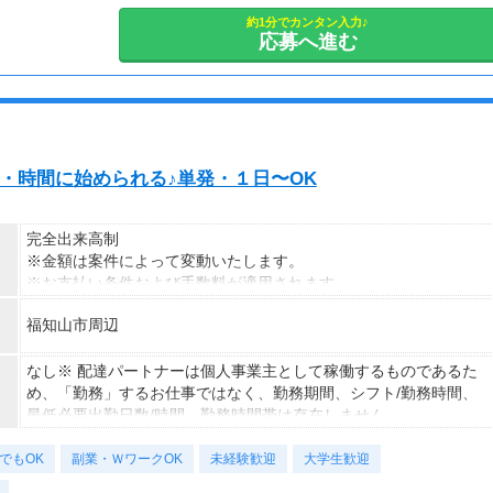
約1分でカンタン入力♪
応募へ進む
な日・時間に始められる♪単発・１日〜OK
完全出来高制
※金額は案件によって変動いたします。
※お支払い条件および手数料が適用されます
福知山市周辺
なし※ 配達パートナーは個人事業主として稼働するものであるた
め、「勤務」するお仕事ではなく、勤務期間、シフト/勤務時間、
最低必要出勤日数/時間、勤務時間帯は存在しません。
でもOK
副業・ＷワークOK
未経験歓迎
大学生歓迎