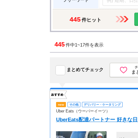
フリーワード
445
件ヒット
445
件中
1~17件を表示
チ
まとめてチェック
ま
new
その他
デリバリー・ケータリング
Uber Eats（ウーバーイーツ）
UberEats配達パートナー 好き