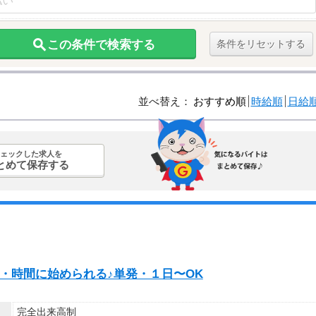
この条件で検索する
条件をリセットする
並べ替え：
おすすめ順
時給順
日給
ェックした求人を
とめて保存する
な日・時間に始められる♪単発・１日〜OK
完全出来高制