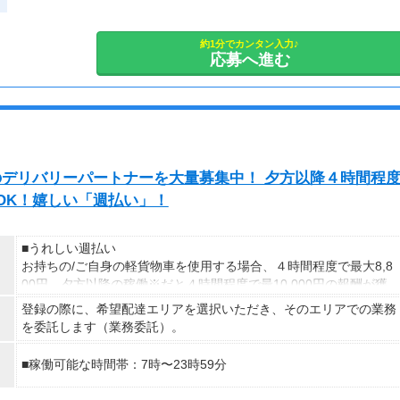
約1分でカンタン入力♪
応募へ進む
exのデリバリーパートナーを大量募集中！ 夕方以降４時間程
発OK！嬉しい「週払い」！
■うれしい週払い
お持ちの/ご自身の軽貨物車を使用する場合、４時間程度で最大8,8
00円。夕方以降の稼働※だと４時間程度で最10,000円の報酬が獲
得可能！給与ではなく、委託業務に応じた報酬をお支払いする業務
登録の際に、希望配達エリアを選択いただき、そのエリアでの業務
委託のお仕事です。うれしい週払い。
を委託します（業務委託）。
※関西エリアで4-6月に１8時以降稼働した場合を想定。地域によ
■稼働可能な時間帯：7時〜23時59分
り異なります。
※報酬は規約にしたがい配達完了の15日後に支払いますが、可能