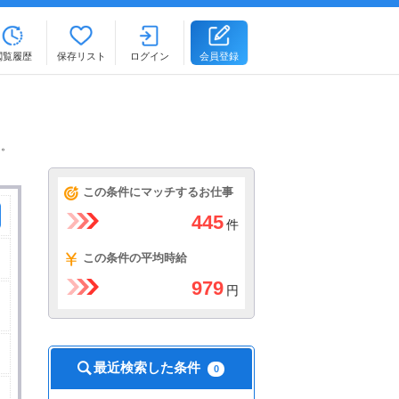
閲覧履歴
保存リスト
ログイン
会員登録
ト。
この条件にマッチするお仕事
445
件
この条件の平均時給
979
円
最近検索した条件
0