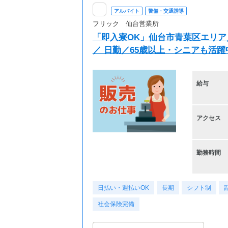
アルバイト
警備・交通誘導
フリック 仙台営業所
「即入寮OK」仙台市青葉区エリア
／ 日勤／65歳以上・シニアも活
給与
アクセス
勤務時間
日払い・週払いOK
長期
シフト制
社会保険完備