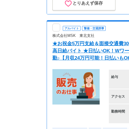
とりあえず保存
アルバイト
警備・交通誘導
株式会社MSK 東北支社
★お祝金5万円支給＆面接交通費30
高日給バイト ★日払いOK！Wワ
勤♪【月収24万円可能！日払いもO
給与
アクセス
勤務時間