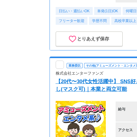
日払い・週払いOK
単発(1日)OK
何曜日
フリーター歓迎
学歴不問
高校卒業以上
とりあえず保存
業務委託
その他(アミューズメント・エンタメ系
株式会社エンターファンズ
【20代〜30代女性活躍中】 SN
し(マスク可)｜本業と両立可能
給与
アクセス