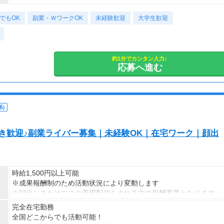
でもOK
副業・ＷワークOK
未経験歓迎
大学生歓迎
約1分でカンタン入力♪
応募へ進む
)
S好き歓迎♪副業ライバー募集｜未経験OK｜在宅ワーク｜顔出
時給1,500円以上可能
※成果報酬制のため活動状況により変動します
※顔出しまたはマスク着用配信をされる方の報酬基準となります
【収入例】
完全在宅勤務
■事務職Aさん（週3日・月50時間程度）
全国どこからでも活動可能！
月収8万円～15万円