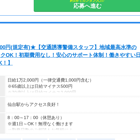
約1分でカンタン入力♪
応募へ進む
00円(規定有)★【交通誘導警備スタッフ】地域最高水準の
ークOK！初期費用なし！安心のサポート体制！働きやすい
K！】
日給1万2,000円（一律交通費1,000円含む）
※65歳以上は日給マイナス500円
※70歳以上は日給マイナス2,000円
---
仙台駅からアクセス良好！
■交通誘導2級以上の資格をお持ちの方は
日給1万2,000円
（一律交通費1,000円含む）
8：00～17：00（休憩あり）
※65歳以上は日給マイナス500円
※週1日～OK！無理なく働けます
※70歳以上は日給マイナス1,000円
⇒勤務日数のご相談もお気軽に！
★交通誘導2級（以上）として従事した場合