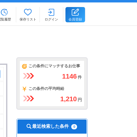
閲覧履歴
保存リスト
ログイン
会員登録
。
この条件にマッチするお仕事
1146
件
この条件の平均時給
1,210
円
最近検索した条件
0