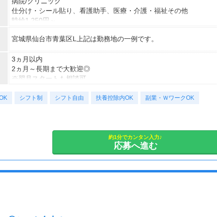
病院/クリニック
仕分け・シール貼り、看護助手、医療・介護・福祉その他
時給1,250円～
※22時～翌5時の就労は深夜時給適用
宮城県仙台市青葉区L上記は勤務地の一例です。
※お給料は最短で週払いOK！（規定有）
※残業代は別途全額支給
3ヵ月以内
2ヵ月～長期まで大歓迎◎
※翌月スタートも相談可
※試用期間（初回2ヵ月契約）
OK
シフト制
シフト自由
扶養控除内OK
副業・ＷワークOK
約1分でカンタン入力♪
応募へ進む