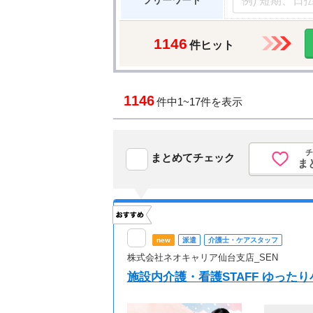
フリーワード
1146
件ヒット
1146
件中
1~17件を表示
チ
まとめてチェック
ま
new
派遣
介護士・ケアスタッフ
株式会社ネオキャリア仙台支店_SEN
施設内介護・看護STAFF ゆった