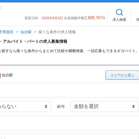
】
2,808,767
更新日時
2026年8月6日
全国掲載件数
件
求人検索
市青葉区
仙台駅
様々な条件の求人情報
イト・アルバイト・パートの求人募集情報
を探すなら様々な条件からまとめて比較や横断検索、一括応募もできるギガバイト
仙台駅
エリアから選ぶ
給与