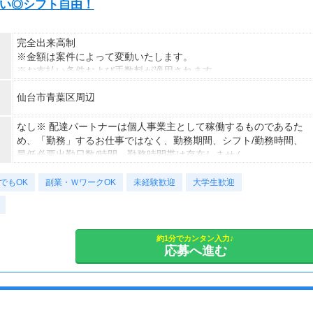
週払い◎シフト自由！
完全出来高制
※金額は案件によって変動いたします。
※お支払い条件および手数料が適用されます
仙台市青葉区周辺
なし※ 配達パートナーは個人事業主として稼働するものであるた
め、「勤務」するお仕事ではなく、勤務期間、シフト/勤務時間、
最低必要出勤日数/時間、勤務時間帯は存在しません。
でもOK
副業・ＷワークOK
未経験歓迎
大学生歓迎
約1分でカンタン入力♪
応募へ進む