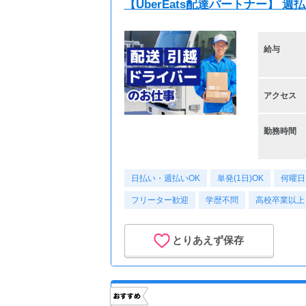
【UberEats配達パートナー】 
給与
アクセス
勤務時間
日払い・週払いOK
単発(1日)OK
何曜日
フリーター歓迎
学歴不問
高校卒業以上
とりあえず保存