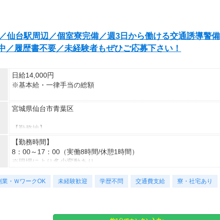
／仙台駅周辺／個室寮完備／週3日から働ける交通誘導警備
躍中／履歴書不要／未経験者もぜひご応募下さい！
日給14,000円
※基本給・一律手当の総額
基本給:日給 10,000円 〜 固定残業代:なし
宮城県仙台市青葉区
【一律手当】
【勤務地】
・全員に一律で支払われる通勤・皆勤・家族手当金額:なし
仙台市青葉区を中心に勤務地多数あり
【勤務時間】
・その他手当 一律入社祝金4,000円を含む
・直行直帰OK
8：00～17：00（実働8時間/休憩1時間）
※入社5日目以降は入社祝金の支給がなくなります。
・車、バイク通勤OK
※現場により多少変動あり
・資格者及び能力により別途手当が 発生する場合があります。
※週3日～OK
副業・ＷワークOK
未経験歓迎
学歴不問
交通費支給
寮・社宅あり
【入社祝金あり】
【休日】
入社祝金20,000円支給（4,000円を5日間で支給）
1週間ごとのシフト制
・交通費支給（自家用車、電車で現場に向かう場合のみ）