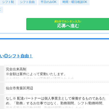
シフト制
1勤務につき1000円支給！！
＜様々な働き方が可能＆歓迎＞
シフト自由
平日のみOK
時間・曜日相談OK
---
・土日祝のみOK
K
■65歳～69歳迄では他の年代と同じ現場でも
・平日のみOK
安全面・体力面の考慮により比較的低負荷の業務、
・週1日からOK
70歳以降では低負荷業務や季節により
・短期歓迎
約1分でカンタン入力♪
応募へ進む
相談の上短時間勤務をすることもあるため
・長期歓迎
給与が上記になる場合がございます。
＜月収例＞
月収24万円可能
（日給1万2,000円×月20日勤務）
週払い◎シフト自由！
完全出来高制
※金額は案件によって変動いたします。
※お支払い条件および手数料が適用されます
仙台市青葉区周辺
なし※ 配達パートナーは個人事業主として稼働するものであるた
め、「勤務」するお仕事ではなく、勤務期間、シフト/勤務時間、
最低必要出勤日数/時間、勤務時間帯は存在しません。