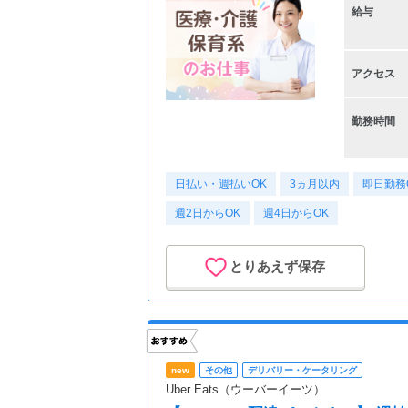
給与
アクセス
勤務時間
日払い・週払いOK
3ヵ月以内
即日勤務
週2日からOK
週4日からOK
とりあえず保存
new
その他
デリバリー・ケータリング
Uber Eats（ウーバーイーツ）