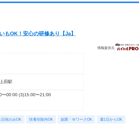
いもOK！安心の研修あり【Ja】
情報提供元
上田駅
でも・何度でも申請可能です！
00〜00:00 (3)15:00〜21:00
”！
土日祝のみOK
扶養控除内OK
副業・ＷワークOK
週1日からOK
K