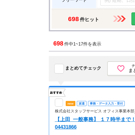
フリーワード
698
件ヒット
698
件中
1~17件を表示
チ
まとめてチェック
ま
new
派遣
事務・データ入力・受付
株式会社スタッフサービス オフィス事業本部
【上田_一般事務】 １７時半まで！
04431866