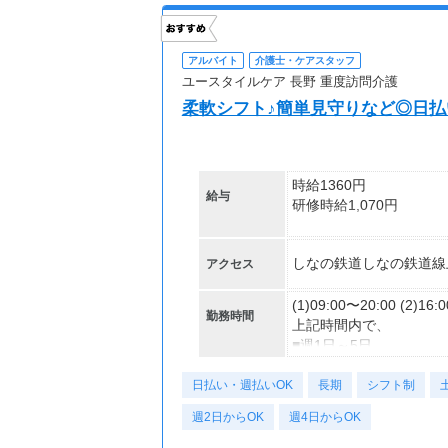
アルバイト
介護士・ケアスタッフ
ユースタイルケア 長野 重度訪問介護
柔軟シフト♪簡単見守りなど◎日払
時給1360円
給与
研修時給1,070円
しなの鉄道しなの鉄道線
アクセス
★日払いも可能！
振込手数料は会社負担！
前払い制度として、いつ
(1)09:00〜20:00 (2)16:
勤務時間
利用手数料は驚きの”無料
上記時間内で、
※稼働分のみ支給
■週1日～5日
■1日6時間～
日払い・週払いOK
【交通費】
■希望の曜日固定で勤務
長期
シフト制
一部支給
■平日のみ・土日祝のみO
週2日からOK
週4日からOK
■1勤務1件のみ訪問
■扶養内OK