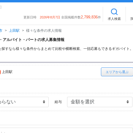
】
2,799,836
更新日時
2026年8月7日
全国掲載件数
件
求人検索
市
上田駅
様々な条件の求人情報
イト・アルバイト・パートの求人募集情報
を探すなら様々な条件からまとめて比較や横断検索、一括応募もできるギガバイト
上田駅
エリアから選ぶ
給与