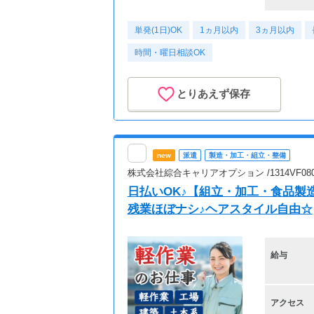
単発(1日)OK
1ヵ月以内
3ヵ月以内
時間・曜日相談OK
とりあえず保存
new
派遣
製造・加工・組立・整備
株式会社綜合キャリアオプション /1314VF0804
日払いOK♪【組立・加工・食品製
残業ほぼナシ♪ヘアスタイル自由☆
給与
アクセス