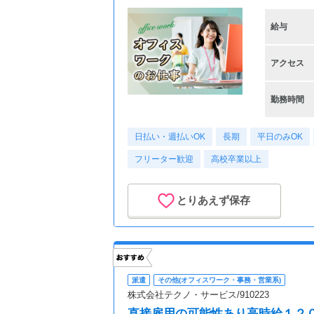
給与
アクセス
勤務時間
日払い・週払いOK
長期
平日のみOK
フリーター歓迎
高校卒業以上
とりあえず保存
派遣
その他(オフィスワーク・事務・営業系)
株式会社テクノ・サービス/910223
直接雇用の可能性あり高時給１２