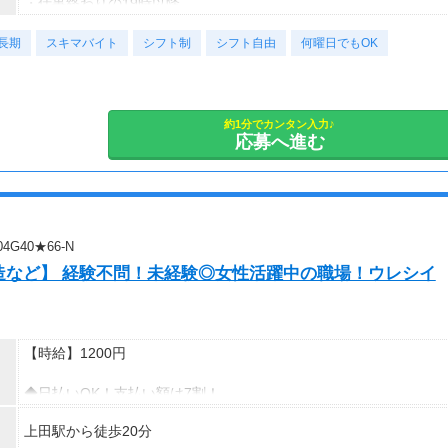
・仕事終わりの19時以降
月収20万円以上
・休日だけ
現在活躍中のライバーの多くは会社員や主婦の方。
長期
・スキマ時間だけ
スキマバイト
シフト制
シフト自由
何曜日でもOK
本業や家庭と両立しながら副業として活動されています。
など、ご自身のライフスタイルに合わせて活動できます。
副業として活動されている方が多数在籍しており、本業と両立しな
がら続けやすい環境です。
安定した活動を目指す方には、月30〜50時間以上の配信を推奨し
約1分でカンタン入力♪
応募へ進む
ています。
G40★66-N
造など】 経験不問！未経験◎女性活躍中の職場！ウレシイ
【時給】1200円
◆日払いOK！支払い額は7割！
※規定・支払い条件有
上田駅から徒歩20分