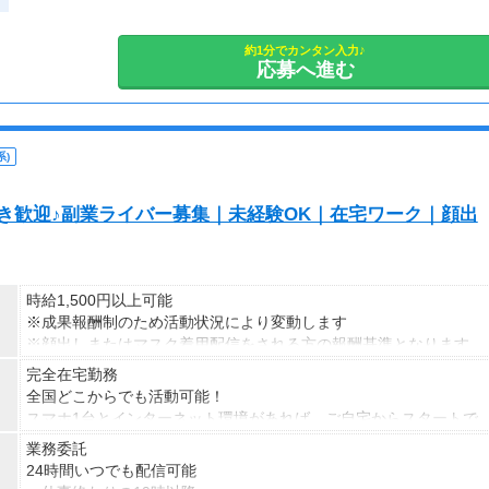
介助
約1分でカンタン入力♪
応募へ進む
きの記録
)
ルが異なる場合がございます。
S好き歓迎♪副業ライバー募集｜未経験OK｜在宅ワーク｜顔出
時給1,500円以上可能
※成果報酬制のため活動状況により変動します
※顔出しまたはマスク着用配信をされる方の報酬基準となります
【収入例】
完全在宅勤務
■事務職Aさん（週3日・月50時間程度）
全国どこからでも活動可能！
月収8万円～15万円
スマホ1台とインターネット環境があれば、ご自宅からスタートで
■営業職Bさん（週4日・月80時間程度）
きます。
業務委託
月収15万円～25万円
通勤時間ゼロだから、本業やプライベートとの両立もラクラク♪
24時間いつでも配信可能
■主婦Cさん（月100時間程度）