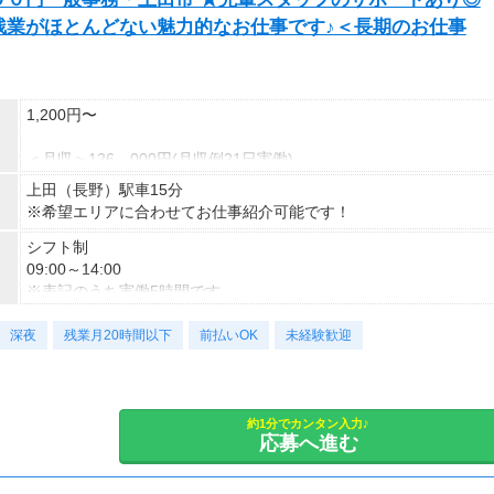
残業がほとんどない魅力的なお仕事です♪＜長期のお仕事
1,200円〜
＜月収＞126、000円(月収例21日実働)
交通費全額支給
上田（長野）駅車15分
即払い制度有
※希望エリアに合わせてお仕事紹介可能です！
シフト制
09:00～14:00
※表記のうち実働5時間です。
深夜
勤務曜日：月・火・木・金・土・祝
残業月20時間以下
前払いOK
未経験歓迎
水日（企業カレンダーあり）
約1分でカンタン入力♪
応募へ進む