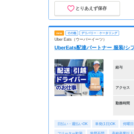
■Wワーク/副業中の方で
とりあえず保存
出勤スケジュール相談
■直行直帰OK！
※ご利用者様に合わせた
new
その他
デリバリー・ケータリング
勤務時間となりますの
Uber Eats（ウーバーイーツ）
訪問先によって前後し
UberEats配達パートナー 服装/
勤務地は多数あり！
※ご応募のタイミングに
ご希望に沿ったお仕事
給与
即日ご案内できない可
ございますのでご了承
アクセス
▼お仕事イメージ
9:00 ご利用者様宅で
勤務時間
・文字盤でコミュニケー
・1～2時間おきに痰の
・趣味のお手伝い
日払い・週払いOK
単発(1日)OK
何曜日
・洗濯
・お部屋の掃除
フリーター歓迎
学歴不問
高校卒業以上