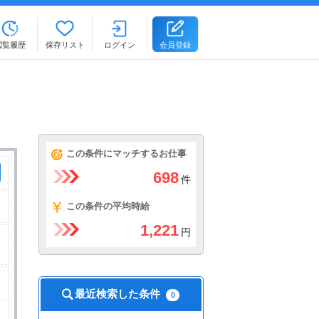
閲覧履歴
保存リスト
ログイン
会員登録
。
この条件にマッチするお仕事
698
件
この条件の平均時給
1,221
円
最近検索した条件
0