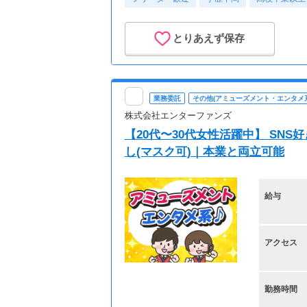
・水分補給や経管栄養の
・排泄介助 おむつ交換
・ベッドシーツ交換
とりあえず保存
・時おり外出の同行
・行ったサービスや気付
18:00 終了 直帰
業務委託
その他(アミューズメント・エンタメ系
※案件によりスケジュー
株式会社エンターファンズ
【20代〜30代女性活躍中】 SN
し(マスク可)｜本業と両立可能
給与
アクセス
勤務時間