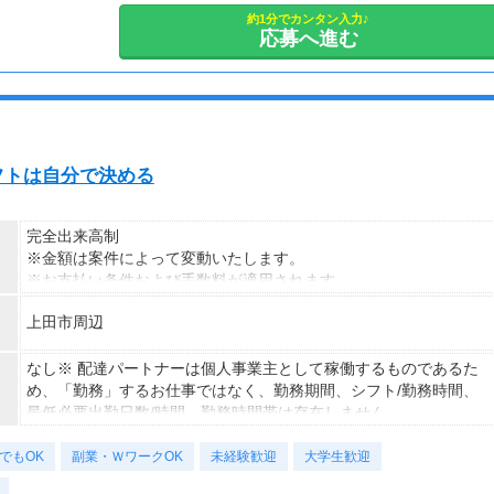
もOK！
約1分でカンタン入力♪
応募へ進む
できます◎
で
ます
シフトは自分で決める
より、
完全出来高制
が
※金額は案件によって変動いたします。
能性も
※お支払い条件および手数料が適用されます
ください。
上田市周辺
なし※ 配達パートナーは個人事業主として稼働するものであるた
お仕事開始
め、「勤務」するお仕事ではなく、勤務期間、シフト/勤務時間、
ション
最低必要出勤日数/時間、勤務時間帯は存在しません。
吸引
でもOK
副業・ＷワークOK
未経験歓迎
大学生歓迎