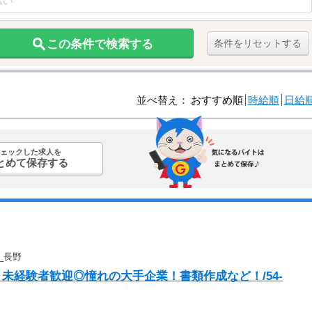
この条件で検索する
条件をリセットする
並べ替え：
おすすめ順
時給順
日給
ェックした求人を
とめて保存する
_長野
未経験者歓迎◎憧れの大手企業！書類作成など！/54-