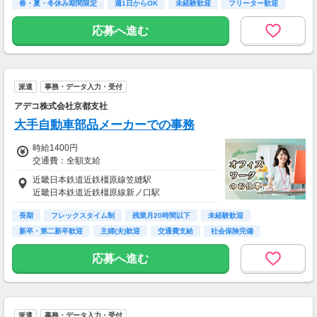
春・夏・冬休み期間限定
週1日からOK
未経験歓迎
フリーター歓迎
を想定。地域により異なります。
※報酬は規約にしたがい配達完了の15日後に支
応募へ進む
払いますが、可能な場合は、より早く、週払い
で前週稼働分をお支払いします。
登録の際に、希望配達エリアを選択いただき、
そのエリアでの業務を委託します（業務委
派遣
事務・データ入力・受付
託）。
アデコ株式会社京都支社
大手自動車部品メーカーでの事務
時給1400円
交通費：全額支給
近畿日本鉄道近鉄橿原線笠縫駅
近畿日本鉄道近鉄橿原線新ノ口駅
長期
フレックスタイム制
残業月20時間以下
未経験歓迎
新卒・第二新卒歓迎
主婦(夫)歓迎
交通費支給
社会保険完備
研修制度あり
応募へ進む
派遣
事務・データ入力・受付