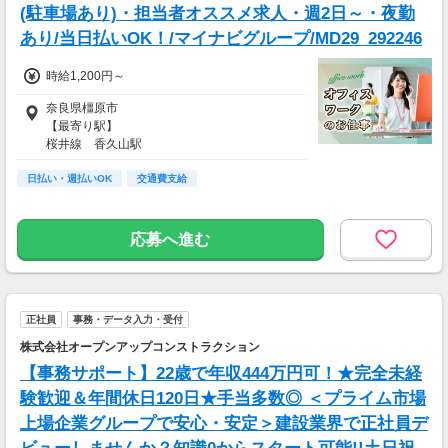
■平均配送件数：24件/日
(駐車場あり)・担当者オススメ求人・週2日～・夜勤
■使用車両：軽貨物
あり/当日払いOK！/マイナビグループ/MD29_292246
週末のみ・夜間のみでもOK！スキマ時間を活か
時給1,200円～
して配達が可能！
もちろんガッツリ働きたい方も大歓迎です♪
奈良県橿原市
あなたのライフスタイルに合わせて配達できま
【最寄り駅】
す！
桜井線 香久山駅
【アクセス】
※上記は2026年6月の奈良県の実績例です。あ
日払い・週払いOK
香久山駅から徒歩8分(700m)
交通費支給
くまで例であり、報酬を保証するものではあり
ません。
※報酬はエリア・時間・注文状況等により異な
応募へ進む
ります。
正社員
事務・データ入力・受付
株式会社オープンアップコンストラクション
【事務サポート】22歳で年収444万円可！★完全未経
験歓迎＆年間休日120日★手当多数◎ ＜プライム市場
上場企業グループで安心・安定＞建設業界で正社員デ