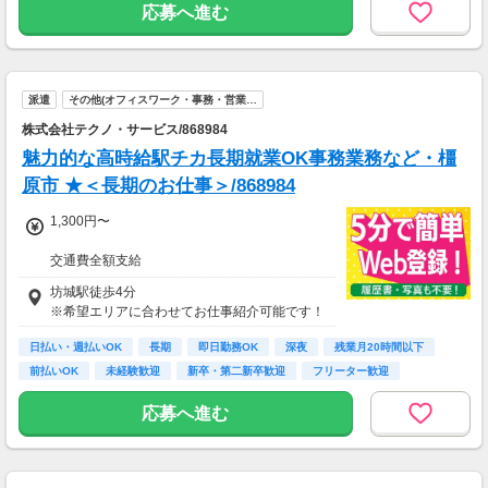
応募へ進む
派遣
その他(オフィスワーク・事務・営業…
株式会社テクノ・サービス/868984
魅力的な高時給駅チカ長期就業OK事務業務など・橿
原市 ★＜長期のお仕事＞/868984
1,300円〜
交通費全額支給
即払い制度有
坊城駅徒歩4分
※希望エリアに合わせてお仕事紹介可能です！
日払い・週払いOK
長期
即日勤務OK
深夜
残業月20時間以下
前払いOK
未経験歓迎
新卒・第二新卒歓迎
フリーター歓迎
応募へ進む