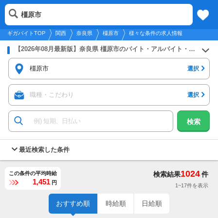
2026年8月9日
更新
tog
橿原市
関西
履歴
保存
メニュー
nav
ギガバイトTOP
関西
奈良県
橿原市
様々な条件の求人情報
【2026年08月最新版】奈良県 橿原市のバイト・アルバイト・パートの求人募集情報
橿原市
選択
職種・こだわり
選択
検索
最近検索した条件
1024
この条件の平均時給
検索結果
件
1,451
円
1~17件を表示
おすすめ順
時給順
日給順