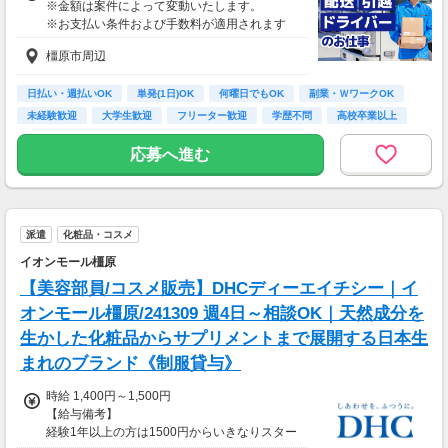
※金額は案件によって変動いたします。
※お支払い条件および手数料が適用されます
橿原市周辺
日払い・週払いOK
単発(1日)OK
何曜日でもOK
副業・ＷワークOK
未経験歓迎
大学生歓迎
フリーター歓迎
学歴不問
高校卒業以上
応募へ進む
派遣
化粧品・コスメ
イオンモール橿原
【美容部員/コスメ販売】DHCディーエイチシー｜イ
オンモール橿原/241309 週4日～相談OK｜天然成分を
生かした化粧品からサプリメントまで展開する日本生
まれのブランド《制服貸与》
時給 1,400円～1,500円
【給与備考】
経験1年以上の方は1500円からいきなりスター