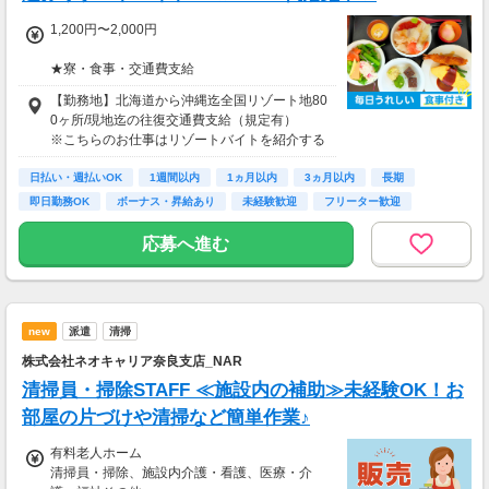
1,200円〜2,000円
★寮・食事・交通費支給
住み込みのお仕事のため、以下の補助がありま
【勤務地】北海道から沖縄迄全国リゾート地80
す。
0ヶ所/現地迄の往復交通費支給（規定有）
・寮費・光熱費無料（個室あり）
※こちらのお仕事はリゾートバイトを紹介する
・食事無料
募集となっており実際に募集がある勤務地と異
・Wi-Fiあり
日払い・週払いOK
なる場合がございます。
1週間以内
1ヵ月以内
3ヵ月以内
長期
・往復交通費支給（上限あり）
カウンセリングでご希望条件をお伺いし、全国
即日勤務OK
ボーナス・昇給あり
未経験歓迎
フリーター歓迎
※勤務地による
からお仕事をご案内いたします。※ご自宅から
の通勤も可
応募へ進む
生活費がかからないので、働いた分のほとんど
を貯金にまわすことができます！
★お仕事開始までの流れ★
応募→初回カウンセリング（電話15分）→希望
▼月収例
のお仕事へ応募（面接なし）→お仕事開始
25万5,300円
new
派遣
清掃
＝(時給1,200円×8h＋残業1h)×23日
株式会社ネオキャリア奈良支店_NAR
▼貯金の目安
清掃員・掃除STAFF ≪施設内の補助≫未経験OK！お
＜リゾートバイト＞
部屋の片づけや清掃など簡単作業♪
住まい ：無料
水道光熱費：無料
有料老人ホーム
Wi-Fi代 ：無料
清掃員・掃除、施設内介護・看護、医療・介
食費 ：無料