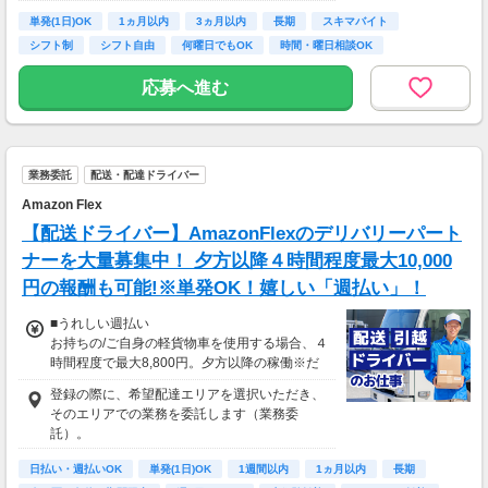
自宅からスタートできます。
■営業職Bさん（週4日・月80時間程度）
単発(1日)OK
通勤時間ゼロだから、本業やプライベートとの
1ヵ月以内
3ヵ月以内
長期
スキマバイト
月収15万円～25万円
両立もラクラク♪
シフト制
シフト自由
何曜日でもOK
時間・曜日相談OK
■主婦Cさん（月100時間程度）
月収20万円以上
応募へ進む
現在活躍中のライバーの多くは会社員や主婦の
方。
本業や家庭と両立しながら副業として活動され
ています。
業務委託
配送・配達ドライバー
Amazon Flex
【配送ドライバー】AmazonFlexのデリバリーパート
ナーを大量募集中！ 夕方以降４時間程度最大10,000
円の報酬も可能!※単発OK！嬉しい「週払い」！
■うれしい週払い
お持ちの/ご自身の軽貨物車を使用する場合、４
時間程度で最大8,800円。夕方以降の稼働※だ
と４時間程度で最10,000円の報酬が獲得可能！
登録の際に、希望配達エリアを選択いただき、
給与ではなく、委託業務に応じた報酬をお支払
そのエリアでの業務を委託します（業務委
いする業務委託のお仕事です。うれしい週払
託）。
い。
日払い・週払いOK
単発(1日)OK
1週間以内
1ヵ月以内
長期
※関西エリアで4-6月に１8時以降稼働した場合