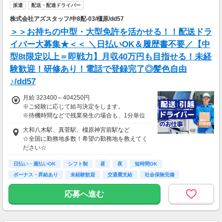
派遣
配送・配達ドライバー
株式会社アズスタッフ/中8配-03/橿原/dd57
＞＞お持ちの中型・大型免許を活かせる！！配送ドラ
イバー大募集★＜＜ ＼日払いOK＆履歴書不要／【中
型8t限定以上＝即戦力】月収40万円も目指せる！未経
験歓迎！研修あり！電話で登録完了◎髪色自由
♪/dd57
月給 323400～404250円
※ご経験に応じて給与決定をします。
※待機時間などで残業発生の場合も、1分単位
で残業代をお支払いします！
大和八木駅、真菅駅、橿原神宮前駅など
※研修・研修時給については面談時にお伝えし
☆全国に勤務地多数！希望の勤務地を教えてく
ます
ださい☆
＊交通費一部支給（案件による）
日払い・週払いOK
シフト制
昼
夜
短時間OK
ボーナス・昇給あり
未経験歓迎
交通費支給
社会保険完備
応募へ進む