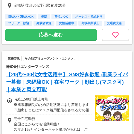
ト！ 経験1年未満の方も就業1年後には必ず150
金橋駅 徒歩8分/浮孔駅 徒歩20分
0円に昇給します！
◆月収例
23万5千円～25万2千円＋残業手当
日払い・週払いOK
長期
前払いOK
ボーナス・昇給あり
フリーター歓迎
経験者歓迎
女性活躍中
高校卒業以上
交通費支給
【前払い制度あり】
6割のスタッフが利用中！働いた給料の一部を
応募へ進む
最短即時支払い。
利用料・振込手数料はすべて無料。
業務委託
その他(アミューズメント・エンタメ…
株式会社エンターファンズ
【20代〜30代女性活躍中】 SNS好き歓迎♪副業ライバ
ー募集｜未経験OK｜在宅ワーク｜顔出し(マスク可)
｜本業と両立可能
時給1,500円以上可能
※成果報酬制のため活動状況により変動します
※顔出しまたはマスク着用配信をされる方の報
酬基準となります
完全在宅勤務
【収入例】
全国どこからでも活動可能！
■事務職Aさん（週3日・月50時間程度）
スマホ1台とインターネット環境があれば、ご
月収8万円～15万円