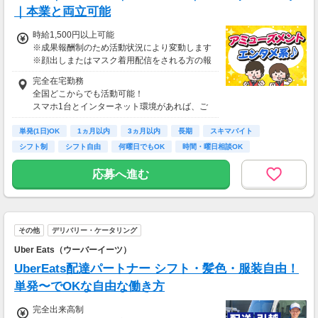
｜本業と両立可能
時給1,500円以上可能
※成果報酬制のため活動状況により変動します
※顔出しまたはマスク着用配信をされる方の報
酬基準となります
完全在宅勤務
【収入例】
全国どこからでも活動可能！
■事務職Aさん（週3日・月50時間程度）
スマホ1台とインターネット環境があれば、ご
月収8万円～15万円
自宅からスタートできます。
■営業職Bさん（週4日・月80時間程度）
単発(1日)OK
通勤時間ゼロだから、本業やプライベートとの
1ヵ月以内
3ヵ月以内
長期
スキマバイト
月収15万円～25万円
両立もラクラク♪
シフト制
シフト自由
何曜日でもOK
時間・曜日相談OK
■主婦Cさん（月100時間程度）
月収20万円以上
応募へ進む
現在活躍中のライバーの多くは会社員や主婦の
方。
本業や家庭と両立しながら副業として活動され
ています。
その他
デリバリー・ケータリング
Uber Eats（ウーバーイーツ）
UberEats配達パートナー シフト・髪色・服装自由！
単発〜でOKな自由な働き方
完全出来高制