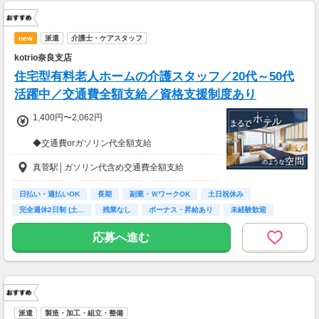
new
派遣
介護士・ケアスタッフ
kotrio奈良支店
住宅型有料老人ホームの介護スタッフ／20代～50代
活躍中／交通費全額支給／資格支援制度あり
1,400円〜2,062円
◆交通費orガソリン代全額支給
◆各種社会保険完備
真菅駅│ガソリン代含め交通費全額支給
◆日払い・週払い制度（各規定有）
急な出費にあんしんの制度です。
スマホからかんたんに申請が出来ます！
日払い・週払いOK
長期
副業・ＷワークOK
土日祝休み
完全週休2日制 (土…
残業なし
ボーナス・昇給あり
未経験歓迎
主婦(夫)歓迎
応募へ進む
派遣
製造・加工・組立・整備