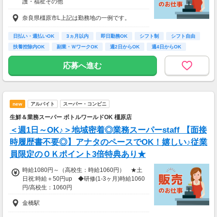
護・福祉その他
スマホ ：0.5万円
時給1,350円
そのほか ：1.5万円
奈良県橿原市L上記は勤務地の一例です。
【経験・お持ちの資格によって異なります】
社会保険 ：3万円
■未経験の方（無資格）：時給1350円～
-----------------------
■未経験の方（有資格）：時給1400円～
日払い・週払いOK
3ヵ月以内
即日勤務OK
シフト制
シフト自由
支出合計 ：5万円
■経験者（無資格）：時給1450円～
扶養控除内OK
副業・ＷワークOK
週2日からOK
週4日からOK
→毎月20万円程度の貯金が目指せます！
■経験者（有資格）：時給1500円～
短期でお金を貯めたい方にはピッタリ！
■介護福祉士：時給1550円
応募へ進む
new
アルバイト
スーパー・コンビニ
生鮮＆業務スーパー ボトルワールドOK 橿原店
＜週1日～OK♪＞地域密着◎業務スーパーstaff 【面接
時履歴書不要◎】アナタのペースでOK！嬉しい♪従業
員限定のＯＫポイント3倍特典あり★
時給1080円～（高校生：時給1060円） ★土
日祝:時給＋50円up ◆研修(1-3ヶ月)時給1060
円/高校生：1060円
金橋駅