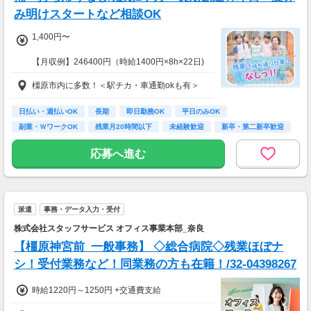
み明けスタートなど相談OK
1,400円〜
【月収例】246400円（時給1400円×8h×22日)
橿原市内に多数！＜駅チカ・車通勤okも有＞
7：00～19：00で1日4ｈ～、週3～5日(週20h
以上)
★シフト例：9-18時、7-11時、8-12時、9-16時
日払い・週払いOK
長期
即日勤務OK
平日のみOK
など
副業・ＷワークOK
残業月20時間以下
未経験歓迎
新卒・第二新卒歓迎
★平日のみ/午前/夕方/扶養内/パート/フル/短時
フリーター歓迎
間など相談OK！
応募へ進む
★短期2ヶ月～長期歓迎！
派遣
事務・データ入力・受付
株式会社スタッフサービス オフィス事業本部_奈良
【橿原神宮前_一般事務】 ◇総合病院◇残業ほぼナ
シ！受付業務など！同業務の方も在籍！/32-04398267
時給1220円～1250円 +交通費支給