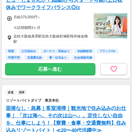
ビューしませんか？知識0からスタート可能!!土日祝
休みでワークライフバランス◎/z
月給370,000円～
※試用期間3ヶ月
待遇に変わりありません。
近鉄大阪線真菅駅近鉄大阪線松塚駅桜井線金橋
駅
▽月給額に下記の一律手当含む
■エリア職種手当／1万2,000円～3万円
長期
土日祝休み
ボーナス・昇給あり
未経験歓迎
ブランクOK
■稼働手当／1万円
学歴不問
交通費支給
寮・社宅あり
社会保険完備
▽その他手当
応募へ進む
■残業手当(超過分)
■引越手当／3万円（支給条件あり）
■資格手当（20種類の資格に対して支給）※最
大4万円／月 支給
派遣
清掃
＜年収例＞
リゾートバイトダイブ 東京本社
年収444万円／22歳／入社1年目
年収520万円／28歳／入社3年目
面接なし・急募｜客室清掃｜観光地で住み込みのお仕
年収600万円／32歳／入社5年目
事｜ 「次は海へ、その次は山へ」。定住しない自由
年収790万円／36歳／入社9年目
を、仕事にしよう！【寮費・食事・交通費無料】住み
込みリゾートバイト！≪20〜40代活躍中≫