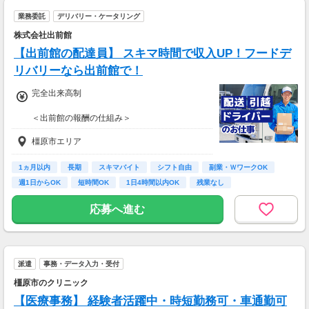
業務委託
デリバリー・ケータリング
株式会社出前館
【出前館の配達員】 スキマ時間で収入UP！フードデ
リバリーなら出前館で！
完全出来高制
＜出前館の報酬の仕組み＞
基本報酬 ＋ ブースト
橿原市エリア
※ブーストとは配達距離、曜日や時間帯、天候
などを考慮して上乗せされる報酬の名称です。
1ヵ月以内
長期
スキマバイト
シフト自由
副業・ＷワークOK
【報酬例】
週1日からOK
短時間OK
1日4時間以内OK
残業なし
<空いた時間でサクッと稼ぎたいあなた
は・・・>
応募へ進む
■月報酬：約28,000円
■配達日数：11日
■平均配送件数：5件/日
■使用車両：バイク
派遣
事務・データ入力・受付
＜ガッツリ稼ぎたいあなたは・・・＞
橿原市のクリニック
■月報酬：約185,000円
【医療事務】 経験者活躍中・時短勤務可・車通勤可
■配達日数：11日