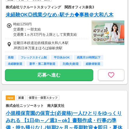
株式会社リクルートスタッフィング 関西オフィス奈良3
未経験OK◎残業少なめ♪駅チカ◆事務＠大和八木
時給1250円
交通費：一部支給
交通費 1ヵ月3万円を上限として実費支給
近畿日本鉄道近鉄橿原線大和八木駅
月収例 17万5000円 時給1250円×実働7h×週5日
JR西日本万葉まほろば線畝傍駅
×4週
※月収例を保証するものではありません。
長期
フレックスタイム制
平日休みOK
残業月10時間以下
未経験歓迎
新卒・第二新卒歓迎
主婦(夫)歓迎
経験者歓迎
ha_rs_001
ＰＣスキル不要
応募へ進む
new
派遣
保育士・保育スタッフ
株式会社ニッソーネット 南大阪支社
小規模保育園の保育士(必資格)一人ひとりをゆっくり
みれる 【1日4h～／週3～ok】書類作成・行事の準
備・持ち帰りなし/短期2ヶ月～長期歓迎★即日・夏休