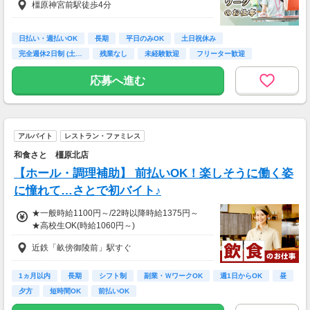
橿原神宮前駅徒歩4分
日払い・週払いOK
長期
平日のみOK
土日祝休み
完全週休2日制 (土…
残業なし
未経験歓迎
フリーター歓迎
高校卒業以上
応募へ進む
アルバイト
レストラン・ファミレス
和食さと 橿原北店
【ホール・調理補助】 前払いOK！楽しそうに働く姿
に憧れて…さとで初バイト♪
★一般時給1100円～/22時以降時給1375円～
★高校生OK(時給1060円～)
近鉄「畝傍御陵前」駅すぐ
1ヵ月以内
長期
シフト制
副業・ＷワークOK
週1日からOK
昼
夕方
短時間OK
前払いOK