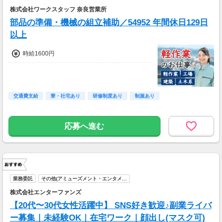
株式会社ワークスタッフ 奈良営業所
部品の準備・機械の組立補助／54952 年間休日129日
以上
時給1600円
交通費支給
寮・社宅あり
研修制度あり
制服あり
応募へ進む
業務委託
その他(アミューズメント・エンタメ…
株式会社エンターファンズ
【20代〜30代女性活躍中】 SNS好き歓迎♪副業ライバ
ー募集｜未経験OK｜在宅ワーク｜顔出し(マスク可)