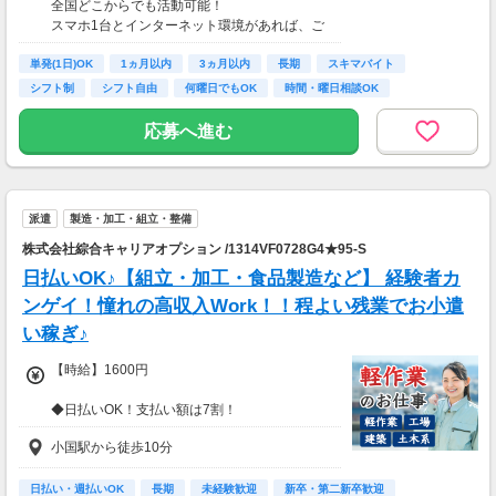
全国どこからでも活動可能！
■事務職Aさん（週3日・月50時間程度）
スマホ1台とインターネット環境があれば、ご
月収8万円～15万円
自宅からスタートできます。
■営業職Bさん（週4日・月80時間程度）
単発(1日)OK
通勤時間ゼロだから、本業やプライベートとの
1ヵ月以内
3ヵ月以内
長期
スキマバイト
月収15万円～25万円
両立もラクラク♪
シフト制
シフト自由
何曜日でもOK
時間・曜日相談OK
■主婦Cさん（月100時間程度）
月収20万円以上
応募へ進む
現在活躍中のライバーの多くは会社員や主婦の
方。
本業や家庭と両立しながら副業として活動され
ています。
派遣
製造・加工・組立・整備
株式会社綜合キャリアオプション /1314VF0728G4★95-S
日払いOK♪【組立・加工・食品製造など】 経験者カ
ンゲイ！憧れの高収入Work！！程よい残業でお小遣
い稼ぎ♪
【時給】1600円
◆日払いOK！支払い額は7割！
※規定・支払い条件有
小国駅から徒歩10分
日払い・週払いOK
長期
未経験歓迎
新卒・第二新卒歓迎