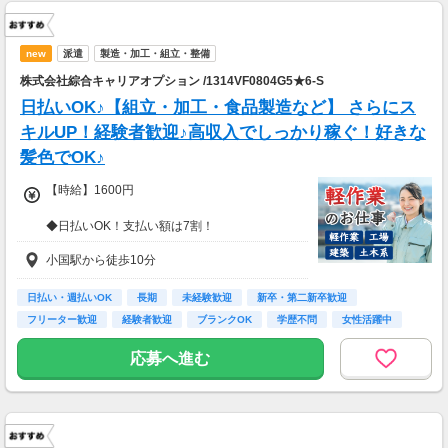
new
派遣
製造・加工・組立・整備
株式会社綜合キャリアオプション /1314VF0804G5★6-S
日払いOK♪【組立・加工・食品製造など】 さらにス
キルUP！経験者歓迎♪高収入でしっかり稼ぐ！好きな
髪色でOK♪
【時給】1600円
◆日払いOK！支払い額は7割！
※規定・支払い条件有
小国駅から徒歩10分
日払い・週払いOK
長期
未経験歓迎
新卒・第二新卒歓迎
フリーター歓迎
経験者歓迎
ブランクOK
学歴不問
女性活躍中
応募へ進む