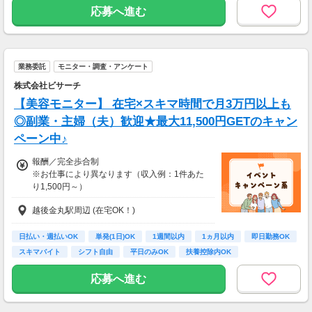
想を送るだけ♪
応募へ進む
キレイになりながらポイントがもらえる、人気
のモニターです！
・案件数 ：20～30件
業務委託
モニター・調査・アンケート
・所要時間：10～20分
・謝礼金 ：500PT（1P＝1円）＋商品提供あ
株式会社ビサーチ
り
【美容モニター】 在宅×スキマ時間で月3万円以上も
◆ コスメのお試しモニター
◎副業・主婦（夫）歓迎★最大11,500円GETのキャン
スキンケア・ヘアケア商品を実際に使ってレビ
ペーン中♪
ュー！
美容好きにぴったりの、楽しみながらできるお
報酬／完全歩合制
仕事です。
※お仕事により異なります（収入例：1件あた
り1,500円～）
・案件数 ：10～20件
・所要時間：10～20分
越後金丸駅周辺 (在宅OK！)
・登録お祝い制度アリ！
・謝礼金 ：500PT（1P＝1円）＋商品提供あ
最大11,500円GET！
り
(弊社規定による)
日払い・週払いOK
単発(1日)OK
1週間以内
1ヵ月以内
即日勤務OK
スキマバイト
シフト自由
平日のみOK
扶養控除内OK
◆ 生活に役立つサービスの調査
保険相談・クレカ発行など、サービス体験後に
応募へ進む
アンケートに回答するだけ！
高額謝礼も狙える人気ジャンルです。