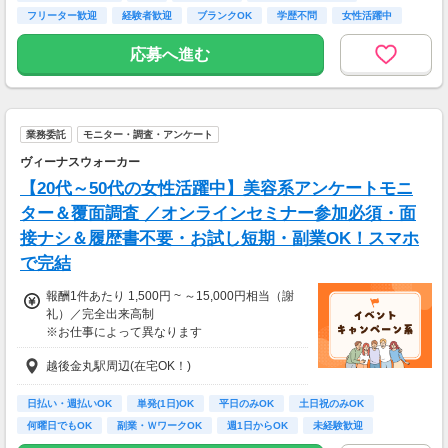
フリーター歓迎
経験者歓迎
ブランクOK
学歴不問
女性活躍中
応募へ進む
業務委託
モニター・調査・アンケート
ヴィーナスウォーカー
【20代～50代の女性活躍中】美容系アンケートモニ
ター＆覆面調査 ／オンラインセミナー参加必須・面
接ナシ＆履歴書不要・お試し短期・副業OK！スマホ
で完結
報酬1件あたり 1,500円 ~ ～15,000円相当（謝
礼）／完全出来高制
※お仕事によって異なります
※アンケート回答後、内容確認・承認を経て謝
越後金丸駅周辺(在宅OK！)
礼をお支払いします
【お仕事の一例】
日払い・週払いOK
単発(1日)OK
平日のみOK
土日祝のみOK
◆ 美容サプリのお試しモニター
何曜日でもOK
副業・ＷワークOK
週1日からOK
未経験歓迎
話題の美容サプリをお得に体験し、リアルな感
大学生歓迎