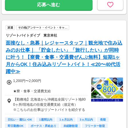
応募へ進む
派遣
その他(アンケート・イベント・キャ…
リゾートバイトダイブ 東京本社
面接なし・急募｜レジャースタッフ｜観光地で住み込
みのお仕事｜ 「貯金したい」「旅行したい」が同時
に叶う！【寮費・食事・交通費ぜんぶ無料】短期1ヶ
月からOK！住み込みリゾートバイト！≪20〜40代活
躍中≫
1,200円〜2,000円
★寮・食事・交通費支給
住み込みのお仕事のため、以下の補助がありま
【勤務地】北海道から沖縄迄全国リゾート地80
す。
0ヶ所/現地迄の往復交通費支給（規定有）
・寮費・光熱費無料（個室あり）
※こちらのお仕事はリゾートバイトを紹介する
・食事無料
募集となっており実際に募集がある勤務地と異
・Wi-Fiあり
日払い・週払いOK
なる場合がございます。
1週間以内
1ヵ月以内
3ヵ月以内
長期
・往復交通費支給（上限あり）
カウンセリングでご希望条件をお伺いし、全国
即日勤務OK
ボーナス・昇給あり
未経験歓迎
フリーター歓迎
※勤務地による