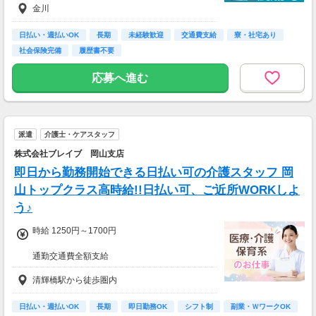
金川
日払い・週払いOK
長期
未経験歓迎
交通費支給
寮・社宅あり
社会保険完備
履歴書不要
応募へ進む
派遣
介護士・ケアスタッフ
株式会社ブレイブ 岡山支店
即日から勤務開始できる日払い可の介護スタッフ 岡
山トップクラス高時給!!日払い可、ご近所WORKしよ
う♪
時給 1250円～1700円
通勤交通費全額支給
清輝橋駅から徒歩圏内
【週３で…】
・月収190,400円(時給1,700円×8時間×14日)
【週５で…】
日払い・週払いOK
長期
即日勤務OK
シフト制
副業・ＷワークOK