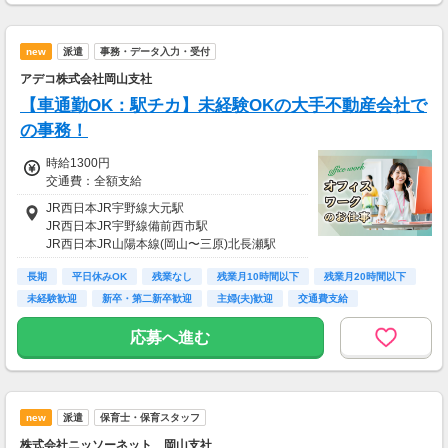
new
派遣
事務・データ入力・受付
アデコ株式会社岡山支社
【車通勤OK：駅チカ】未経験OKの大手不動産会社で
の事務！
時給1300円
交通費：全額支給
JR西日本JR宇野線大元駅
JR西日本JR宇野線備前西市駅
JR西日本JR山陽本線(岡山〜三原)北長瀬駅
長期
平日休みOK
残業なし
残業月10時間以下
残業月20時間以下
未経験歓迎
新卒・第二新卒歓迎
主婦(夫)歓迎
交通費支給
応募へ進む
new
派遣
保育士・保育スタッフ
株式会社ニッソーネット 岡山支社