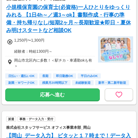
小規模保育園の保育士(必資格)一人ひとりをゆっくり
みれる 【1日4h～／週3～ok】書類作成・行事の準
備・持ち帰りなし/短期2ヶ月～長期歓迎★即日・夏休
み明けスタートなど相談OK
1,250円〜1,300円
経験者：時給1300円～
未経験者：時給1250円～
岡山市北区内に多数！＜駅チカ・車通勤okも有
【月収例】228800円（時給1300円×8h×22日)
＞
7：00～19：00で1日4ｈ～、週3～5日(週20h
日払い・週払いOK
長期
即日勤務OK
平日のみOK
以上)
副業・ＷワークOK
残業月20時間以下
未経験歓迎
新卒・第二新卒歓迎
★シフト例：9-18時、7-11時、8-12時、9-16時
フリーター歓迎
など
応募へ進む
★平日のみ/午前/夕方/扶養内/パート/フル/短時
間など相談OK！
★短期2ヶ月～長期歓迎！
派遣
事務・データ入力・受付
株式会社スタッフサービス オフィス事業本部_岡山
【岡山_データ入力】 ピタッと１７時まで！データ入