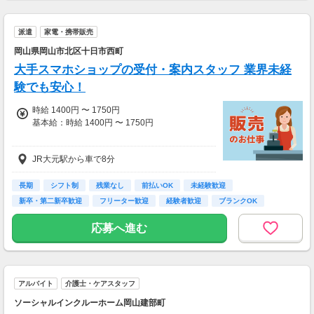
派遣
家電・携帯販売
岡山県岡山市北区十日市西町
大手スマホショップの受付・案内スタッフ 業界未経
験でも安心！
時給 1400円 〜 1750円
基本給：時給 1400円 〜 1750円
◯完全週休二日制（平日休みになります）
JR大元駅から車で8分
◯有給休暇100％消化OK
◯育休・産休あり
長期
シフト制
残業なし
前払いOK
未経験歓迎
【給与例】
新卒・第二新卒歓迎
フリーター歓迎
経験者歓迎
ブランクOK
時給1,400円×8時間×22日出勤+残業手当9,625
円（残業月5.5時間）＝月256,025円！
応募へ進む
入社一ヶ月目から25万円可能です♪
アルバイト
介護士・ケアスタッフ
ソーシャルインクルーホーム岡山建部町