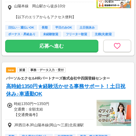
派遣期間満了後は正社員となります。
山陽本線 岡山駅から徒歩10分
【以下のエリアからもアクセス便利】
岡山市中区
≪ オススメPOINT！ ≫
日払い・週払いOK
倉敷市
長期
平日のみOK
土日祝休み
企業と直接雇用契約をする前に、働いてみたい
岡山市南区
ボーナス・昇給あり
未経験歓迎
フリーター歓迎
主婦(夫)歓迎
会社で派遣期間内に実際に働けますので、
岡山市東区
業務内容や職場の雰囲気をしっかり確認するこ
経験者歓迎
総社市
応募へ進む
とが出来ます！
赤磐市
玉野市
●いきなり社員として働くことの不安を、取り
瀬戸内市
除くことが出来る！
早島町
●担当が、間に入って交渉・調整等をしてくれ
new
派遣
事務・データ入力・受付
備前市
る！
パーソルエクセルHRパートナーズ株式会社中四国登録センター
●勤務先の方とあなたの意見が合意しました
ら、社員として勤務可能！
高時給1350円★経験活かせる事務サポート！土日祝
休み♪車通勤OK
時給1350円〜1350円
交通費：全額支給
【交通費備考】
※当社規定あり
JR西日本JR山陽本線(岡山〜三原)北長瀬駅
給料UPしました！ kkw_bcov2106