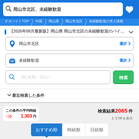
2026年8月9日
更新
tog
岡山市北区、未経験歓迎
中国
履歴
保存
メニュー
nav
ギガバイトTOP
中国
岡山県
岡山市北区
未経験歓迎の求人情報
【2026年08月最新版】岡山県 岡山市北区の未経験歓迎のバイト・アルバイト・パートの求人募集情報
岡山市北区
選択
未経験歓迎
選択
検索
最近検索した条件
2065
この条件の平均時給
検索結果
件
1,303
円
1~17件を表示
おすすめ順
時給順
日給順