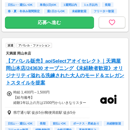
日払い・週払いOK
単発(1日)OK
1週間以内
1ヵ月以内
長期
※中国エリアで4-6月に１8時以降稼働した場合
春・夏・冬休み期間限定
週1日からOK
未経験歓迎
フリーター歓迎
を想定。地域により異なります。
※報酬は規約にしたがい配達完了の15日後に支
応募へ進む
払いますが、可能な場合は、より早く、週払い
で前週稼働分をお支払いします。
登録の際に、希望配達エリアを選択いただき、
そのエリアでの業務を委託します（業務委
派遣
アパレル・ファッション
託）。
天満屋 岡山本店
【アパレル販売】aoiSelectアオイセレクト｜天満屋
岡山本店/243630 オープニング《未経験者歓迎》オリ
ジナリティ溢れる洗練された大人のモード＆エレガン
トスタイルを提案
時給 1,400円～1,500円
【給与備考】
経験1年以上の方は1500円からいきなりスター
ト！経験1年未満の方も就業1年後には必ず150
県庁通り駅 徒歩5分/郵便局前駅 徒歩5分
0円に昇給します！
◆月収例
23万5千円～25万2千円＋残業手当
日払い・週払いOK
長期
前払いOK
ボーナス・昇給あり
未経験歓迎
フリーター歓迎
経験者歓迎
女性活躍中
高校卒業以上