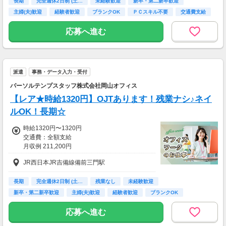
長期
完全週休2日制 (土…
未経験歓迎
新卒・第二新卒歓迎
主婦(夫)歓迎
経験者歓迎
ブランクOK
ＰＣスキル不要
交通費支給
応募へ進む
派遣
事務・データ入力・受付
パーソルテンプスタッフ株式会社岡山オフィス
【レア★時給1320円】OJTあります！残業ナシ♪ネイ
ルOK！長期☆
時給1320円〜1320円
交通費：全額支給
月収例 211,200円
JR西日本JR吉備線備前三門駅
長期
完全週休2日制 (土…
残業なし
未経験歓迎
新卒・第二新卒歓迎
主婦(夫)歓迎
経験者歓迎
ブランクOK
交通費支給
応募へ進む