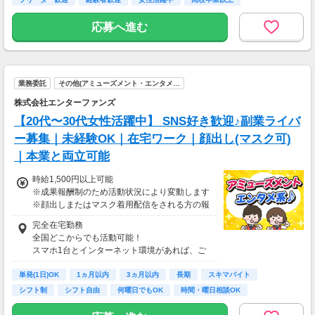
【前払い制度あり】
6割のスタッフが利用中！働いた給料の一部を
応募へ進む
最短即時支払い。
利用料・振込手数料はすべて無料。
業務委託
その他(アミューズメント・エンタメ…
株式会社エンターファンズ
【20代〜30代女性活躍中】 SNS好き歓迎♪副業ライバ
ー募集｜未経験OK｜在宅ワーク｜顔出し(マスク可)
｜本業と両立可能
時給1,500円以上可能
※成果報酬制のため活動状況により変動します
※顔出しまたはマスク着用配信をされる方の報
酬基準となります
完全在宅勤務
【収入例】
全国どこからでも活動可能！
■事務職Aさん（週3日・月50時間程度）
スマホ1台とインターネット環境があれば、ご
月収8万円～15万円
自宅からスタートできます。
■営業職Bさん（週4日・月80時間程度）
単発(1日)OK
通勤時間ゼロだから、本業やプライベートとの
1ヵ月以内
3ヵ月以内
長期
スキマバイト
月収15万円～25万円
両立もラクラク♪
シフト制
シフト自由
何曜日でもOK
時間・曜日相談OK
■主婦Cさん（月100時間程度）
月収20万円以上