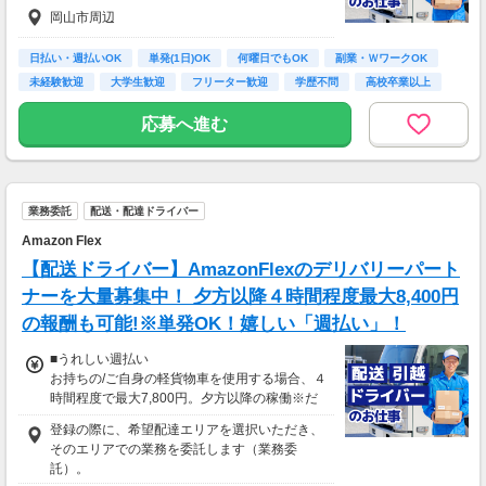
岡山市周辺
日払い・週払いOK
単発(1日)OK
何曜日でもOK
副業・ＷワークOK
未経験歓迎
大学生歓迎
フリーター歓迎
学歴不問
高校卒業以上
応募へ進む
業務委託
配送・配達ドライバー
Amazon Flex
【配送ドライバー】AmazonFlexのデリバリーパート
ナーを大量募集中！ 夕方以降４時間程度最大8,400円
の報酬も可能!※単発OK！嬉しい「週払い」！
■うれしい週払い
お持ちの/ご自身の軽貨物車を使用する場合、４
時間程度で最大7,800円。夕方以降の稼働※だ
と４時間程度で最8,400円の報酬が獲得可能！
登録の際に、希望配達エリアを選択いただき、
給与ではなく、委託業務に応じた報酬をお支払
そのエリアでの業務を委託します（業務委
いする業務委託のお仕事です。うれしい週払
託）。
い。