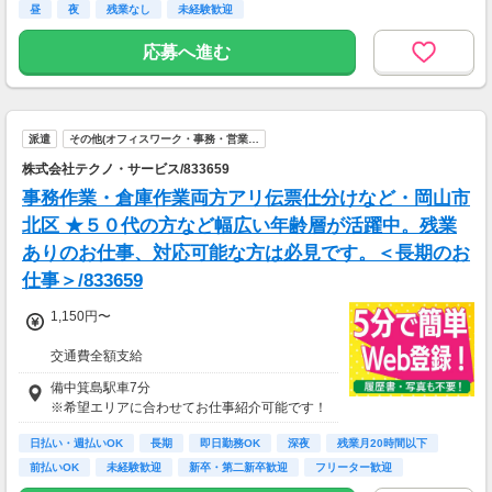
・月収299,200円(時給1,700円×8時間×22日)
昼
夜
残業なし
未経験歓迎
応募へ進む
派遣
その他(オフィスワーク・事務・営業…
株式会社テクノ・サービス/833659
事務作業・倉庫作業両方アリ伝票仕分けなど・岡山市
北区 ★５０代の方など幅広い年齢層が活躍中。残業
ありのお仕事、対応可能な方は必見です。＜長期のお
仕事＞/833659
1,150円〜
交通費全額支給
即払い制度有
備中箕島駅車7分
※希望エリアに合わせてお仕事紹介可能です！
日払い・週払いOK
長期
即日勤務OK
深夜
残業月20時間以下
前払いOK
未経験歓迎
新卒・第二新卒歓迎
フリーター歓迎