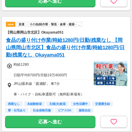
応募へ進む
現在活躍中のライバーの多くは会社員や主婦の
方。
本業や家庭と両立しながら副業として活動され
ています。
new
派遣
その他(軽作業・製造・倉庫・建築・…
【岡山県岡山市北区】Okayama051
食品の盛り付け作業/時給1280円/日勤/残業なし 【岡
山県岡山市北区】食品の盛り付け作業/時給1280円/日
勤/残業なし_Okayama051
時給1280
日額平均9700円/月額19万4000円
JR山陽本線「庭瀬駅」 車7分
★応募資格★
※18歳以上
車・バイク・自転車通勤可（無料駐車場有）
※学生は応募不可（卒業見込みで、社会人予定
の方は卒業後に派遣登録が可能です。）
残業なし
未経験歓迎
主婦(夫)歓迎
女性活躍中
交通費支給
寮・社宅あり
社会保険完備
ピアスOK
服装自由
応募へ進む