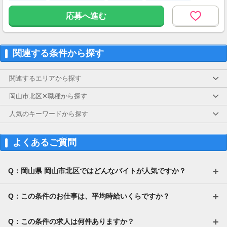
からお仕事をご案内いたします。※ご自宅から
の通勤も可
応募へ進む
生活費がかからないので、働いた分のほとんど
を貯金にまわすことができます！
★お仕事開始までの流れ★
応募→初回カウンセリング（電話15分）→希望
▼月収例
のお仕事へ応募（面接なし）→お仕事開始
関連する条件から探す
25万5,300円
＝(時給1,200円×8h＋残業1h)×23日
関連するエリアから探す
▼貯金の目安
＜リゾートバイト＞
岡山市北区✕職種から探す
住まい ：無料
水道光熱費：無料
人気のキーワードから探す
Wi-Fi代 ：無料
食費 ：無料
スマホ ：0.5万円
よくあるご質問
そのほか ：1.5万円
社会保険 ：3万円
-----------------------
Q：岡山県 岡山市北区ではどんなバイトが人気ですか？
支出合計 ：5万円
→毎月20万円程度の貯金が目指せます！
短期でお金を貯めたい方にはピッタリ！
Q：この条件のお仕事は、平均時給いくらですか？
Q：この条件の求人は何件ありますか？