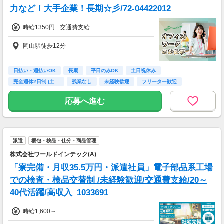
力など！大手企業！長期☆彡/72-04422012
時給1350円 +交通費支給
岡山駅徒歩12分
日払い・週払いOK
長期
平日のみOK
土日祝休み
完全週休2日制 (土…
残業なし
未経験歓迎
フリーター歓迎
高校卒業以上
応募へ進む
派遣
梱包・検品・仕分・商品管理
株式会社ワールドインテック(A)
「寮完備・月収35.5万円・派遣社員」電子部品系工場
での検査・検品交替制 /未経験歓迎/交通費支給/20～
40代活躍/高収入_1033691
時給1,600～