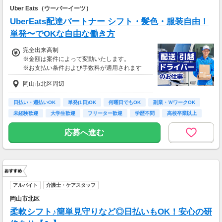
Uber Eats（ウーバーイーツ）
UberEats配達パートナー シフト・髪色・服装自由！
単発〜でOKな自由な働き方
完全出来高制
※金額は案件によって変動いたします。
※お支払い条件および手数料が適用されます
岡山市北区周辺
日払い・週払いOK
単発(1日)OK
何曜日でもOK
副業・ＷワークOK
未経験歓迎
大学生歓迎
フリーター歓迎
学歴不問
高校卒業以上
応募へ進む
アルバイト
介護士・ケアスタッフ
岡山市北区
柔軟シフト♪簡単見守りなど◎日払いもOK！安心の研