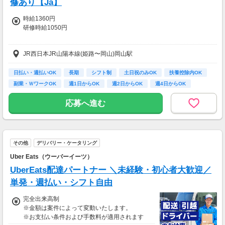
修あり【Ja】
時給1360円
研修時給1050円
JR西日本JR山陽本線(姫路〜岡山)岡山駅
★日払いも可能！
振込手数料は会社負担！
前払い制度として、いつでも・何度でも申請可能です！
日払い・週払いOK
長期
シフト制
土日祝のみOK
扶養控除内OK
利用手数料は驚きの”無料”！
副業・ＷワークOK
週1日からOK
週2日からOK
週4日からOK
※稼働分のみ支給
応募へ進む
【交通費】
一部支給
その他
デリバリー・ケータリング
Uber Eats（ウーバーイーツ）
UberEats配達パートナー ＼未経験・初心者大歓迎／
単発・週払い・シフト自由
完全出来高制
※金額は案件によって変動いたします。
※お支払い条件および手数料が適用されます