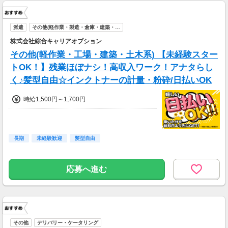
派遣
その他(軽作業・製造・倉庫・建築・…
株式会社綜合キャリアオプション
その他(軽作業・工場・建築・土木系) 【未経験スター
トOK！】残業ほぼナシ！高収入ワーク！アナタらし
く♪髪型自由☆インクトナーの計量・粉砕/日払いOK
時給1,500円～1,700円
長期
未経験歓迎
髪型自由
応募へ進む
その他
デリバリー・ケータリング