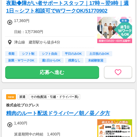
夜勤◆障がい者サポートスタッフ｜17時～翌9時｜週
1日～シフト相談可でWワークOK/51770902
17,360円
日給：1万7360円
※深夜割増賃金含む
津山線 建部駅から徒歩4分
・交通費規定内支給（バイク通勤・車通勤OK）
・試用期間なし
長期
シフト制
シフト自由
平日のみOK
土日祝のみOK
・雇用期間の定めあり（原則6ヶ月、4月・10月
副業・ＷワークOK
週1日からOK
残業なし
未経験歓迎
更新）
※個人評価、会社の経営状況により判断
応募へ進む
※更新上限：年数及び回数に上限無し
・昇給あり（年2回 個人の評価による）
new
派遣
その他(配送・引越・ドライバー系)
＜月8日出勤の場合＞
日給17360円×週2日=月収138880円
株式会社プログレス
精肉のルート配送ドライバー／朝／昼／夕方
1,400円
派遣期間中の時給 1,400円