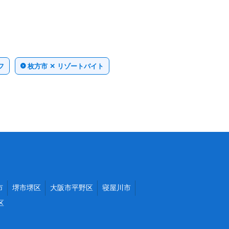
フ
枚方市 ✕ リゾートバイト
市
堺市堺区
大阪市平野区
寝屋川市
区