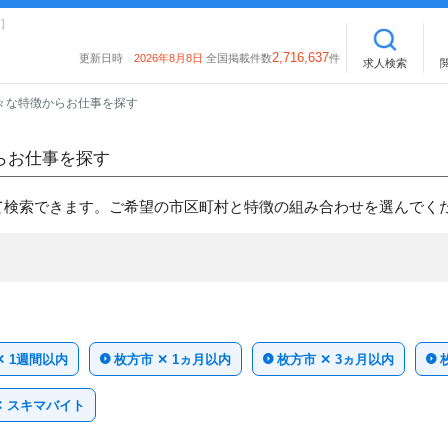
】
2,716,637
更新日時
2026年8月8日
全国掲載件数
件
求人検索
々な特徴からお仕事を探す
らお仕事を探す
て検索できます。ご希望の市区町村と特徴の組み合わせを選んでく
✕ 1週間以内
枚方市 ✕ 1ヵ月以内
枚方市 ✕ 3ヵ月以内
✕ スキマバイト