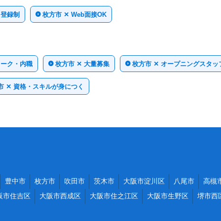
 登録制
枚方市 ✕ Web面接OK
ワーク・内職
枚方市 ✕ 大量募集
枚方市 ✕ オープニングスタッ
市 ✕ 資格・スキルが身につく
豊中市
枚方市
吹田市
茨木市
大阪市淀川区
八尾市
高槻
阪市住吉区
大阪市西成区
大阪市住之江区
大阪市生野区
堺市西