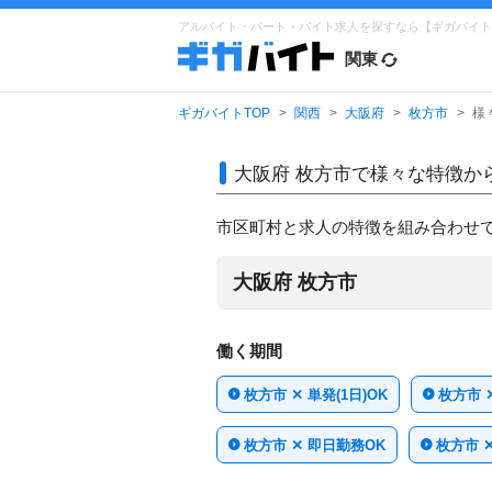
アルバイト・パート・バイト求人を探すなら【ギガバイト
関東
ギガバイトTOP
関西
大阪府
枚方市
様
大阪府 枚方市で
様々な特徴か
市区町村と求人の特徴を組み合わせ
大阪府 枚方市
働く期間
枚方市 ✕ 単発(1日)OK
枚方市 
枚方市 ✕ 即日勤務OK
枚方市 