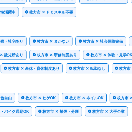
女性活躍中
枚方市 ✕ ＰＣスキル不要
 寮・社宅あり
枚方市 ✕ まかない
枚方市 ✕ 社会保険完備
 ✕ 託児所あり
枚方市 ✕ 研修制度あり
枚方市 ✕ 体験・見学O
枚方市 ✕ 産休・育休制度あり
枚方市 ✕ 転勤なし
枚方市
髪色自由
枚方市 ✕ ヒゲOK
枚方市 ✕ ネイルOK
枚方市 
車・バイク通勤OK
枚方市 ✕ 禁煙・分煙
枚方市 ✕ 大手企業