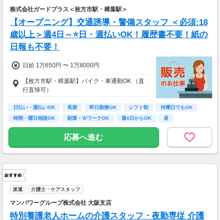
株式会社ガードプラス＜枚方市駅・樟葉駅＞
【オープニング】交通誘導・警備スタッフ ＜必須:18
歳以上＞週4日～⭐日・週払いOK！履歴書不要！紙の
日報も不要！
日給 1万650円 〜 1万8000円
【枚方市駅・樟葉駅】バイク・車通勤OK （直
行直帰可）
日払い・週払いOK
長期
即日勤務OK
シフト制
何曜日でもOK
時間・曜日相談OK
副業・ＷワークOK
週4日からOK
昼
応募へ進む
派遣
介護士・ケアスタッフ
マンパワーグループ株式会社 大阪支店
特別養護老人ホームの介護スタッフ・夜勤専従 介護