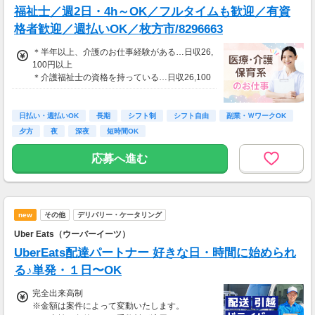
福祉士／週2日・4h～OK／フルタイムも歓迎／有資
格者歓迎／週払いOK／枚方市/8296663
＊半年以上、介護のお仕事経験がある…日収26,
100円以上
＊介護福祉士の資格を持っている…日収26,100
円以上
≪収入例≫
日払い・週払いOK
長期
シフト制
シフト自由
副業・ＷワークOK
◎日勤／経験者の場合
夕方
夜
深夜
短時間OK
・月収261,000円（日収26,100円×月10回勤
務）
応募へ進む
※実働8時間以上からは更に時給25％UP
※スキルによって更にスタート時給がUPするこ
とも！
new
その他
デリバリー・ケータリング
※資格手当あり（時給50円～UP/資格の種類に
よって異なる）
Uber Eats（ウーバーイーツ）
支払方法：週払い
UberEats配達パートナー 好きな日・時間に始められ
※週払いOK（規定あり）
る♪単発・１日〜OK
→金曜日締め最短翌週火曜日にお給料GET♪
（稼働開始時は手続き完了次第となります）
完全出来高制
交通費：別途全額支給
※金額は案件によって変動いたします。