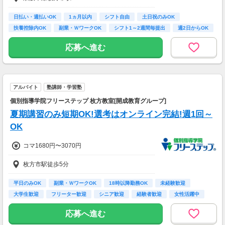
＊2週毎の支払いOK（規定あり）
＝月138,000円
日払い・週払いOK
1ヵ月以内
シフト自由
土日祝のみOK
＜資格をお持ちの方は日給UP!!＞
≪がっつり稼ぎたい方へ≫
扶養控除内OK
副業・ＷワークOK
シフト1～2週間毎提出
週2日からOK
＊交通誘導資格 日給＋1,000円
●週5勤務(20日勤務)
朝
＊雑踏警備資格 日給＋500円
・日勤(08：00～17：00)…10,000円×20日分
応募へ進む
＝月200,000円
・夜勤(21：00～05：00)…11,500円×20日分
＝月230,000円
アルバイト
塾講師・学習塾
※班長をまかせられると給料プラス！
個別指導学院フリーステップ 枚方教室[開成教育グループ]
夏期講習のみ短期OK!選考はオンライン完結!週1回～
OK
コマ1680円〜3070円
枚方市駅徒歩5分
平日のみOK
副業・ＷワークOK
18時以降勤務OK
未経験歓迎
大学生歓迎
フリーター歓迎
シニア歓迎
経験者歓迎
女性活躍中
応募へ進む