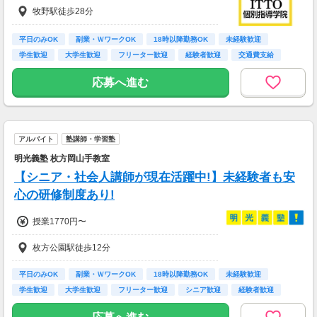
牧野駅徒歩28分
平日のみOK
副業・ＷワークOK
18時以降勤務OK
未経験歓迎
学生歓迎
大学生歓迎
フリーター歓迎
経験者歓迎
交通費支給
応募へ進む
アルバイト
塾講師・学習塾
明光義塾 枚方岡山手教室
【シニア・社会人講師が現在活躍中!】未経験者も安
心の研修制度あり!
授業1770円〜
枚方公園駅徒歩12分
平日のみOK
副業・ＷワークOK
18時以降勤務OK
未経験歓迎
学生歓迎
大学生歓迎
フリーター歓迎
シニア歓迎
経験者歓迎