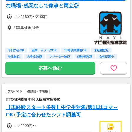
な職場♪残業なしで家事と両立◎
コマ1860円〜2199円
郡津駅徒歩19分
平日のみOK
副業・ＷワークOK
18時以降勤務OK
未経験歓迎
学生歓迎
大学生歓迎
フリーター歓迎
経験者歓迎
女性活躍中
応募へ進む
アルバイト
塾講師・学習塾
ITTO個別指導学院 大阪枚方招提校
【未経験スタート多数】中学生対象/週1日1コマ～
OK♪予定に合わせたシフト調整可
コマ1920円〜