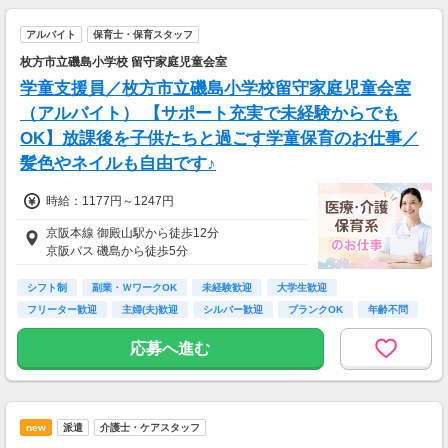
＊日・週払いの場合⇒即日全額手渡しOK
＊月払いの場合⇒手渡しor銀行振込
アルバイト
保育士・保育スタッフ
枚方市立磯島小学校 留守家庭児童会室
学童支援員／枚方市立磯島小学校留守家庭児童会室
（アルバイト） 【サポート充実で未経験からでも
OK】放課後を子供たちと過ごす学童保育のお仕事／
髪色やネイルも自由です♪
時給：1177円～1247円
京阪本線 御殿山駅から徒歩12分
京阪バス 磯島から徒歩5分
シフト制
副業・ＷワークOK
未経験歓迎
大学生歓迎
フリーター歓迎
主婦(夫)歓迎
シルバー歓迎
ブランクOK
年齢不問
応募へ進む
new
派遣
介護士・ケアスタッフ