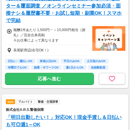
ター＆覆面調査 ／オンラインセミナー参加必須・面
接ナシ＆履歴書不要・お試し短期・副業OK！スマホ
で完結
報酬1件あたり 1,500円 ~ ～15,000円相当（謝
礼）／完全出来高制
※お仕事によって異なります
※アンケート回答後、内容確認・承認を経て謝
長尾駅周辺(在宅OK！)
礼をお支払いします
【お仕事の一例】
日払い・週払いOK
単発(1日)OK
平日のみOK
土日祝のみOK
◆ 美容サプリのお試しモニター
何曜日でもOK
副業・ＷワークOK
週1日からOK
未経験歓迎
話題の美容サプリをお得に体験し、リアルな感
大学生歓迎
想を送るだけ♪
応募へ進む
キレイになりながらポイントがもらえる、人気
のモニターです！
・案件数 ：20～30件
new
アルバイト
警備・交通誘導
・所要時間：10～20分
・謝礼金 ：500PT（1P＝1円）＋商品提供あ
株式会社A.R.S.警備保障
り
「明日出勤したい！」対応OK！現金手渡し＆日払い
◆ コスメのお試しモニター
も可◎週1～OK
スキンケア・ヘアケア商品を実際に使ってレビ