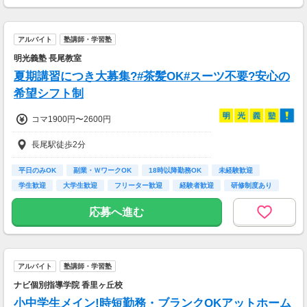
アルバイト
塾講師・学習塾
明光義塾 長尾教室
夏期講習につき大募集?#茶髪OK#スーツ不要?安心の
希望シフト制
コマ1900円〜2600円
長尾駅徒歩2分
平日のみOK
副業・ＷワークOK
18時以降勤務OK
未経験歓迎
学生歓迎
大学生歓迎
フリーター歓迎
経験者歓迎
研修制度あり
応募へ進む
アルバイト
塾講師・学習塾
ナビ個別指導学院 香里ヶ丘校
小中学生メイン!時短勤務・ブランクOKアットホーム