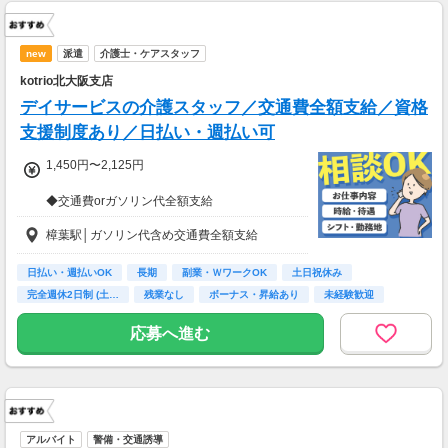
new
派遣
介護士・ケアスタッフ
kotrio北大阪支店
デイサービスの介護スタッフ／交通費全額支給／資格
支援制度あり／日払い・週払い可
1,450円〜2,125円
◆交通費orガソリン代全額支給
◆各種社会保険完備
樟葉駅│ガソリン代含め交通費全額支給
◆日払い・週払い制度（各規定有）
急な出費にあんしんの制度です。
スマホからかんたんに申請が出来ます！
日払い・週払いOK
長期
副業・ＷワークOK
土日祝休み
完全週休2日制 (土…
残業なし
ボーナス・昇給あり
未経験歓迎
主婦(夫)歓迎
応募へ進む
アルバイト
警備・交通誘導