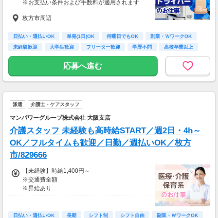
※お支払い条件および手数料が適用されます
※車・バイク通勤に関して施設により異なる場
枚方市周辺
合あり（応相談）
日払い・週払いOK
単発(1日)OK
何曜日でもOK
副業・ＷワークOK
未経験歓迎
大学生歓迎
フリーター歓迎
学歴不問
高校卒業以上
応募へ進む
派遣
介護士・ケアスタッフ
マンパワーグループ株式会社 大阪支店
介護スタッフ 未経験も高時給START／週2日・4h～
OK／フルタイムも歓迎／日勤／週払いOK／枚方
市/829666
【未経験】時給1,400円～
※交通費全額
※昇給あり
≪収入例≫
◎日勤／未経験の場合
日払い・週払いOK
長期
シフト制
シフト自由
副業・ＷワークOK