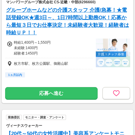
マンパワーグループ株式会社 CS-近畿・中部(8296660)
グループホームなどの介護スタッフ 介護/急募！★電
話登録OK★週3日～、1日7時間以上勤務OK！応募か
ら最短３日でお仕事決定！未経験者大歓迎！経験者は
時給ＵＰ！！
時給1,400円～1,550円
未経験:1400円
経験者:1450円
介護福祉士:1550円
枚方市駅、枚方公園駅、御殿山駅
1ヵ月以内
応募へ進む
業務委託
モニター・調査・アンケート
ヴィーナスウォーカー
【20代～50代の女性活躍中】美容系アンケートモニ