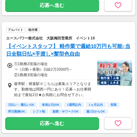
応募へ進む
アルバイト
軽作業
エースパワー株式会社 大阪梅田営業所 イベント19
【イベントスタッフ】 軽作業で週給10万円も可能♪当
日全額日払×手渡し×髪型色自由
①1勤務2現場の場合
⇒（日勤＋夜勤）日給2万2000円～
②1勤務3現場の場合
⇒（日勤＋夜勤＋日勤）日給3万5000円～
最寄駅：樟葉駅※こちらは募集エリアとなりま
（3現場・夜勤手当8時間13,000円含む）
す。勤務地は関西一円にあり！応募～お仕事開
③1勤務1現場～（※不定期・会社判断による）
始まで最短2日★お気軽にお問合せ下さい。
⇒時給1714円～（実働4～7h）日により変動
日払い・週払いOK
単発(1日)OK
1週間以内
1ヵ月以内
長期
①②初回はお仕事に慣れて貰うため1勤務1現場
即日勤務OK
シフト制
副業・ＷワークOK
週1日からOK
制～勤務が可能（研修※日給1万円～）
③スタッフ欠員などヘルプの場合のみ
応募へ進む
≫≫給与お支払い
■日払い・週払い・月払い選べます！