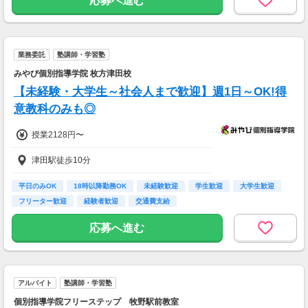
応募へ進む
業務委託
塾講師・学習塾
みやび個別指導学院 枚方津田校
【未経験・大学生～社会人まで歓迎】週1日～OK!得
意教科のみも◎
授業2128円〜
津田駅徒歩10分
平日のみOK
18時以降勤務OK
未経験歓迎
学生歓迎
大学生歓迎
フリーター歓迎
経験者歓迎
交通費支給
応募へ進む
アルバイト
塾講師・学習塾
個別指導学院フリーステップ 牧野駅前教室