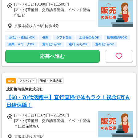
[ア・パ]日給10,000円～11,500円
ュー！
[ア・パ]警備員、交通誘導警備、イベント警備
美容好きにぴったりの、楽しみながらできるお
①日勤
仕事です。
￣￣￣￣
京阪本線枚方市駅 徒歩 4分
日給10,000円～
・案件数 ：10～20件
・所要時間：10～20分
・謝礼金 ：500PT（1P＝1円）＋商品提供あ
日払い・週払いOK
長期
シフト自由
土日祝のみOK
扶養控除内OK
②夜勤
り
副業・ＷワークOK
週1日からOK
週2日からOK
週4日からOK
￣￣￣￣
日給11,500円～
◆ 生活に役立つサービスの調査
応募へ進む
保険相談・クレカ発行など、サービス体験後に
アンケートに回答するだけ！
【①②共通】
高額謝礼も狙える人気ジャンルです。
★昇給あり
new
アルバイト
警備・交通誘導
⇒最短3ヶ月で300円UPした方もいます！
・案件数 ：10～20件
★寸志あり(規定あり)
・所要時間：1～2時間
成田警備保障株式会社
★経験により給与交渉あり
・謝礼 ：2,000～10,000PT（1P＝1円）
【60・70代活躍中】直行直帰で体もラク！祝金5万＆
★研修期間あり(20h)
★日給保障あり(経験による)
日給保障！
★今だけ！お得なキャンペーン実施中★
電話セミナーに参加 & モニター応募完了で、A
[ア・パ]日給11,875円～21,250円
《収入例》
mazonギフトカード2,000円分をプレゼント！
[ア・パ]警備員、交通誘導警備、イベント警備
●週3回(12日勤務)
＊日給保障あり
・日勤(08：00～17：00)…10,000円×12日分
＊昇給あり
＝月120,000円
京阪本線枚方市駅
＊日払いOK（勤務開始から2週間限定）
・夜勤(21：00～05：00)…11,500円×12日分