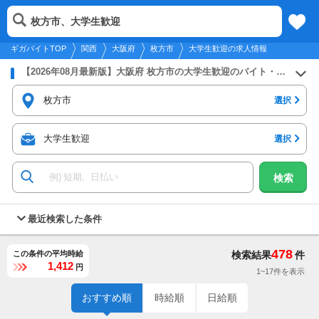
2026年8月7日
更新
tog
枚方市、大学生歓迎
関西
履歴
保存
メニュー
nav
ギガバイトTOP
関西
大阪府
枚方市
大学生歓迎の求人情報
【2026年08月最新版】大阪府 枚方市の大学生歓迎のバイト・アルバイト・パートの求人募集情報
枚方市
選択
大学生歓迎
選択
検索
最近検索した条件
478
この条件の平均時給
検索結果
件
1,412
円
1~17件を表示
おすすめ順
時給順
日給順