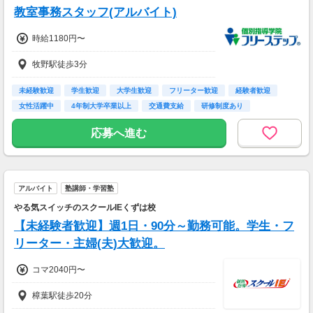
教室事務スタッフ(アルバイト)
時給1180円〜
牧野駅徒歩3分
未経験歓迎
学生歓迎
大学生歓迎
フリーター歓迎
経験者歓迎
女性活躍中
4年制大学卒業以上
交通費支給
研修制度あり
応募へ進む
アルバイト
塾講師・学習塾
やる気スイッチのスクールIEくずは校
【未経験者歓迎】週1日・90分～勤務可能。学生・フ
リーター・主婦(夫)大歓迎。
コマ2040円〜
樟葉駅徒歩20分