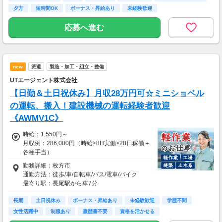
・日収(1,400*8)円（時給1,400円×8h）
夕方
短時間OK
ボーナス・昇給あり
未経験歓迎
・月収246,400円（日収(1,400*8)円×月22回勤
務）
応募へ進む
※実働8時間以上からは更に時給25％UP
※スキルによって更にスタート時給がUPするこ
とも！
new
派遣
製造・加工・組立・整備
※資格手当あり（時給50円～UP/資格の種類に
よって異なる）
UTエージェント株式会社
支払方法：日払い・週払い
【日勤＆土日祝休み】月収28万円可☆ミニショベル
※日払いも週払いOK（規定あり）
の運転、搬入！建設機械の運転経験者歓迎
（稼働開始時は手続き完了次第となります）
《AWMV1C》
週払い：金曜日締め最短翌週火曜日にお給料GE
T♪
時給：1,550円～
月収例：286,000円（時給×8H実働×20日稼働＋
※交通費：別途全額支給
各種手当）
勤務詳細：枚方市
※車・バイク通勤に関して施設により異なる場
通勤方法：徒歩/車/自転車/バス/電車/バイク
合あり（応相談）
最寄り駅：長尾駅から車7分
※構内の（無料）駐車場利用OK
長期
土日祝休み
ボーナス・昇給あり
未経験歓迎
学歴不問
女性活躍中
制服あり
履歴書不要
資格を活かせる