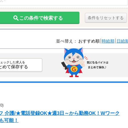
この条件で検索する
条件をリセットする
並べ替え：
おすすめ順
時給順
日給
ェックした求人を
とめて保存する
0)
 介護/★電話登録OK★週3日～から勤務OK！Wワーク
も可能！