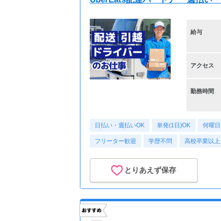
給与
アクセス
勤務時間
日払い・週払いOK
単発(1日)OK
何曜日
フリーター歓迎
学歴不問
高校卒業以上
とりあえず保存