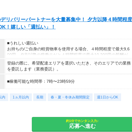
exのデリバリーパートナーを大量募集中！ 夕方以降４時間程
発OK！嬉しい「週払い」！
■うれしい週払い
お持ちの/ご自身の軽貨物車を使用する場合、４時間程度で最大9,6
00円。夕方以降の稼働※だと４時間程度で最大10,200円の報酬が
獲得可能！給与ではなく、委託業務に応じた報酬をお支払いする業
登録の際に、希望配達エリアを選択いただき、そのエリアでの業務
務委託のお仕事です。うれしい週払い。
を委託します（業務委託）。
※関東圏4-6月に１8時以降稼働した場合を想定。地域により異な
■稼働可能な時間帯：7時〜23時59分
ります
※報酬は規約にしたがい配達完了の15日後に支払いますが、可能
な場合は、より早く、週払いで前週稼働分をお支払いします。
以内
1ヵ月以内
長期
春・夏・冬休み期間限定
週1日からOK
登録の際に、希望配達エリアを選択いただき、そのエリアでの業務
を委託します（業務委託）。
約1分でカンタン入力♪
応募へ進む