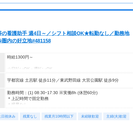
の看護助手 週4日～／シフト相談OK★転勤なし／勤務地
内の好立地#481158
時給1300円～
☆日払いOK・週払いOK
☆前給制度
宇都宮線 土呂駅 徒歩11分／東武野田線 大宮公園駅 徒歩9分
☆交通費全額支給
☆社会保険完備
勤務時間：(1) 08:30ｰ17:30 ※実働8h (休憩60分)
＊上記時間で固定勤務
＊残業なし
土日祝休み
【早番】7：00ｰ16：00
残業なし
残業月10時間以下
未経験歓迎
主婦(夫)歓迎
【遅番】10：00ｰ19：00
残業なし