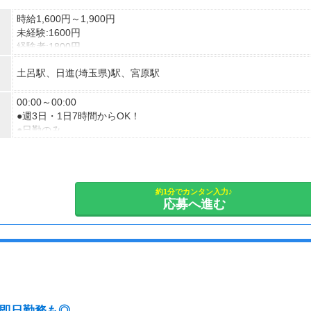
時給1,600円～1,900円
未経験:1600円
経験者:1800円
介護福祉士:1900円
土呂駅、日進(埼玉県)駅、宮原駅
00:00～00:00
●週3日・1日7時間からOK！
●日勤のみ
●土日休み
など、いろんなシフトのお仕事をご紹介できます！
登録の際に、あなたのご希望をお聞かせください。
約1分でカンタン入力♪
応募へ進む
い・即日勤務も◎