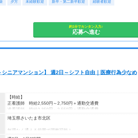
昼
・11:00~20:00｜など
夕方
未経験歓迎
新卒・第二新卒歓迎
経験者歓迎
ご希望の勤務時間をご相談ください◎
■契約期間：2ヶ月以上
約1分でカンタン入力♪
応募へ進む
■即日勤務OK！｜
シニアマンション】 週2日～シフト自由｜医療行為少なめ
【時給】
正看護師 時給2,550円～2,750円＋通勤交通費
准看護師 時給2,350円～2,550円＋通勤交通費
埼玉県さいたま市北区
※経験資格によって変動有
※急な出費も安心！日払いOK
無理なく通える範囲で調整可能！
※受動喫煙対策有（屋内禁煙）