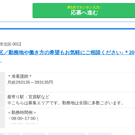
勤務日数：週5日勤務
約1分でカンタン入力♪
応募へ進む
｜休 日｜※シフト制
【シフト制】完全週休2日制
☆週４日～OK
☆土日祝休み相談OK
北区-001】
☆平日のみ相談OK
区／勤務地や働き方の希望もお気軽にご相談ください♪＊20
】
＊准看護師＊
月給293135～393135円
＊正看護師＊
最寄り駅：宮原駅など
月給308563～408563円
※こちらは募集エリアです。勤務地は全国に多数ございます。
＜勤務時間例＞
・08:00~17:00｜
・09:00~18:00｜
・10:00~19:00｜