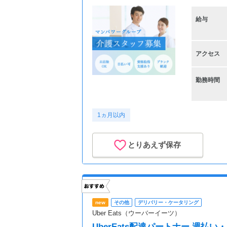
給与
アクセス
勤務時間
1ヵ月以内
とりあえず保存
new
その他
デリバリー・ケータリング
Uber Eats（ウーバーイーツ）
UberEats配達パートナー 週払