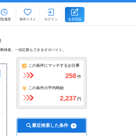
閲覧履歴
保存リスト
ログイン
会員登録
報
横断検索、一括応募もできるギガバイト。
この条件にマッチするお仕事
258
件
この条件の平均時給
2,237
円
最近検索した条件
0