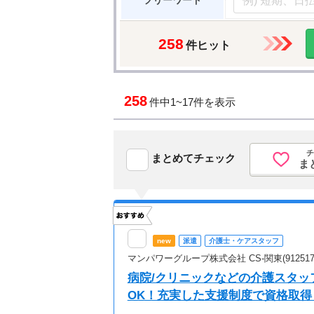
フリーワード
258
件ヒット
258
件中
1~17件を表示
チ
まとめてチェック
ま
new
派遣
介護士・ケアスタッフ
マンパワーグループ株式会社 CS-関東(912517
病院/クリニックなどの介護スタッフ
OK！充実した支援制度で資格取得