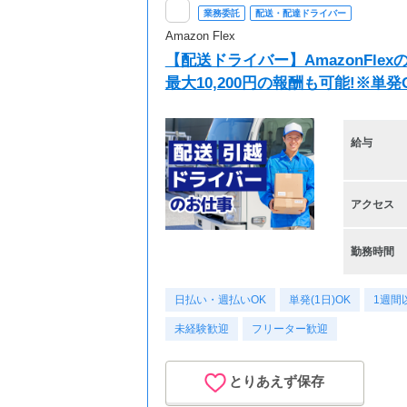
業務委託
配送・配達ドライバー
Amazon Flex
【配送ドライバー】AmazonFl
最大10,200円の報酬も可能!※単
給与
アクセス
勤務時間
日払い・週払いOK
単発(1日)OK
1週間
未経験歓迎
フリーター歓迎
とりあえず保存