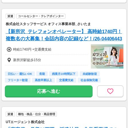
派遣
コールセンター・テレアポインター
株式会社スタッフサービス オフィス事業本部_さいたま
【新所沢_テレフォンオペレーター】 高時給1740円！
複数名の大募集！会話内容の記録など！/26-04406443
時給1740円 +交通費支給
新所沢駅徒歩15分
日払い・週払いOK
長期
残業月10時間以下
未経験歓迎
フリーター歓迎
高校卒業以上
交通費支給
社会保険完備
研修制度あり
応募へ進む
派遣
梱包・検品・仕分・商品管理
UTエージェント株式会社