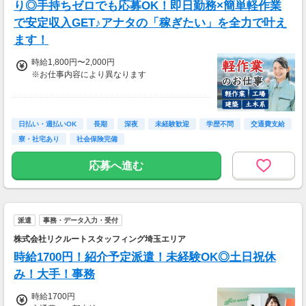
り◎手持ちゼロでも応募OK！即日勤務×簡単軽作業
で安定収入GET♪アナタの「稼ぎたい」を全力で叶え
ます！
時給1,800円〜2,000円
※お仕事内容により異なります
＼最大時給2,000円も可能！／
＜各種手当＞
日払い・週払いOK
長期
深夜
未経験歓迎
学歴不問
交通費支給
・深夜手当：時給2,000円〜
寮・社宅あり
社会保険完備
・残業手当：時給2,000円〜
・休日出勤手当：時給2,160円〜
応募へ進む
＜月収例＞
月収34万円以上可能
（時給1,850円×1日8時間×月21日勤務＋各種手
派遣
事務・データ入力・受付
当）
株式会社リクルートスタッフィング埼玉エリア
時給1700円！紹介予定派遣！未経験OK◎土日祝休
み！大手！事務
時給1700円