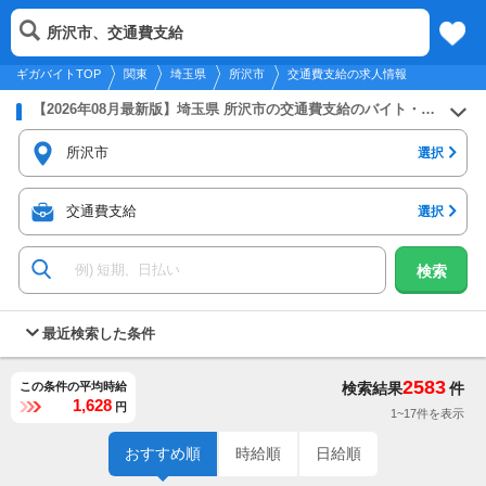
2026年8月8日
更新
tog
所沢市、交通費支給
関東
履歴
保存
メニュー
nav
ギガバイトTOP
関東
埼玉県
所沢市
交通費支給の求人情報
【2026年08月最新版】埼玉県 所沢市の交通費支給のバイト・アルバイト・パートの求人募集情報
所沢市
選択
交通費支給
選択
検索
最近検索した条件
2583
この条件の平均時給
検索結果
件
1,628
円
1~17件を表示
おすすめ順
時給順
日給順