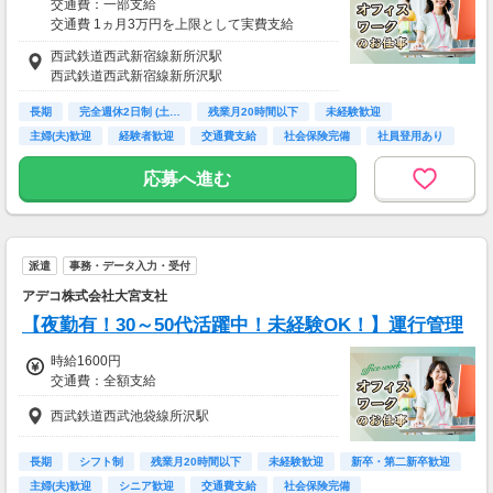
交通費：一部支給
交通費 1ヵ月3万円を上限として実費支給
西武鉄道西武新宿線新所沢駅
月収例 29万3250円 時給1700円×実働8h×週5日
西武鉄道西武新宿線新所沢駅
×4週+残業10h
※月収例を保証するものではありません。
長期
完全週休2日制 (土…
残業月20時間以下
未経験歓迎
主婦(夫)歓迎
経験者歓迎
交通費支給
社会保険完備
社員登用あり
ha_rs_001
応募へ進む
派遣
事務・データ入力・受付
アデコ株式会社大宮支社
【夜勤有！30～50代活躍中！未経験OK！】運行管理
時給1600円
交通費：全額支給
西武鉄道西武池袋線所沢駅
長期
シフト制
残業月20時間以下
未経験歓迎
新卒・第二新卒歓迎
主婦(夫)歓迎
シニア歓迎
交通費支給
社会保険完備