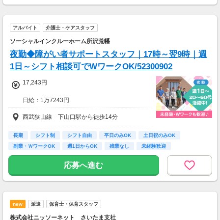
※実働8時間以上からは更に時給25％UP
※スキルによって更にスタート時給がUPするこ
とも！
アルバイト
介護士・ケアスタッフ
※資格手当あり（時給50円～UP/資格の種類に
よって異なる）
ソーシャルインクルーホーム所沢荒幡
支払方法：週払い
夜勤◆障がい者サポートスタッフ｜17時～翌9時｜週
※週払いOK（規定あり）
1日～シフト相談可でWワークOK/52300902
→金曜日締め最短翌週火曜日にお給料GET♪
（稼働開始時は手続き完了次第となります）
17,243円
交通費：別途全額支給
日給：1万7243円
※車・バイク通勤に関して施設により異なる場
※深夜割増賃金含む
西武狭山線 下山口駅から徒歩14分
合あり（応相談）
・交通費規定内支給（バイク通勤・車通勤OK）
・試用期間なし
長期
シフト制
シフト自由
平日のみOK
土日祝のみOK
・雇用期間の定めあり（原則6ヶ月、4月・10月
副業・ＷワークOK
週1日からOK
残業なし
未経験歓迎
更新）
※個人評価、会社の経営状況により判断
応募へ進む
※更新上限：年数及び回数に上限無し
・昇給あり（年2回 個人の評価による）
new
派遣
保育士・保育スタッフ
＜月8日出勤の場合＞
日給17243円×週2日=月収137944円
株式会社ニッソーネット さいたま支社