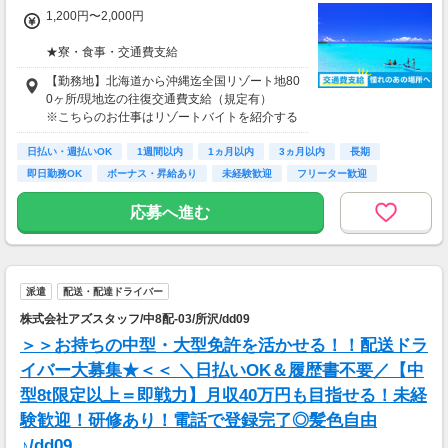
1,200円〜2,000円
★寮・食事・交通費支給
住み込みのお仕事のため、以下の補助がありま
【勤務地】北海道から沖縄迄全国リゾート地80
す。
0ヶ所/現地迄の往復交通費支給（規定有）
・寮費・光熱費無料（個室あり）
※こちらのお仕事はリゾートバイトを紹介する
・食事無料
募集となっており実際に募集がある勤務地と異
・Wi-Fiあり
日払い・週払いOK
なる場合がございます。
1週間以内
1ヵ月以内
3ヵ月以内
長期
・往復交通費支給（上限あり）
カウンセリングでご希望条件をお伺いし、全国
即日勤務OK
ボーナス・昇給あり
未経験歓迎
フリーター歓迎
※勤務地による
からお仕事をご案内いたします。※ご自宅から
の通勤も可
応募へ進む
生活費がかからないので、働いた分のほとんど
を貯金にまわすことができます！
★お仕事開始までの流れ★
応募→初回カウンセリング（電話15分）→希望
▼月収例
のお仕事へ応募（面接なし）→お仕事開始
25万5,300円
派遣
配送・配達ドライバー
＝(時給1,200円×8h＋残業1h)×23日
株式会社アズスタッフ/中8配-03/所沢/dd09
▼貯金の目安
＞＞お持ちの中型・大型免許を活かせる！！配送ドラ
＜リゾートバイト＞
イバー大募集★＜＜ ＼日払いOK＆履歴書不要／【中
住まい ：無料
型8t限定以上＝即戦力】月収40万円も目指せる！未経
水道光熱費：無料
Wi-Fi代 ：無料
験歓迎！研修あり！電話で登録完了◎髪色自由
食費 ：無料
♪/dd09
スマホ ：0.5万円