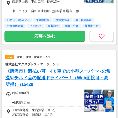
西武狭山線「下山口駅」徒歩13分
★応募資格★
車・バイク・自転車通勤可（無料駐車場有 ※敷
※18歳以上
地内徒歩1分)
※学生は応募不可（卒業見込みで、社会人予定
日払い・週払いOK
未経験歓迎
交通費支給
寮・社宅あり
の方は卒業後に派遣登録が可能です。）
社会保険完備
ピアスOK
服装自由
禁煙・分煙
履歴書不要
応募へ進む
new
派遣
配送・配達ドライバー
株式会社エクスプレス・エージェント
《所沢市》週払い可・4ｔ車での小型スーパーへの常
温やチルド品の配送ドライバー！（Web面接可・高
所得） /15429
時給1680円
■日収想定額
20,100円～21,200円
JR武蔵野線 東所沢駅 車6分
JR武蔵野線 新座駅 車9分
■月収想定額