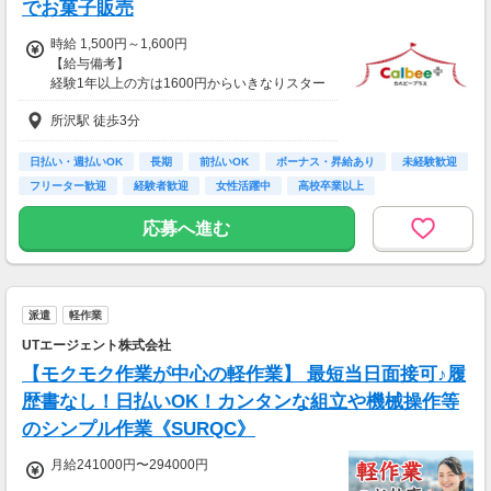
でお菓子販売
時給 1,500円～1,600円
【給与備考】
経験1年以上の方は1600円からいきなりスター
ト！経験1年未満の方も就業1年後には必ず160
所沢駅 徒歩3分
0円に昇給します！
◆月収例
11万2千円～12万円＋残業手当
日払い・週払いOK
長期
前払いOK
ボーナス・昇給あり
未経験歓迎
フリーター歓迎
経験者歓迎
女性活躍中
高校卒業以上
【前払い制度あり】
6割のスタッフが利用中！働いた給料の一部を
応募へ進む
最短即時支払い。
利用料・振込手数料はすべて無料。
派遣
軽作業
UTエージェント株式会社
【モクモク作業が中心の軽作業】 最短当日面接可♪履
歴書なし！日払いOK！カンタンな組立や機械操作等
のシンプル作業《SURQC》
月給241000円〜294000円