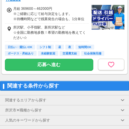
そのほか ：1.5万円
月給 369600～462000円
社会保険 ：3万円
※ご経験に応じて給与決定をします。
-----------------------
※待機時間などで残業発生の場合も、1分単位
支出合計 ：5万円
で残業代をお支払いします！
→毎月20万円程度の貯金が目指せます！
所沢駅、小手指駅、新所沢駅など
※研修・研修時給については面談時にお伝えし
短期でお金を貯めたい方にはピッタリ！
☆全国に勤務地多数！希望の勤務地を教えてく
ます
ださい☆
＊交通費一部支給（案件による）
日払い・週払いOK
シフト制
昼
夜
短時間OK
ボーナス・昇給あり
未経験歓迎
交通費支給
社会保険完備
応募へ進む
関連する条件から探す
関連するエリアから探す
所沢市✕職種から探す
人気のキーワードから探す