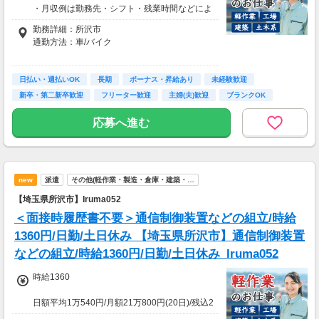
・月収例は勤務先・シフト・残業時間などによ
り変動します
勤務詳細：所沢市
・各種手当あり（残業手当、休出手当、深夜勤
通勤方法：車/バイク
務がある場合は深夜手当 など）
・昇給あり（昇格制度あり）
※構内の（無料）駐車場利用OK
日払い・週払いOK
※募集の勤務地は面接地の一例です。
長期
ボーナス・昇給あり
未経験歓迎
■日払い制度（新制度）※規定あり
ご希望の地域や条件などを伺いながらあなた
新卒・第二新卒歓迎
フリーター歓迎
主婦(夫)歓迎
ブランクOK
・最短5分で働いた分の給与を口座受取可能
に合ったお仕事をご紹介します！
・スマホからカンタン申請
学歴不問
応募へ進む
・1,000円単位で利用可能
■交通費 上限30,000円まで支給 ※会社規定有
り
new
派遣
その他(軽作業・製造・倉庫・建築・…
【埼玉県所沢市】Iruma052
＜面接時履歴書不要＞通信制御装置などの組立/時給
1360円/日勤/土日休み 【埼玉県所沢市】通信制御装置
などの組立/時給1360円/日勤/土日休み_Iruma052
時給1360
日額平均1万540円/月額21万800円(20日)/残込2
3万6300円