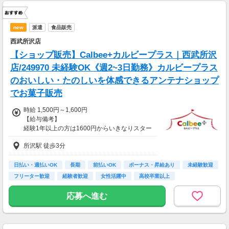
new
派遣
食品販売
西武所沢店
【ショップ販売】Calbee+カルビープラス｜西武所沢
店/249970 未経験OK《週2~3日勤務》カルビープラス
のおいしい・たのしいを体感できるアンテナショップ
でお菓子販売
時給 1,500円～1,600円
【給与備考】
経験1年以上の方は1600円からいきなりスター
ト！経験1年未満の方も就業1年後には必ず160
所沢駅 徒歩3分
0円に昇給します！
◆月収例
11万2千円～12万円＋残業手当
日払い・週払いOK
長期
前払いOK
ボーナス・昇給あり
未経験歓迎
フリーター歓迎
経験者歓迎
女性活躍中
高校卒業以上
【前払い制度あり】
6割のスタッフが利用中！働いた給料の一部を
応募へ進む
最短即時支払い。
利用料・振込手数料はすべて無料。