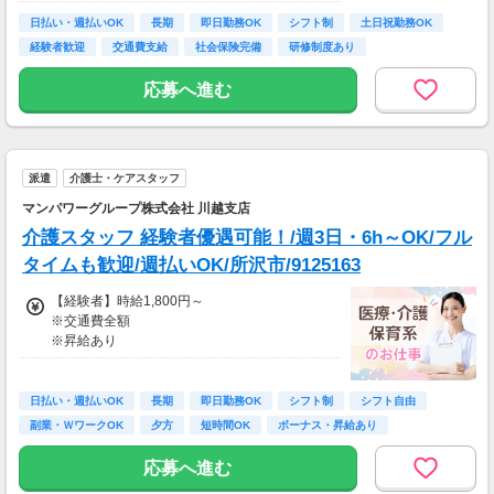
423,000円～466,000円
日払い・週払いOK
長期
即日勤務OK
シフト制
土日祝勤務OK
経験者歓迎
交通費支給
社会保険完備
研修制度あり
※日収額・月収額の最大値は残業・割増等を含
む見込み額となります。
応募へ進む
※交通費は別途実費分支給！（規定あり）
※上記月収額は月間21日～22日出勤した場合の
見込み額となります。
■その他補足
派遣
介護士・ケアスタッフ
※上記金額の上限値は日々30分、追加の時間外
マンパワーグループ株式会社 川越支店
勤務をした場合の見込み額となります。
介護スタッフ 経験者優遇可能！/週3日・6h～OK/フル
■研修期間について
タイムも歓迎/週払いOK/所沢市/9125163
※研修期間（20日程）は、時給1,580円（日収1
8,900円～）となります。
【経験者】時給1,800円～
※交通費全額
※昇給あり
≪収入例≫
◎日勤／経験者の場合
日払い・週払いOK
長期
即日勤務OK
シフト制
シフト自由
・日収(1,800*8)円（時給1,800円×8h）
副業・ＷワークOK
夕方
短時間OK
ボーナス・昇給あり
・月収316,800円（日収(1,800*8)円×月22回勤
務）
応募へ進む