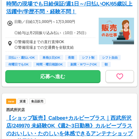
時間の現場でも日給保証/週1日～/日払いOK/65歳以上
＿＿＿＿＿＿＿＿＿＿＿＿＿＿＿＿
活躍中/学歴不問・経験不問！
比べてみてください！この高日給！
隊員さんたちの『収入例』をご紹介
日勤／日給1万1,000円～1万3,000円
￣￣￣Ｖ￣￣￣￣￣￣￣￣￣￣￣￣
◆ガッツリ働くAさん／夜勤で月22日勤務
◎給与は月2回振り込み払い（10日・25日）
夜勤日給15,000円×22日
◎日払い制度の利用も可能（規定あり）
→月収330,000円+交通費！！
◎警備現場までの直行直帰OK
◎有資格者は日給+2,000円（一般路線は+1,000
◎警備現場までの交通費を全額支給
円）
◆時間を有効活用して働くBさん／日勤で月12
◎資格取得費用は当社全額負担
日勤務
日払い・週払いOK
単発(1日)OK
長期
シフト制
シフト自由
日勤日給13,000円×12日
何曜日でもOK
時間・曜日相談OK
副業・ＷワークOK
朝
※65歳以上の方は下記給与になります
→月収156,000円+交通費！！
65～69歳：日勤／日給1万800円
応募へ進む
70～79歳：日勤／日給1万500円
new
派遣
食品販売
西武所沢店
【ショップ販売】Calbee+カルビープラス｜西武所沢
店/249970 未経験OK《週2~3日勤務》カルビープラス
のおいしい・たのしいを体感できるアンテナショップ