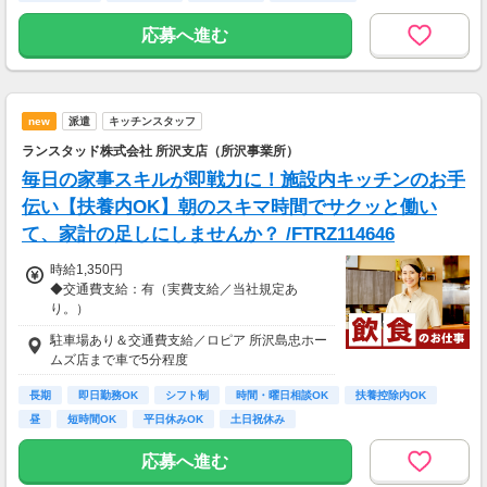
応募へ進む
new
派遣
キッチンスタッフ
ランスタッド株式会社 所沢支店（所沢事業所）
毎日の家事スキルが即戦力に！施設内キッチンのお手
伝い【扶養内OK】朝のスキマ時間でサクッと働い
て、家計の足しにしませんか？ /FTRZ114646
時給1,350円
◆交通費支給：有（実費支給／当社規定あ
り。）
駐車場あり＆交通費支給／ロピア 所沢島忠ホー
月収例：72,900円＝1,350円×4時間30分×12日
ムズ店まで車で5分程度
勤務の場合＋交通費別途支給
長期
即日勤務OK
シフト制
時間・曜日相談OK
扶養控除内OK
昼
短時間OK
平日休みOK
土日祝休み
応募へ進む