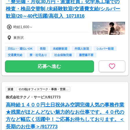
「寮完備・月収30万円・派遣社員」化学系工場での
検査・検品交替制 /未経験歓迎/交通費支給/シルバー
歓迎/20～40代活躍/高収入_1071816
時給1,600～
東所沢
日払い・週払いOK
長期
未経験歓迎
外国人歓迎
シルバー歓迎
交通費支給
寮・社宅あり
社会保険完備
履歴書不要
応募へ進む
派遣
その他(オフィスワーク・事務・営業…
株式会社テクノ・サービス/917773
高時給１４００円土日祝休み空調完備人気の事務作業
★残業がほとんどない魅力的なお仕事です。４０代の
方など幅広く活躍中！ご応募お待ちしております。＜
長期のお仕事＞/917773