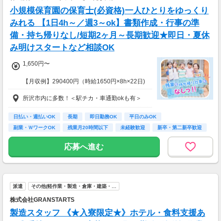
小規模保育園の保育士(必資格)一人ひとりをゆっくり
みれる 【1日4h～／週3～ok】書類作成・行事の準
備・持ち帰りなし/短期2ヶ月～長期歓迎★即日・夏休
み明けスタートなど相談OK
1,650円〜
【月収例】290400円（時給1650円×8h×22日)
所沢市内に多数！＜駅チカ・車通勤okも有＞
7：00～19：00で1日4ｈ～、週3～5日(週20h
以上)
★シフト例：9-18時、7-11時、8-12時、9-16時
日払い・週払いOK
長期
即日勤務OK
平日のみOK
など
副業・ＷワークOK
残業月20時間以下
未経験歓迎
新卒・第二新卒歓迎
★平日のみ/午前/夕方/扶養内/パート/フル/短時
フリーター歓迎
間など相談OK！
応募へ進む
★短期2ヶ月～長期歓迎！
派遣
その他(軽作業・製造・倉庫・建築・…
株式会社GRANSTARTS
製造スタッフ 《★入寮限定★》ホテル・食料支援あ