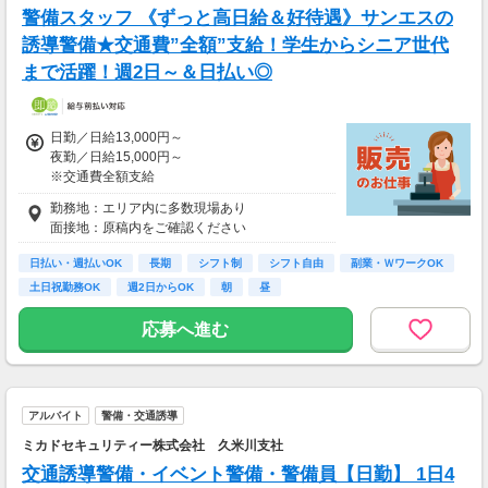
警備スタッフ 《ずっと高日給＆好待遇》サンエスの
誘導警備★交通費”全額”支給！学生からシニア世代
まで活躍！週2日～＆日払い◎
日勤／日給13,000円～
夜勤／日給15,000円～
※交通費全額支給
勤務地：エリア内に多数現場あり
▽交通誘導警備業務2級をお持ちの方
面接地：原稿内をご確認ください
日勤／日給13,500円～14,500円
夜勤／日給15,500円～16,500円
日払い・週払いOK
長期
シフト制
シフト自由
副業・ＷワークOK
土日祝勤務OK
週2日からOK
朝
昼
＜サンエス警備保障特別給付金＞
交通誘導2級または指導教育責任者の資格をお
応募へ進む
持ちの方には100,000円支給！
※30勤務で30,000円、更に30勤務で70,000円
※規定あり
＜日払いOK（規定あり）＞
アルバイト
警備・交通誘導
24時間ATMからお金をおろせるサービス使用！
ミカドセキュリティー株式会社 久米川支社
仕事が終わってから給料をもらいに行く手間は
不要♪
交通誘導警備・イベント警備・警備員【日勤】 1日4