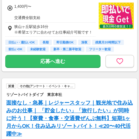
1,400円〜
交通費全額支給
即払い制度有
狭山ヶ丘駅徒歩16分
※希望エリアに合わせてお仕事紹介可能です！
日払い・週払いOK
長期
即日勤務OK
深夜
残業月20時間以下
前払いOK
未経験歓迎
新卒・第二新卒歓迎
フリーター歓迎
応募へ進む
派遣
その他(アンケート・イベント・キャ…
リゾートバイトダイブ 東京本社
面接なし・急募｜レジャースタッフ｜観光地で住み込
みのお仕事｜ 「貯金したい」「旅行したい」が同時
に叶う！【寮費・食事・交通費ぜんぶ無料】短期1ヶ
月からOK！住み込みリゾートバイト！≪20〜40代活
躍中≫