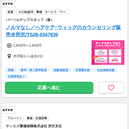
派遣
その他(販売・警備・サービス・アパ…
パーソルテンプスタッフ（株）
ノルマなし／ヘアケア･ウィッグのカウンセリング販
売＠所沢/TS26-0347939
1,650円〜1,650円
所沢駅から徒歩2分
長期
新卒・第二新卒歓迎
経験者歓迎
交通費支給
社会保険完備
社員登用あり
応募へ進む
アルバイト
警備・交通誘導
サンエス警備保障株式会社 所沢支社