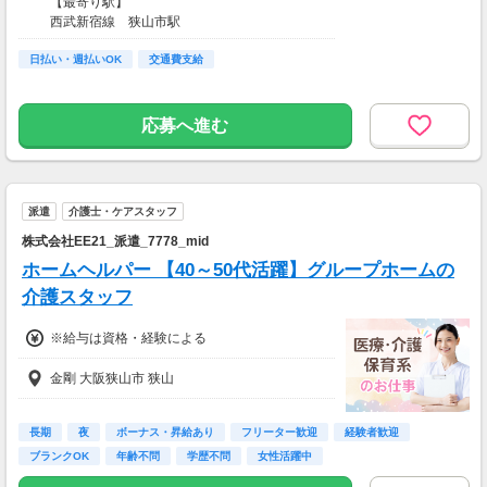
【最寄り駅】
西武新宿線 狭山市駅
【アクセス】
日払い・週払いOK
西武新宿線「狭山市駅」より徒歩10分
交通費支給
応募へ進む
派遣
介護士・ケアスタッフ
株式会社EE21_派遣_7778_mid
ホームヘルパー 【40～50代活躍】グループホームの
介護スタッフ
※給与は資格・経験による
金剛 大阪狭山市 狭山
長期
夜
ボーナス・昇給あり
フリーター歓迎
経験者歓迎
ブランクOK
年齢不問
学歴不問
女性活躍中