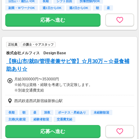
◎夜勤で月12日勤務の場合
日払い・週払いOK
長期
シフト自由
扶養控除内OK
33,000円×12日
副業・ＷワークOK
週1日からOK
週2日からOK
朝
昼
=396,000円
応募へ進む
◎夜勤で月9日勤務の場合
33,000円×9日
=297,000円
正社員
介護士・ケアスタッフ
◎認知症基礎研修～介護福祉士により日給は変動あり
株式会社メルフィス Design Base
◎介護未経験スタートの方は日中のスタート必須
【狭山市/就B/管理者兼サビ管】☆月30万～☆昼食補
→日中研修後、夜勤の配属となります。
7時～21時の間で8時間勤務（時給制）
助あり☆
月給300000円〜353000円
【交通費】
※給与は資格・経験を考慮して決定致します。
一部支給
※別途交通費支給
※賞与年2回
西武鉄道西武新宿線新狭山駅
まずは、管理職候補として勤務を行っていただきます。
充分な研修・業務を経験していただき、事業所の管理者として勤務を
長期
朝
昼
深夜
ボーナス・昇給あり
未経験歓迎
行っていただきます。
主婦(夫)歓迎
経験者歓迎
交通費支給
※内訳など詳細はお問い合わせください。
応募へ進む