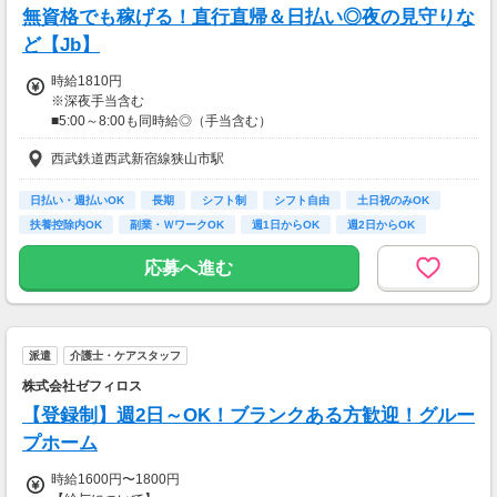
無資格でも稼げる！直行直帰＆日払い◎夜の見守りな
ど【Jb】
時給1810円
※深夜手当含む
■5:00～8:00も同時給◎（手当含む）
■同行研修中（2～4回）は時給1,430円
西武鉄道西武新宿線狭山市駅
★日払いも可能！
日払い・週払いOK
長期
シフト制
シフト自由
土日祝のみOK
振込手数料は会社負担！
扶養控除内OK
副業・ＷワークOK
週1日からOK
週2日からOK
前払い制度として、いつでも・何度でも申請可能です！
利用手数料は驚きの”無料”！
応募へ進む
【交通費】
一部支給
派遣
介護士・ケアスタッフ
株式会社ゼフィロス
【登録制】週2日～OK！ブランクある方歓迎！グルー
プホーム
時給1600円〜1800円