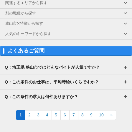
関連するエリアから探す
【モデル年収】
◇介護福祉士の場合
別の職種から探す
⇒ 3,472,500円～（賞与年2回分含む）
狭山市✕特徴から探す
【交通費】
全額支給
人気のキーワードから探す
よくあるご質問
Q：埼玉県 狭山市ではどんなバイトが人気ですか？
Q：この条件のお仕事は、平均時給いくらですか？
Q：この条件の求人は何件ありますか？
Next
1
2
3
4
5
6
7
8
9
10
»