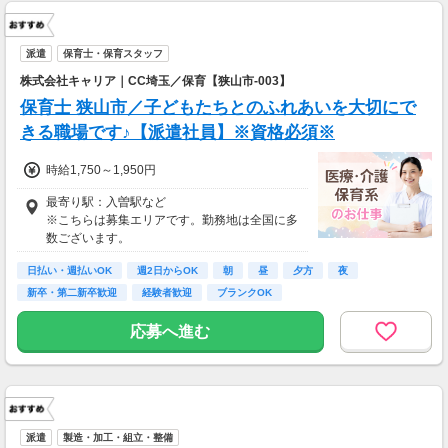
派遣
保育士・保育スタッフ
株式会社キャリア｜CC埼玉／保育【狭山市-003】
保育士 狭山市／子どもたちとのふれあいを大切にで
きる職場です♪【派遣社員】※資格必須※
時給1,750～1,950円
最寄り駅：入曽駅など
※こちらは募集エリアです。勤務地は全国に多
数ございます。
日払い・週払いOK
週2日からOK
朝
昼
夕方
夜
新卒・第二新卒歓迎
経験者歓迎
ブランクOK
応募へ進む
派遣
製造・加工・組立・整備