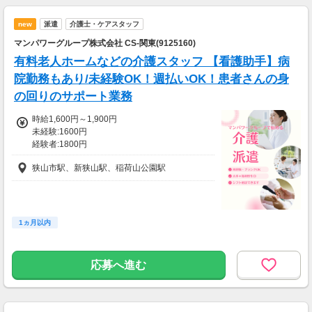
new
派遣
介護士・ケアスタッフ
マンパワーグループ株式会社 CS-関東(9125160)
有料老人ホームなどの介護スタッフ 【看護助手】病
院勤務もあり/未経験OK！週払いOK！患者さんの身
の回りのサポート業務
時給1,600円～1,900円
未経験:1600円
経験者:1800円
介護福祉士:1900円
狭山市駅、新狭山駅、稲荷山公園駅
1ヵ月以内
応募へ進む