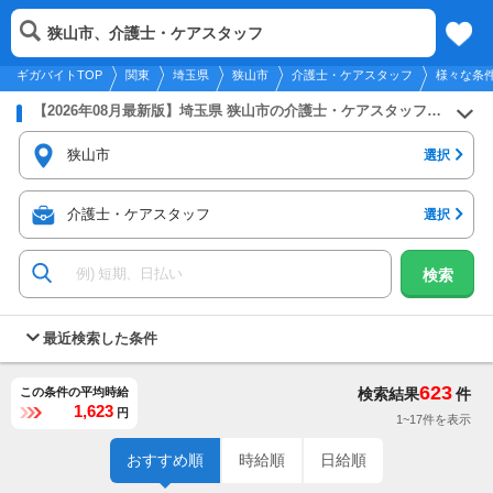
2026年8月7日
更新
tog
狭山市、介護士・ケアスタッフ
関東
履歴
保存
メニュー
nav
ギガバイトTOP
関東
埼玉県
狭山市
介護士・ケアスタッフ
様々な条
【2026年08月最新版】埼玉県 狭山市の介護士・ケアスタッフのバイト・アルバイト・パートの求人募集情報
狭山市
選択
介護士・ケアスタッフ
選択
検索
最近検索した条件
623
この条件の平均時給
検索結果
件
1,623
円
1~17件を表示
おすすめ順
時給順
日給順