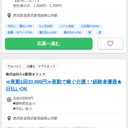
【給与について】
初任者の方：1,500円～1,700円
介福の方：1,750円～1,800円
西武鉄道西武新宿線狭山市駅
無資格の方：1,400円～1,500円
資格、経験によって給与は変わります
日払い・週払いOK
3ヵ月以内
シフト自由
土日祝のみOK
日払い・週払い可能！
副業・ＷワークOK
週2日からOK
週4日からOK
朝
昼
kkw_bcov2106
応募へ進む
【交通費】
全額支給
アルバイト
介護士・ケアスタッフ
株式会社A.e新宿オフィス
≪夜勤1回33,000円≫夜勤で稼ぐ介護！*経験者優遇★
日払いOK
日給33000円
■随時昇給あり
■日払いあり
西武鉄道西武新宿線狭山市駅
=================
【月収例】