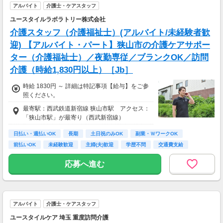
アルバイト
介護士・ケアスタッフ
ユースタイルラボラトリー株式会社
介護スタッフ（介護福祉士）(アルバイト/未経験者歓
迎) 【アルバイト・パート】狭山市の介護ケアサポー
ター（介護福祉士）／夜勤専従／ブランクOK／訪問
介護（時給1,830円以上）［Jb］
時給 1830円 ～ 詳細は特記事項【給与】をご参
照ください。
最寄駅：西武鉄道新宿線 狭山市駅 アクセス：
「狭山市駅」が最寄り（西武新宿線）
日払い・週払いOK
長期
土日祝のみOK
副業・ＷワークOK
前払いOK
未経験歓迎
主婦(夫)歓迎
学歴不問
交通費支給
応募へ進む
アルバイト
介護士・ケアスタッフ
ユースタイルケア 埼玉 重度訪問介護