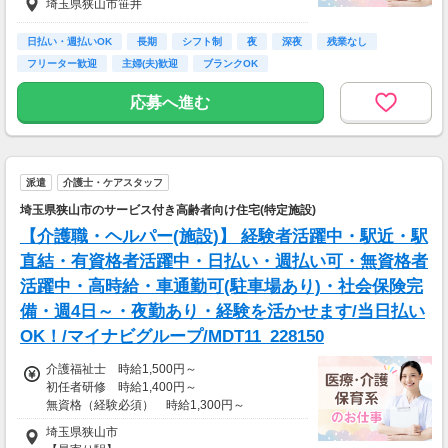
埼玉県狭山市笹井
支給
無資格（時給）：1600円～＋交通費支給
日払い・週払いOK
長期
シフト制
夜
深夜
残業なし
22:00～翌5:00は深夜勤務手当を支給します。
フリーター歓迎
主婦(夫)歓迎
ブランクOK
資格・経験・募集状況により異なります。
週払いOK
応募へ進む
【給与例】
2100円×1日8時間×月22日＝36万9600円
派遣
介護士・ケアスタッフ
埼玉県狭山市のサービス付き高齢者向け住宅(特定施設)
【介護職・ヘルパー(施設)】 経験者活躍中・駅近・駅
直結・有資格者活躍中・日払い・週払い可・無資格者
活躍中・高時給・車通勤可(駐車場あり)・社会保険完
備・週4日～・夜勤あり・経験を活かせます/当日払い
OK！/マイナビグループ/MDT11_228150
介護福祉士 時給1,500円～
初任者研修 時給1,400円～
無資格（経験必須） 時給1,300円～
埼玉県狭山市