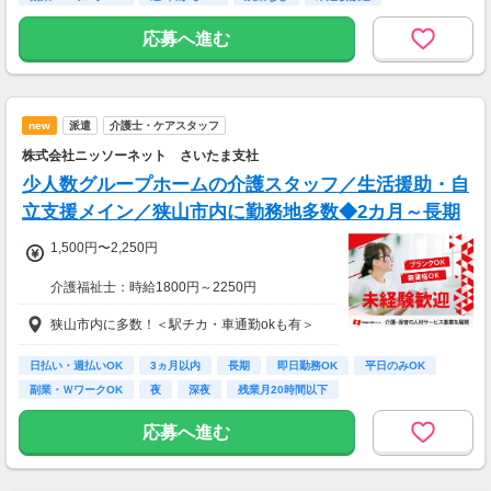
更新）
※個人評価、会社の経営状況により判断
応募へ進む
※更新上限：年数及び回数に上限無し
・昇給あり（年2回 個人の評価による）
new
派遣
介護士・ケアスタッフ
＜月8日出勤の場合＞
日給17243円×週2日=月収137944円
株式会社ニッソーネット さいたま支社
少人数グループホームの介護スタッフ／生活援助・自
立支援メイン／狭山市内に勤務地多数◆2カ月～長期
1,500円〜2,250円
介護福祉士：時給1800円～2250円
初任者以上：時給1600円～2000円
狭山市内に多数！＜駅チカ・車通勤okも有＞
無資格の方：時給1500円～1875円
◆月26万以上
日払い・週払いOK
3ヵ月以内
長期
即日勤務OK
平日のみOK
月収：264000円（時給1500円×8h×22日)
副業・ＷワークOK
夜
深夜
残業月20時間以下
応募へ進む