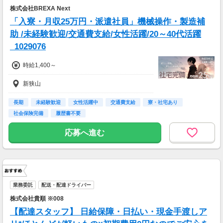
株式会社BREXA Next
「入寮・月収25万円・派遣社員」機械操作・製造補
助 /未経験歓迎/交通費支給/女性活躍/20～40代活躍
_1029076
時給1,400～
新狭山
長期
未経験歓迎
女性活躍中
交通費支給
寮・社宅あり
社会保険完備
履歴書不要
応募へ進む
業務委託
配送・配達ドライバー
株式会社貴順 ※008
【配達スタッフ】 日給保障・日払い・現金手渡しア