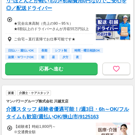
リ*ほとんどが軽いもの×初期費用0円なのでご安心を
◎／配送ドライバー
★完全出来高制（売上の90～95％）
★8割以上のドライバーさんが月収55万円以上
★支度金5～25万円補助あり（規定有）
ご自宅～直行直帰でお仕事可能です★
★選べる入社祝い金アリ
⇒「初回稼働1か月後に3万円」or「1年後に10
万円」or「2年後に20万円」選べます！
日払い・週払いOK
長期
シフト制
時間・曜日相談OK
副業・ＷワークOK
朝
昼
夕方
夜
1日100～130件程度配達する方がほとんど♪
ご都合にあわせてルートや個数は調整可能！
応募へ進む
※1日2万円保証の案件もあり！
【支払方法】
＊週払い可能（勤務の翌週にお支払い）
派遣
介護士・ケアスタッフ
＊現金手渡し・日払いご相談OK
＊前払い制度あり（稼働分のみ）
マンパワーグループ株式会社 川越支店
＊確定申告支援あり
介護スタッフ 経験者優遇可能！/週3日・6h～OK/フル
【日収例】
タイムも歓迎/週払いOK/狭山市/9125163
売上2万1600円（1個160円×135個）×90％=約
【経験者】時給1,800円～
1万9000円
※交通費全額