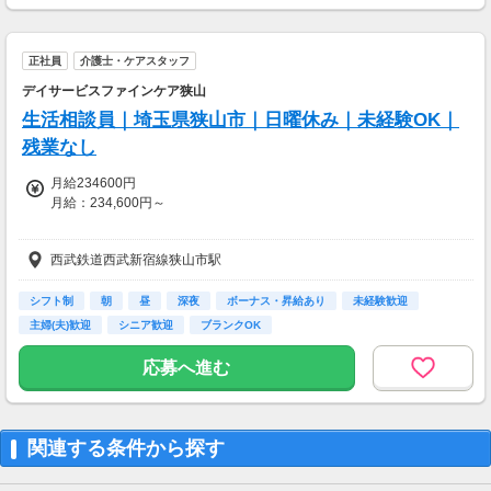
【交通費】
一部支給
正社員
介護士・ケアスタッフ
デイサービスファインケア狭山
生活相談員｜埼玉県狭山市｜日曜休み｜未経験OK｜
残業なし
月給234600円
月給：234,600円～
◇介護福祉士保有者
西武鉄道西武新宿線狭山市駅
月給：249,600円～
◇社会福祉主事任用保有者
シフト制
朝
昼
深夜
ボーナス・昇給あり
未経験歓迎
月給：234,600円～
主婦(夫)歓迎
シニア歓迎
ブランクOK
【別途支給】
応募へ進む
・交通費実費分
賞与年2回 有
関連する条件から探す
（直近平均支給実績額 2回計 約477,300円）