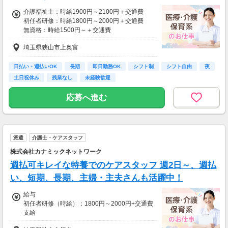
介護福祉士：時給1900円～2100円＋交通費
初任者研修：時給1800円～2000円＋交通費
無資格：時給1500円～＋交通費
埼玉県狭山市上奥富
資格・経験・募集状況により異なります。
22:00～翌5:00の勤務が発生する際は、別途夜
勤手当あり
日払い・週払いOK
長期
即日勤務OK
シフト制
シフト自由
夜
急な出費も安心！週払いOK
土日祝休み
残業なし
未経験歓迎
月収例：時給2100円、1日8h、22日勤務=36万
応募へ進む
9,600円
派遣
介護士・ケアスタッフ
株式会社カナミックネットワーク
週払可キレイな特養でのケアスタッフ 週2日～、週払
い、短期、長期、主婦・主夫さんも活躍中！
給与
初任者研修（時給）：1800円～2000円+交通費
支給
介護福祉士（時給）：1900円～2100円+交通費