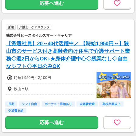
応募へ進む
派遣
介護士・ケアスタッフ
株式会社ビースタイルスマートキャリア
【派遣社員】20～40代活躍中／ 【時給1,950円～】狭
山市のサービス付き高齢者向け住宅で介護サポート業
務◇週2日からOK♪★身体介護中心◇残業なし◇自由
なシフト◇平日のみOK
時給1,950円～2,100円
狭山市駅
長期
シフト自由
ボーナス・昇給あり
未経験歓迎
高校卒業以上
交通費支給
応募へ進む