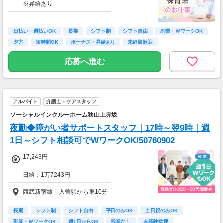
※昇給あり
【月額報酬例】
売上65万2800円(1個160円×170個×24日)×90％
≪収入例≫
=58万7520円
◎日勤／経験者の場合
※上記は一例です。
日払い・週払いOK
長期
シフト制
シフト自由
副業・ＷワークOK
・日収(1,800*8)円（時給1,800円×8h）
夕方
短時間OK
ボーナス・昇給あり
未経験歓迎
・月収316,800円（日収(1,800*8)円×月22回勤
務）
応募へ進む
※実働8時間以上からは更に時給25％UP
※スキルによって更にスタート時給がUPするこ
とも！
アルバイト
介護士・ケアスタッフ
※資格手当あり（時給50円～UP/資格の種類に
よって異なる）
ソーシャルインクルーホーム狭山上赤坂
支払方法：週払い
夜勤◆障がい者サポートスタッフ｜17時～翌9時｜週
※週払いOK（規定あり）
1日～シフト相談可でWワークOK/50760902
→金曜日締め最短翌週火曜日にお給料GET♪
（稼働開始時は手続き完了次第となります）
17,243円
交通費：別途全額支給
日給：1万7243円
※車・バイク通勤に関して施設により異なる場
※深夜割増賃金含む
西武新宿線 入曽駅から車10分
合あり（応相談）
・交通費規定内支給（バイク通勤・車通勤OK）
・試用期間なし
長期
シフト制
シフト自由
平日のみOK
土日祝のみOK
・雇用期間の定めあり（原則6ヶ月、4月・10月
副業・ＷワークOK
週1日からOK
残業なし
未経験歓迎