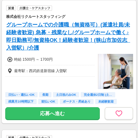
派遣
介護士・ケアスタッフ
株式会社リクルートスタッフィング
グループホームでの介護職（無資格可）(派遣社員/未
経験者歓迎) 急募・残業なし/グループホームで働く♪
即日勤務可/無資格OK！経験者歓迎！(狭山市加佐志_
入曽駅）/介護
時給 1500円 ～ 1700円
最寄駅：西武鉄道新宿線 入曽駅
日払い・週払いOK
長期
土日祝のみOK
完全週休2日制 (土…
残業月10時間以下
前払いOK
ボーナス・昇給あり
未経験歓迎
主婦(夫)歓迎
応募へ進む
派遣
介護士・ケアスタッフ