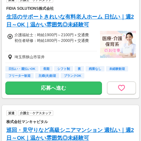
FIDIA SOLUTIONS株式会社
生活のサポートきれいな有料老人ホーム 日払い｜週2
日～OK｜温かい雰囲気◎未経験可
介護福祉士：時給1900円～2100円＋交通費
初任者研修：時給1800円～2000円＋交通費
資格・経験・募集状況により異なります。
埼玉県狭山市笹井
別途夜勤手当あり
急な出費も安心！日払いOK
日払い・週払いOK
長期
シフト制
夜
残業なし
未経験歓迎
【給与例】
フリーター歓迎
主婦(夫)歓迎
ブランクOK
月収例：時給2100円、1日8h、22日勤務=36万
9,600円
応募へ進む
派遣
介護士・ケアスタッフ
株式会社マンキャピタル
巡回・見守りなど高級シニアマンション 週払い｜週2
日～OK｜温かい雰囲気◎未経験可