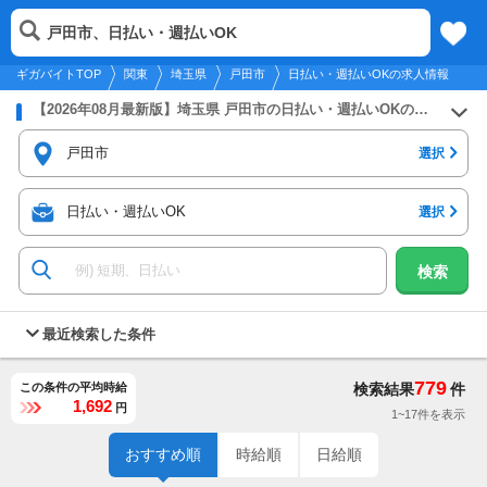
2026年8月9日
更新
tog
戸田市、日払い・週払いOK
関東
履歴
保存
メニュー
nav
ギガバイトTOP
関東
埼玉県
戸田市
日払い・週払いOKの求人情報
【2026年08月最新版】埼玉県 戸田市の日払い・週払いOKのバイト・アルバイト・パートの求人募集情報
戸田市
選択
日払い・週払いOK
選択
検索
最近検索した条件
779
この条件の平均時給
検索結果
件
1,692
円
1~17件を表示
おすすめ順
時給順
日給順