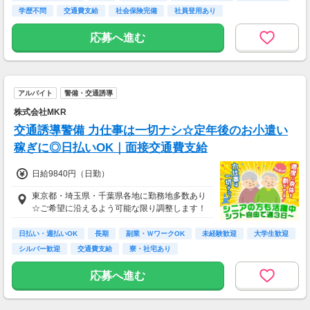
学歴不問
交通費支給
社会保険完備
社員登用あり
応募へ進む
アルバイト
警備・交通誘導
株式会社MKR
交通誘導警備 力仕事は一切ナシ☆定年後のお小遣い
稼ぎに◎日払いOK｜面接交通費支給
日給9840円（日勤）
東京都・埼玉県・千葉県各地に勤務地多数あり
☆ご希望に沿えるよう可能な限り調整します！
日払い・週払いOK
長期
副業・ＷワークOK
未経験歓迎
大学生歓迎
シルバー歓迎
交通費支給
寮・社宅あり
応募へ進む