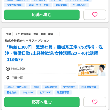
”超”丁寧な研修を行っています！
扶養控除内OK
副業・ＷワークOK
短時間OK
平日休みOK
不安なまま仕事をして頂くことは
完全週休2日制 (土…
一切ありません。
応募へ進む
ご安心くださいね！
＜ 即払い、週払い対応OKだから安心♪＞
歓迎会、送別会、セールetc...
派遣
その他(軽作業・製造・倉庫・建築・…
毎月季節のイベントがたくさん。
急な出費でお財布がピンチ！！
株式会社綜合キャリアオプション
って時も、
「時給1,300円・派遣社員」機械系工場での清掃・洗
即払い・週払い制度があるので安心♪
浄・警備日勤 /未経験歓迎/女性活躍/20～40代活躍
お気軽にご相談ください☆
_1184579
【交通費備考】
時給1,300～
※規定あり
戸田公園
日払い・週払いOK
長期
未経験歓迎
女性活躍中
社会保険完備
髪色自由
ネイルOK
ピアスOK
履歴書不要
応募へ進む