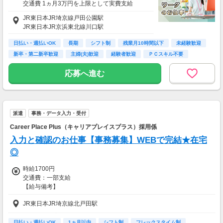
交通費 1ヵ月3万円を上限として実費支給
JR東日本JR埼京線戸田公園駅
月収例 24万7500円 時給1650円×実働7h30m×
JR東日本JR京浜東北線川口駅
週5日×4週
※月収例を保証するものではありません。
日払い・週払いOK
長期
シフト制
残業月10時間以下
未経験歓迎
※給与即受取りサービス利用可（利用条件有）
新卒・第二新卒歓迎
主婦(夫)歓迎
経験者歓迎
ＰＣスキル不要
ha_rs_001
応募へ進む
派遣
事務・データ入力・受付
Career Place Plus（キャリアプレイスプラス）採用係
入力と確認のお仕事【事務募集】WEBで完結★在宅
◎
時給1700円
交通費：一部支給
【給与備考】
■昇給あり
JR東日本JR埼京線北戸田駅
■日払い・週払い・先払いもOK
■充実の研修あり◎
座学1ヵ月（もちろん給与は同じ）を含む、
日払い・週払いOK
1ヵ月以内
シフト制
フレックスタイム制