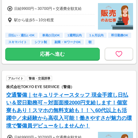
日給9900円～30700円＋交通費全額支給
駅から徒歩5～10分程度
日払い・週払いOK
単発(1日)OK
1週間以内
1ヵ月以内
即日勤務OK
スキマバイト
シフト制
副業・ＷワークOK
朝
応募へ進む
アルバイト
警備・交通誘導
株式会社TOKYO EYE SERVICE（警備）
交通警備｜セキュリティースタッフ 現金手渡し日払
い＆翌日勤務可～対面面接2000円支給します！個室
寮もあり！スマホの無料支給も！！＼60代以上も活
躍中／未経験から高収入可能！働きやすさが魅力の環
境で警備員デビューをしませんか！
日給9900円～30700円＋交通費全額支給