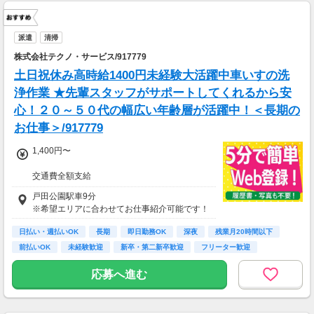
派遣
清掃
株式会社テクノ・サービス/917779
土日祝休み高時給1400円未経験大活躍中車いすの洗
浄作業 ★先輩スタッフがサポートしてくれるから安
心！２０～５０代の幅広い年齢層が活躍中！＜長期の
お仕事＞/917779
1,400円〜
交通費全額支給
即払い制度有
戸田公園駅車9分
※希望エリアに合わせてお仕事紹介可能です！
日払い・週払いOK
長期
即日勤務OK
深夜
残業月20時間以下
前払いOK
未経験歓迎
新卒・第二新卒歓迎
フリーター歓迎
応募へ進む