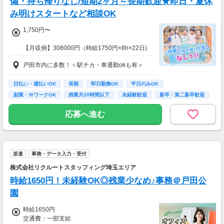
備・持ち帰りなし/短期2ヶ月～長期歓迎★即日・夏休
み明けスタートなど相談OK
1,750円〜
【月収例】308000円（時給1750円×8h×22日)
戸田市内に多数！＜駅チカ・車通勤okも有＞
7：00～19：00で1日4ｈ～、週3～5日(週20h
以上)
★シフト例：9-18時、7-11時、8-12時、9-16時
日払い・週払いOK
長期
即日勤務OK
平日のみOK
など
副業・ＷワークOK
残業月20時間以下
未経験歓迎
新卒・第二新卒歓迎
★平日のみ/午前/夕方/扶養内/パート/フル/短時
フリーター歓迎
間など相談OK！
応募へ進む
★短期2ヶ月～長期歓迎！
派遣
事務・データ入力・受付
株式会社リクルートスタッフィング埼玉エリア
時給1650円！未経験OK◎残業少なめ♪事務＠戸田公
園
時給1650円
交通費：一部支給