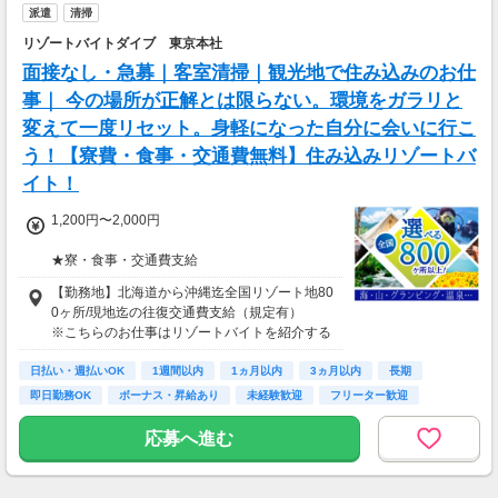
派遣
清掃
リゾートバイトダイブ 東京本社
面接なし・急募｜客室清掃｜観光地で住み込みのお仕
事｜ 今の場所が正解とは限らない。環境をガラリと
変えて一度リセット。身軽になった自分に会いに行こ
う！【寮費・食事・交通費無料】住み込みリゾートバ
イト！
1,200円〜2,000円
★寮・食事・交通費支給
住み込みのお仕事のため、以下の補助がありま
【勤務地】北海道から沖縄迄全国リゾート地80
す。
0ヶ所/現地迄の往復交通費支給（規定有）
・寮費・光熱費無料（個室あり）
※こちらのお仕事はリゾートバイトを紹介する
・食事無料
募集となっており実際に募集がある勤務地と異
・Wi-Fiあり
日払い・週払いOK
なる場合がございます。
1週間以内
1ヵ月以内
3ヵ月以内
長期
・往復交通費支給（上限あり）
カウンセリングでご希望条件をお伺いし、全国
即日勤務OK
ボーナス・昇給あり
未経験歓迎
フリーター歓迎
※勤務地による
からお仕事をご案内いたします。※ご自宅から
の通勤も可
応募へ進む
生活費がかからないので、働いた分のほとんど
を貯金にまわすことができます！
★お仕事開始までの流れ★
応募→初回カウンセリング（電話15分）→希望