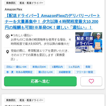
業務委託
配送・配達ドライバー
70歳以降では低負荷業務や季節により
相談の上短時間勤務をすることもあるため
Amazon Flex
給与が上記になる場合がございます。
【配送ドライバー】AmazonFlexのデリバリーパート
ナーを大量募集中！ 夕方以降４時間程度最大10,200
円の報酬も可能!※単発OK！嬉しい「週払い」！
■うれしい週払い
お持ちの/ご自身の軽貨物車を使用する場合、４
時間程度で最大9,600円。夕方以降の稼働※だ
と４時間程度で最大10,200円の報酬が獲得可
登録の際に、希望配達エリアを選択いただき、
能！給与ではなく、委託業務に応じた報酬をお
そのエリアでの業務を委託します（業務委
支払いする業務委託のお仕事です。うれしい週
託）。
払い。
日払い・週払いOK
単発(1日)OK
1週間以内
1ヵ月以内
長期
※関東圏4-6月に１8時以降稼働した場合を想
春・夏・冬休み期間限定
週1日からOK
未経験歓迎
フリーター歓迎
定。地域により異なります
※報酬は規約にしたがい配達完了の15日後に支
応募へ進む
払いますが、可能な場合は、より早く、週払い
で前週稼働分をお支払いします。
登録の際に、希望配達エリアを選択いただき、
そのエリアでの業務を委託します（業務委
業務委託
配送・配達ドライバー
託）。