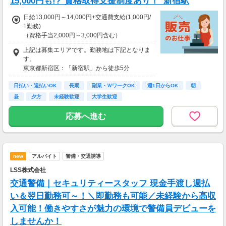
15,000円も!?"資格取得支援制度あり！_新宿駅
＿＿＿＿＿＿＿＿＿＿＿＿＿＿＿＿
比べてみてください！この高日給！
日給13,000円～14,000円+交通費支給(1,000円/
隊員さんたちの『収入例』をご紹介
1勤務)
￣￣￣Ｖ￣￣￣￣￣￣￣￣￣￣￣￣
（資格手当2,000円～3,000円含む）
◆ガッツリ働くAさん／夜勤で月22日勤務
☆資格取得支援制度あり！☆
夜勤日給15,000円×22日
上記は募集エリアです。勤務地は下記となりま
※検定取得しない場合は日給12,000円（交通費
→月収330,000円+交通費！！
す。
1,000円含む）
東京都新宿区：「新宿駅」から徒歩5分
日給11,000円～+交通費支給(1,000円/1勤務)
◆時間を有効活用して働くBさん／日勤で月12
日勤務
日払い・週払いOK
現場は他にも多数あり！希望などあればお気軽
長期
副業・ＷワークOK
週1日からOK
朝
※60歳以上の方は以下の給与となります
日勤日給13,000円×12日
にご相談ください！
昼
夕方
未経験歓迎
大学生歓迎
日給11,000円
→月収156,000円+交通費！！
（交通費1,000円含む）
応募へ進む
■日払いOK
■資格手当
└交通2級保持者：日給2,000円～3,000円
new
アルバイト
警備・交通誘導
【月収例】
LSS株式会社
日給13,000円×25日+交通費1勤務1,000円＝35
0,000円
交通警備｜セキュリティースタッフ 現金手渡し週払
内訳：日給11,000円+資格手当2,000円
い＆翌日勤務可～！＼即勤務も可能／未経験から高収
入可能！働きやすさが魅力の環境で警備員デビューを
しませんか！