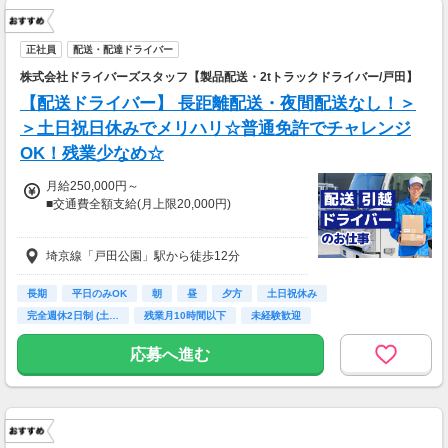
正社員
配送・配達ドライバー
株式会社ドライバーズスタッフ【製品配送・2tトラックドライバー/戸田】
【配送ドライバー】 長距離配送・夜間配送なし！＞
＞土日祝日休みでメリハリ☆普通免許でチャレンジ
OK！残業少なめ☆
月給250,000円～
■交通費全額支給(月上限20,000円)
試用期間3ヶ月、研修期間2週間(最長)：条件の
埼京線「戸田公園」駅から徒歩12分
変動なし
長期
平日のみOK
朝
昼
夕方
土日祝休み
完全週休2日制 (土…
残業月10時間以下
未経験歓迎
応募へ進む