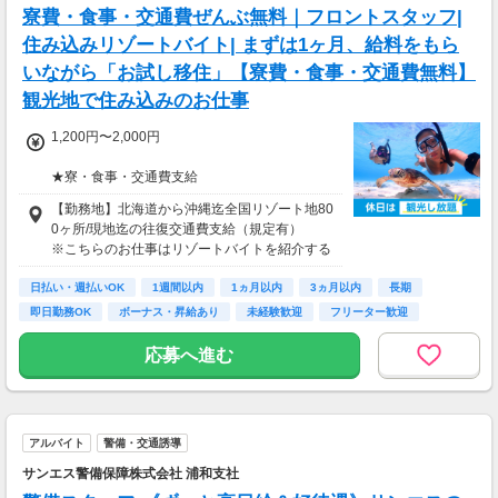
寮費・食事・交通費ぜんぶ無料｜フロントスタッフ|
住み込みリゾートバイト| まずは1ヶ月、給料をもら
いながら「お試し移住」【寮費・食事・交通費無料】
観光地で住み込みのお仕事
1,200円〜2,000円
★寮・食事・交通費支給
住み込みのお仕事のため、以下の補助がありま
【勤務地】北海道から沖縄迄全国リゾート地80
す。
0ヶ所/現地迄の往復交通費支給（規定有）
・寮費・光熱費無料（個室あり）
※こちらのお仕事はリゾートバイトを紹介する
・食事無料
募集となっており実際に募集がある勤務地と異
・Wi-Fiあり
日払い・週払いOK
なる場合がございます。
1週間以内
1ヵ月以内
3ヵ月以内
長期
・往復交通費支給（上限あり）
カウンセリングでご希望条件をお伺いし、全国
即日勤務OK
ボーナス・昇給あり
未経験歓迎
フリーター歓迎
※勤務地による
からお仕事をご案内いたします。※ご自宅から
の通勤も可
応募へ進む
生活費がかからないので、働いた分のほとんど
を貯金にまわすことができます！
★お仕事開始までの流れ★
応募→初回カウンセリング（電話15分）→希望
▼月収例
のお仕事へ応募（面接なし）→お仕事開始
25万5,300円
アルバイト
警備・交通誘導
＝(時給1,200円×8h＋残業1h)×23日
サンエス警備保障株式会社 浦和支社
▼貯金の目安