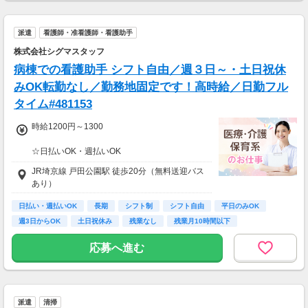
派遣
看護師・准看護師・看護助手
株式会社シグマスタッフ
病棟での看護助手 シフト自由／週３日～・土日祝休
みOK転勤なし／勤務地固定です！高時給／日勤フル
タイム#481153
時給1200円～1300
☆日払いOK・週払いOK
☆前給制度
JR埼京線 戸田公園駅 徒歩20分（無料送迎バス
☆交通費全額支給
あり）
☆社会保険完備
日払い・週払いOK
長期
シフト制
シフト自由
平日のみOK
未経験者／1200円スタート
週3日からOK
土日祝休み
残業なし
残業月10時間以下
初任者研修等資格をお持ちの方、
応募へ進む
半年以上ヘルパーや看護助手の経験者は
時給1300円スタート
派遣
清掃