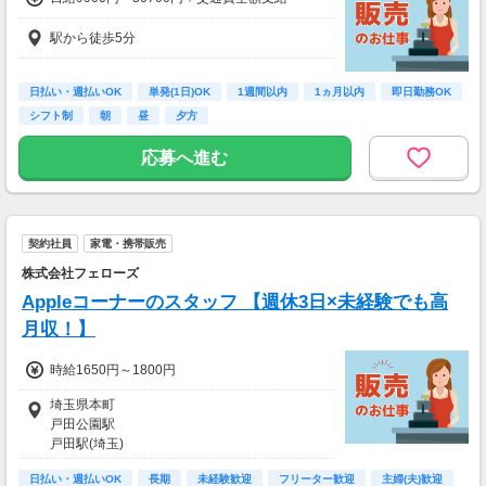
駅から徒歩5分
日払い・週払いOK
単発(1日)OK
1週間以内
1ヵ月以内
即日勤務OK
シフト制
朝
昼
夕方
応募へ進む
契約社員
家電・携帯販売
株式会社フェローズ
Appleコーナーのスタッフ 【週休3日×未経験でも高
月収！】
時給1650円～1800円
埼玉県本町
戸田公園駅
戸田駅(埼玉)
日払い・週払いOK
長期
未経験歓迎
フリーター歓迎
主婦(夫)歓迎