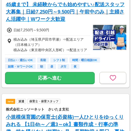
売上2万1600円（1個160円×135個）×90％=約
45歳まで】 未経験からでも始めやすい♪配送スタッフ
1万9000円
大募集｜日給7,250円～9,500円｜午前中のみ｜主婦さ
【月額報酬例】
ん活躍中｜Wワーク大歓迎
売上65万2800円(1個160円×170個×24日)×90％
=58万7520円
日給7,250円～9,500円
※上記は一例です。
積み込み（埼玉県戸田市早瀬）⇒配送エリア
（日本橋エリア）
積み込み（東京都中央区人形町）⇒配送エリア
（都内エリア）
日払い・週払いOK
長期
シフト制
時間・曜日相談OK
副業・ＷワークOK
朝
昼
夕方
夜
応募へ進む
new
派遣
保育士・保育スタッフ
株式会社ニッソーネット さいたま支社
小規模保育園の保育士(必資格)一人ひとりをゆっくり
みれる 【1日4h～／週3～ok】書類作成・行事の準