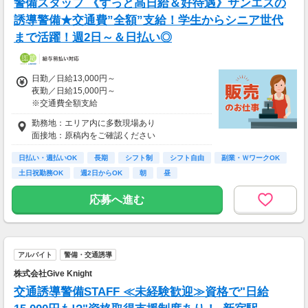
警備スタッフ 《ずっと高日給＆好待遇》サンエスの
＜リゾートバイト＞
誘導警備★交通費”全額”支給！学生からシニア世代
住まい ：無料
まで活躍！週2日～＆日払い◎
水道光熱費：無料
Wi-Fi代 ：無料
食費 ：無料
スマホ ：0.5万円
日勤／日給13,000円～
そのほか ：1.5万円
夜勤／日給15,000円～
社会保険 ：3万円
※交通費全額支給
-----------------------
支出合計 ：5万円
勤務地：エリア内に多数現場あり
▽交通誘導警備業務2級をお持ちの方
→毎月20万円程度の貯金が目指せます！
面接地：原稿内をご確認ください
日勤／日給13,500円～14,500円
短期でお金を貯めたい方にはピッタリ！
夜勤／日給15,500円～16,500円
日払い・週払いOK
長期
シフト制
シフト自由
副業・ＷワークOK
土日祝勤務OK
週2日からOK
朝
昼
＜サンエス警備保障特別給付金＞
交通誘導2級または指導教育責任者の資格をお
応募へ進む
持ちの方には100,000円支給！
※30勤務で30,000円、更に30勤務で70,000円
※規定あり
＜日払いOK（規定あり）＞
アルバイト
警備・交通誘導
24時間ATMからお金をおろせるサービス使用！
株式会社Give Knight
仕事が終わってから給料をもらいに行く手間は
不要♪
交通誘導警備STAFF ≪未経験歓迎≫資格で"日給