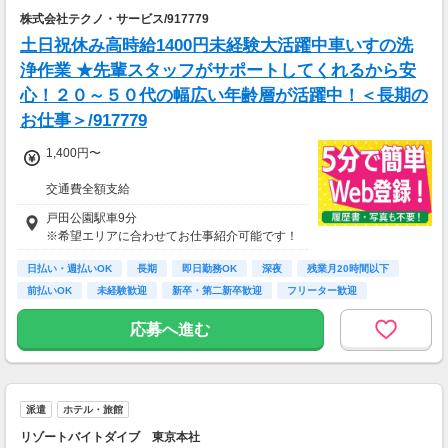
株式会社テクノ・サービス/917779
土日祝休み高時給1400円未経験大活躍中車いすの洗
浄作業 ★先輩スタッフがサポートしてくれるから安
心！２０～５０代の幅広い年齢層が活躍中！＜長期の
お仕事＞/917779
1,400円〜
交通費全額支給
即払い制度有
戸田公園駅車9分
※希望エリアに合わせてお仕事紹介可能です！
日払い・週払いOK
長期
即日勤務OK
深夜
残業月20時間以下
前払いOK
未経験歓迎
新卒・第二新卒歓迎
フリーター歓迎
応募へ進む
派遣
ホテル・旅館
リゾートバイトダイブ 東京本社