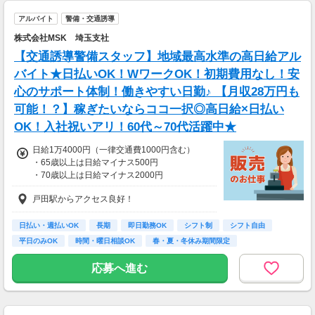
▼月収例
のお仕事へ応募（面接なし）→お仕事開始
25万5,300円
アルバイト
警備・交通誘導
＝(時給1,200円×8h＋残業1h)×23日
株式会社MSK 埼玉支社
▼貯金の目安
【交通誘導警備スタッフ】地域最高水準の高日給アル
＜リゾートバイト＞
バイト★日払いOK！WワークOK！初期費用なし！安
住まい ：無料
心のサポート体制！働きやすい日勤♪ 【月収28万円も
水道光熱費：無料
Wi-Fi代 ：無料
可能！？】稼ぎたいならココ一択◎高日給×日払い
食費 ：無料
OK！入社祝いアリ！60代～70代活躍中★
スマホ ：0.5万円
そのほか ：1.5万円
日給1万4000円（一律交通費1000円含む）
社会保険 ：3万円
・65歳以上は日給マイナス500円
-----------------------
・70歳以上は日給マイナス2000円
支出合計 ：5万円
→毎月20万円程度の貯金が目指せます！
戸田駅からアクセス良好！
＜交通誘導2級以上の資格をお持ちの方＞
短期でお金を貯めたい方にはピッタリ！
日給1万4,000円（交通費一律1,000円を含む）
・65歳以上は日給マイナス500円
日払い・週払いOK
長期
即日勤務OK
シフト制
シフト自由
・70歳以上は日給マイナス1000円
平日のみOK
時間・曜日相談OK
春・夏・冬休み期間限定
※検定資格者として従事した場合、
副業・ＷワークOK
1勤務につき1000円支給します
応募へ進む
■65歳～69歳迄では他の年代と同じ現場でも
安全面・体力面の考慮により比較的低負荷の業
務、