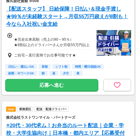
株式会社貴順 ※008
【配送スタッフ】 日給保障！日払い＆現金手渡し
★99％が未経験スタート→月収55万円超えが8割も！
今なら入社祝い金支給
★完全出来高制（売上の90～95％）
★8割以上のドライバーさんが月収55万円以上
★支度金5～25万円補助あり（規定有）
ご自宅～直行直帰でお仕事可能です★
★選べる入社祝い金アリ
⇒「初回稼働1か月後に3万円」or「1年後に10
万円」or「2年後に20万円」選べます！
日払い・週払いOK
長期
シフト制
時間・曜日相談OK
副業・ＷワークOK
朝
昼
夕方
夜
1日100～130件程度配達する方がほとんど♪
ご都合にあわせてルートや個数は調整可能！
応募へ進む
※1日2万円保証の案件もあり！
【支払方法】
＊週払い可能（勤務の翌週にお支払い）
new
業務委託
配送・配達ドライバー
＊現金手渡し・日払いご相談OK
＊前払い制度あり（稼働分のみ）
株式会社ラストワンマイル・パートナーズ
＊確定申告支援あり
⭐20代・30代求ム！お弁当のルート配送｜企業・学
【日収例】
校・大学生協向け｜日本橋・都内エリア【応募受付