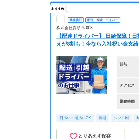
業務委託
配送・配達ドライバー
株式会社貴順 ※008
【配達ドライバー】 日給保障！日
えが8割も！今なら入社祝い金支給
給与
アクセス
勤務時間
日払い・週払いOK
長期
シフト制
とりあえず保存