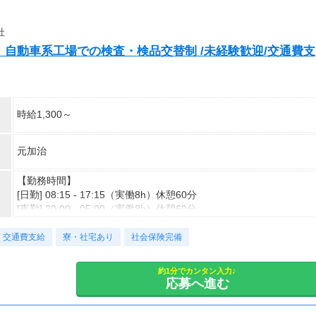
有給休暇：6ヶ月以上の勤務で10日付与
Wi-Fi代 ：無料
食費 ：無料
社
スマホ ：0.5万円
」自動車系工場での検査・検品交替制 /未経験歓迎/交通費支
そのほか ：1.5万円
社会保険 ：3万円
-----------------------
支出合計 ：5万円
→毎月20万円程度の貯金が目指せます！
時給1,300～
短期でお金を貯めたい方にはピッタリ！
元加治
【勤務時間】
[日勤] 08:15 - 17:15（実働8h）休憩60分
[夜勤] 20:00 - 05:00（実働8h）休憩60分
交通費支給
【勤務形態】
寮・社宅あり
社会保険完備
登録型派遣
約1分でカンタン入力♪
【休日】
応募へ進む
土日休み