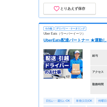
とりあえず保存
その他
デリバリー・ケータリング
Uber Eats（ウーバーイーツ）
UberEats配達パートナー ★運
給与
アクセス
勤務時間
日払い・週払いOK
単発(1日)OK
何曜日