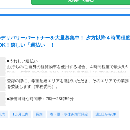
＊週払い可能（勤務の翌週にお支払い）
＊現金手渡し・日払いご相談OK
＊前払い制度あり（稼働分のみ）
＊確定申告支援あり
【日収例】
exのデリバリーパートナーを大量募集中！ 夕方以降４時間程
売上2万1600円（1個160円×135個）×90％=約1万9000円
発OK！嬉しい「週払い」！
【月額報酬例】
売上65万2800円(1個160円×170個×24日)×90％=58万7520円
※上記は一例です。
■うれしい週払い
お持ちの/ご自身の軽貨物車を使用する場合、４時間程度で最大9,6
00円。夕方以降の稼働※だと４時間程度で最大10,200円の報酬が
獲得可能！給与ではなく、委託業務に応じた報酬をお支払いする業
登録の際に、希望配達エリアを選択いただき、そのエリアでの業務
務委託のお仕事です。うれしい週払い。
を委託します（業務委託）。
※関東圏4-6月に１8時以降稼働した場合を想定。地域により異な
■稼働可能な時間帯：7時〜23時59分
ります
※報酬は規約にしたがい配達完了の15日後に支払いますが、可能
な場合は、より早く、週払いで前週稼働分をお支払いします。
以内
1ヵ月以内
長期
春・夏・冬休み期間限定
週1日からOK
登録の際に、希望配達エリアを選択いただき、そのエリアでの業務