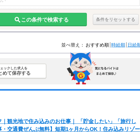
この条件で検索する
条件をリセットする
並べ替え：
おすすめ順
時給順
日給
ェックした求人を
とめて保存する
フ｜観光地で住み込みのお仕事｜ 「貯金したい」「旅行し
・交通費ぜんぶ無料】短期1ヶ月からOK！住み込みリゾー