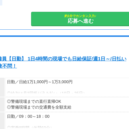
約1分でカンタン入力♪
応募へ進む
員【日勤】 1日4時間の現場でも日給保証/週1日～/日払い
験不問！
日勤／日給1万1,000円～1万3,000円
◎給与は月2回振り込み払い（10日・25日）
◎日払い制度の利用も可能（規定あり）
◎警備現場までの直行直帰OK
◎有資格者は日給+2,000円（一般路線は+1,000円）
◎警備現場までの交通費を全額支給
◎資格取得費用は当社全額負担
日勤／09：00～18：00
※65歳以上の方は下記給与になります
65～69歳：日勤／日給1万800円
◎実働8時間（休憩60分）