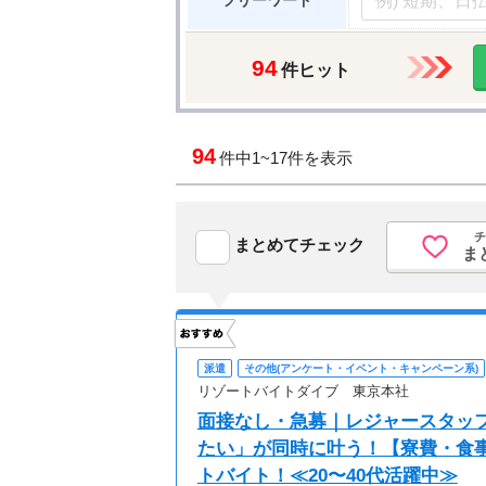
フリーワード
94
件ヒット
94
件中
1~17件を表示
チ
まとめてチェック
ま
派遣
その他(アンケート・イベント・キャンペーン系)
リゾートバイトダイブ 東京本社
面接なし・急募｜レジャースタッ
たい」が同時に叶う！【寮費・食事
トバイト！≪20〜40代活躍中≫