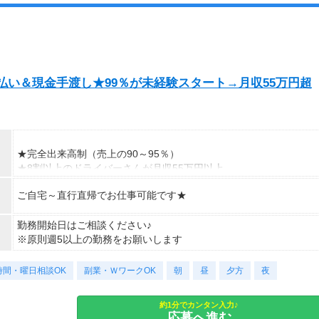
払い＆現金手渡し★99％が未経験スタート→月収55万円超
★完全出来高制（売上の90～95％）
★8割以上のドライバーさんが月収55万円以上
★支度金5～25万円補助あり（規定有）
ご自宅～直行直帰でお仕事可能です★
★選べる入社祝い金アリ
⇒「初回稼働1か月後に3万円」or「1年後に10万円」or「2年後に2
0万円」選べます！
勤務開始日はご相談ください♪
※原則週5以上の勤務をお願いします
1日100～130件程度配達する方がほとんど♪
ご都合にあわせてルートや個数は調整可能！
時間・曜日相談OK
副業・ＷワークOK
朝
昼
夕方
夜
※1日2万円保証の案件もあり！
約1分でカンタン入力♪
【支払方法】
応募へ進む