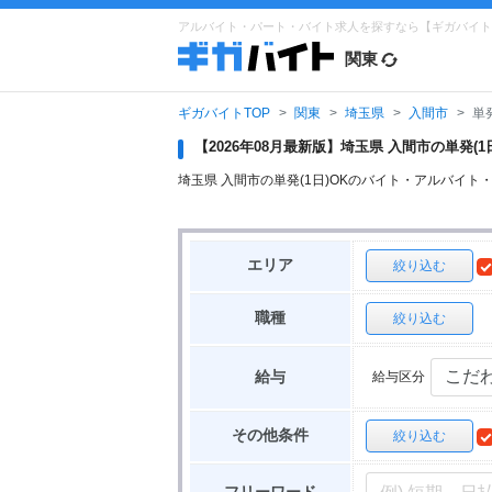
アルバイト・パート・バイト求人を探すなら【ギガバイト
関東
ギガバイトTOP
関東
埼玉県
入間市
単
【2026年08月最新版】埼玉県 入間市の単発
埼玉県 入間市の単発(1日)OKのバイト・アルバ
エリア
絞り込む
職種
絞り込む
給与区分
給与
その他条件
絞り込む