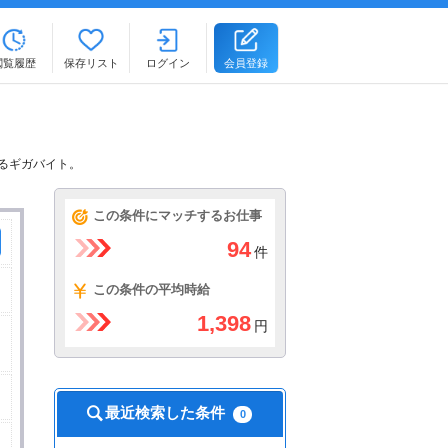
閲覧履歴
保存リスト
ログイン
会員登録
きるギガバイト。
この条件にマッチするお仕事
94
件
この条件の平均時給
1,398
円
最近検索した条件
0