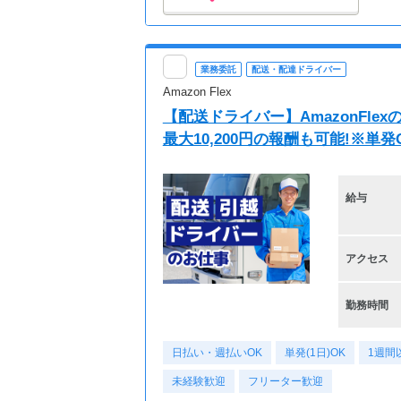
業務委託
配送・配達ドライバー
Amazon Flex
【配送ドライバー】AmazonFl
最大10,200円の報酬も可能!※単
給与
アクセス
勤務時間
日払い・週払いOK
単発(1日)OK
1週間
未経験歓迎
フリーター歓迎