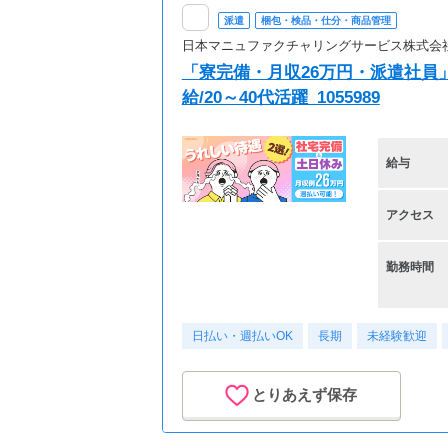
派遣
梱包・検品・仕分・商品管理
日本マニュファクチャリングサービス株式会
「寮完備・月収26万円・派遣社員
給/20～40代活躍_1055989
給与
アクセス
勤務時間
日払い・週払いOK
長期
未経験歓迎
とりあえず保存