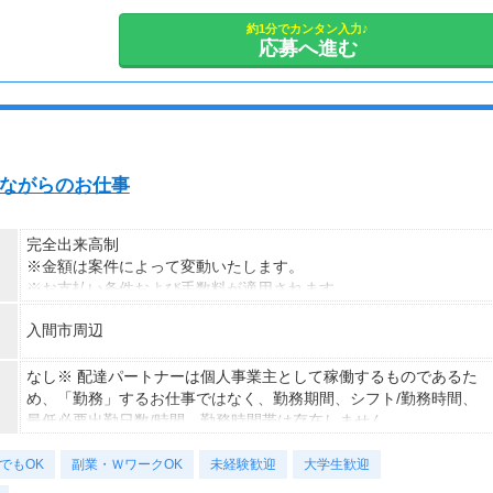
を委託します（業務委託）。
約1分でカンタン入力♪
応募へ進む
動しながらのお仕事
完全出来高制
※金額は案件によって変動いたします。
※お支払い条件および手数料が適用されます
入間市周辺
なし※ 配達パートナーは個人事業主として稼働するものであるた
め、「勤務」するお仕事ではなく、勤務期間、シフト/勤務時間、
最低必要出勤日数/時間、勤務時間帯は存在しません。
でもOK
副業・ＷワークOK
未経験歓迎
大学生歓迎