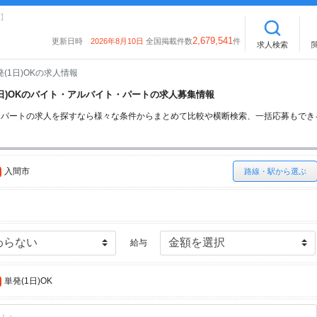
】
2,679,541
更新日時
2026年8月10日
全国掲載件数
件
求人検索
発(1日)OKの求人情報
(1日)OKのバイト・アルバイト・パートの求人募集情報
イト・パートの求人を探すなら様々な条件からまとめて比較や横断検索、一括応募もで
入間市
路線・駅から選ぶ
給与
単発(1日)OK