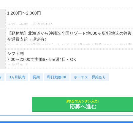
1,200円〜2,000円
★寮・食事・交通費支給
住み込みのお仕事のため、以下の補助があります。
【勤務地】北海道から沖縄迄全国リゾート地800ヶ所/現地迄の往復
・寮費・光熱費無料（個室あり）
交通費支給（規定有）
・食事無料
※こちらのお仕事はリゾートバイトを紹介する募集となっており実
・Wi-Fiあり
際に募集がある勤務地と異なる場合がございます。
シフト制
・往復交通費支給（上限あり）
カウンセリングでご希望条件をお伺いし、全国からお仕事をご案内
7:00～22:00で実働6～8h/週4日～OK
※勤務地による
いたします。※ご自宅からの通勤も可
＊休憩あり
＊週4日から勤務OK
生活費がかからないので、働いた分のほとんどを貯金にまわすこと
★お仕事開始までの流れ★
内
3ヵ月以内
長期
即日勤務OK
ボーナス・昇給あり
ができます！
応募→初回カウンセリング（電話15分）→希望のお仕事へ応募
▼期間
（面接なし）→お仕事開始
1ヶ月〜
▼月収例
★スタートのタイミングは「すぐ」じゃなくてもOK
25万5,300円
★沖縄については、最低3ヶ月の期間が必要です
約1分でカンタン入力♪
＝(時給1,200円×8h＋残業1h)×23日
応募へ進む
短期から長期まで、ご希望の期間で勤務できます！
▼貯金の目安
ご希望のお日にちからお仕事開始OK！
＜リゾートバイト＞
住まい ：無料
休日：月に6～8日（勤務地による）
水道光熱費：無料