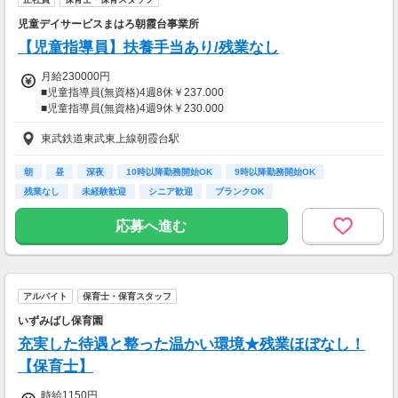
一部支給
児童デイサービスまはろ朝霞台事業所
【児童指導員】扶養手当あり/残業なし
月給230000円
■児童指導員(無資格)4週8休￥237.000
■児童指導員(無資格)4週9休￥230.000
東武鉄道東武東上線朝霞台駅
【4週8休】
保育士・介護福祉士￥254.000
看護師・公認心理士・社会福祉士￥266.000
朝
昼
深夜
10時以降勤務開始OK
9時以降勤務開始OK
PT・OT・ST￥287.000
残業なし
未経験歓迎
シニア歓迎
ブランクOK
【4週9休】
応募へ進む
保育士・介護福祉士￥247.000
看護師・公認心理士・社会福祉士￥259.000
PT・OT・ST￥280.000
アルバイト
保育士・保育スタッフ
【交通費】
一部支給
いずみばし保育園
充実した待遇と整った温かい環境★残業ほぼなし！
【保育士】
時給1150円