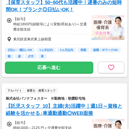
【保育スタッフ】50~60代も活躍中！遅番のみの短時
間OK！ブランク◎日払いOK！
【給与】
時給1800円(経験等により変動/昇給あり)＋交通
費全額支給
＜月収例＞
東武鉄道東武東上線朝霞
◆週5日、1日5h
時給1800円×5h×21日＝18万9000円
日払い・週払いOK
1ヵ月以内
3ヵ月以内
長期
副業・ＷワークOK
◆週3日、1日3h
朝
昼
夕方
夜
時給1800円×3h×12日＝6万4800円
- - - - - -
応募へ進む
▼取り扱い施設例
小規模保育所／認可保育園／認定保育園／非認
可保育園
学童保育／幼稚園など幅広く対応しています。
アルバイト
保育士・保育スタッフ
ご希望があれば教えてください！
株式会社パソナフォスター ※勤務地：朝霞駐屯地
【給与支払】
【託児スタッフ_10】主婦(夫)活躍中｜週1日～資格と
日払い
＼給与速払いサービスを導入★!!／
経験を活かせる♪車通勤通勤◎WEB面接
飲み会・結婚式のご祝儀・旅行 etc.
【給与】
急な出費なども"日払い"対応で安心♪
時給1600～2125 円＋交通費全額支給