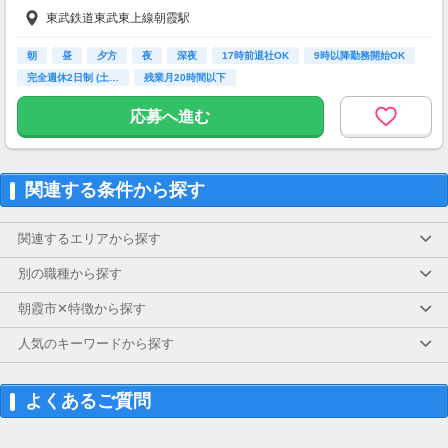
※上記月給は経歴換算・一律手当含む
東武鉄道東武東上線朝霞駅
■住宅手当
■賞与：年2回
朝
昼
夕方
夜
深夜
17時前退社OK
9時以降勤務開始OK
■昇給あり
完全週休2日制 (土…
残業月20時間以下
【交通費】
応募へ進む
一部支給
関連する条件から探す
関連するエリアから探す
別の職種から探す
朝霞市✕特徴から探す
人気のキーワードから探す
よくあるご質問