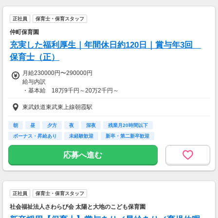
【交通費】
正社員
保育士・保育スタッフ
全額支給
仲町保育園
充実した福利厚生｜年間休日約120日｜賞与年3回
保育士（正）
月給230000円〜290000円
給与内訳
・基本給 18万9千円～20万2千円～
・調整手当 3万7千円～7万8千円
東武鉄道東武東上線朝霞駅
・固定残業代 1万円（4時間分）
※固定残業代は、時間外労働の有無にかかわらず支給。
4時間をを超える時間外労働は追加で支給します
朝
昼
夕方
夜
深夜
残業月20時間以下
※別途、経験手当・管理職手当・リーダー手当あり
ボーナス・昇給あり
未経験歓迎
新卒・第二新卒歓迎
※四年制大学卒：24万円～29万円
応募へ進む
※経験3年未満の場合は月給22万円～25万円
★2027年4月、保育士正社員の月給アップが決定！
月給24万円～30万円（四大卒月給25万円～30万円）★
正社員
保育士・保育スタッフ
【交通費】
社会福祉法人さわらび会 太陽と大地のこども保育園
一部支給