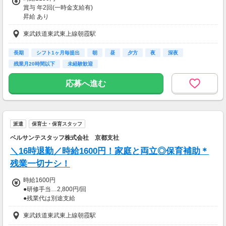
賞与 年2回(一時金支給有)
昇給 あり
東武鉄道東武東上線朝霞駅
【交通費】
一部支給
長期
シフト1ヶ月毎提出
朝
昼
夕方
夜
深夜
残業月20時間以下
未経験歓迎
応募へ進む
派遣
保育士・保育スタッフ
ベルサンテスタッフ株式会社 京都支社
＼16時退勤／時給1600円！家庭と両立◎保育補助＊
残業一切ナシ！
時給1600円
●研修手当…2,800円/回
●残業代は別途支給
（残業は基本ありません）
東武鉄道東武東上線朝霞駅
【交通費】