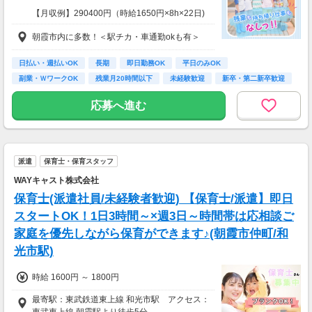
【月収例】290400円（時給1650円×8h×22日)
朝霞市内に多数！＜駅チカ・車通勤okも有＞
7：00～19：00で1日4ｈ～、週3～5日(週20h
以上)
★シフト例：9-18時、7-11時、8-12時、9-16時
日払い・週払いOK
長期
即日勤務OK
平日のみOK
など
副業・ＷワークOK
残業月20時間以下
未経験歓迎
新卒・第二新卒歓迎
★平日のみ/午前/夕方/扶養内/パート/フル/短時
フリーター歓迎
間など相談OK！
応募へ進む
★短期2ヶ月～長期歓迎！
派遣
保育士・保育スタッフ
WAYキャスト株式会社
保育士(派遣社員/未経験者歓迎) 【保育士/派遣】即日
スタートOK！1日3時間～×週3日～時間帯は応相談ご
家庭を優先しながら保育ができます♪(朝霞市仲町/和
光市駅)
時給 1600円 ～ 1800円
最寄駅：東武鉄道東上線 和光市駅 アクセス：
東武東上線 朝霞駅より徒歩5分