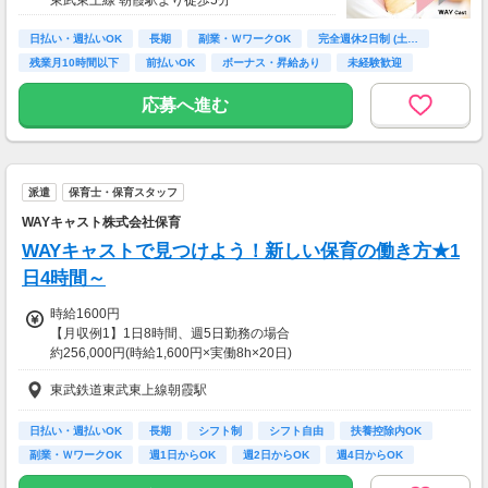
日払い・週払いOK
長期
副業・ＷワークOK
完全週休2日制 (土…
残業月10時間以下
前払いOK
ボーナス・昇給あり
未経験歓迎
主婦(夫)歓迎
応募へ進む
派遣
保育士・保育スタッフ
WAYキャスト株式会社保育
WAYキャストで見つけよう！新しい保育の働き方★1
日4時間～
時給1600円
【月収例1】1日8時間、週5日勤務の場合
約256,000円(時給1,600円×実働8h×20日)
※月収例は一例であり保証するものではありません。
東武鉄道東武東上線朝霞駅
【月収例2】1日4時間、週3日勤務の場合
約76,800円(時給1,600円×実働4h×12日)
日払い・週払いOK
長期
シフト制
シフト自由
扶養控除内OK
※月収例は一例であり保証するものではありません。
副業・ＷワークOK
週1日からOK
週2日からOK
週4日からOK