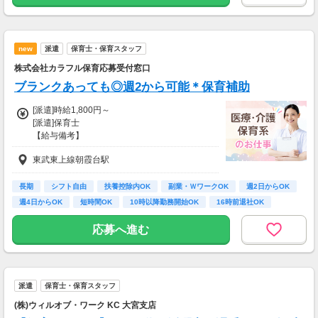
一部支給
new
派遣
保育士・保育スタッフ
株式会社カラフル保育応募受付窓口
ブランクあっても◎週2から可能＊保育補助
[派遣]時給1,800円～
[派遣]保育士
【給与備考】
※残業代は別途全額支給
東武東上線朝霞台駅
【交通費備考】
※交通費全額支給（派遣先による）
長期
シフト自由
扶養控除内OK
副業・ＷワークOK
週2日からOK
※車通勤OK/勤務先による
週4日からOK
短時間OK
10時以降勤務開始OK
16時前退社OK
※駐車場をご希望の方はご相談ください
応募へ進む
派遣
保育士・保育スタッフ
(株)ウィルオブ・ワーク KC 大宮支店