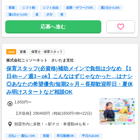
【交通費】
全額支給
長期
シフト制
シフト自由
副業・ＷワークOK
週2日からOK
週4日からOK
昼
夕方
夜
応募へ進む
new
派遣
保育士・保育スタッフ
株式会社ニッソーネット さいたま支社
保育スタッフ(必資格)補助メインで負担は少なめ 【1
日4h～／週3～ok】こんなはずじゃなかった…はナシ
◎あなたの希望優先/短期2ヶ月～長期歓迎即日・夏休
み明けスタートなど相談OK
1,650円〜
【月収例】290400円（時給1650円×8h×22日)
朝霞市内に多数！＜駅チカ・車通勤okも有＞
7：00～19：00で1日4ｈ～、週3～5日(週20h
以上)
★シフト例：9-18時、7-11時、8-12時、9-16時
日払い・週払いOK
長期
即日勤務OK
平日のみOK