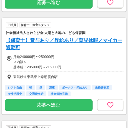
【給与備考】
応募へ進む
◆日払い・週払いOK！
※シフト・勤務時間・業務内容により時給の変動あり
【交通費】
正社員
保育士・保育スタッフ
全額支給
社会福祉法人さわらび会 太陽と大地のこども保育園
【保育士】賞与あり／昇給あり／育児休暇／マイカー
通勤可
月給240000円〜250000円
＜内訳＞
基本給：205000円～215000円
処遇改善手当：35000円
東武鉄道東武東上線朝霞台駅
■経験により応相談
■昇給あり
シフト自由
朝
昼
深夜
ボーナス・昇給あり
未経験歓迎
■賞与年2回
女性活躍中
交通費支給
社会保険完備
単身者家賃補助手当
提携物件：30000円
応募へ進む
他物件事業所より2km未満：20000円
他物件事業所より2km以上：5000円
【交通費】
正社員
保育士・保育スタッフ