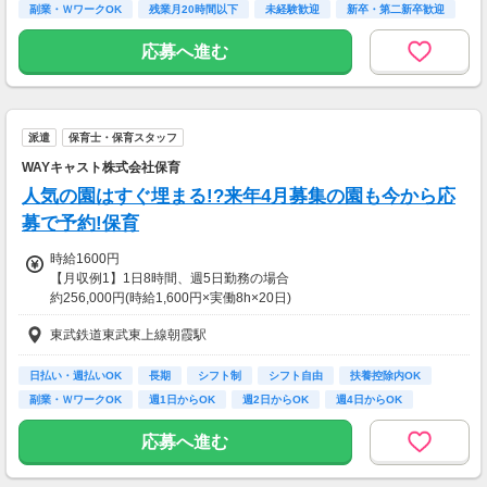
など
副業・ＷワークOK
残業月20時間以下
未経験歓迎
新卒・第二新卒歓迎
★平日のみ/午前/夕方/扶養内/パート/フル/短時
フリーター歓迎
間など相談OK！
応募へ進む
★短期2ヶ月～長期歓迎！
派遣
保育士・保育スタッフ
WAYキャスト株式会社保育
人気の園はすぐ埋まる!?来年4月募集の園も今から応
募で予約!保育
時給1600円
【月収例1】1日8時間、週5日勤務の場合
約256,000円(時給1,600円×実働8h×20日)
※月収例は一例であり保証するものではありません。
東武鉄道東武東上線朝霞駅
【月収例2】1日4時間、週3日勤務の場合
約76,800円(時給1,600円×実働4h×12日)
日払い・週払いOK
長期
シフト制
シフト自由
扶養控除内OK
※月収例は一例であり保証するものではありません。
副業・ＷワークOK
週1日からOK
週2日からOK
週4日からOK
【給与備考】
応募へ進む
◆日払い・週払いOK！
※シフト・勤務時間・業務内容により時給の変動あり