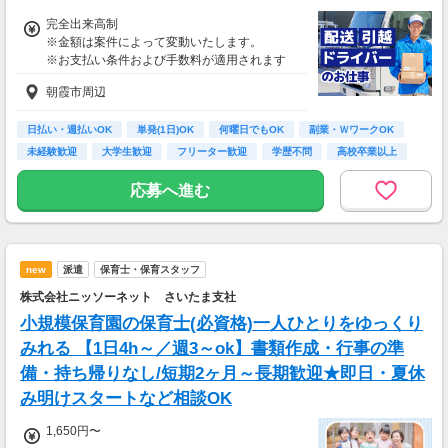
完全出来高制
※金額は案件によって変動いたします。
※お支払い条件および手数料が適用されます
朝霞市周辺
日払い・週払いOK
単発(1日)OK
何曜日でもOK
副業・ＷワークOK
未経験歓迎
大学生歓迎
フリーター歓迎
学歴不問
高校卒業以上
応募へ進む
new
派遣
保育士・保育スタッフ
株式会社ニッソーネット さいたま支社
小規模保育園の保育士(必資格)一人ひとりをゆっくり
みれる 【1日4h～／週3～ok】書類作成・行事の準
備・持ち帰りなし/短期2ヶ月～長期歓迎★即日・夏休
み明けスタートなど相談OK
1,650円〜