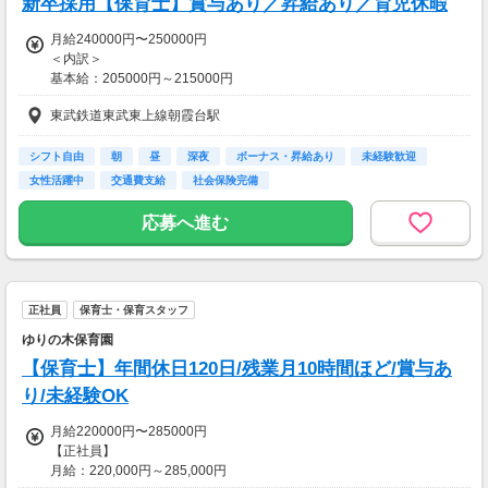
新卒採用【保育士】賞与あり／昇給あり／育児休暇
月給240000円〜250000円
＜内訳＞
基本給：205000円～215000円
処遇改善手当：35000円
東武鉄道東武東上線朝霞台駅
■経験により応相談
■昇給あり
シフト自由
朝
昼
深夜
ボーナス・昇給あり
未経験歓迎
■賞与年2回
女性活躍中
交通費支給
社会保険完備
単身者家賃補助手当
提携物件：30000円
応募へ進む
他物件事業所より2km未満：20000円
他物件事業所より2km以上：5000円
【交通費】
正社員
保育士・保育スタッフ
一部支給
ゆりの木保育園
【保育士】年間休日120日/残業月10時間ほど/賞与あ
り/未経験OK
月給220000円〜285000円
【正社員】
月給：220,000円～285,000円