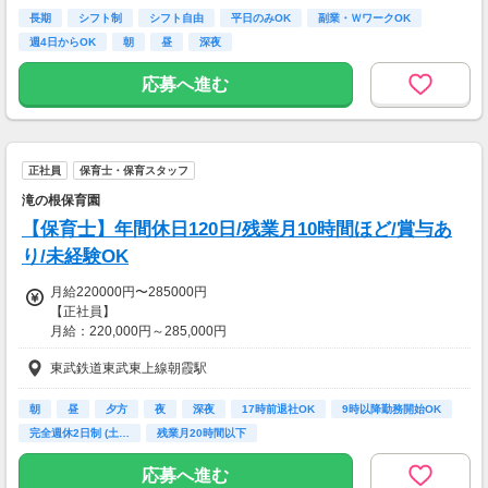
全額支給
長期
シフト制
シフト自由
平日のみOK
副業・ＷワークOK
週4日からOK
朝
昼
深夜
応募へ進む
正社員
保育士・保育スタッフ
滝の根保育園
【保育士】年間休日120日/残業月10時間ほど/賞与あ
り/未経験OK
月給220000円〜285000円
【正社員】
月給：220,000円～285,000円
※上記月給は経歴換算・一律手当含む
東武鉄道東武東上線朝霞駅
■住宅手当
■賞与：年2回
朝
昼
夕方
夜
深夜
17時前退社OK
9時以降勤務開始OK
■昇給あり
完全週休2日制 (土…
残業月20時間以下
【交通費】
応募へ進む