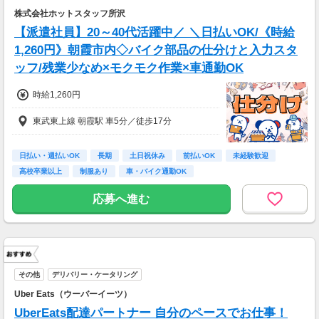
株式会社ホットスタッフ所沢
【派遣社員】20～40代活躍中／ ＼日払いOK/《時給
1,260円》朝霞市内◇バイク部品の仕分けと入力スタ
ッフ/残業少なめ×モクモク作業×車通勤OK
時給1,260円
東武東上線 朝霞駅 車5分／徒歩17分
日払い・週払いOK
長期
土日祝休み
前払いOK
未経験歓迎
高校卒業以上
制服あり
車・バイク通勤OK
応募へ進む
その他
デリバリー・ケータリング
Uber Eats（ウーバーイーツ）
UberEats配達パートナー 自分のペースでお仕事！