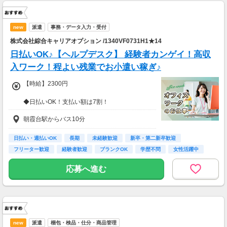
new
派遣
事務・データ入力・受付
株式会社綜合キャリアオプション /1340VF0731H1★14
日払いOK♪【ヘルプデスク】 経験者カンゲイ！高収
入ワーク！程よい残業でお小遣い稼ぎ♪
【時給】2300円
◆日払いOK！支払い額は7割！
※規定・支払い条件有
朝霞台駅からバス10分
日払い・週払いOK
長期
未経験歓迎
新卒・第二新卒歓迎
フリーター歓迎
経験者歓迎
ブランクOK
学歴不問
女性活躍中
応募へ進む
new
派遣
梱包・検品・仕分・商品管理