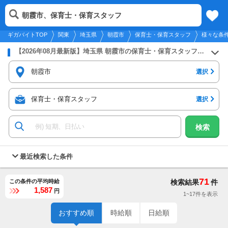
2026年8月9日
更新
tog
朝霞市、保育士・保育スタッフ
関東
履歴
保存
メニュー
nav
ギガバイトTOP
関東
埼玉県
朝霞市
保育士・保育スタッフ
様々な条
【2026年08月最新版】埼玉県 朝霞市の保育士・保育スタッフのバイト・アルバイト・パートの求人募集情報
朝霞市
選択
保育士・保育スタッフ
選択
検索
最近検索した条件
71
この条件の平均時給
検索結果
件
1,587
円
1~17件を表示
おすすめ順
時給順
日給順