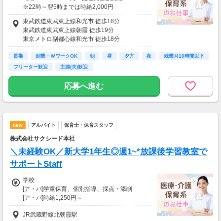
※22時～翌5時までは時給2,000円
＊ご利用規定＊
※当日の託児室リーダー担当者は1,700円～2,1
・日収5000円以上
東武鉄道東武東上線和光市 徒歩18分
25円（夜間）
・支給額の上限あり
東武鉄道東武東上線朝霞 徒歩19分
リーダー業務：業務報告書作成など
・利用手数料あり
東京メトロ副都心線和光市 徒歩18分
※通常は翌月20日に給与支給
東京メトロ有楽町線和光市 徒歩18分
＜給与保障＞
長期
東武鉄道東武東上線朝霞台 車14分
副業・ＷワークOK
朝
昼
夕方
夜
残業月10時間以下
就業先都合でのキャンセルが発生した場合
＜支給日＞
フリーター歓迎
主婦(夫)歓迎
2日前20:00 50％
16時までのお申込み⇒翌営業日の銀行振込
前日20:00以降 100％
16時以降のお申込み⇒翌々営業日の銀行振込
応募へ進む
【給与支払】
【交通費】
月1回
別途全額支給
【交通費】
new
アルバイト
保育士・保育スタッフ
別途一部支給
株式会社サクシード本社
※月上限3万円まで／ガソリン代：23円/㎞
※マイカー通勤OK
＼未経験OK／新大学1年生◎週1~*放課後学習教室で
サポートStaff
学校
[ア・パ]学童保育、個別指導、採点・添削
[ア・パ]時給1,250円～
■研修制度
JR武蔵野線北朝霞駅