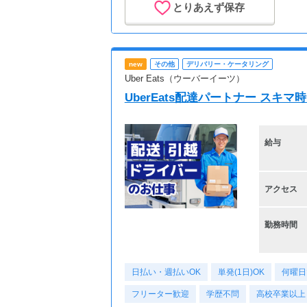
出勤スケジュール相談
とりあえず保存
■直行直帰OK！
※ご利用者様に合わせた
勤務時間となりますの
new
その他
デリバリー・ケータリング
訪問先によって前後し
Uber Eats（ウーバーイーツ）
勤務地は多数あり！
UberEats配達パートナー スキ
■勤務日数、時間などは
お気軽にご相談くださ
給与
※ご応募のタイミングに
ご希望に沿ったお仕事
即日ご案内できない可
アクセス
ございますのでご了承
勤務時間
日払い・週払いOK
単発(1日)OK
何曜日
フリーター歓迎
学歴不問
高校卒業以上