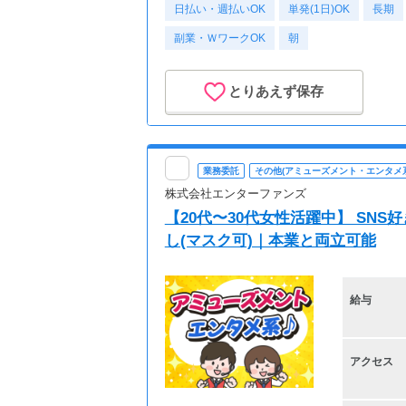
日払い・週払いOK
単発(1日)OK
長期
副業・ＷワークOK
朝
とりあえず保存
業務委託
その他(アミューズメント・エンタメ系
株式会社エンターファンズ
【20代〜30代女性活躍中】 SN
し(マスク可)｜本業と両立可能
給与
アクセス