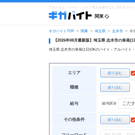
アルバイト・パート・バイト求人を探すなら【ギガバイト
関東
ギガバイトTOP
関東
埼玉県
志木市
単
【2026年08月最新版】埼玉県 志木市の単発
埼玉県 志木市の単発(1日)OKのバイト・アルバ
エリア
絞り込む
職種
絞り込む
給与区分
給与
その他条件
絞り込む