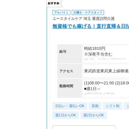
アルバイト
介護士・ケアスタッフ
ユースタイルケア 埼玉 重度訪問介護
無資格でも稼げる！直行直帰＆日払
時給1810円
給与
※深夜手当含む
■5:00～8:00も同時給
■同行研修中（2～4回）は
東武鉄道東武東上線柳瀬
アクセス
★日払いも可能！
(1)08:00〜21:00 (2)18:
勤務時間
振込手数料は会社負担！
■週1日～
前払い制度として、いつ
■曜日固定の勤務
利用手数料は驚きの”無料
※曜日の変更は相談OK
日払い・週払いOK
■1勤務1件のみ訪問◎
長期
シフト制
【交通費】
■平日のみ・土日祝のみ
週1日からOK
週2日からOK
一部支給
■扶養内OK
■Wワーク/副業中の方で