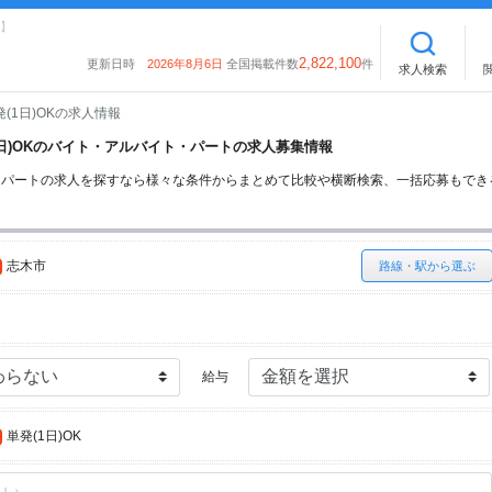
】
2,822,100
更新日時
2026年8月6日
全国掲載件数
件
求人検索
発(1日)OKの求人情報
(1日)OKのバイト・アルバイト・パートの求人募集情報
イト・パートの求人を探すなら様々な条件からまとめて比較や横断検索、一括応募もで
志木市
路線・駅から選ぶ
給与
単発(1日)OK