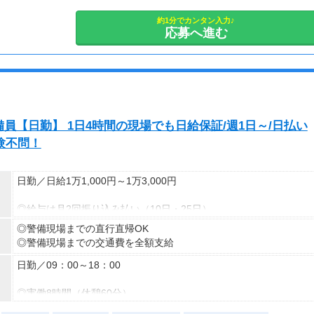
約1分でカンタン入力♪
応募へ進む
員【日勤】 1日4時間の現場でも日給保証/週1日～/日払い
験不問！
日勤／日給1万1,000円～1万3,000円
◎給与は月2回振り込み払い（10日・25日）
◎日払い制度の利用も可能（規定あり）
◎警備現場までの直行直帰OK
◎有資格者は日給+2,000円（一般路線は+1,000円）
◎警備現場までの交通費を全額支給
◎資格取得費用は当社全額負担
日勤／09：00～18：00
※65歳以上の方は下記給与になります
65～69歳：日勤／日給1万800円
◎実働8時間（休憩60分）
70～79歳：日勤／日給1万500円
◎週1日～OK