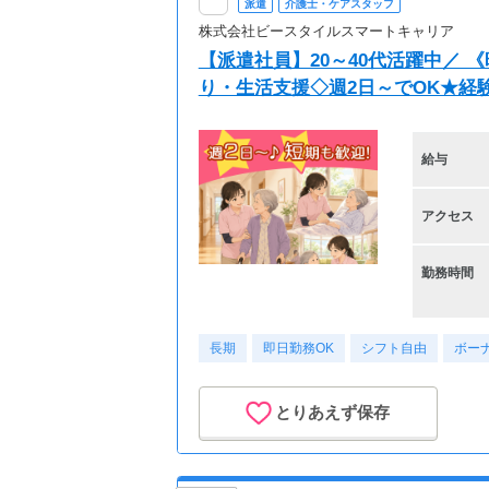
派遣
介護士・ケアスタッフ
株式会社ビースタイルスマートキャリア
【派遣社員】20～40代活躍中／ 
り・生活支援◇週2日～でOK★経
給与
アクセス
勤務時間
長期
即日勤務OK
シフト自由
ボー
とりあえず保存