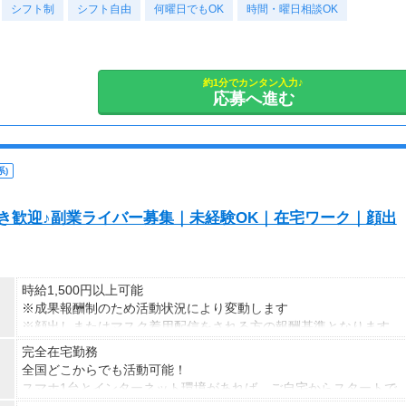
シフト制
◎週5日のレギュラーワークOK
シフト自由
何曜日でもOK
時間・曜日相談OK
◎平日のみ・土日のみOK
※日勤で週1日勤務は長期勤務（3ヶ月以上）の方に限ります
＜早上がりでも日給全額保障＞
約1分でカンタン入力♪
応募へ進む
基本は1日8時間のお仕事ですが、
現場によっては9:00～11:00で終了した例もあります。
（※毎回このような短時間勤務とは限りません）
終了時間に関わらず日給は全額支給！
)
スキマ時間に効率よく稼げるチャンスも◎
＜日勤の1日の流れ一例＞
S好き歓迎♪副業ライバー募集｜未経験OK｜在宅ワーク｜顔出
08：50 自宅から現場に到着
09：00 担当エリアで歩行者や車の誘導
10：00 15分休憩
10：15 お仕事再開
時給1,500円以上可能
12：00 お昼休憩（1時間）
※成果報酬制のため活動状況により変動します
13：00 お仕事再開
※顔出しまたはマスク着用配信をされる方の報酬基準となります
15：00 15分休憩
【収入例】
完全在宅勤務
15：15 お仕事再開
■事務職Aさん（週3日・月50時間程度）
全国どこからでも活動可能！
17：00 今日は早上がりで終了！お疲れ様です！
月収8万円～15万円
スマホ1台とインターネット環境があれば、ご自宅からスタートで
■営業職Bさん（週4日・月80時間程度）