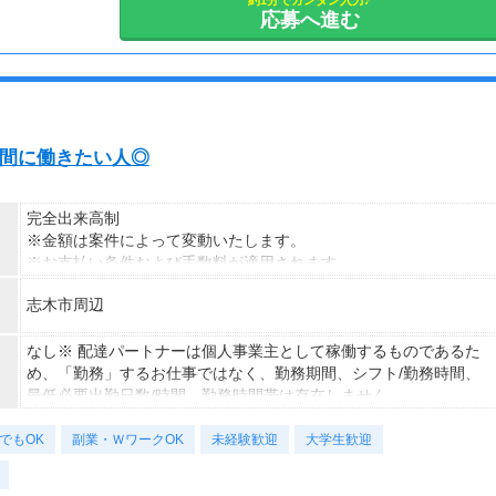
できます◎
約1分でカンタン入力♪
応募へ進む
で
ます
マ時間に働きたい人◎
い！
完全出来高制
※金額は案件によって変動いたします。
より、
※お支払い条件および手数料が適用されます
が
能性も
志木市周辺
ください。
なし※ 配達パートナーは個人事業主として稼働するものであるた
め、「勤務」するお仕事ではなく、勤務期間、シフト/勤務時間、
最低必要出勤日数/時間、勤務時間帯は存在しません。
でもOK
副業・ＷワークOK
未経験歓迎
大学生歓迎