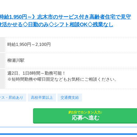
《時給1,950円～》志木市のサービス付き高齢者住宅で見守
験活かせる◇日勤のみ◇シフト相談OK◇残業なし
時給1,950円～2,100円
柳瀬川駅
週2日、1日8時間～勤務可能！
※短時間勤務や曜日固定などもお気軽にご相談ください。
【勤務時間例】
ナス・昇給あり
7:00～16:00（休憩1h）
高校卒業以上
交通費支給
9:00～18:00（休憩1h）
10:00～19:00（休憩1h）など
約1分でカンタン入力♪
応募へ進む