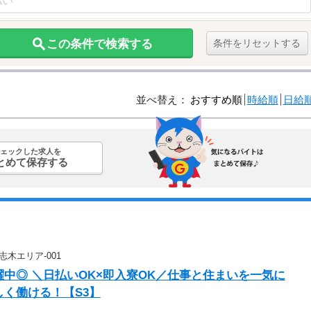
この条件で検索する
条件をリセットする
並べ替え：
おすすめ順
時給順
日給
ェックした求人を
とめて保存する
木エリア-001
中◎ ＼日払いOK×即入寮OK／仕事と住まいを一気に
しく働ける！【S3】