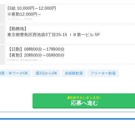
日給 10,000円～12,000円
※夜勤12,000円～
※日払い可能
【勤務地】
東京都豊島区西池袋3丁目25-15 ＩＢ第一ビル 5F
＊アクセス
【日勤】08時00分～17時00分
JR各線「池袋」駅から徒歩5分
【夜勤】20時00分～05時00分
時間外労働時間なし
副業・ＷワークOK
週3日～勤務OK！
週3日からOK
未経験歓迎
フリーター歓迎
約1分でカンタン入力♪
応募へ進む