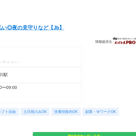
い◎夜の見守りなど【Jb】
情報提供元
◎（手当含む）
時給1,430円
川駅
00〜09:00
でも・何度でも申請可能です！
”！
シフト自由
土日祝のみOK
扶養控除内OK
副業・ＷワークOK
などもOK
もOK！