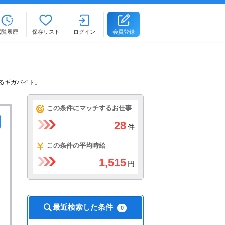
閲覧履歴
保存リスト
ログイン
会員登録
きるギガバイト。
この条件にマッチするお仕事
28
件
この条件の平均時給
1,515
円
最近検索した条件
0