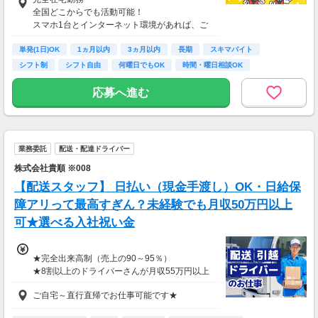
【収入例】
全国どこからでも活動可能！
■事務職Aさん（週3日・月50時間程度）
スマホ1台とインターネット環境があれば、ご
月収8万円～15万円
自宅からスタートできます。
■営業職Bさん（週4日・月80時間程度）
単発(1日)OK
通勤時間ゼロだから、本業やプライベートとの
1ヵ月以内
3ヵ月以内
長期
スキマバイト
月収15万円～25万円
両立もラクラク♪
シフト制
シフト自由
何曜日でもOK
時間・曜日相談OK
■主婦Cさん（月100時間程度）
月収20万円以上
応募へ進む
現在活躍中のライバーの多くは会社員や主婦の
方。
本業や家庭と両立しながら副業として活動され
ています。
業務委託
配送・配達ドライバー
株式会社貴順 ※008
【配送スタッフ】 日払い（現金手渡し）OK・日給保
障アリって最高すぎん？未経験でも月収50万円以上
可★選べる入社祝い金
★完全出来高制（売上の90～95％）
★8割以上のドライバーさんが月収55万円以上
★支度金5～25万円補助あり（規定有）
ご自宅～直行直帰でお仕事可能です★
★選べる入社祝い金アリ
⇒「初回稼働1か月後に3万円」or「1年後に10