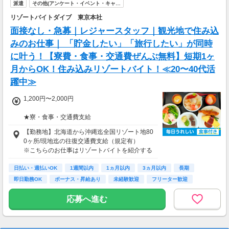
派遣
その他(アンケート・イベント・キャ…
リゾートバイトダイブ 東京本社
面接なし・急募｜レジャースタッフ｜観光地で住み込
みのお仕事｜ 「貯金したい」「旅行したい」が同時
に叶う！【寮費・食事・交通費ぜんぶ無料】短期1ヶ
月からOK！住み込みリゾートバイト！≪20〜40代活
躍中≫
1,200円〜2,000円
★寮・食事・交通費支給
住み込みのお仕事のため、以下の補助がありま
【勤務地】北海道から沖縄迄全国リゾート地80
す。
0ヶ所/現地迄の往復交通費支給（規定有）
・寮費・光熱費無料（個室あり）
※こちらのお仕事はリゾートバイトを紹介する
・食事無料
募集となっており実際に募集がある勤務地と異
・Wi-Fiあり
日払い・週払いOK
なる場合がございます。
1週間以内
1ヵ月以内
3ヵ月以内
長期
・往復交通費支給（上限あり）
カウンセリングでご希望条件をお伺いし、全国
即日勤務OK
ボーナス・昇給あり
未経験歓迎
フリーター歓迎
※勤務地による
からお仕事をご案内いたします。※ご自宅から
の通勤も可
応募へ進む
生活費がかからないので、働いた分のほとんど
を貯金にまわすことができます！
★お仕事開始までの流れ★
応募→初回カウンセリング（電話15分）→希望
▼月収例