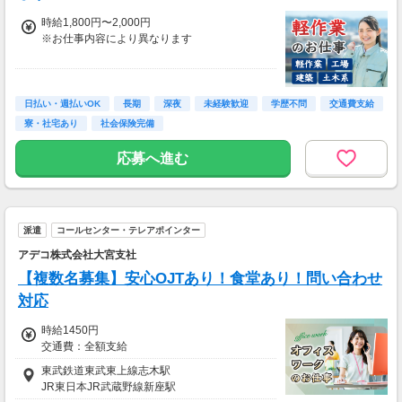
時給1,800円〜2,000円
※お仕事内容により異なります
＼最大時給2,000円も可能！／
＜各種手当＞
日払い・週払いOK
長期
深夜
未経験歓迎
学歴不問
交通費支給
・深夜手当：時給2,000円〜
寮・社宅あり
社会保険完備
・残業手当：時給2,000円〜
・休日出勤手当：時給2,160円〜
応募へ進む
＜月収例＞
月収34万円以上可能
（時給1,850円×1日8時間×月21日勤務＋各種手
派遣
コールセンター・テレアポインター
当）
アデコ株式会社大宮支社
【複数名募集】安心OJTあり！食堂あり！問い合わせ
対応
時給1450円
交通費：全額支給
東武鉄道東武東上線志木駅
JR東日本JR武蔵野線新座駅