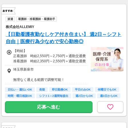
派遣
看護師・准看護師・看護助手
株式会社ALLEMIY
【日勤看護夜勤なしケア付き住まい】 週2日～シフト
自由｜医療行為少なめで安心勤務◎
【時給】
正看護師 時給2,550円～2,750円＋通勤交通費
准看護師 時給2,350円～2,550円＋通勤交通費
埼玉県新座市
※経験資格によって変動有
※急な出費も安心！日払いOK
無理なく通える範囲で調整可能！
※受動喫煙対策有（屋内禁煙）
【月給例】
日払い・週払いOK
長期
即日勤務OK
平日のみOK
何曜日でもOK
月収例：時給2750円、1日8h、22日勤務=48万
【アクセス】
時間・曜日相談OK
シフト1～2週間毎提出
週2日からOK
週3日からOK
4,000円
ライフスタイルに合わせて通勤方法を選べる＊
マイカー・バイク・自転車での通勤も可能◎
応募へ進む
※規定有、ご希望の際はご相談ください！