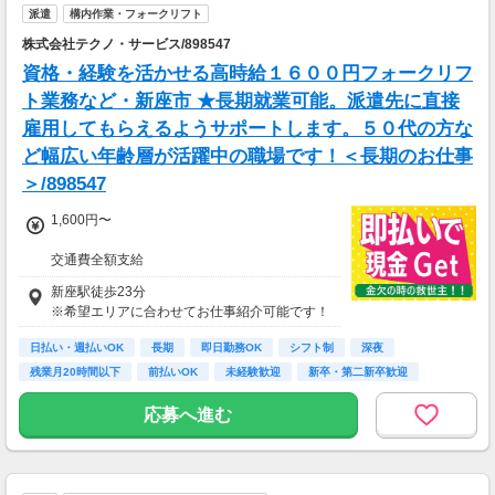
派遣
構内作業・フォークリフト
株式会社テクノ・サービス/898547
資格・経験を活かせる高時給１６００円フォークリフ
ト業務など・新座市 ★長期就業可能。派遣先に直接
雇用してもらえるようサポートします。５０代の方な
ど幅広い年齢層が活躍中の職場です！＜長期のお仕事
＞/898547
1,600円〜
交通費全額支給
即払い制度有
新座駅徒歩23分
※希望エリアに合わせてお仕事紹介可能です！
日払い・週払いOK
長期
即日勤務OK
シフト制
深夜
残業月20時間以下
前払いOK
未経験歓迎
新卒・第二新卒歓迎
応募へ進む