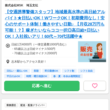
託）。
株式会社MSK 埼玉支社
【交通誘導警備スタッフ】地域最高水準の高日給アル
バイト★日払いOK！WワークOK！初期費用なし！安
心のサポート体制！働きやすい日勤♪ 【月収28万円も
可能！？】稼ぎたいならココ一択◎高日給×日払い
OK！入社祝いアリ！60代～70代活躍中★
日給1万4000円（一律交通費1000円含む）
・65歳以上は日給マイナス500円
・70歳以上は日給マイナス2000円
志木駅からアクセス良好！
＜交通誘導2級以上の資格をお持ちの方＞
日給1万4,000円（交通費一律1,000円を含む）
・65歳以上は日給マイナス500円
日払い・週払いOK
長期
即日勤務OK
シフト制
シフト自由
・70歳以上は日給マイナス1000円
平日のみOK
時間・曜日相談OK
春・夏・冬休み期間限定
※検定資格者として従事した場合、
副業・ＷワークOK
1勤務につき1000円支給します
応募へ進む
■65歳～69歳迄では他の年代と同じ現場でも
安全面・体力面の考慮により比較的低負荷の業
務、
業務委託
配送・配達ドライバー
70歳以降では低負荷業務や季節により