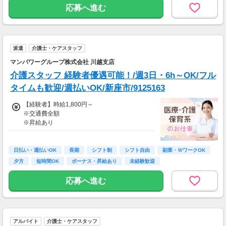
応募へ進む
派遣
介護士・ケアスタッフ
マンパワーグループ株式会社 川越支店
介護スタッフ 経験者優遇可能！/週3日・6h～OK/フル
タイムも歓迎/週払いOK/新座市/9125163
【経験者】時給1,800円～
※交通費全額
※昇給あり
≪収入例≫
◎日勤／経験者の場合
日払い・週払いOK
長期
シフト制
シフト自由
副業・ＷワークOK
・日収(1,800*8)円（時給1,800円×8h）
夕方
短時間OK
ボーナス・昇給あり
未経験歓迎
・月収316,800円（日収(1,800*8)円×月22回勤
務）
応募へ進む
※実働8時間以上からは更に時給25％UP
※スキルによって更にスタート時給がUPするこ
とも！
アルバイト
介護士・ケアスタッフ
※資格手当あり（時給50円～UP/資格の種類に