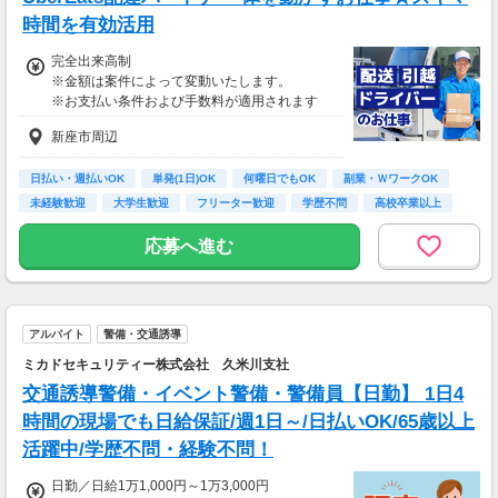
時間を有効活用
完全出来高制
※金額は案件によって変動いたします。
※お支払い条件および手数料が適用されます
新座市周辺
日払い・週払いOK
単発(1日)OK
何曜日でもOK
副業・ＷワークOK
未経験歓迎
大学生歓迎
フリーター歓迎
学歴不問
高校卒業以上
応募へ進む
アルバイト
警備・交通誘導
ミカドセキュリティー株式会社 久米川支社
交通誘導警備・イベント警備・警備員【日勤】 1日4
時間の現場でも日給保証/週1日～/日払いOK/65歳以上
活躍中/学歴不問・経験不問！
日勤／日給1万1,000円～1万3,000円