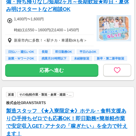
備・持ち帰りなし/短期2ヶ月～長期歓迎★即日・夏休
み明けスタートなど相談OK
1,400円〜1,600円
時給(1)1550～1600円(2)1400～1450円
(1)週40ｈ以上
新座市内に多数！＜駅チカ・車通勤okも有＞
(2)週40ｈ未満
【月収例】
281600円（時給1600円×8h×22日)
日払い・週払いOK
長期
即日勤務OK
平日のみOK
副業・ＷワークOK
残業月20時間以下
未経験歓迎
新卒・第二新卒歓迎
7：00～19：00で1日4ｈ～、週3～5日(週20h
フリーター歓迎
以上)
応募へ進む
★シフト例：9-18時、7-11時、8-12時、9-16時
など
★平日のみ/午前/夕方/扶養内/パート/フル/短時
間など相談OK！
派遣
その他(軽作業・製造・倉庫・建築・…
★短期2ヶ月～長期歓迎！
株式会社GRANSTARTS
製造スタッフ 《★入寮限定★》ホテル・食料支援あ
り◎手持ちゼロでも応募OK！即日勤務×簡単軽作業
で安定収入GET♪アナタの「稼ぎたい」を全力で叶え
ます！