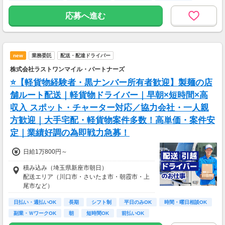
に合ったお仕事をご紹介します！
・スマホからカンタン申請
学歴不問
応募へ進む
・1,000円単位で利用可能
■交通費 上限30,000円まで支給 ※会社規定有
り
new
業務委託
配送・配達ドライバー
株式会社ラストワンマイル・パートナーズ
⭐【軽貨物経験者・黒ナンバー所有者歓迎】製麺の店
舗ルート配送｜軽貨物ドライバー｜早朝×短時間×高
収入 スポット・チャーター対応／協力会社・一人親
方歓迎｜大手宅配・軽貨物案件多数！高単価・案件安
定｜業績好調の為即戦力急募！
日給1万800円～
積み込み（埼玉県新座市朝日）
配送エリア（川口市・さいたま市・朝霞市・上
尾市など）
日払い・週払いOK
長期
シフト制
平日のみOK
時間・曜日相談OK
副業・ＷワークOK
朝
短時間OK
前払いOK