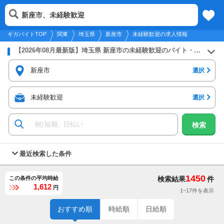
2026年8月9日
更新
tog
新座市、未経験歓迎
関東
履歴
保存
メニュー
nav
ギガバイトTOP
関東
埼玉県
新座市
未経験歓迎の求人情報
【2026年08月最新版】埼玉県 新座市の未経験歓迎のバイト・アルバイト・パートの求人募集情報
新座市
選択
未経験歓迎
選択
検索
最近検索した条件
1450
この条件の平均時給
検索結果
件
1,612
円
1~17件を表示
おすすめ順
時給順
日給順