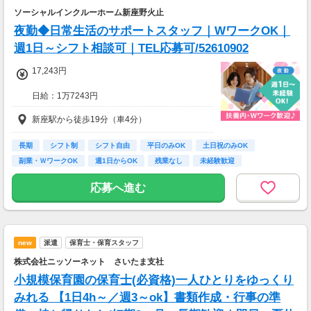
よって異なる）
ソーシャルインクルーホーム新座野火止
支払方法：週払い
夜勤◆日常生活のサポートスタッフ｜WワークOK｜
※週払いOK（規定あり）
週1日～シフト相談可｜TEL応募可/52610902
→金曜日締め最短翌週火曜日にお給料GET♪
（稼働開始時は手続き完了次第となります）
17,243円
交通費：別途全額支給
日給：1万7243円
※車・バイク通勤に関して施設により異なる場
※深夜割増賃金含む
新座駅から徒歩19分（車4分）
合あり（応相談）
・交通費規定内支給（バイク通勤・車通勤OK）
・試用期間なし
長期
シフト制
シフト自由
平日のみOK
土日祝のみOK
・雇用期間の定めあり（原則6ヶ月、4月・10月
副業・ＷワークOK
週1日からOK
残業なし
未経験歓迎
更新）
※個人評価、会社の経営状況により判断
応募へ進む
※更新上限：年数及び回数に上限無し
・昇給あり（年2回 個人の評価による）
new
派遣
保育士・保育スタッフ
＜月8日出勤の場合＞
日給17243円×週2日=月収137944円
株式会社ニッソーネット さいたま支社
小規模保育園の保育士(必資格)一人ひとりをゆっくり
みれる 【1日4h～／週3～ok】書類作成・行事の準