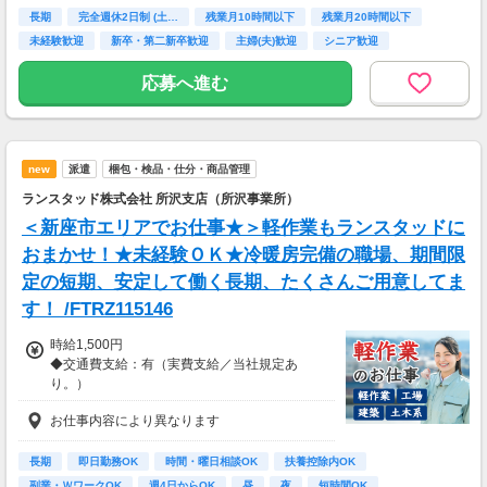
長期
完全週休2日制 (土…
残業月10時間以下
残業月20時間以下
未経験歓迎
新卒・第二新卒歓迎
主婦(夫)歓迎
シニア歓迎
交通費支給
応募へ進む
new
派遣
梱包・検品・仕分・商品管理
ランスタッド株式会社 所沢支店（所沢事業所）
＜新座市エリアでお仕事★＞軽作業もランスタッドに
おまかせ！★未経験ＯＫ★冷暖房完備の職場、期間限
定の短期、安定して働く長期、たくさんご用意してま
す！ /FTRZ115146
時給1,500円
◆交通費支給：有（実費支給／当社規定あ
り。）
お仕事内容により異なります
お仕事の内容・職種・勤務地により異なります
長期
即日勤務OK
時間・曜日相談OK
扶養控除内OK
副業・ＷワークOK
週4日からOK
昼
夜
短時間OK