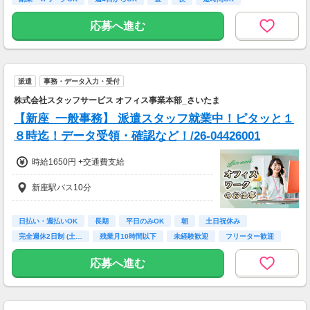
応募へ進む
派遣
事務・データ入力・受付
株式会社スタッフサービス オフィス事業本部_さいたま
【新座_一般事務】 派遣スタッフ就業中！ピタッと１
８時迄！データ受領・確認など！/26-04426001
時給1650円 +交通費支給
新座駅バス10分
日払い・週払いOK
長期
平日のみOK
朝
土日祝休み
完全週休2日制 (土…
残業月10時間以下
未経験歓迎
フリーター歓迎
応募へ進む