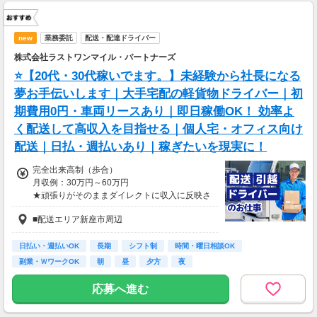
new
業務委託
配送・配達ドライバー
株式会社ラストワンマイル・パートナーズ
⭐【20代・30代稼いでます。】未経験から社長になる
夢お手伝いします｜大手宅配の軽貨物ドライバー｜初
期費用0円・車両リースあり｜即日稼働OK！ 効率よ
く配送して高収入を目指せる｜個人宅・オフィス向け
配送｜日払・週払いあり｜稼ぎたいを現実に！
完全出来高制（歩合）
月収例：30万円～60万円
★頑張りがそのままダイレクトに収入に反映さ
れます！
■配送エリア新座市周辺
★日払い・週払い・前払い制度あり（規定あ
り）
日払い・週払いOK
長期
シフト制
時間・曜日相談OK
副業・ＷワークOK
朝
昼
夕方
夜
応募へ進む