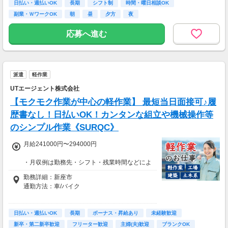
万円」or「2年後に20万円」選べます！
日払い・週払いOK
長期
シフト制
時間・曜日相談OK
副業・ＷワークOK
朝
昼
夕方
夜
1日100～130件程度配達する方がほとんど♪
ご都合にあわせてルートや個数は調整可能！
応募へ進む
※1日2万円保証の案件もあり！
【支払方法】
＊週払い可能（勤務の翌週にお支払い）
派遣
軽作業
＊現金手渡し・日払いご相談OK
＊前払い制度あり（稼働分のみ）
UTエージェント株式会社
＊確定申告支援あり
【モクモク作業が中心の軽作業】 最短当日面接可♪履
【日収例】
歴書なし！日払いOK！カンタンな組立や機械操作等
売上2万1600円（1個160円×135個）×90％=約
のシンプル作業《SURQC》
1万9000円
月給241000円〜294000円
【月額報酬例】
売上65万2800円(1個160円×170個×24日)×90％
・月収例は勤務先・シフト・残業時間などによ
=58万7520円
り変動します
勤務詳細：新座市
※上記は一例です。
・各種手当あり（残業手当、休出手当、深夜勤
通勤方法：車/バイク
務がある場合は深夜手当 など）
・昇給あり（昇格制度あり）
※構内の（無料）駐車場利用OK
日払い・週払いOK
※募集の勤務地は面接地の一例です。
長期
ボーナス・昇給あり
未経験歓迎
■日払い制度（新制度）※規定あり
ご希望の地域や条件などを伺いながらあなた
新卒・第二新卒歓迎
フリーター歓迎
主婦(夫)歓迎
ブランクOK
・最短5分で働いた分の給与を口座受取可能