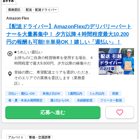
業務委託
配送・配達ドライバー
Amazon Flex
【配送ドライバー】AmazonFlexのデリバリーパート
ナーを大量募集中！ 夕方以降４時間程度最大10,200
円の報酬も可能!※単発OK！嬉しい「週払い」！
■うれしい週払い
お持ちの/ご自身の軽貨物車を使用する場合、４
時間程度で最大9,600円。夕方以降の稼働※だ
と４時間程度で最大10,200円の報酬が獲得可
登録の際に、希望配達エリアを選択いただき、
能！給与ではなく、委託業務に応じた報酬をお
そのエリアでの業務を委託します（業務委
支払いする業務委託のお仕事です。うれしい週
託）。
払い。
日払い・週払いOK
単発(1日)OK
1週間以内
1ヵ月以内
長期
※関東圏4-6月に１8時以降稼働した場合を想
春・夏・冬休み期間限定
週1日からOK
未経験歓迎
フリーター歓迎
定。地域により異なります
※報酬は規約にしたがい配達完了の15日後に支
応募へ進む
払いますが、可能な場合は、より早く、週払い
で前週稼働分をお支払いします。
登録の際に、希望配達エリアを選択いただき、
そのエリアでの業務を委託します（業務委
アルバイト
警備・交通誘導