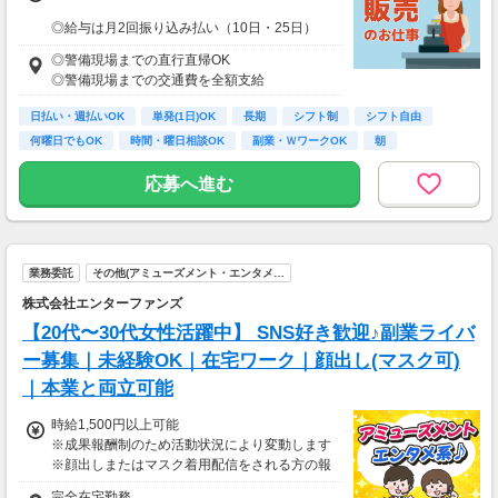
◎給与は月2回振り込み払い（10日・25日）
◎日払い制度の利用も可能（規定あり）
◎警備現場までの直行直帰OK
◎有資格者は日給+2,000円（一般路線は+1,000
◎警備現場までの交通費を全額支給
円）
◎資格取得費用は当社全額負担
日払い・週払いOK
単発(1日)OK
長期
シフト制
シフト自由
何曜日でもOK
時間・曜日相談OK
副業・ＷワークOK
朝
※65歳以上の方は下記給与になります
65～69歳：日勤／日給1万800円
応募へ進む
70～79歳：日勤／日給1万500円
業務委託
その他(アミューズメント・エンタメ…
株式会社エンターファンズ
【20代〜30代女性活躍中】 SNS好き歓迎♪副業ライバ
ー募集｜未経験OK｜在宅ワーク｜顔出し(マスク可)
｜本業と両立可能
時給1,500円以上可能
※成果報酬制のため活動状況により変動します
※顔出しまたはマスク着用配信をされる方の報
酬基準となります
完全在宅勤務