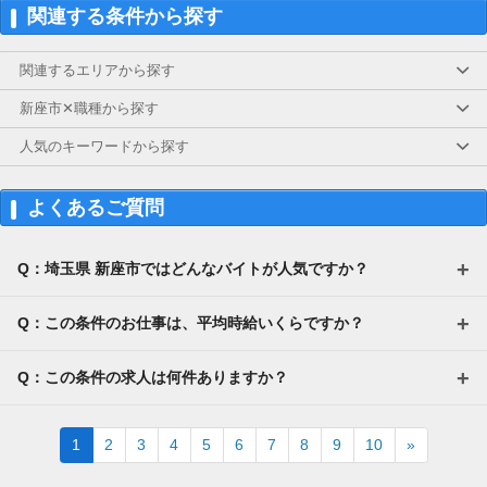
のお仕事へ応募（面接なし）→お仕事開始
関連する条件から探す
25万5,300円
＝(時給1,200円×8h＋残業1h)×23日
関連するエリアから探す
▼貯金の目安
＜リゾートバイト＞
新座市✕職種から探す
住まい ：無料
水道光熱費：無料
人気のキーワードから探す
Wi-Fi代 ：無料
食費 ：無料
スマホ ：0.5万円
よくあるご質問
そのほか ：1.5万円
社会保険 ：3万円
-----------------------
Q：埼玉県 新座市ではどんなバイトが人気ですか？
支出合計 ：5万円
→毎月20万円程度の貯金が目指せます！
短期でお金を貯めたい方にはピッタリ！
Q：この条件のお仕事は、平均時給いくらですか？
Q：この条件の求人は何件ありますか？
Next
1
2
3
4
5
6
7
8
9
10
»