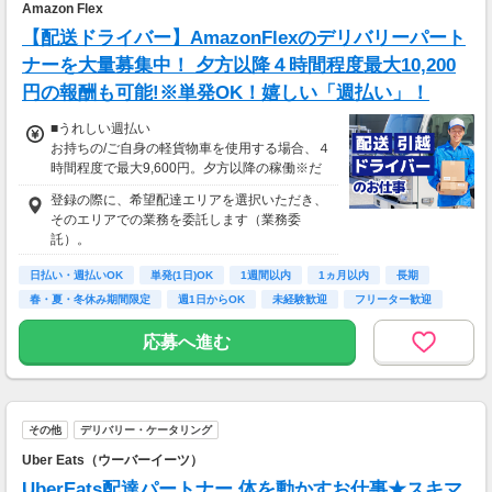
相談の上短時間勤務をすることもあるため
Amazon Flex
給与が上記になる場合がございます。
【配送ドライバー】AmazonFlexのデリバリーパート
ナーを大量募集中！ 夕方以降４時間程度最大10,200
円の報酬も可能!※単発OK！嬉しい「週払い」！
■うれしい週払い
お持ちの/ご自身の軽貨物車を使用する場合、４
時間程度で最大9,600円。夕方以降の稼働※だ
と４時間程度で最大10,200円の報酬が獲得可
登録の際に、希望配達エリアを選択いただき、
能！給与ではなく、委託業務に応じた報酬をお
そのエリアでの業務を委託します（業務委
支払いする業務委託のお仕事です。うれしい週
託）。
払い。
日払い・週払いOK
単発(1日)OK
1週間以内
1ヵ月以内
長期
※関東圏4-6月に１8時以降稼働した場合を想
春・夏・冬休み期間限定
週1日からOK
未経験歓迎
フリーター歓迎
定。地域により異なります
※報酬は規約にしたがい配達完了の15日後に支
応募へ進む
払いますが、可能な場合は、より早く、週払い
で前週稼働分をお支払いします。
登録の際に、希望配達エリアを選択いただき、
そのエリアでの業務を委託します（業務委
その他
デリバリー・ケータリング
託）。
Uber Eats（ウーバーイーツ）
UberEats配達パートナー 体を動かすお仕事★スキマ