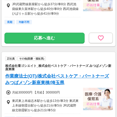
JR武蔵野線新座駅から徒歩37分/車8分 西武池
袋線東久留米駅から徒歩40分/車8分 西武池袋線
ひばりヶ丘駅から徒歩41分/車9分
長期
年齢不問
応募へ進む
正社員
その他(医療・福祉系)
株式会社看ゴシエイト_株式会社ベストケア・パートナーズ みつばメゾン新
座東棟
作業療法士(OT)/株式会社ベストケア・パートナーズ
みつばメゾン新座東棟/埼玉県
月給300000円 【月給】300000円
東武東上本線志木駅から徒歩13分/車3分 東武東
上本線朝霞台駅から徒歩21分/車5分 JR武蔵野
線北朝霞駅から徒歩21分/車5分