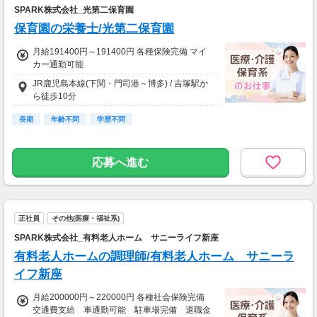
SPARK株式会社_光第二保育園
保育園の栄養士/光第二保育園
月給191400円～191400円 各種保険完備 マイ
カー通勤可能
JR鹿児島本線(下関・門司港～博多) / 吉塚駅か
ら徒歩10分
長期
年齢不問
学歴不問
応募へ進む
正社員
その他(医療・福祉系)
SPARK株式会社_有料老人ホーム サニーライフ新座
有料老人ホームの調理師/有料老人ホーム サニーラ
イフ新座
月給200000円～220000円 各種社会保険完備
交通費支給 車通勤可能 駐車場完備 退職金