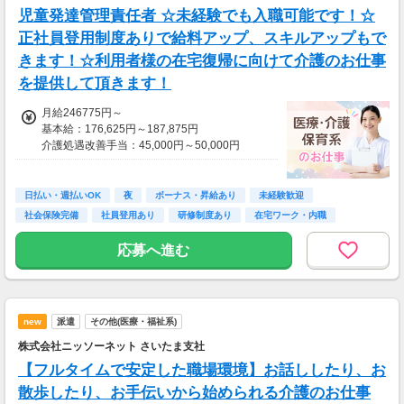
児童発達管理責任者 ☆未経験でも入職可能です！☆
正社員登用制度ありで給料アップ、スキルアップもで
きます！☆利用者様の在宅復帰に向けて介護のお仕事
を提供して頂きます！
月給246775円～
基本給：176,625円～187,875円
介護処遇改善手当：45,000円～50,000円
介護手当：8,000円～10,000円
夜勤手当：（平日）23,600円／回、（土）24,5
50円、（日祝）25,050円
日払い・週払いOK
夜
ボーナス・昇給あり
未経験歓迎
社会保険完備
社員登用あり
研修制度あり
在宅ワーク・内職
資格を活かせる
応募へ進む
new
派遣
その他(医療・福祉系)
株式会社ニッソーネット さいたま支社
【フルタイムで安定した職場環境】お話ししたり、お
散歩したり、お手伝いから始められる介護のお仕事