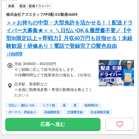
派遣
配送・配達ドライバー
株式会社アズスタッフ/中8配-03/新座/dd09
＞＞お持ちの中型・大型免許を活かせる！！配送ドラ
イバー大募集★＜＜ ＼日払いOK＆履歴書不要／【中
型8t限定以上＝即戦力】月収40万円も目指せる！未経
験歓迎！研修あり！電話で登録完了◎髪色自由
♪/dd09
月給 369600～462000円
※ご経験に応じて給与決定をします。
※待機時間などで残業発生の場合も、1分単位
で残業代をお支払いします！
志木駅、新座駅など
※研修・研修時給については面談時にお伝えし
☆全国に勤務地多数！希望の勤務地を教えてく
ます
ださい☆
＊交通費一部支給（案件による）
日払い・週払いOK
シフト制
昼
夜
短時間OK
ボーナス・昇給あり
未経験歓迎
交通費支給
社会保険完備
応募へ進む