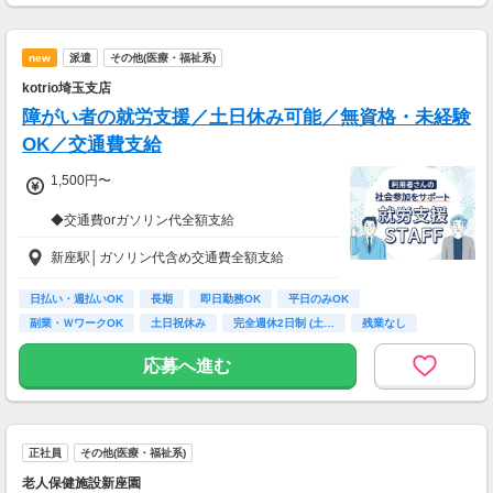
■資格手当（20種類の資格に対して支給）※最
大4万円／月 支給
new
派遣
その他(医療・福祉系)
＜年収例＞
kotrio埼玉支店
年収444万円／22歳／入社1年目
年収520万円／28歳／入社3年目
障がい者の就労支援／土日休み可能／無資格・未経験
年収600万円／32歳／入社5年目
OK／交通費支給
年収790万円／36歳／入社9年目
1,500円〜
◆交通費orガソリン代全額支給
◆各種社会保険完備
新座駅│ガソリン代含め交通費全額支給
◆資格支援制度有
◆日払い・週払い制度（各規定有）
日払い・週払いOK
長期
即日勤務OK
平日のみOK
急な出費にあんしんの制度です。
副業・ＷワークOK
土日祝休み
完全週休2日制 (土…
残業なし
スマホからかんたんに申請が出来ます！
ボーナス・昇給あり
応募へ進む
正社員
その他(医療・福祉系)
老人保健施設新座園