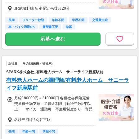
～ 准看護師 209100円～ （基本給:179100円～
JR武蔵野線 新座 駅から徒歩20分
+資格手当30000円） 【年俸】3010680円～ ■
諸手当 資格手当 通勤手当
長期
フリーター歓迎
年齢不問
学歴不問
交通費支給
車・バイク通勤OK
履歴書不要
急募
応募へ進む
正社員
その他(医療・福祉系)
SPARK株式会社_有料老人ホーム サニーライフ新座駅前
有料老人ホームの調理師/有料老人ホーム サニーラ
イフ新座駅前
月給180000円～210000円 各種社会保険完備
交通費全額支給 退職金制度（勤続年数5年以
上） マイカー通勤可 再雇用制度あり 育児
休暇・介護休暇制度取得実績あり 社内食1食2
名鉄三河線 / 刈谷市駅
00円 マスク1日1枚支給 制服貸与
長期
年齢不問
学歴不問