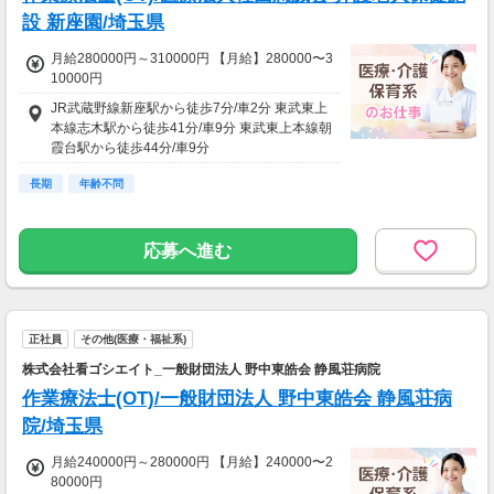
設 新座園/埼玉県
月給280000円～310000円 【月給】280000〜3
10000円
JR武蔵野線新座駅から徒歩7分/車2分 東武東上
本線志木駅から徒歩41分/車9分 東武東上本線朝
霞台駅から徒歩44分/車9分
長期
年齢不問
応募へ進む
正社員
その他(医療・福祉系)
株式会社看ゴシエイト_一般財団法人 野中東皓会 静風荘病院
作業療法士(OT)/一般財団法人 野中東皓会 静風荘病
院/埼玉県
月給240000円～280000円 【月給】240000〜2
80000円