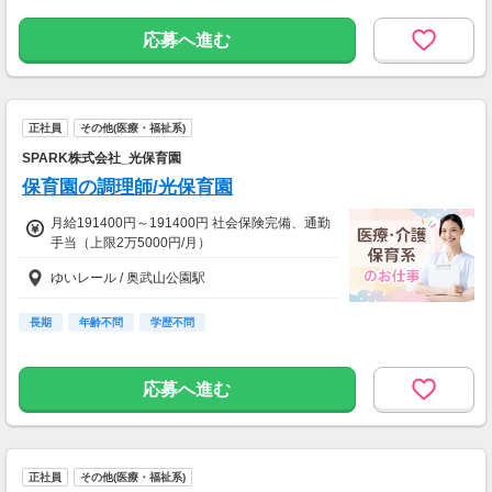
応募へ進む
正社員
その他(医療・福祉系)
SPARK株式会社_光保育園
保育園の調理師/光保育園
月給191400円～191400円 社会保険完備、通勤
手当（上限2万5000円/月）
ゆいレール / 奥武山公園駅
長期
年齢不問
学歴不問
応募へ進む
正社員
その他(医療・福祉系)