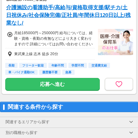
介護施設の看護助手/高給与/資格取得支援/駅チカ/土
日祝休み/社会保険完備/正社員/年間休日120日以上/残
業なし/
月給185000円～250000円 給与については、経
験・資格・夜勤の有無などにより大きく変わり
ますので 詳細についてはお問い合わせください
東武東上線 志木 徒歩 20分
長期
フリーター歓迎
年齢不問
学歴不問
交通費支給
車・バイク通勤OK
履歴書不要
急募
応募へ進む
関連する条件から探す
関連するエリアから探す
別の職種から探す