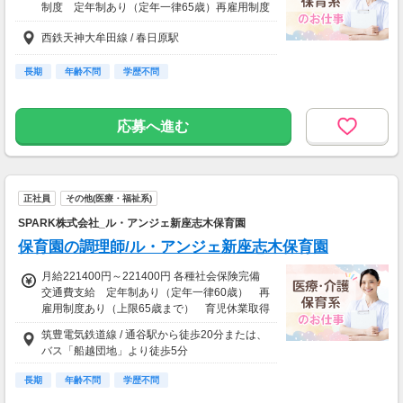
制度 定年制あり（定年一律65歳）再雇用制度
あり（上限70歳まで） 社内食（200円） 育
西鉄天神大牟田線 / 春日原駅
児休業・介護休業取得実績あり
長期
年齢不問
学歴不問
応募へ進む
正社員
その他(医療・福祉系)
SPARK株式会社_ル・アンジェ新座志木保育園
保育園の調理師/ル・アンジェ新座志木保育園
月給221400円～221400円 各種社会保険完備
交通費支給 定年制あり（定年一律60歳） 再
雇用制度あり（上限65歳まで） 育児休業取得
実績あり
筑豊電気鉄道線 / 通谷駅から徒歩20分または、
バス「船越団地」より徒歩5分
長期
年齢不問
学歴不問