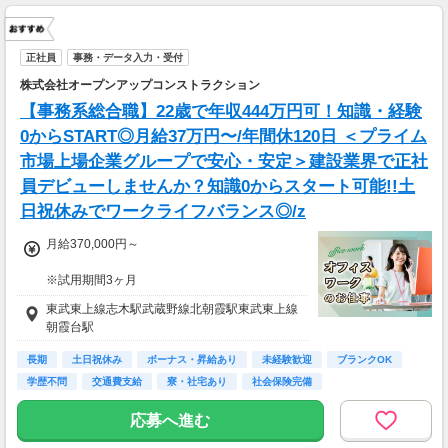
正社員
事務・データ入力・受付
株式会社オープンアップコンストラクション
【事務系総合職】22歳で年収444万円可！知識・経験
0からSTART◎月給37万円〜/年間休120日 ＜プライム
市場上場企業グループで安心・安定＞建設業界で正社
員デビューしませんか？知識0からスタート可能!!土
日祝休みでワークライフバランス◎/z
月給370,000円～
※試用期間3ヶ月
待遇に変わりありません。
東武東上線志木駅武蔵野線北朝霞駅東武東上線
朝霞台駅
▽月給額に下記の一律手当含む
■エリア職種手当／1万2,000円～3万円
長期
土日祝休み
ボーナス・昇給あり
未経験歓迎
ブランクOK
■稼働手当／1万円
学歴不問
交通費支給
寮・社宅あり
社会保険完備
▽その他手当
応募へ進む
■残業手当(超過分)
■引越手当／3万円（支給条件あり）