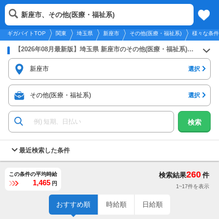
2026年8月10日
更新
tog
新座市、その他(医療・福祉系)
関東
履歴
保存
メニュー
nav
ギガバイトTOP
関東
埼玉県
新座市
その他(医療・福祉系)
様々な条件
【2026年08月最新版】埼玉県 新座市のその他(医療・福祉系)のバイト・アルバイト・パートの求人募集情報
新座市
選択
その他(医療・福祉系)
選択
検索
最近検索した条件
260
この条件の平均時給
検索結果
件
1,465
円
1~17件を表示
おすすめ順
時給順
日給順