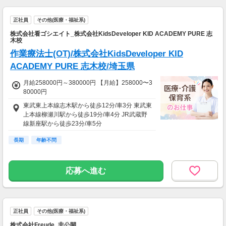
正社員
その他(医療・福祉系)
株式会社看ゴシエイト_株式会社KidsDeveloper KID ACADEMY PURE 志
木校
作業療法士(OT)/株式会社KidsDeveloper KID
ACADEMY PURE 志木校/埼玉県
月給258000円～380000円 【月給】258000〜3
80000円
東武東上本線志木駅から徒歩12分/車3分 東武東
上本線柳瀬川駅から徒歩19分/車4分 JR武蔵野
線新座駅から徒歩23分/車5分
長期
年齢不問
応募へ進む
正社員
その他(医療・福祉系)
株式会社Freude_非公開