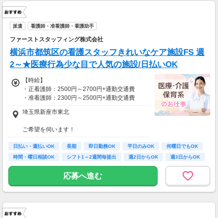
派遣
看護師・准看護師・看護助手
ファーストスタッフィング株式会社
横浜市都筑区の看護スタッフきれいなケア施設FS 週
2～★医療行為少な目で人気の施設/日払いOK
【時給】
・正看護師：2500円～2700円+通勤交通費
・准看護師：2300円～2500円+通勤交通費
埼玉県新座市東北
*＊嬉しい日払いOK*
ご希望を伺います！
研修期間も給与変動なし！
※受動喫煙対策有（屋内禁煙）
日払い・週払いOK
車・バイク・自転車での通勤もOK
長期
即日勤務OK
平日のみOK
何曜日でもOK
【月収例】
※規定があるので、ご希望の方はご相談くださ
時間・曜日相談OK
シフト1～2週間毎提出
週2日からOK
週3日からOK
しっかり働く！週5フルタイムの場合
い＊
時給2300円×1日8時間×月22日＝40万4,800円
応募へ進む
時給2700円×1日8時間×月22日＝47万5,200円
仕事以外の時間も確保＊週3日勤務の場合
時給2300円×1日8時間×月12日＝22万800円
時給2700円×1日8時間×月12日＝25万9,200円