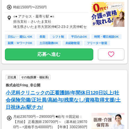
時給1500円〜2250円
○● アクセス・最寄り駅 ●○
担当支社：さいたま支社
埼玉県さいたま市大宮区仲町2-23-2 大宮仲町セ
ンタービル3F
日払い・週払いOK
大宮（埼玉県）駅（JR在来線/JR新幹線/東武鉄
長期
シフト制
平日のみOK
時間・曜日相談OK
道）-4分
副業・ＷワークOK
土日祝勤務OK
未経験歓迎
フリーター歓迎
大宮（埼玉県）駅（ニューシャトル）-7分
北大宮駅（東武鉄道）-17分
応募へ進む
エリア内で案件多数！あなたに合った案件をご
紹介いたします。
正社員
その他(医療・福祉系)
■エリア内の駅一覧
新座駅,志木駅
株式会社Fring_非公開
小児科クリニックの正看護師/年間休日120日以上/社
会保険完備/正社員/高給与/残業なし/資格取得支援/土
日祝休み/駅チカ/
月給230700円～290000円 ■給与 ※固定給：
【月給】 正看護師 230700円～ （基本給:19070
0円～+資格手当40000円） 【年俸】3302360円