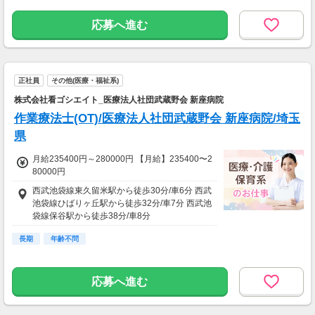
応募へ進む
正社員
その他(医療・福祉系)
株式会社看ゴシエイト_医療法人社団武蔵野会 新座病院
作業療法士(OT)/医療法人社団武蔵野会 新座病院/埼玉
県
月給235400円～280000円 【月給】235400〜2
80000円
西武池袋線東久留米駅から徒歩30分/車6分 西武
池袋線ひばりヶ丘駅から徒歩32分/車7分 西武池
袋線保谷駅から徒歩38分/車8分
長期
年齢不問
応募へ進む